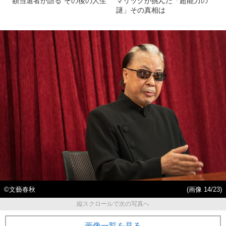
額当選者が語る“その後の人生”
マリックが挑んだ「超能力の
謎」その真相は
©文藝春秋
(画像 14/23)
縦スクロールで次の写真へ
画像一覧を見る