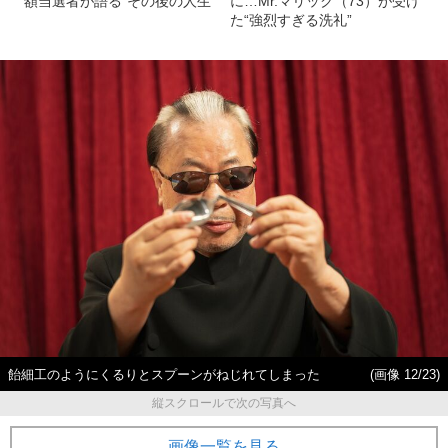
額当選者が語る“その後の人生”
に…Mr.マリック（73）が受け
た“強烈すぎる洗礼”
飴細工のようにくるりとスプーンがねじれてしまった
(画像 12/23)
縦スクロールで次の写真へ
画像一覧を見る