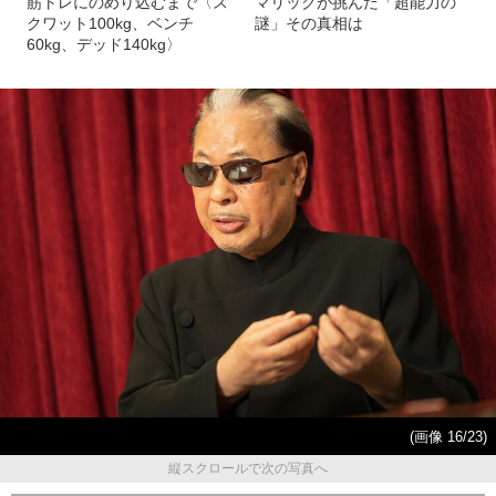
筋トレにのめり込むまで〈ス
マリックが挑んだ「超能力の
クワット100kg、ベンチ
謎」その真相は
60kg、デッド140kg〉
(画像 16/23)
縦スクロールで次の写真へ