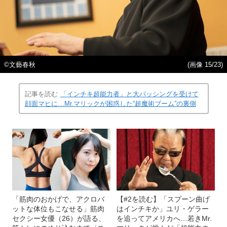
©文藝春秋
(画像 15/23)
記事を読む
「インチキ超能力者」と大バッシングを受けて
顔面マヒに…Mr.マリックが困惑した“超魔術ブーム”の裏側
「筋肉のおかげで、アクロバ
【#2を読む】「スプーン曲げ
ットな体位もこなせる」筋肉
はインチキか」ユリ・ゲラー
セクシー女優（26）が語る、
を追ってアメリカへ…若きMr.