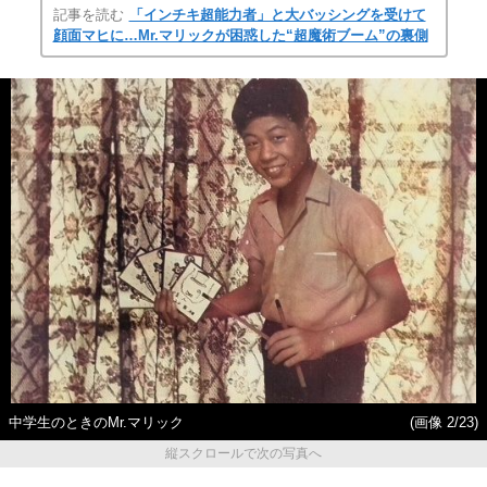
記事を読む
「インチキ超能力者」と大バッシングを受けて
顔面マヒに…Mr.マリックが困惑した“超魔術ブーム”の裏側
中学生のときのMr.マリック
(画像 2/23)
縦スクロールで次の写真へ