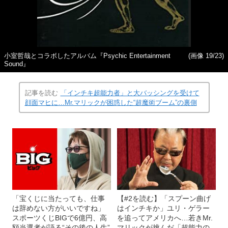
小室哲哉とコラボしたアルバム『Psychic Entertainment
(画像 19/23)
Sound』
記事を読む
「インチキ超能力者」と大バッシングを受けて
顔面マヒに…Mr.マリックが困惑した“超魔術ブーム”の裏側
「宝くじに当たっても、仕事
【#2を読む】「スプーン曲げ
は辞めない方がいいですね」
はインチキか」ユリ・ゲラー
スポーツくじBIGで6億円、高
を追ってアメリカへ…若きMr.
額当選者が語る“その後の人生”
マリックが挑んだ「超能力の