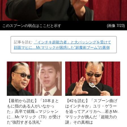
このスプーンの弱点はここだと示す
(画像 7/23)
記事を読む
「インチキ超能力者」と大バッシングを受けて
顔面マヒに…Mr.マリックが困惑した“超魔術ブーム”の裏側
【最初から読む】「10本まと
【#2を読む】「スプーン曲げ
もに指のある人がいなかっ
はインチキか」ユリ・ゲラー
た」高卒で就職→マジシャン
を追ってアメリカへ…若きMr.
に…Mr.マリック（73）が受け
マリックが挑んだ「超能力の
た“強烈すぎる洗礼”
謎」その真相は