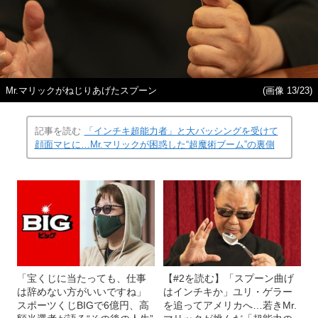
Mr.マリックがねじりあげたスプーン
(画像 13/23)
記事を読む
「インチキ超能力者」と大バッシングを受けて
顔面マヒに…Mr.マリックが困惑した“超魔術ブーム”の裏側
「宝くじに当たっても、仕事
【#2を読む】「スプーン曲げ
は辞めない方がいいですね」
はインチキか」ユリ・ゲラー
スポーツくじBIGで6億円、高
を追ってアメリカへ…若きMr.