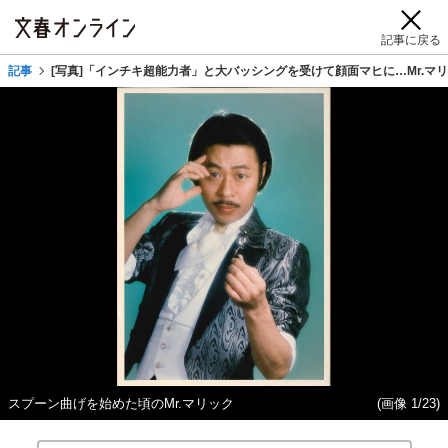
記事に戻る
記事
[写真]「インチキ超能力者」と大バッシングを受けて顔面マヒに…Mr.マ
スプーン曲げを始めた頃のMr.マリック
(画像 1/23)