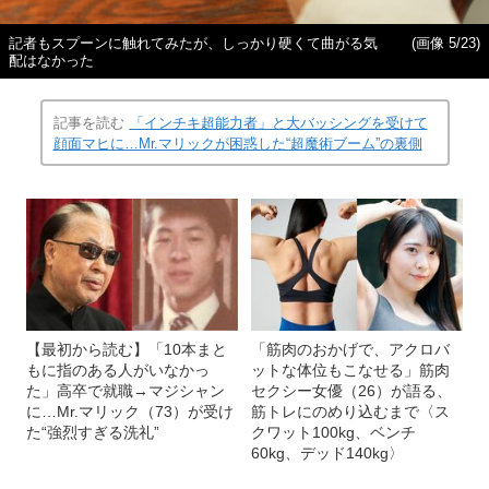
記者もスプーンに触れてみたが、しっかり硬くて曲がる気
(画像 5/23)
配はなかった
記事を読む
「インチキ超能力者」と大バッシングを受けて
顔面マヒに…Mr.マリックが困惑した“超魔術ブーム”の裏側
【最初から読む】「10本まと
「筋肉のおかげで、アクロバ
もに指のある人がいなかっ
ットな体位もこなせる」筋肉
た」高卒で就職→マジシャン
セクシー女優（26）が語る、
に…Mr.マリック（73）が受け
筋トレにのめり込むまで〈ス
た“強烈すぎる洗礼”
クワット100kg、ベンチ
60kg、デッド140kg〉