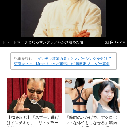
トレードマークとなるサングラスをかけ始めた頃
(画像 17/23)
記事を読む
「インチキ超能力者」と大バッシングを受けて
顔面マヒに…Mr.マリックが困惑した“超魔術ブーム”の裏側
【#2を読む】「スプーン曲げ
「筋肉のおかげで、アクロバ
はインチキか」ユリ・ゲラー
ットな体位もこなせる」筋肉