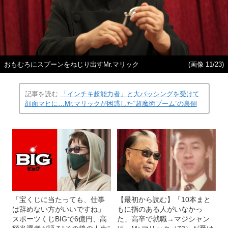
おもむろにスプーンをねじり出すMr.マリック
(画像 11/23)
記事を読む
「インチキ超能力者」と大バッシングを受けて
顔面マヒに…Mr.マリックが困惑した“超魔術ブーム”の裏側
「宝くじに当たっても、仕事
【最初から読む】「10本まと
は辞めない方がいいですね」
もに指のある人がいなかっ
スポーツくじBIGで6億円、高
た」高卒で就職→マジシャン