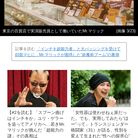
東京の百貨店で実演販売員として働いていたMr.マリック
(画像 3/23)
記事を読む
「インチキ超能力者」と大バッシングを受けて
顔面マヒに…Mr.マリックが困惑した“超魔術ブーム”の裏側
【#2を読む】「スプーン曲げ
「女性器は使わせねぇ派だっ
はインチキか」ユリ・ゲラー
た。でも、実用してみたら“ほ
を追ってアメリカへ…若きMr.
ー”って」トランスジェンダー
マリックが挑んだ「超能力の
格闘家（31）が語る、性別を
謎」その真相は
変えて生まれた“性への探求心”