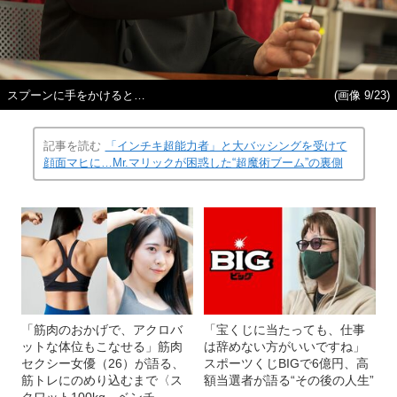
スプーンに手をかけると…
(画像 9/23)
記事を読む
「インチキ超能力者」と大バッシングを受けて
顔面マヒに…Mr.マリックが困惑した“超魔術ブーム”の裏側
「筋肉のおかげで、アクロバ
「宝くじに当たっても、仕事
ットな体位もこなせる」筋肉
は辞めない方がいいですね」
セクシー女優（26）が語る、
スポーツくじBIGで6億円、高
筋トレにのめり込むまで〈ス
額当選者が語る“その後の人生”
クワット100kg、ベンチ