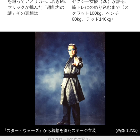
を追ってアメリカへ…若きMr.
セクシー女優（26）が語る、
マリックが挑んだ「超能力の
筋トレにのめり込むまで〈ス
謎」その真相は
クワット100kg、ベンチ
60kg、デッド140kg〉
『スター・ウォーズ』から着想を得たステージ衣装
(画像 18/23)
縦スクロールで次の写真へ