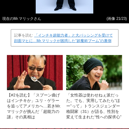
現在のMr.マリックさん
(画像 21/23)
記事を読む
「インチキ超能力者」と大バッシングを受けて
顔面マヒに…Mr.マリックが困惑した“超魔術ブーム”の裏側
【#2を読む】「スプーン曲げ
「女性器は使わせねぇ派だっ
はインチキか」ユリ・ゲラー
た。でも、実用してみたら“ほ
を追ってアメリカへ…若きMr.
ー”って」トランスジェンダー
マリックが挑んだ「超能力の
格闘家（31）が語る、性別を
謎」その真相は
変えて生まれた“性への探求心”