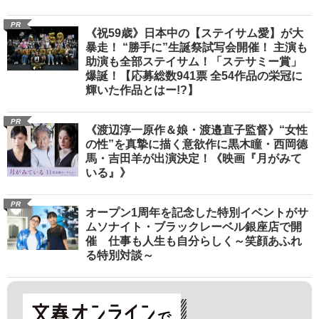
PR
《祝59歳》日本中の【ステイサム愛】が大
暴走！ “勝手に”生誕祭試写会開催！ 主演も
助演も全部ステイサム！「ステサミー賞」
爆誕！【応募総数941票 全54作品の栄冠に
輝いた作品とはー!?】
PR
《渡辺淳一原作＆娘・渡邉直子監督》“女性
の性”を真摯に描く意欲作に黒木瞳・西岡德
馬・吉田羊が出演決定！《映画『月がみて
いる』》
PR
オープン1周年を記念した特別イベントがサ
ムソナイト・ブラックレーベル銀座店で開
催 仕事も人生も自分らしく～笑顔あふれ
る特別対談～