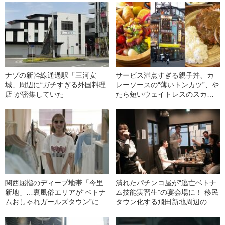
ナゾの新幹線通過駅「三河安
サービス満点すぎる親子丼、カ
城」周辺に“ガチすぎる外国料理
レーソースの“薄いトンカツ”、や
店”が密集していた
たら短いウェイトレスのスカー
ト…ソウルで根付く韓国流「日
本食料理店」の世界
関西屈指のディープ地帯「今里
潰れたパチンコ屋が“逃亡ベトナ
新地」…裏風俗エリアが“ベトナ
ム技能実習生”の宴会場に！ 移民
ムおしゃれガールズタウン”に変
タウン化する飛田新地周辺のい
貌した理由
ま