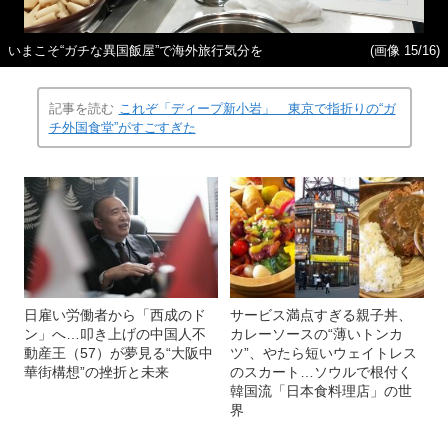
いまこそ“ガチな異国飯屋”で海外旅行気分を
(画像 15/16)
記事を読む
これぞ「ディープ新小岩」 東京で指折りの“ガ
チ外国食堂”がすごすぎた
日雇い労働者から「西成のド
サービス満点すぎる親子丼、
ン」へ…叩き上げの中国人不
カレーソースの“薄いトンカ
動産王（57）が夢見る“大阪中
ツ”、やたら短いウェイトレス
華街構想”の挫折と未来
のスカート…ソウルで根付く
韓国流「日本食料理店」の世
界