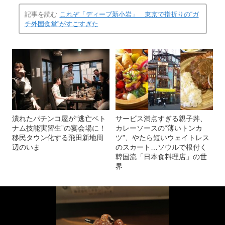
記事を読む
これぞ「ディープ新小岩」 東京で指折りの“ガ
チ外国食堂”がすごすぎた
潰れたパチンコ屋が“逃亡ベト
サービス満点すぎる親子丼、
ナム技能実習生”の宴会場に！
カレーソースの“薄いトンカ
移民タウン化する飛田新地周
ツ”、やたら短いウェイトレス
辺のいま
のスカート…ソウルで根付く
韓国流「日本食料理店」の世
界