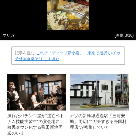
マリカ
(画像 3/16)
記事を読む
これぞ「ディープ新小岩」 東京で指折りの“ガ
チ外国食堂”がすごすぎた
潰れたパチンコ屋が“逃亡ベト
ナゾの新幹線通過駅「三河安
ナム技能実習生”の宴会場に！
城」周辺に“ガチすぎる外国料
移民タウン化する飛田新地周
理店”が密集していた
辺のいま