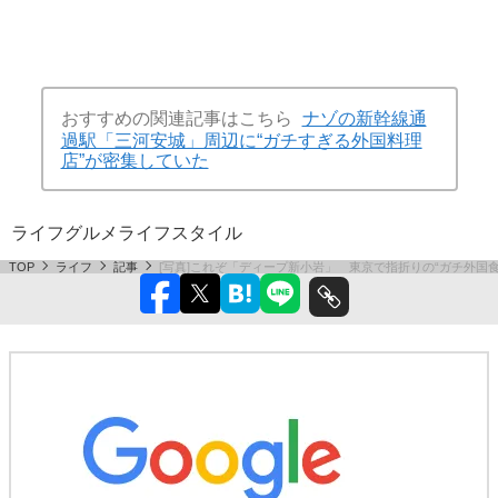
おすすめの関連記事はこちら
ナゾの新幹線通
過駅「三河安城」周辺に“ガチすぎる外国料理
店”が密集していた
ライフ
グルメ
ライフスタイル
TOP
ライフ
記事
[写真]これぞ「ディープ新小岩」 東京で指折りの“ガチ外国