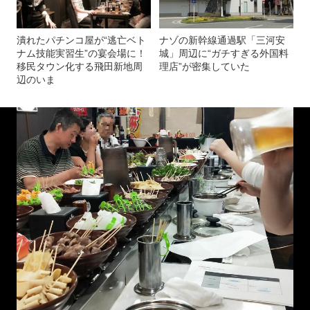
潰れたパチンコ屋が“逃亡ベト
ナゾの新幹線通過駅「三河安
ナム技能実習生”の宴会場に！
城」周辺に“ガチすぎる外国料
移民タウン化する飛田新地周
理店”が密集していた
辺のいま