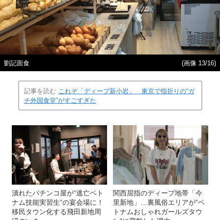
劉記面食
(画像 13/16)
記事を読む
これぞ「ディープ新小岩」 東京で指折りの“ガ
チ外国食堂”がすごすぎた
潰れたパチンコ屋が“逃亡ベト
関西屈指のディープ地帯「今
ナム技能実習生”の宴会場に！
里新地」…裏風俗エリアが“ベ
移民タウン化する飛田新地周
トナムおしゃれガールズタウ