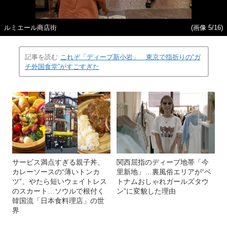
ルミエール商店街
(画像 5/16)
記事を読む
これぞ「ディープ新小岩」 東京で指折りの“ガ
チ外国食堂”がすごすぎた
サービス満点すぎる親子丼、
関西屈指のディープ地帯「今
カレーソースの“薄いトンカ
里新地」…裏風俗エリアが“ベ
ツ”、やたら短いウェイトレス
トナムおしゃれガールズタウ
のスカート…ソウルで根付く
ン”に変貌した理由
韓国流「日本食料理店」の世
界