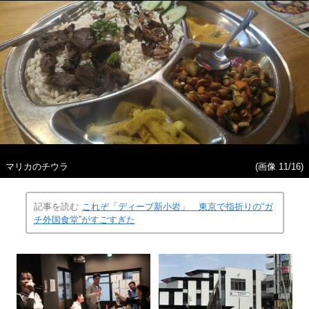
マリカのチウラ
(画像 11/16)
記事を読む
これぞ「ディープ新小岩」 東京で指折りの“ガ
チ外国食堂”がすごすぎた