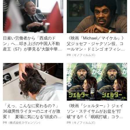
日雇い労働者から「西成のド
《映画『Michael／マイケル』》
ン」へ…叩き上げの中国人不動
父ジョセフ・ジャクソン役、コ
産王（57）が夢見る“大阪中華街
ールマン・ドミンゴ オフィシャ
構想”の挫折と未来
ルインタビュー“観客を魅了した
PR（キノフィルムズ）
名優、複雑な父親像への想いを
語る”《日本興収70億円突破》
「えっ、こんなに変わるの？」
《映画『シェルター』》ジェイ
36歳男性ライターのニオイが激
ソン・ステイサムがお盆を“打
変！ 夏場に気になる“頭皮のニ
破”する!!《「眠眠打破」コラ
オイ”や“ベタつき”を解消す
ボ》
PR（株式会社スヴェンソン）
PR（キノフィルムズ）
る、“ウィッグのスペシャリス