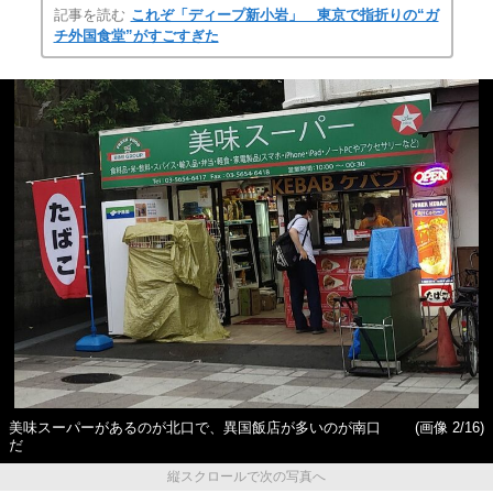
記事を読む
これぞ「ディープ新小岩」 東京で指折りの“ガ
チ外国食堂”がすごすぎた
美味スーパーがあるのが北口で、異国飯店が多いのが南口
(画像 2/16)
だ
縦スクロールで次の写真へ