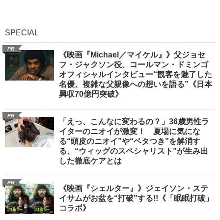
SPECIAL
PR
《映画『Michael／マイケル』》父ジョセ
フ・ジャクソン役、コールマン・ドミンゴ
オフィシャルインタビュー“観客を魅了した
名優、複雑な父親像への想いを語る”《日本
興収70億円突破》
PR
「えっ、こんなに変わるの？」36歳男性ラ
イターのニオイが激変！ 夏場に気にな
る“頭皮のニオイ”や“ベタつき”を解消す
る、“ウィッグのスペシャリスト”が生み出
した徹底ケアとは
PR
《映画『シェルター』》ジェイソン・ステ
イサムがお盆を“打破”する!!《「眠眠打破」
コラボ》