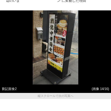
辺のいま
ン”に変貌した理由
劉記面食2
(画像 14/16)
縦スクロールで次の写真へ