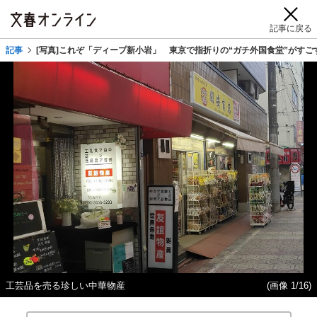
記事に戻る
記事
[写真]これぞ「ディープ新小岩」 東京で指折りの“ガチ外国食堂”がすご
工芸品を売る珍しい中華物産
(画像 1/16)