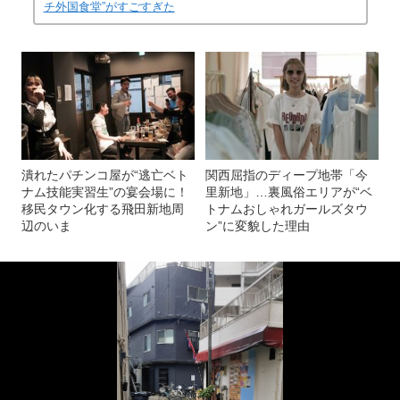
チ外国食堂”がすごすぎた
潰れたパチンコ屋が“逃亡ベト
関西屈指のディープ地帯「今
ナム技能実習生”の宴会場に！
里新地」…裏風俗エリアが“ベ
移民タウン化する飛田新地周
トナムおしゃれガールズタウ
辺のいま
ン”に変貌した理由