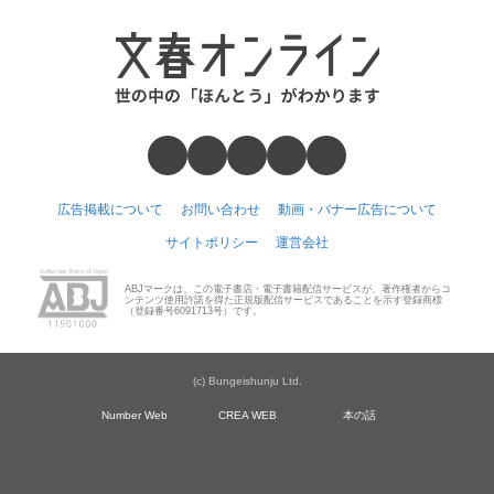
広告掲載について
お問い合わせ
動画・バナー広告について
サイトポリシー
運営会社
ABJマークは、この電子書店・電子書籍配信サービスが、著作権者からコ
ンテンツ使用許諾を得た正規版配信サービスであることを示す登録商標
（登録番号6091713号）です。
(c) Bungeishunju Ltd.
Number Web
CREA WEB
本の話