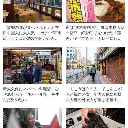
「故郷の味が食べられる」と在
夜は“無料案内所”、昼は本格カレ
日中国人に大人気…“ガチ中華”出
ー店!? 錦糸町で見つけた「落
店ラッシュの池袋で何が起きて
差がヤバすぎる」カレーに行っ
いるのか
てみた。
新大久保にネパール料理店、な
「向こうはタイ人。そこを曲が
ぜ30軒も？「ネパール街」を生
ると福建の女」新大久保に多様
んだ男の思い
な人種の外国人が集まる理由と
は