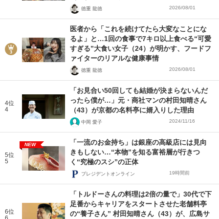
2026/08/01
徳重 龍徳
医者から「これを続けてたら大変なことにな
るよ」と…1回の食事で7キロ以上食べる“可愛
すぎる”大食い女子（24）が明かす、フードフ
ァイターのリアルな健康事情
2026/08/01
徳重 龍徳
「お見合い50回しても結婚が決まらないんだ
ったら僕が…」元・商社マンの村田知晴さん
4位
4
（43）が京都の名料亭に婿入りした理由
2024/11/16
中岡 愛子
「一流のお金持ち」は銀座の高級店には見向
NEW
きもしない…“本物”を知る富裕層が行きつ
5位
5
く“究極のスシ”の正体
19時間前
プレジデントオンライン
「トルドーさんの料理は2倍の量で」30代で下
足番からキャリアをスタートさせた老舗料亭
6位
の“養子さん” 村田知晴さん（43）が、広島サ
6