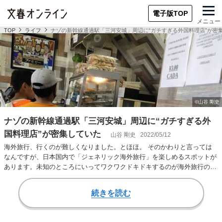
電子版TOP
メニュー
TOP
ライフ
ナゾの新幹線通過駅「三河安城」周辺に“ガチすぎる外国料理店”が密
ナゾの新幹線通過駅「三河安城」周辺に“ガチすぎる外
国料理店”が密集していた
山谷 剛史
2022/05/12
海外旅行、行くのが難しくなりました。とほほ。 そのかわりと言っては
なんですが、日本国内で「ジェネリック海外旅行」を楽しめるスポットが
あります。未知のところにいってワクワクドキドキするのが海外旅行の醍
醐味だと思うので…
続きを読む