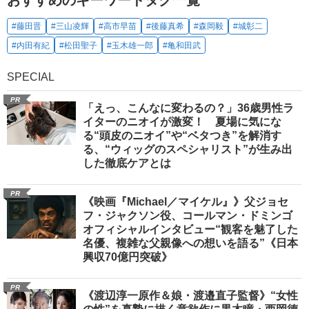
おすすめのキーワードタグ一覧
#藤田晋
#三山凌輝
#高市早苗
#後藤真希
#森岡毅
#城彰二
#内田有紀
#松田聖子
#玉木雄一郎
#亀和田武
SPECIAL
PR
「えっ、こんなに変わるの？」36歳男性ラ
イターのニオイが激変！ 夏場に気にな
る“頭皮のニオイ”や“ベタつき”を解消す
る、“ウィッグのスペシャリスト”が生み出
した徹底ケアとは
PR
《映画『Michael／マイケル』》父ジョセ
フ・ジャクソン役、コールマン・ドミンゴ
オフィシャルインタビュー“観客を魅了した
名優、複雑な父親像への想いを語る”《日本
興収70億円突破》
PR
《渡辺淳一原作＆娘・渡邉直子監督》“女性