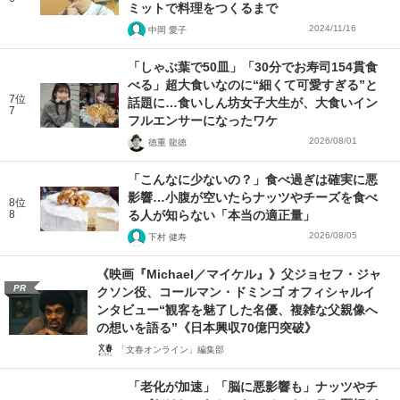
ミットで料理をつくるまで
2024/11/16
中岡 愛子
「しゃぶ葉で50皿」「30分でお寿司154貫食
べる」超大食いなのに“細くて可愛すぎる”と
7位
話題に…食いしん坊女子大生が、大食いイン
7
フルエンサーになったワケ
2026/08/01
徳重 龍徳
「こんなに少ないの？」食べ過ぎは確実に悪
影響…小腹が空いたらナッツやチーズを食べ
8位
8
る人が知らない「本当の適正量」
2026/08/05
下村 健寿
《映画『Michael／マイケル』》父ジョセフ・ジャ
PR
クソン役、コールマン・ドミンゴ オフィシャルイ
ンタビュー“観客を魅了した名優、複雑な父親像へ
の想いを語る”《日本興収70億円突破》
「文春オンライン」編集部
「老化が加速」「脳に悪影響も」ナッツやチ