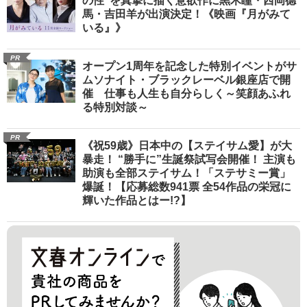
の性”を真摯に描く意欲作に黒木瞳・西岡德
馬・吉田羊が出演決定！《映画『月がみて
いる』》
PR
オープン1周年を記念した特別イベントがサ
ムソナイト・ブラックレーベル銀座店で開
催 仕事も人生も自分らしく～笑顔あふれ
る特別対談～
PR
《祝59歳》日本中の【ステイサム愛】が大
暴走！ “勝手に”生誕祭試写会開催！ 主演も
助演も全部ステイサム！「ステサミー賞」
爆誕！【応募総数941票 全54作品の栄冠に
輝いた作品とはー!?】