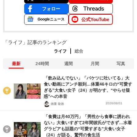
フォロー
公式YouTube
Googleニュース
「ライフ」記事のランキング
ライフ
総合
最新
24時間
週間
月間
写真
「飲み込んでない」「バケツに吐いてる」大
食い動画にアンチ殺到…体重46キロの“可愛す
ぎる”大食い女子（24）が明かす、“やらせ疑
惑”への本音
2026/08/01
徳重 龍徳
「食費は月40万円」「男性から食事に誘われ
ない」大食いすぎて2年間彼氏ができず…水着
グラビアも話題の“可愛すぎる”大食い女子
（24）が語る、驚愕の食生活