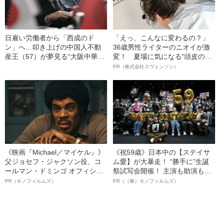
日雇い労働者から「西成のド
「えっ、こんなに変わるの？」
ン」へ…叩き上げの中国人不動
36歳男性ライターのニオイが激
産王（57）が夢見る“大阪中華街
変！ 夏場に気になる“頭皮のニ
構想”の挫折と未来
オイ”や“ベタつき”を解消す
PR（株式会社スヴェンソン）
る、“ウィッグのスペシャリス
ト”が生み出した徹底ケアとは
《映画『Michael／マイケル』》
《祝59歳》日本中の【ステイサ
父ジョセフ・ジャクソン役、コ
ム愛】が大暴走！ “勝手に”生誕
ールマン・ドミンゴ オフィシャ
祭試写会開催！ 主演も助演も全
ルインタビュー“観客を魅了した
部ステイサム！「ステサミー
PR（キノフィルムズ）
PR（（株）キノフィルムズ）
名優、複雑な父親像への想いを
賞」爆誕！【応募総数941票 全
語る”《日本興収70億円突破》
54作品の栄冠に輝いた作品とは
ー!?】