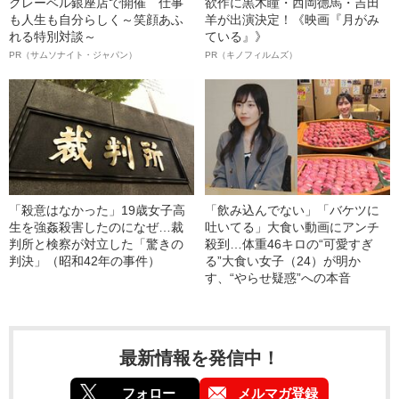
クレーベル銀座店で開催 仕事
欲作に黒木瞳・西岡德馬・吉田
も人生も自分らしく～笑顔あふ
羊が出演決定！《映画『月がみ
れる特別対談～
ている』》
PR（サムソナイト・ジャパン）
PR（キノフィルムズ）
「殺意はなかった」19歳女子高
「飲み込んでない」「バケツに
生を強姦殺害したのになぜ…裁
吐いてる」大食い動画にアンチ
判所と検察が対立した「驚きの
殺到…体重46キロの“可愛すぎ
判決」（昭和42年の事件）
る”大食い女子（24）が明か
す、“やらせ疑惑”への本音
最新情報を発信中！
フォロー
メルマガ登録