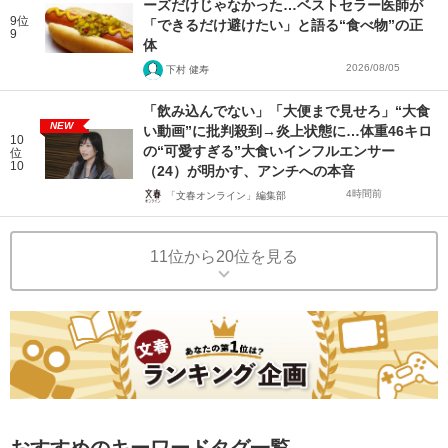
ーズだけじゃなかった…ベストセラー医師が
9位
「できるだけ避けたい」と語る“食べ物”の正
9
体
2026/08/05
下村 健寿
「飲み込んでない」「大便まで見せろ」“大食
NEW
い動画”に批判殺到→炎上状態に…体重46キロ
10
の“可愛すぎる”大食いインフルエンサー
位
10
（24）が明かす、アンチへの本音
4時間前
「文春オンライン」編集部
11位から20位を見る