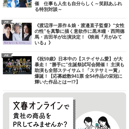
催 仕事も人生も自分らしく～笑顔あふれ
る特別対談～
PR
《渡辺淳一原作＆娘・渡邉直子監督》“女性
の性”を真摯に描く意欲作に黒木瞳・西岡德
馬・吉田羊が出演決定！《映画『月がみて
いる』》
PR
《祝59歳》日本中の【ステイサム愛】が大
暴走！ “勝手に”生誕祭試写会開催！ 主演も
助演も全部ステイサム！「ステサミー賞」
爆誕！【応募総数941票 全54作品の栄冠に
輝いた作品とはー!?】