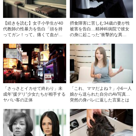
【続きを読む】女子小学生が40
摂食障害に苦しむ34歳の妻が性
代教師の性暴力を告白「頭を持
被害を告白…精神科病院で彼女
ってガン！って。痛くて血が出
の身に起こった“衝撃的な異
たけど…」 調査を行った学校
変”「テーブルの周りを10分ほど
側が出した“3行だけの結論”
走り回り…」
「さっさとイカせて終わり」未
「これ、ママだよね？」小6一人
成年”援デリ”少女たちが相手する
娘から送られた自分のAV写真…
ヤバい客の正体
突然の身バレに返した言葉とは