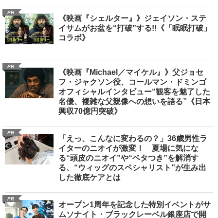
PR
《映画『シェルター』》ジェイソン・ステ
イサムがお盆を“打破”する!!《「眠眠打破」
コラボ》
PR
《映画『Michael／マイケル』》父ジョセ
フ・ジャクソン役、コールマン・ドミンゴ
オフィシャルインタビュー“観客を魅了した
名優、複雑な父親像への想いを語る”《日本
興収70億円突破》
PR
「えっ、こんなに変わるの？」36歳男性ラ
イターのニオイが激変！ 夏場に気にな
る“頭皮のニオイ”や“ベタつき”を解消す
る、“ウィッグのスペシャリスト”が生み出
した徹底ケアとは
PR
オープン1周年を記念した特別イベントがサ
ムソナイト・ブラックレーベル銀座店で開