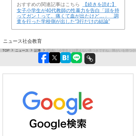
おすすめの関連記事はこちら
【続きを読む】
女子小学生が40代教師の性暴力を告白「頭を持
ってガン！って。痛くて血が出たけど…」 調
査を行った学校側が出した“3行だけの結論”
ニュース
社会
教育
TOP
ニュース
記事
[写真]「小学生とは思えない体つきですね」障がいを持つ小学