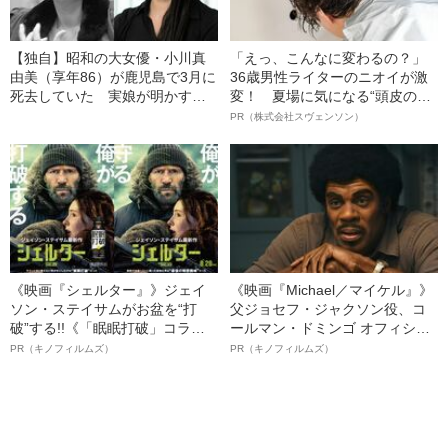
【独自】昭和の大女優・小川真
「えっ、こんなに変わるの？」
由美（享年86）が鹿児島で3月に
36歳男性ライターのニオイが激
死去していた 実娘が明かす
変！ 夏場に気になる“頭皮のニ
「毒母」の素顔と空白の晩年
オイ”や“ベタつき”を解消す
PR（株式会社スヴェンソン）
る、“ウィッグのスペシャリス
ト”が生み出した徹底ケアとは
《映画『シェルター』》ジェイ
《映画『Michael／マイケル』》
ソン・ステイサムがお盆を“打
父ジョセフ・ジャクソン役、コ
破”する!!《「眠眠打破」コラ
ールマン・ドミンゴ オフィシャ
ボ》
ルインタビュー“観客を魅了した
PR（キノフィルムズ）
PR（キノフィルムズ）
名優、複雑な父親像への想いを
語る”《日本興収70億円突破》