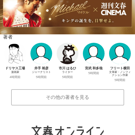
著者
ドリヤス工場
井手 裕彦
市川 はるひ
宮武 和多哉
フリート横田
漫画家
ジャーナリスト
ライター
文筆家・ノンフィ
5時間前
クション作家
4時間前
5時間前
5時間前
5時間前
その他の著者を見る