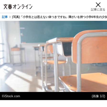
記事に戻る
記事
[写真]「小学生とは思えない体つきですね」障がいを持つ小学6年生の少女が
©iStock.com
(画像 1/2)