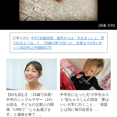
(画像 3/30)
記事を読む
中3で妊娠発覚、相手からは「大丈夫っしょ。育
てればよくね」と…“15歳の母”が語った、出産までの8ヶ月
――2022年上半期BEST5
【#2を読む】〈15歳で出産〉
中学生になった元“小学生ホス
中卒のシングルマザー（19）
ト”琉ちゃろくんの現在「夢は
が語る、子どもの父親との関
いい大学に行くこと」「宿題
係「LINEで『じゃあ逃げま
とは別に毎日自習を…」
す』と連絡が来て…」