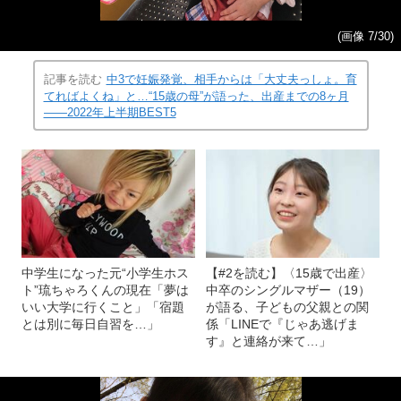
(画像 7/30)
記事を読む
中3で妊娠発覚、相手からは「大丈夫っしょ。育
てればよくね」と…“15歳の母”が語った、出産までの8ヶ月
――2022年上半期BEST5
中学生になった元“小学生ホス
【#2を読む】〈15歳で出産〉
ト”琉ちゃろくんの現在「夢は
中卒のシングルマザー（19）
いい大学に行くこと」「宿題
が語る、子どもの父親との関
とは別に毎日自習を…」
係「LINEで『じゃあ逃げま
す』と連絡が来て…」