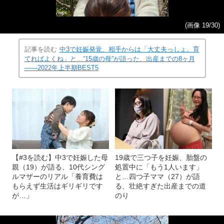
(画像 19/30)
記事を読む
中3で妊娠発覚、相手からは「大丈夫っしょ。育
てればよくね」と…“15歳の母”が語った、出産までの8ヶ月
――2022年上半期BEST5
【#3を読む】中3で妊娠した母
19歳で三つ子を妊娠、胎盤の
親（19）が語る、10代シング
処置中に「もう1人います」
ルマザーのリアル「養育費は
と…四つ子ママ（27）が語
もらえず生活はギリギリです
る、壮絶すぎた出産までの道
が…」
のり