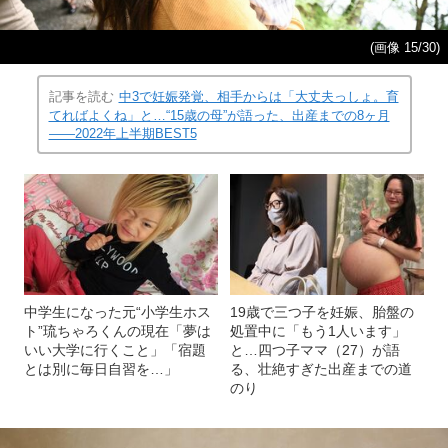
(画像 15/30)
記事を読む
中3で妊娠発覚、相手からは「大丈夫っしょ。育
てればよくね」と…“15歳の母”が語った、出産までの8ヶ月
――2022年上半期BEST5
中学生になった元“小学生ホス
19歳で三つ子を妊娠、胎盤の
ト”琉ちゃろくんの現在「夢は
処置中に「もう1人います」
いい大学に行くこと」「宿題
と…四つ子ママ（27）が語
とは別に毎日自習を…」
る、壮絶すぎた出産までの道
のり