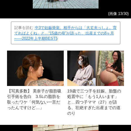
(画像 13/30)
記事を読む
中3で妊娠発覚、相手からは「大丈夫っしょ。育
てればよくね」と…“15歳の母”が語った、出産までの8ヶ月
――2022年上半期BEST5
【写真多数】 美奈子が脂肪吸
19歳で三つ子を妊娠、胎盤の
引手術を告白 3.5Lの脂肪を
処置中に「もう1人います」
取ったワケ「何気ない一言だ
と…四つ子ママ（27）が語
ったんですけど…」
る、壮絶すぎた出産までの道
のり