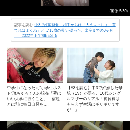
(画像 5/30)
記事を読む
中3で妊娠発覚、相手からは「大丈夫っしょ。育
てればよくね」と…“15歳の母”が語った、出産までの8ヶ月
――2022年上半期BEST5
中学生になった元“小学生ホス
【#3を読む】中3で妊娠した母
ト”琉ちゃろくんの現在「夢は
親（19）が語る、10代シング
いい大学に行くこと」「宿題
ルマザーのリアル「養育費は
とは別に毎日自習を…」
もらえず生活はギリギリです
が…」