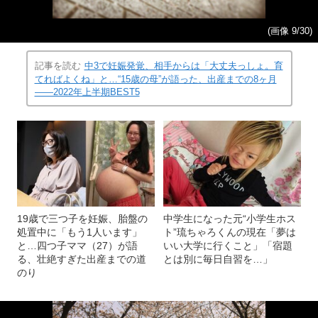
(画像 9/30)
記事を読む
中3で妊娠発覚、相手からは「大丈夫っしょ。育
てればよくね」と…“15歳の母”が語った、出産までの8ヶ月
――2022年上半期BEST5
19歳で三つ子を妊娠、胎盤の
中学生になった元“小学生ホス
処置中に「もう1人います」
ト”琉ちゃろくんの現在「夢は
と…四つ子ママ（27）が語
いい大学に行くこと」「宿題
る、壮絶すぎた出産までの道
とは別に毎日自習を…」
のり