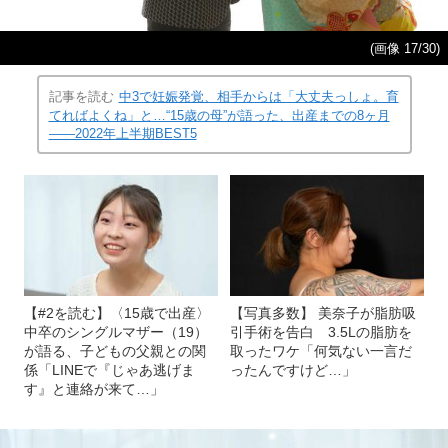
(画像 17/30)
記事を読む
中3で妊娠発覚、相手からは「大丈夫っしょ。育
てればよくね」と…“15歳の母”が語った、出産までの8ヶ月
――2022年上半期BEST5
【#2を読む】〈15歳で出産〉
【写真多数】 美奈子が脂肪吸
中卒のシングルマザー（19）
引手術を告白 3.5Lの脂肪を
が語る、子どもの父親との関
取ったワケ「何気ない一言だ
係「LINEで『じゃあ逃げま
ったんですけど…」
す』と連絡が来て…」