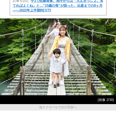
記事を読む
中3で妊娠発覚、相手からは「大丈夫っしょ。育
てればよくね」と…“15歳の母”が語った、出産までの8ヶ月
――2022年上半期BEST5
(画像 2/30)
縦スクロールで次の写真へ