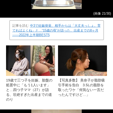
(画像 21/30)
記事を読む
中3で妊娠発覚、相手からは「大丈夫っしょ。育
てればよくね」と…“15歳の母”が語った、出産までの8ヶ月
――2022年上半期BEST5
19歳で三つ子を妊娠、胎盤の
【写真多数】 美奈子が脂肪吸
処置中に「もう1人います」
引手術を告白 3.5Lの脂肪を
と…四つ子ママ（27）が語
取ったワケ「何気ない一言だ
る、壮絶すぎた出産までの道
ったんですけど…」
のり