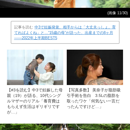
(画像 11/30)
記事を読む
中3で妊娠発覚、相手からは「大丈夫っしょ。育
てればよくね」と…“15歳の母”が語った、出産までの8ヶ月
――2022年上半期BEST5
【#3を読む】中3で妊娠した母
【写真多数】 美奈子が脂肪吸
親（19）が語る、10代シング
引手術を告白 3.5Lの脂肪を
ルマザーのリアル「養育費は
取ったワケ「何気ない一言だ
もらえず生活はギリギリです
ったんですけど…」
が…」