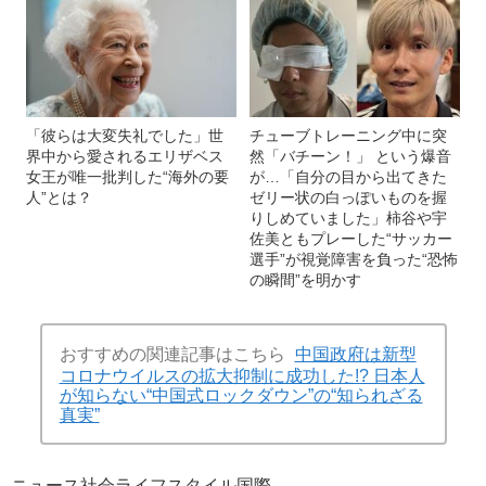
「彼らは大変失礼でした」世
チューブトレーニング中に突
界中から愛されるエリザベス
然「バチーン！」 という爆音
女王が唯一批判した“海外の要
が…「自分の目から出てきた
人”とは？
ゼリー状の白っぽいものを握
りしめていました」柿谷や宇
佐美ともプレーした“サッカー
選手”が視覚障害を負った“恐怖
の瞬間”を明かす
おすすめの関連記事はこちら
中国政府は新型
コロナウイルスの拡大抑制に成功した!? 日本人
が知らない“中国式ロックダウン”の“知られざる
真実”
ニュース
社会
ライフスタイル
国際