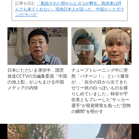
記事を読む
「配給された卵からヒヨコが孵化。救急車は呼
んでも来てくれない」現地日本人が語った、中国ロックダウ
ンの“ヤバさ”
日本にただいま潜伏中…国営
チューブトレーニング中に突
放送CCTVの元編集委員「中国
然「バチーン！」 という爆音
の池上彰」がぶちまける中国
が…「自分の目から出てきた
メディアの内情
ゼリー状の白っぽいものを握
りしめていました」柿谷や宇
佐美ともプレーした“サッカー
選手”が視覚障害を負った“恐怖
の瞬間”を明かす