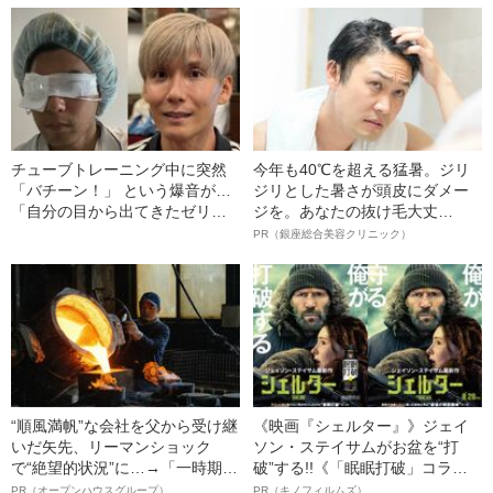
チューブトレーニング中に突然
今年も40℃を超える猛暑。ジリ
「バチーン！」 という爆音が…
ジリとした暑さが頭皮にダメー
「自分の目から出てきたゼリー
ジを。あなたの抜け毛大丈
状の白っぽいものを握りしめて
夫！？
PR（銀座総合美容クリニック）
いました」柿谷や宇佐美ともプ
レーした“サッカー選手”が視覚障
害を負った“恐怖の瞬間”を明かす
“順風満帆”な会社を父から受け継
《映画『シェルター』》ジェイ
いだ矢先、リーマンショック
ソン・ステイサムがお盆を“打
で“絶望的状況”に…→「一時期は
破”する!!《「眠眠打破」コラ
納品3年待ち」のヒット商品を生
ボ》
PR（オープンハウスグループ）
PR（キノフィルムズ）