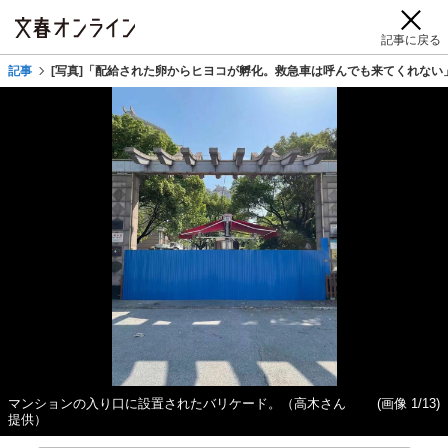
記事に戻る
記事
[写真]「配給された卵からヒヨコが孵化。救急車は呼んでも来てくれない
マンションの入り口に設置されたバリケード。（高木さん
(画像 1/13)
提供）