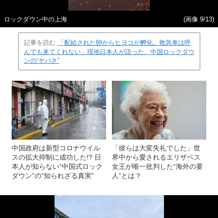
ロックダウン中の上海
(画像 9/13)
記事を読む
「配給された卵からヒヨコが孵化。救急車は呼
んでも来てくれない」現地日本人が語った、中国ロックダウ
ンの“ヤバさ”
中国政府は新型コロナウイル
「彼らは大変失礼でした」世
スの拡大抑制に成功した!? 日
界中から愛されるエリザベス
本人が知らない“中国式ロック
女王が唯一批判した“海外の要
ダウン”の“知られざる真実”
人”とは？