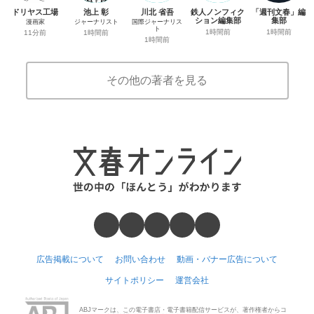
ドリヤス工場
池上 彰
川北 省吾
鉄人ノンフィク
「週刊文春」編
ション編集部
集部
漫画家
ジャーナリスト
国際ジャーナリス
ト
1時間前
1時間前
11分前
1時間前
1時間前
その他の著者を見る
広告掲載について
お問い合わせ
動画・バナー広告について
サイトポリシー
運営会社
ABJマークは、この電子書店・電子書籍配信サービスが、著作権者からコ