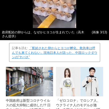
政府配給の卵からは、なぜかヒヨコが生まれていた（高木
(画像 3/13)
さん提供）
記事を読む
「配給された卵からヒヨコが孵化。救急車は呼
んでも来てくれない」現地日本人が語った、中国ロックダウ
ンの“ヤバさ”
中国政府は新型コロナウイル
「ゼロコロナ」でロシア人、
スの拡大抑制に成功した!? 日
ウクライナ人のモデルが激