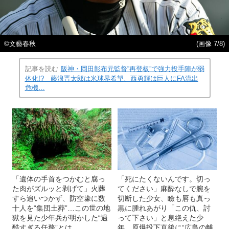
©文藝春秋
(画像 7/8)
記事を読む
阪神・岡田彰布元監督“再登板”で強力投手陣が弱
体化!? 藤浪晋太郎は米球界希望、西勇輝は巨人にFA流出
危機…
「遺体の手首をつかむと腐っ
「死にたくないんです。切っ
た肉がズルッと剥げて」火葬
てください」麻酔なしで腕を
すら追いつかず、防空壕に数
切断した少女、瞼も唇も真っ
十人を“集団土葬”…この世の地
黒に腫れあがり「この仇、討
獄を見た少年兵が明かした“過
って下さい」と息絶えた少
酷すぎる任務”とは
年…原爆投下直後に“広島の離