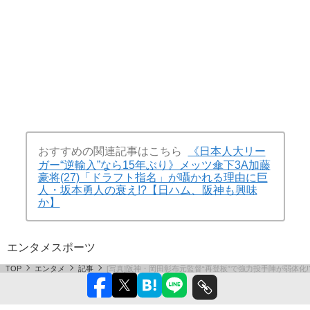
おすすめの関連記事はこちら
《日本人大リー
ガー“逆輸入”なら15年ぶり》メッツ傘下3A加藤
豪将(27)「ドラフト指名」が囁かれる理由に巨
人・坂本勇人の衰え!?【日ハム、阪神も興味
か】
エンタメ
スポーツ
TOP
エンタメ
記事
[写真]阪神・岡田彰布元監督“再登板”で強力投手陣が弱体化