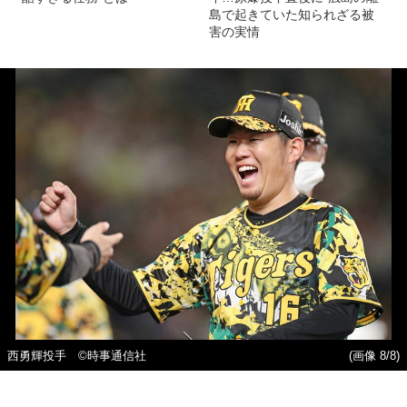
島で起きていた知られざる被
害の実情
西勇輝投手 ©時事通信社
(画像 8/8)