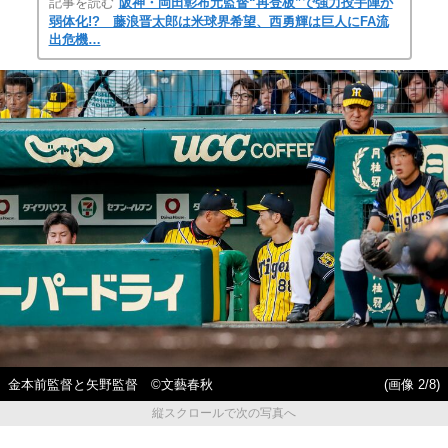
記事を読む
阪神・岡田彰布元監督“再登板”で強力投手陣が
弱体化!? 藤浪晋太郎は米球界希望、西勇輝は巨人にFA流
出危機…
金本前監督と矢野監督 ©文藝春秋
(画像 2/8)
縦スクロールで次の写真へ