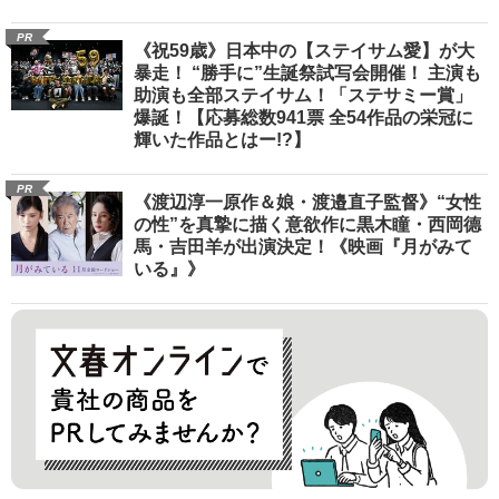
PR
《祝59歳》日本中の【ステイサム愛】が大
暴走！ “勝手に”生誕祭試写会開催！ 主演も
助演も全部ステイサム！「ステサミー賞」
爆誕！【応募総数941票 全54作品の栄冠に
輝いた作品とはー!?】
PR
《渡辺淳一原作＆娘・渡邉直子監督》“女性
の性”を真摯に描く意欲作に黒木瞳・西岡德
馬・吉田羊が出演決定！《映画『月がみて
いる』》