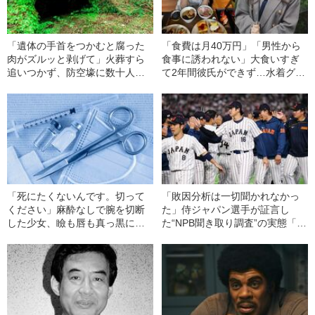
「遺体の手首をつかむと腐った
「食費は月40万円」「男性から
肉がズルッと剥げて」火葬すら
食事に誘われない」大食いすぎ
追いつかず、防空壕に数十人
て2年間彼氏ができず…水着グラ
を“集団土葬”…この世の地獄を見
ビアも話題の“可愛すぎる”大食い
た少年兵が明かした“過酷すぎる
女子（24）が語る、驚愕の食生
任務”とは
活
「死にたくないんです。切って
「敗因分析は一切聞かれなかっ
ください」麻酔なしで腕を切断
た」侍ジャパン選手が証言し
した少女、瞼も唇も真っ黒に腫
た“NPB聞き取り調査”の実態「選
れあがり「この仇、討って下さ
手から次期監督の要求は…」
い」と息絶えた少年…原爆投下
直後に“広島の離島で起きていた
知られざる被害の実情