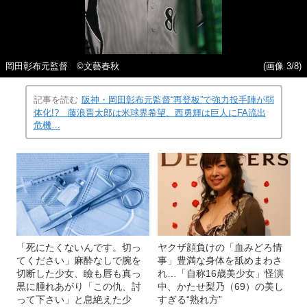
岡田彰布元監督 ©文藝春秋
(画像 3/8)
記事を読む
阪神・岡田彰布元監督“再登板”で強力投手陣が弱
体化!? 藤浪晋太郎は米球界希望、西勇輝は巨人にFA流出
危機…
「死にたくないんです。切っ
ヤクザ顔負けの「血みどろ情
てください」麻酔なしで腕を
事」豊満な身体を舐めまわさ
切断した少女、瞼も唇も真っ
れ…「自称16歳美少女」怪演
黒に腫れあがり「この仇、討
中、かたせ梨乃（69）の美し
って下さい」と息絶えた少
すぎる“熟れ方”