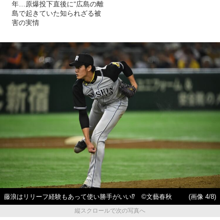
年…原爆投下直後に“広島の離
島で起きていた知られざる被
害の実情
藤浪はリリーフ経験もあって使い勝手がいい⁉ ©文藝春秋
(画像 4/8)
縦スクロールで次の写真へ