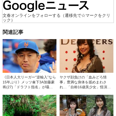
文春オンラインをフォローする
（遷移先で☆マークをクリ
ック）
関連記事
《日本人大リーガー“逆輸入”なら
ヤクザ顔負けの「血みどろ情
15年ぶり》メッツ傘下3A加藤豪
事」豊満な身体を舐めまわさ
将(27)「ドラフト指名」が囁か
れ…「自称16歳美少女」怪演
れる理由に巨人・坂本勇人の衰
中、かたせ梨乃（69）の美しす
え!?【日ハム、阪神も興味か】
ぎる“熟れ方”