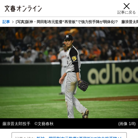
記事に戻る
記事
[写真]阪神・岡田彰布元監督“再登板”で強力投手陣が弱体化!? 藤浪晋
藤浪晋太郎投手 ©文藝春秋
(画像 1/8)