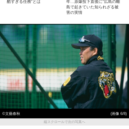
酷すぎる任務”とは
年…原爆投下直後に“広島の離
島で起きていた知られざる被
害の実情
©文藝春秋
(画像 6/8)
縦スクロールで次の写真へ