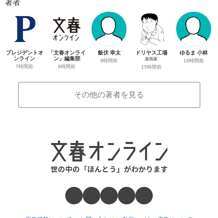
著者
プレジデントオ
「文春オンライ
飯伏 幸太
ドリヤス工場
ゆるま 小林
ンライン
ン」編集部
漫画家
9時間前
16時間前
7時間前
8時間前
15時間前
その他の著者を見る