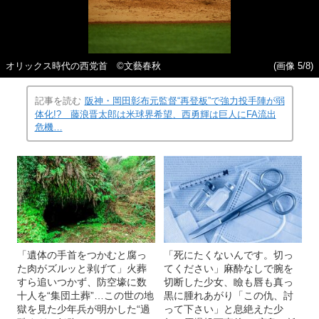
オリックス時代の西党首 ©文藝春秋
(画像 5/8)
記事を読む
阪神・岡田彰布元監督“再登板”で強力投手陣が弱
体化!? 藤浪晋太郎は米球界希望、西勇輝は巨人にFA流出
危機…
「遺体の手首をつかむと腐っ
「死にたくないんです。切っ
た肉がズルッと剥げて」火葬
てください」麻酔なしで腕を
すら追いつかず、防空壕に数
切断した少女、瞼も唇も真っ
十人を“集団土葬”…この世の地
黒に腫れあがり「この仇、討
獄を見た少年兵が明かした“過
って下さい」と息絶えた少