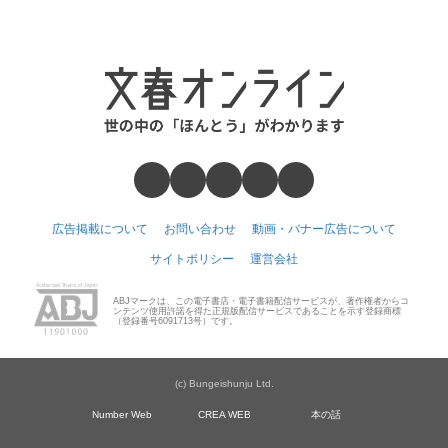
広告掲載について
お問い合わせ
動画・バナー広告について
サイトポリシー
運営会社
ABJマークは、この電子書店・電子書籍配信サービスが、著作権者からコ
ンテンツ使用許諾を得た正規版配信サービスであることを示す登録商標
（登録番号6091713号）です。
(c) Bungeishunju Ltd.
Number Web
CREA WEB
本の話