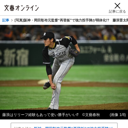
記事に戻る
記事
[写真]阪神・岡田彰布元監督“再登板”で強力投手陣が弱体化!? 藤浪晋
藤浪はリリーフ経験もあって使い勝手がいい⁉ ©文藝春秋
(画像 1/8)