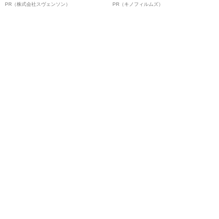
オイ”や“ベタつき”を解消す
ルインタビュー“観客を魅了した
PR（株式会社スヴェンソン）
PR（キノフィルムズ）
る、“ウィッグのスペシャリス
名優、複雑な父親像への想いを
ト”が生み出した徹底ケアとは
語る”《日本興収70億円突破》