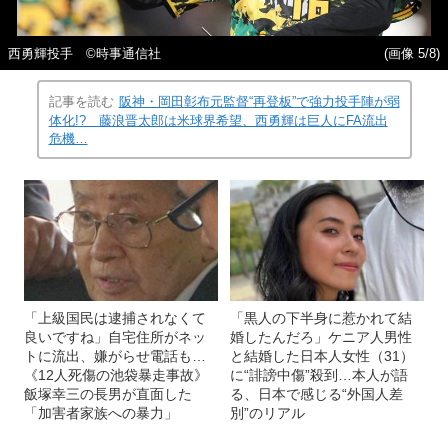
西勇輝投手 ©時事通信社
(画像 5/8)
記事を読む
阪神・岡田彰布元監督“再登板”で強力投手陣が弱
体化!? 藤浪晋太郎は米球界希望、西勇輝は巨人にFA流出
危機…
「上級国民は逮捕されなくて
「黒人の下半身に惹かれて結
良いですね」自宅住所がネッ
婚したんだろ」ケニア人男性
トに流出、嫌がらせ電話も…
と結婚した日本人女性（31）
《12人死傷の池袋暴走事故》
に“誹謗中傷”殺到…本人が語
飯塚幸三の長男が直面した
る、日本で感じる“外国人差
「加害者家族への暴力」
別”のリアル