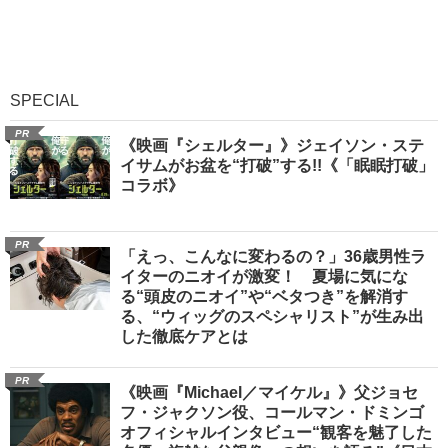
SPECIAL
PR
《映画『シェルター』》ジェイソン・ステ
イサムがお盆を“打破”する!!《「眠眠打破」
コラボ》
PR
「えっ、こんなに変わるの？」36歳男性ラ
イターのニオイが激変！ 夏場に気にな
る“頭皮のニオイ”や“ベタつき”を解消す
る、“ウィッグのスペシャリスト”が生み出
した徹底ケアとは
PR
《映画『Michael／マイケル』》父ジョセ
フ・ジャクソン役、コールマン・ドミンゴ
オフィシャルインタビュー“観客を魅了した