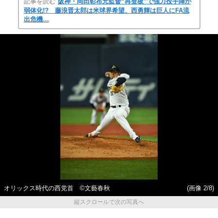
記事を読む
阪神・岡田彰布元監督“再登板”で強力投手陣が
弱体化!? 藤浪晋太郎は米球界希望、西勇輝は巨人にFA流
出危機…
オリックス時代の西党首 ©文藝春秋
(画像 2/8)
縦スクロールで次の写真へ