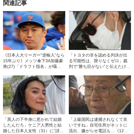
関連記事
《日本人大リーガー“逆輸入”なら
「トヨタの非を認める判決が出
15年ぶり》メッツ傘下3A加藤豪
る可能性は、限りなくゼロ」裁
将(27)「ドラフト指名」が囁か
判で“勝ち目がない”と伝えたけれ
れる理由に巨人・坂本勇人の衰
ど…《池袋暴走事故》父・飯塚
え!?【日ハム、阪神も興味か】
幸三を説得できなかった「長男
の葛藤」
「黒人の下半身に惹かれて結婚
「上級国民は逮捕されなくて良
したんだろ」ケニア人男性と結
いですね」自宅住所がネットに
婚した日本人女性（31）に“誹謗
流出、嫌がらせ電話も…《12人