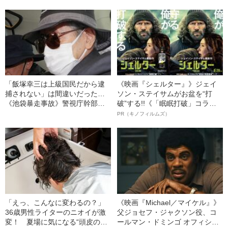
中傷”殺到…本人が語る、日本で
死傷の池袋暴走事故》飯塚幸三
感じる“外国人差別”のリアル
の長男が直面した「加害者家族
への暴力」
「飯塚幸三は上級国民だから逮
《映画『シェルター』》ジェイ
捕されない」は間違いだった…
ソン・ステイサムがお盆を“打
《池袋暴走事故》警視庁幹部が
破”する!!《「眠眠打破」コラ
「自民党議員」に呼び出されて
ボ》
PR（キノフィルムズ）
も逮捕を見送った理由
「えっ、こんなに変わるの？」
《映画『Michael／マイケル』》
36歳男性ライターのニオイが激
父ジョセフ・ジャクソン役、コ
変！ 夏場に気になる“頭皮のニ
ールマン・ドミンゴ オフィシャ