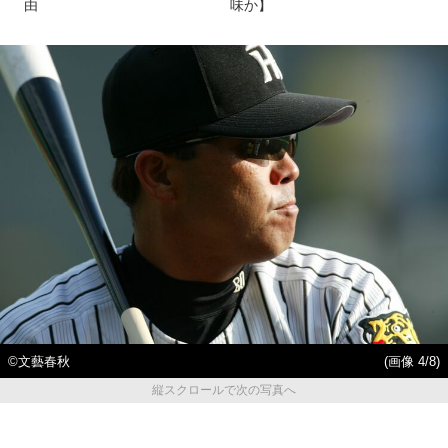
由
味か】
©文藝春秋
(画像 4/8)
縦スクロールで次の写真へ