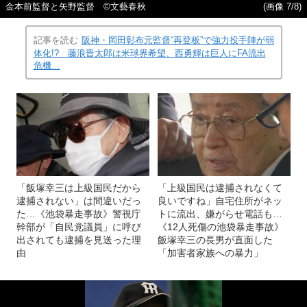
金本前監督と矢野監督 ©文藝春秋
(画像 7/8)
記事を読む
阪神・岡田彰布元監督“再登板”で強力投手陣が弱
体化!? 藤浪晋太郎は米球界希望、西勇輝は巨人にFA流出
危機…
「飯塚幸三は上級国民だから
「上級国民は逮捕されなくて
逮捕されない」は間違いだっ
良いですね」自宅住所がネッ
た…《池袋暴走事故》警視庁
トに流出、嫌がらせ電話も…
幹部が「自民党議員」に呼び
《12人死傷の池袋暴走事故》
出されても逮捕を見送った理
飯塚幸三の長男が直面した
由
「加害者家族への暴力」