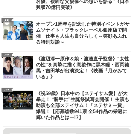
名優、複雑な父親像への想いを語る”《日本
興収70億円突破》
PR
オープン1周年を記念した特別イベントがサ
ムソナイト・ブラックレーベル銀座店で開
催 仕事も人生も自分らしく～笑顔あふれ
る特別対談～
PR
《渡辺淳一原作＆娘・渡邉直子監督》“女性
の性”を真摯に描く意欲作に黒木瞳・西岡德
馬・吉田羊が出演決定！《映画『月がみて
いる』》
PR
《祝59歳》日本中の【ステイサム愛】が大
暴走！ “勝手に”生誕祭試写会開催！ 主演も
助演も全部ステイサム！「ステサミー賞」
爆誕！【応募総数941票 全54作品の栄冠に
輝いた作品とはー!?】