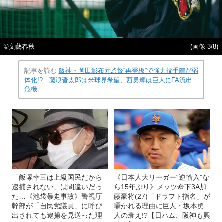
©文藝春秋
(画像 3/8)
記事を読む
阪神・岡田彰布元監督“再登板”で強力投手陣が弱
体化!? 藤浪晋太郎は米球界希望、西勇輝は巨人にFA流出
危機…
「飯塚幸三は上級国民だから
《日本人大リーガー“逆輸入”な
逮捕されない」は間違いだっ
ら15年ぶり》メッツ傘下3A加
た…《池袋暴走事故》警視庁
藤豪将(27)「ドラフト指名」が
幹部が「自民党議員」に呼び
囁かれる理由に巨人・坂本勇
出されても逮捕を見送った理
人の衰え!?【日ハム、阪神も興