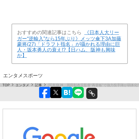
おすすめの関連記事はこちら
《日本人大リー
ガー“逆輸入”なら15年ぶり》メッツ傘下3A加藤
豪将(27)「ドラフト指名」が囁かれる理由に巨
人・坂本勇人の衰え!?【日ハム、阪神も興味
か】
エンタメ
スポーツ
TOP
エンタメ
記事
[写真]阪神・岡田彰布元監督“再登板”で強力投手陣が弱体化