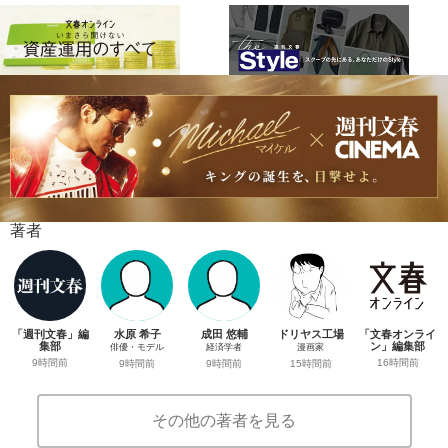
著者
「週刊文春」編
水原 希子
成田 悠輔
ドリヤス工場
「文春オンライ
集部
ン」編集部
俳優・モデル
経済学者
漫画家
9時間前
16時間前
9時間前
9時間前
15時間前
その他の著者を見る