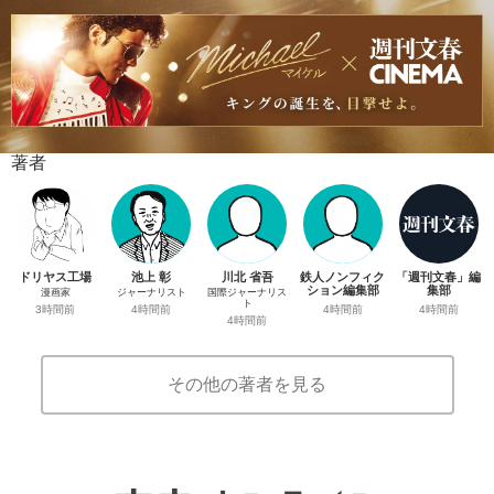
著者
ドリヤス工場
池上 彰
川北 省吾
鉄人ノンフィク
「週刊文春」編
ション編集部
集部
漫画家
ジャーナリスト
国際ジャーナリス
ト
4時間前
4時間前
3時間前
4時間前
4時間前
その他の著者を見る