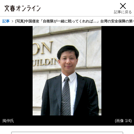
記事に戻る
記事
[写真]中国侵攻「自衛隊が一緒に戦ってくれれば…」台湾の安全保障の第
掲仲氏
(画像 1/4)