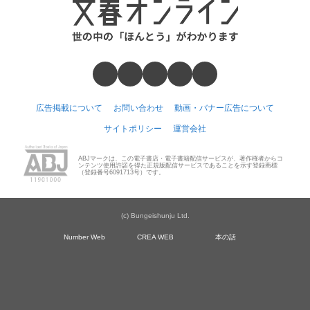
広告掲載について
お問い合わせ
動画・バナー広告について
サイトポリシー
運営会社
ABJマークは、この電子書店・電子書籍配信サービスが、著作権者からコ
ンテンツ使用許諾を得た正規版配信サービスであることを示す登録商標
（登録番号6091713号）です。
(c) Bungeishunju Ltd.
Number Web
CREA WEB
本の話