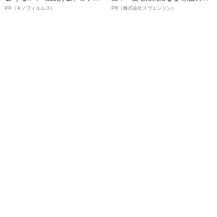
ボ》
オイ”や“ベタつき”を解消す
PR（キノフィルムズ）
PR（株式会社スヴェンソン）
る、“ウィッグのスペシャリス
ト”が生み出した徹底ケアとは