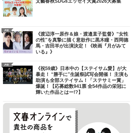
文藝春秋SDGsエッセイ大賞2026大募集
PR
《渡辺淳一原作＆娘・渡邉直子監督》“女性
の性”を真摯に描く意欲作に黒木瞳・西岡德
馬・吉田羊が出演決定！《映画『月がみて
いる』》
PR
《祝59歳》日本中の【ステイサム愛】が大
暴走！ “勝手に”生誕祭試写会開催！ 主演も
助演も全部ステイサム！「ステサミー賞」
爆誕！【応募総数941票 全54作品の栄冠に
輝いた作品とはー!?】