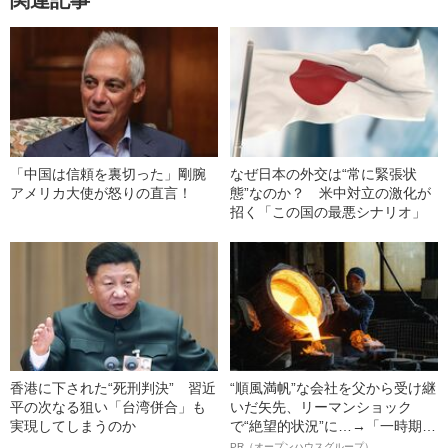
関連記事
「中国は信頼を裏切った」剛腕
なぜ日本の外交は“常に緊張状
アメリカ大使が怒りの直言！
態”なのか？ 米中対立の激化が
招く「この国の最悪シナリオ」
香港に下された“死刑判決” 習近
“順風満帆”な会社を父から受け継
平の次なる狙い「台湾併合」も
いだ矢先、リーマンショック
実現してしまうのか
で“絶望的状況”に…→「一時期は
納品3年待ち」のヒット商品を生
PR（オープンハウスグループ）