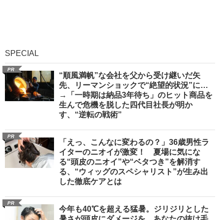
SPECIAL
PR
“順風満帆”な会社を父から受け継いだ矢
先、リーマンショックで“絶望的状況”に…
→「一時期は納品3年待ち」のヒット商品を
生んで危機を脱した四代目社長が明か
す、“逆転の戦術”
PR
「えっ、こんなに変わるの？」36歳男性ラ
イターのニオイが激変！ 夏場に気にな
る“頭皮のニオイ”や“ベタつき”を解消す
る、“ウィッグのスペシャリスト”が生み出
した徹底ケアとは
PR
今年も40℃を超える猛暑。ジリジリとした
暑さが頭皮にダメージを。あなたの抜け毛