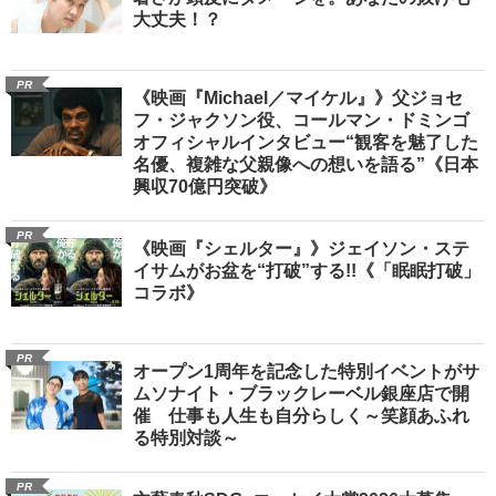
大丈夫！？
PR
《映画『Michael／マイケル』》父ジョセ
フ・ジャクソン役、コールマン・ドミンゴ
オフィシャルインタビュー“観客を魅了した
名優、複雑な父親像への想いを語る”《日本
興収70億円突破》
PR
《映画『シェルター』》ジェイソン・ステ
イサムがお盆を“打破”する!!《「眠眠打破」
コラボ》
PR
オープン1周年を記念した特別イベントがサ
ムソナイト・ブラックレーベル銀座店で開
催 仕事も人生も自分らしく～笑顔あふれ
る特別対談～
PR