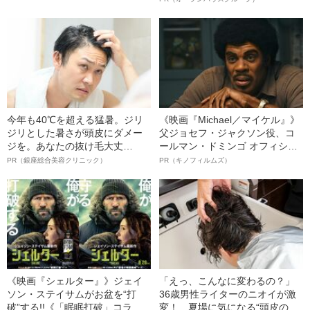
んで危機を脱した四代目社長が
明かす、“逆転の戦術”
今年も40℃を超える猛暑。ジリ
《映画『Michael／マイケル』》
ジリとした暑さが頭皮にダメー
父ジョセフ・ジャクソン役、コ
ジを。あなたの抜け毛大丈
ールマン・ドミンゴ オフィシャ
夫！？
ルインタビュー“観客を魅了した
PR（銀座総合美容クリニック）
PR（キノフィルムズ）
名優、複雑な父親像への想いを
語る”《日本興収70億円突破》
《映画『シェルター』》ジェイ
「えっ、こんなに変わるの？」
ソン・ステイサムがお盆を“打
36歳男性ライターのニオイが激
破”する!!《「眠眠打破」コラ
変！ 夏場に気になる“頭皮のニ