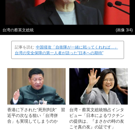
台湾の蔡英文総統
(画像 3/4)
記事を読む
中国侵攻「自衛隊が一緒に戦ってくれれば…」
台湾の安全保障の第一人者が語った“日本への期待”
香港に下された“死刑判決” 習
台湾・蔡英文総統独占インタ
近平の次なる狙い「台湾併
ビュー「日本によるワクチン
合」も実現してしまうのか
の提供は、『まさかの時の友
こそ真の友』の証です」