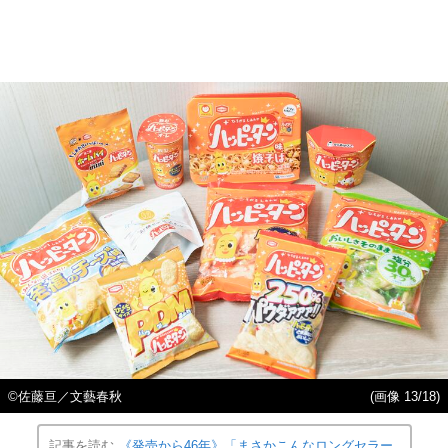
©佐藤亘／文藝春秋
(画像 13/18)
記事を読む
《発売から46年》「まさかこんなロングセラー