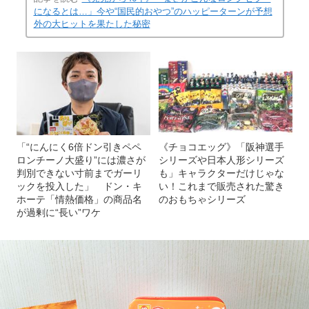
になるとは…」今や“国民的おやつ”のハッピーターンが予想
外の大ヒットを果たした秘密
「“にんにく6倍ドン引きペペ
《チョコエッグ》「阪神選手
ロンチーノ大盛り”には濃さが
シリーズや日本人形シリーズ
判別できない寸前までガーリ
も」キャラクターだけじゃな
ックを投入した」 ドン・キ
い！これまで販売された驚き
ホーテ「情熱価格」の商品名
のおもちゃシリーズ
が過剰に“長い”ワケ