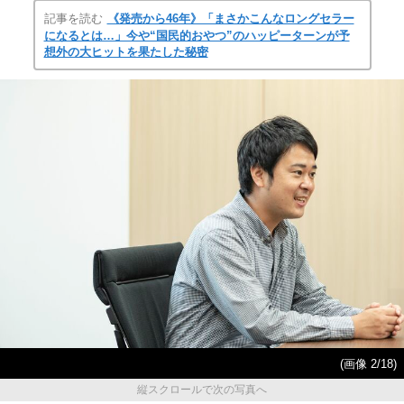
記事を読む
《発売から46年》「まさかこんなロングセラー
になるとは…」今や“国民的おやつ”のハッピーターンが予
想外の大ヒットを果たした秘密
(画像 2/18)
縦スクロールで次の写真へ