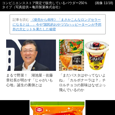
コンビニエンスストア限定で販売しているパウダー250％
(画像 11/18)
タイプ（写真提供＝亀田製菓株式会社）
記事を読む
《発売から46年》「まさかこんなロングセラー
になるとは…」今や“国民的おやつ”のハッピーターンが予想
外の大ヒットを果たした秘密
まるで野菜！ 湖池屋・佐藤
「まだパスタはやってないよ
章社長が明かす「じゃがいも
ね」「カルボナーラは？」チ
心地」誕生の裏側とは
ロルチョコの新味はなぜぶっ
飛んでいるのか