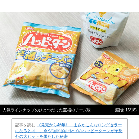
人気ラインナップのひとつだった至福のチーズ味
(画像 15/18)
記事を読む
《発売から46年》「まさかこんなロングセラー
になるとは…」今や“国民的おやつ”のハッピーターンが予想
外の大ヒットを果たした秘密