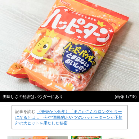
美味しさの秘密はパウダーにあり
(画像 17/18)
記事を読む
《発売から46年》「まさかこんなロングセラー
になるとは…」今や“国民的おやつ”のハッピーターンが予想
外の大ヒットを果たした秘密