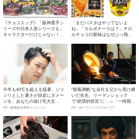
《チョコエッグ》「阪神選手シ
「まだパスタはやってないよ
リーズや日本人形シリーズも」
ね」「カルボナーラは？」チロ
キャラクターだけじゃない！こ
ルチョコの新味はなぜぶっ飛ん
れまで販売された驚きのおもち
でいるのか
ゃシリーズ
今年も40℃を超える猛暑。ジリ
“順風満帆”な会社を父から受け継
ジリとした暑さが頭皮にダメー
いだ矢先、リーマンショック
ジを。あなたの抜け毛大丈
で“絶望的状況”に…→「一時期は
夫！？
納品3年待ち」のヒット商品を生
PR（銀座総合美容クリニック）
PR（オープンハウスグループ）
んで危機を脱した四代目社長が
明かす、“逆転の戦術”