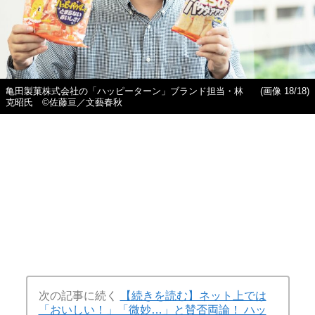
亀田製菓株式会社の「ハッピーターン」ブランド担当・林
(画像 18/18)
克昭氏 ©佐藤亘／文藝春秋
次の記事に続く
【続きを読む】ネット上では
「おいしい！」「微妙…」と賛否両論！ ハッ