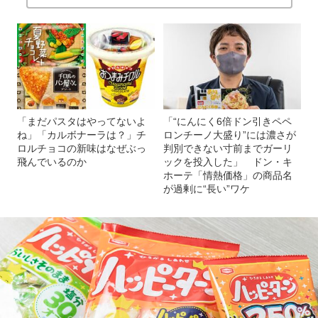
「まだパスタはやってないよ
「“にんにく6倍ドン引きペペ
ね」「カルボナーラは？」チ
ロンチーノ大盛り”には濃さが
ロルチョコの新味はなぜぶっ
判別できない寸前までガーリ
飛んでいるのか
ックを投入した」 ドン・キ
ホーテ「情熱価格」の商品名
が過剰に“長い”ワケ