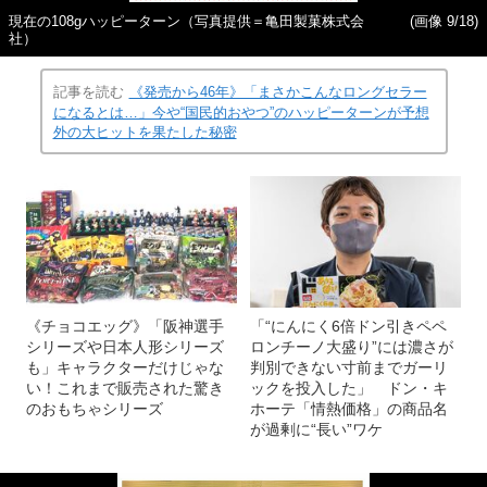
現在の108gハッピーターン（写真提供＝亀田製菓株式会
(画像 9/18)
社）
記事を読む
《発売から46年》「まさかこんなロングセラー
になるとは…」今や“国民的おやつ”のハッピーターンが予想
外の大ヒットを果たした秘密
《チョコエッグ》「阪神選手
「“にんにく6倍ドン引きペペ
シリーズや日本人形シリーズ
ロンチーノ大盛り”には濃さが
も」キャラクターだけじゃな
判別できない寸前までガーリ
い！これまで販売された驚き
ックを投入した」 ドン・キ
のおもちゃシリーズ
ホーテ「情熱価格」の商品名
が過剰に“長い”ワケ