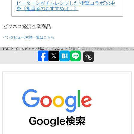
ピーターンがチャレンジした“衝撃コラボ”の中
身《担当者のおすすめは…》
ビジネス
経済
企業
商品
インタビュー/対談一覧はこちら
TOP
インタビュー／対談
ビジネス
記事
[写真]《発売から46年》「まさ