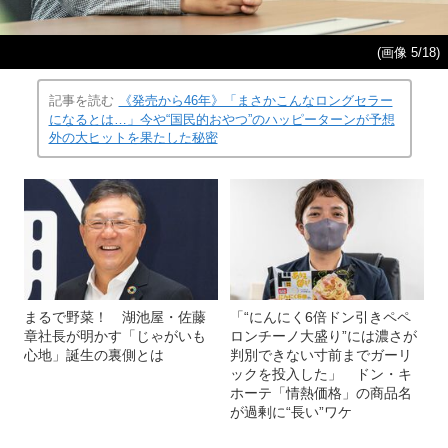
(画像 5/18)
記事を読む
《発売から46年》「まさかこんなロングセラー
になるとは…」今や“国民的おやつ”のハッピーターンが予想
外の大ヒットを果たした秘密
まるで野菜！ 湖池屋・佐藤
「“にんにく6倍ドン引きペペ
章社長が明かす「じゃがいも
ロンチーノ大盛り”には濃さが
心地」誕生の裏側とは
判別できない寸前までガーリ
ックを投入した」 ドン・キ
ホーテ「情熱価格」の商品名
が過剰に“長い”ワケ