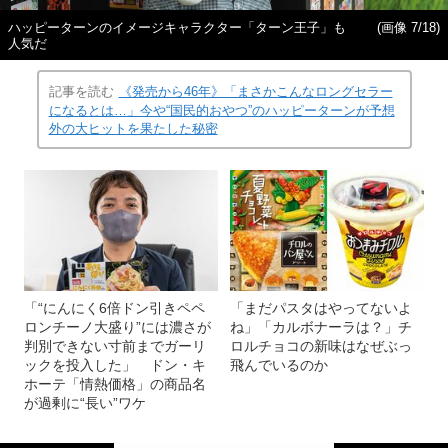
ハッピーターンのイメージキャラクター「ターン王子」も
(画像 7/18)
人気だ
記事を読む
《発売から46年》「まさかこんなロングセラー
になるとは…」今や“国民的おやつ”のハッピーターンが予想
外の大ヒットを果たした秘密
「“にんにく6倍ドン引きペペ
「まだパスタはやってないよ
ロンチーノ大盛り”には濃さが
ね」「カルボナーラは？」チ
判別できない寸前までガーリ
ロルチョコの新味はなぜぶっ
ックを投入した」 ドン・キ
飛んでいるのか
ホーテ「情熱価格」の商品名
が過剰に“長い”ワケ