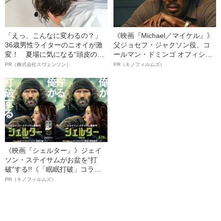
「えっ、こんなに変わるの？」
《映画『Michael／マイケル』》
36歳男性ライターのニオイが激
父ジョセフ・ジャクソン役、コ
変！ 夏場に気になる“頭皮のニ
ールマン・ドミンゴ オフィシャ
オイ”や“ベタつき”を解消す
ルインタビュー“観客を魅了した
PR（株式会社スヴェンソン）
PR（キノフィルムズ）
る、“ウィッグのスペシャリス
名優、複雑な父親像への想いを
ト”が生み出した徹底ケアとは
語る”《日本興収70億円突破》
《映画『シェルター』》ジェイ
ソン・ステイサムがお盆を“打
破”する!!《「眠眠打破」コラ
ボ》
PR（キノフィルムズ）