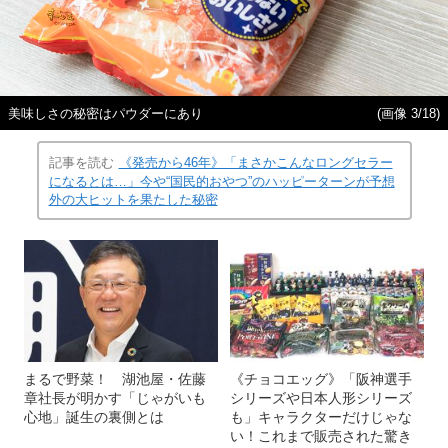
美味しさの秘密はパウダーにあり
(画像 3/18)
記事を読む
《発売から46年》「まさかこんなロングセラー
になるとは…」今や“国民的おやつ”のハッピーターンが予想
外の大ヒットを果たした秘密
まるで野菜！ 湖池屋・佐藤
《チョコエッグ》「阪神選手
章社長が明かす「じゃがいも
シリーズや日本人形シリーズ
心地」誕生の裏側とは
も」キャラクターだけじゃな
い！これまで販売された驚き