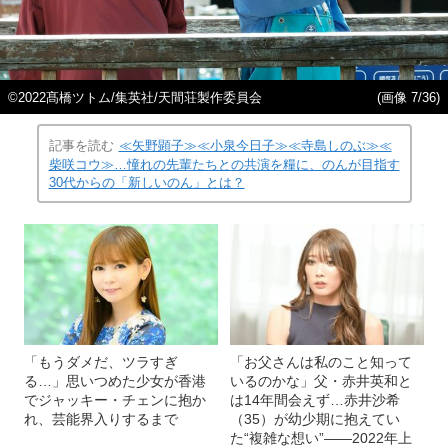
©2022髙橋ツトム/集英社/天間荘製作委員会
(画像 7/36)
記事を読む
≪矢野顕子≫≪小泉今日子≫≪寺島しのぶ≫≪
柴咲コウ≫…憧れの先輩たちとの共演を糧に、のんが目指す
30代からの「新しいのん」とは？
「もうダメだ、ツラすぎ
「お父さんは私のこと知って
る…」思いつめた少女が香港
いるのかな」父・赤井英和と
でジャッキー・チェンに抱か
は14年間会えず…赤井沙希
れ、芸能界入りするまで
（35）が幼少期に抱えてい
た“複雑な想い”――2022年上