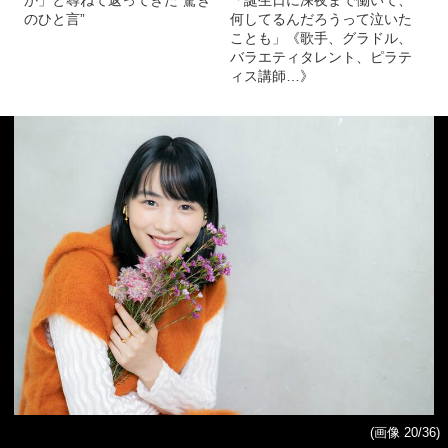
のひと言”
何してるんだろうって泣いた
ことも」《歌手、グラドル、
バラエティタレント、ピラテ
ィス講師…》
(画像 20/36)