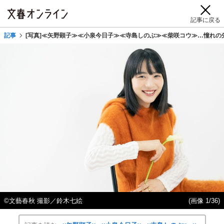
記事に戻る
記事
[写真]≪矢野顕子≫≪小泉今日子≫≪寺島しのぶ≫≪柴咲コウ≫…憧れの
©文藝春秋 撮影／鈴木七絵
(画像 1/36)