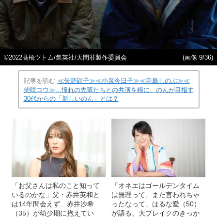
©2022髙橋ツトム/集英社/天間荘製作委員会
(画像 9/36)
記事を読む
≪矢野顕子≫≪小泉今日子≫≪寺島しのぶ≫≪
柴咲コウ≫…憧れの先輩たちとの共演を糧に、のんが目指す
30代からの「新しいのん」とは？
「お父さんは私のこと知って
「オネエはゴールデンタイム
いるのかな」父・赤井英和と
は無理って、また言われちゃ
は14年間会えず…赤井沙希
ったなって」はるな愛（50）
（35）が幼少期に抱えてい
が語る、大ブレイクのきっか