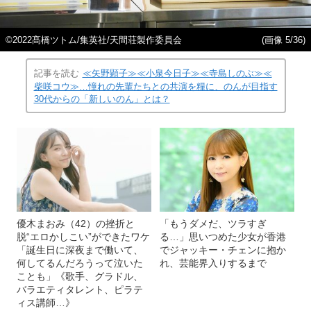
©2022髙橋ツトム/集英社/天間荘製作委員会
(画像 5/36)
記事を読む
≪矢野顕子≫≪小泉今日子≫≪寺島しのぶ≫≪
柴咲コウ≫…憧れの先輩たちとの共演を糧に、のんが目指す
30代からの「新しいのん」とは？
優木まおみ（42）の挫折と
「もうダメだ、ツラすぎ
脱“エロかしこい”ができたワケ
る…」思いつめた少女が香港
「誕生日に深夜まで働いて、
でジャッキー・チェンに抱か
何してるんだろうって泣いた
れ、芸能界入りするまで
ことも」《歌手、グラドル、
バラエティタレント、ピラテ
ィス講師…》