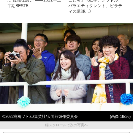
半期BEST5
バラエティタレント、ピラテ
ィス講師…》
©2022髙橋ツトム/集英社/天間荘製作委員会
(画像 18/36)
縦スクロールで次の写真へ