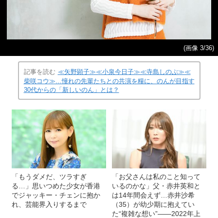
(画像 3/36)
記事を読む
≪矢野顕子≫≪小泉今日子≫≪寺島しのぶ≫≪
柴咲コウ≫…憧れの先輩たちとの共演を糧に、のんが目指す
30代からの「新しいのん」とは？
「もうダメだ、ツラすぎ
「お父さんは私のこと知って
る…」思いつめた少女が香港
いるのかな」父・赤井英和と
でジャッキー・チェンに抱か
は14年間会えず…赤井沙希
れ、芸能界入りするまで
（35）が幼少期に抱えてい
た“複雑な想い”――2022年上