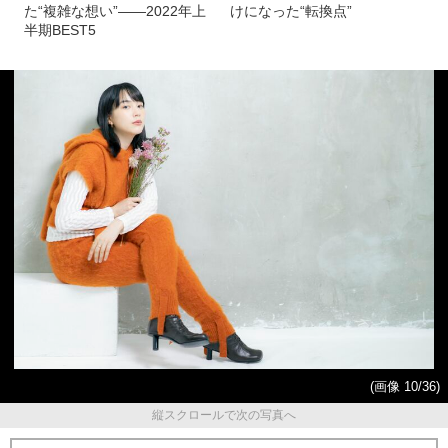
た“複雑な想い”――2022年上
けになった“転換点”
半期BEST5
(画像 10/36)
縦スクロールで次の写真へ