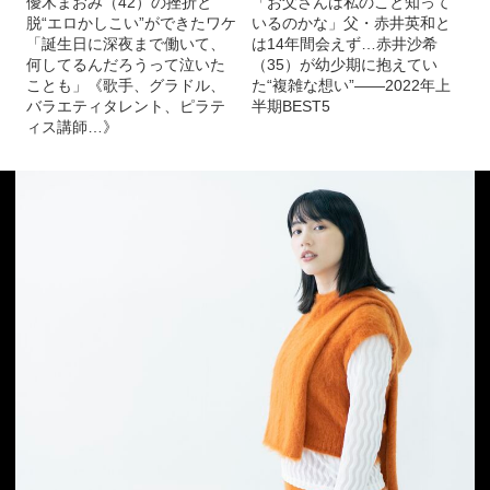
優木まおみ（42）の挫折と
「お父さんは私のこと知って
脱“エロかしこい”ができたワケ
いるのかな」父・赤井英和と
「誕生日に深夜まで働いて、
は14年間会えず…赤井沙希
何してるんだろうって泣いた
（35）が幼少期に抱えてい
ことも」《歌手、グラドル、
た“複雑な想い”――2022年上
バラエティタレント、ピラテ
半期BEST5
ィス講師…》