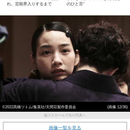
れ、芸能界入りするまで
のひと言”
©2022髙橋ツトム/集英社/天間荘製作委員会
(画像 12/36)
縦スクロールで次の写真へ
画像一覧を見る