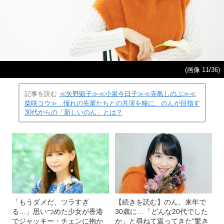
(画像 11/36)
記事を読む
≪矢野顕子≫≪小泉今日子≫≪寺島しのぶ≫≪
柴咲コウ≫…憧れの先輩たちとの共演を糧に、のんが目指す
30代からの「新しいのん」とは？
「もうダメだ、ツラすぎ
【続きを読む】のん、来年で
る…」思いつめた少女が香港
30歳に…「どんな20代でした
でジャッキー・チェンに抱か
か」と尋ねて返ってきた“驚き