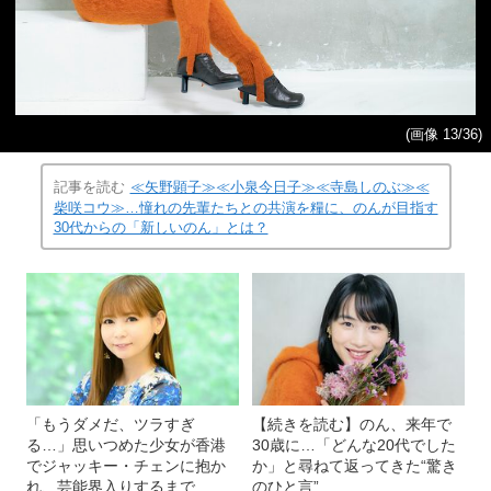
(画像 13/36)
記事を読む
≪矢野顕子≫≪小泉今日子≫≪寺島しのぶ≫≪
柴咲コウ≫…憧れの先輩たちとの共演を糧に、のんが目指す
30代からの「新しいのん」とは？
「もうダメだ、ツラすぎ
【続きを読む】のん、来年で
る…」思いつめた少女が香港
30歳に…「どんな20代でした
でジャッキー・チェンに抱か
か」と尋ねて返ってきた“驚き
れ、芸能界入りするまで
のひと言”