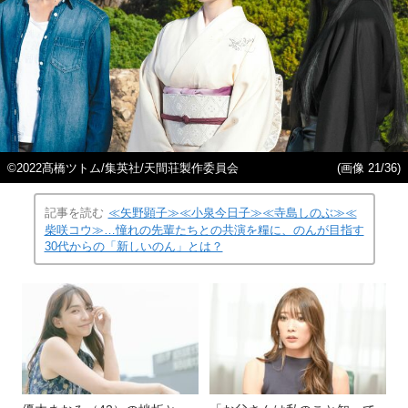
©2022髙橋ツトム/集英社/天間荘製作委員会
(画像 21/36)
記事を読む
≪矢野顕子≫≪小泉今日子≫≪寺島しのぶ≫≪
柴咲コウ≫…憧れの先輩たちとの共演を糧に、のんが目指す
30代からの「新しいのん」とは？