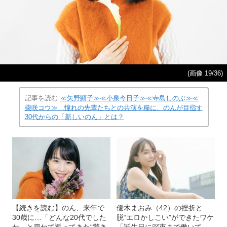
(画像 19/36)
記事を読む
≪矢野顕子≫≪小泉今日子≫≪寺島しのぶ≫≪
柴咲コウ≫…憧れの先輩たちとの共演を糧に、のんが目指す
30代からの「新しいのん」とは？
【続きを読む】のん、来年で
優木まおみ（42）の挫折と
30歳に…「どんな20代でした
脱“エロかしこい”ができたワケ
か」と尋ねて返ってきた“驚き
「誕生日に深夜まで働いて、