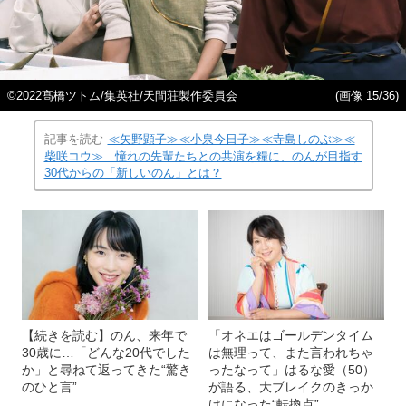
©2022髙橋ツトム/集英社/天間荘製作委員会
(画像 15/36)
記事を読む
≪矢野顕子≫≪小泉今日子≫≪寺島しのぶ≫≪
柴咲コウ≫…憧れの先輩たちとの共演を糧に、のんが目指す
30代からの「新しいのん」とは？
【続きを読む】のん、来年で
「オネエはゴールデンタイム
30歳に…「どんな20代でした
は無理って、また言われちゃ
か」と尋ねて返ってきた“驚き
ったなって」はるな愛（50）
のひと言”
が語る、大ブレイクのきっか
けになった“転換点”