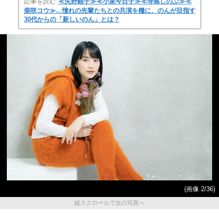
記事を読む
≪矢野顕子≫≪小泉今日子≫≪寺島しのぶ≫≪
柴咲コウ≫…憧れの先輩たちとの共演を糧に、のんが目指す
30代からの「新しいのん」とは？
(画像 2/36)
縦スクロールで次の写真へ