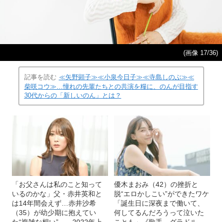
(画像 17/36)
記事を読む
≪矢野顕子≫≪小泉今日子≫≪寺島しのぶ≫≪
柴咲コウ≫…憧れの先輩たちとの共演を糧に、のんが目指す
30代からの「新しいのん」とは？
「お父さんは私のこと知って
優木まおみ（42）の挫折と
いるのかな」父・赤井英和と
脱“エロかしこい”ができたワケ
は14年間会えず…赤井沙希
「誕生日に深夜まで働いて、
（35）が幼少期に抱えてい
何してるんだろうって泣いた
た“複雑な想い”――2022年上
ことも」《歌手、グラドル、