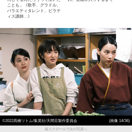
ことも」《歌手、グラドル、
バラエティタレント、ピラテ
ィス講師…》
©2022髙橋ツトム/集英社/天間荘製作委員会
(画像 14/36)
縦スクロールで次の写真へ