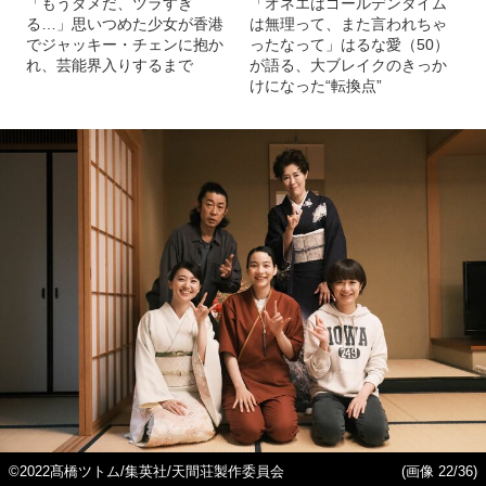
「もうダメだ、ツラすぎ
「オネエはゴールデンタイム
る…」思いつめた少女が香港
は無理って、また言われちゃ
でジャッキー・チェンに抱か
ったなって」はるな愛（50）
れ、芸能界入りするまで
が語る、大ブレイクのきっか
けになった“転換点”
©2022髙橋ツトム/集英社/天間荘製作委員会
(画像 22/36)