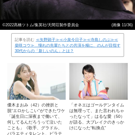
©2022髙橋ツトム/集英社/天間荘製作委員会
(画像 11/36)
記事を読む
≪矢野顕子≫≪小泉今日子≫≪寺島しのぶ≫≪
柴咲コウ≫…憧れの先輩たちとの共演を糧に、のんが目指す
30代からの「新しいのん」とは？
優木まおみ（42）の挫折と
「オネエはゴールデンタイム
脱“エロかしこい”ができたワケ
は無理って、また言われちゃ
「誕生日に深夜まで働いて、
ったなって」はるな愛（50）
何してるんだろうって泣いた
が語る、大ブレイクのきっか
ことも」《歌手、グラドル、
けになった“転換点”
バラエティタレント、ピラテ