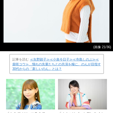
(画像 21/36)
記事を読む
≪矢野顕子≫≪小泉今日子≫≪寺島しのぶ≫≪
柴咲コウ≫…憧れの先輩たちとの共演を糧に、のんが目指す
30代からの「新しいのん」とは？