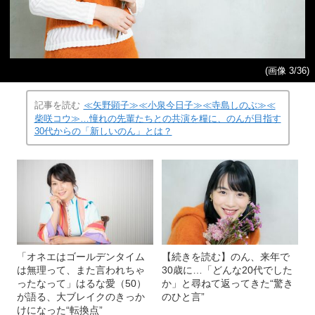
(画像 3/36)
記事を読む
≪矢野顕子≫≪小泉今日子≫≪寺島しのぶ≫≪
柴咲コウ≫…憧れの先輩たちとの共演を糧に、のんが目指す
30代からの「新しいのん」とは？
「オネエはゴールデンタイム
【続きを読む】のん、来年で
は無理って、また言われちゃ
30歳に…「どんな20代でした
ったなって」はるな愛（50）
か」と尋ねて返ってきた“驚き
が語る、大ブレイクのきっか
のひと言”
けになった“転換点”