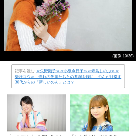
(画像 19/36)
記事を読む
≪矢野顕子≫≪小泉今日子≫≪寺島しのぶ≫≪
柴咲コウ≫…憧れの先輩たちとの共演を糧に、のんが目指す
30代からの「新しいのん」とは？