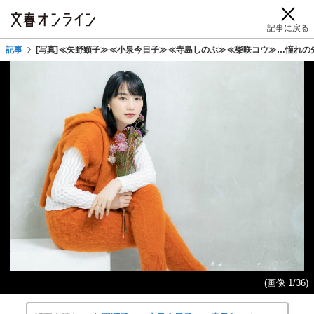
記事に戻る
記事
[写真]≪矢野顕子≫≪小泉今日子≫≪寺島しのぶ≫≪柴咲コウ≫…憧れの
(画像 1/36)