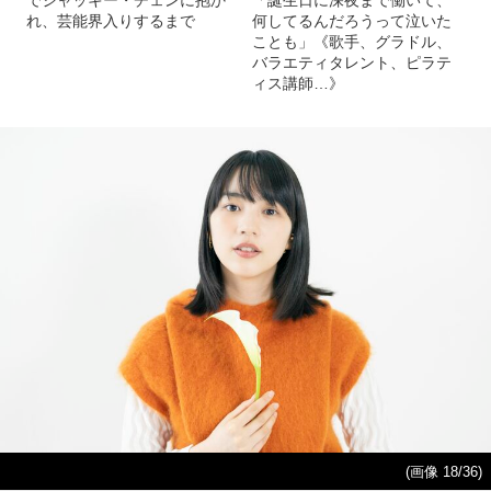
れ、芸能界入りするまで
何してるんだろうって泣いた
ことも」《歌手、グラドル、
バラエティタレント、ピラテ
ィス講師…》
(画像 18/36)