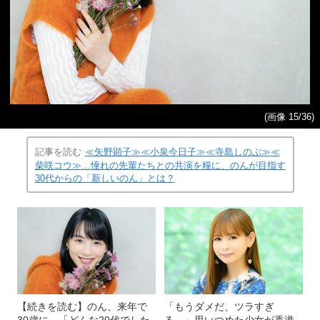
(画像 15/36)
記事を読む
≪矢野顕子≫≪小泉今日子≫≪寺島しのぶ≫≪
柴咲コウ≫…憧れの先輩たちとの共演を糧に、のんが目指す
30代からの「新しいのん」とは？
【続きを読む】のん、来年で
「もうダメだ、ツラすぎ
30歳に…「どんな20代でした
る…」思いつめた少女が香港