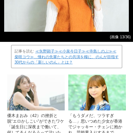
(画像 13/36)
記事を読む
≪矢野顕子≫≪小泉今日子≫≪寺島しのぶ≫≪
柴咲コウ≫…憧れの先輩たちとの共演を糧に、のんが目指す
30代からの「新しいのん」とは？
優木まおみ（42）の挫折と
「もうダメだ、ツラすぎ
脱“エロかしこい”ができたワケ
る…」思いつめた少女が香港
「誕生日に深夜まで働いて、
でジャッキー・チェンに抱か
何してるんだろうって泣いた
れ、芸能界入りするまで