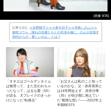
(画像 9/36)
記事を読む
≪矢野顕子≫≪小泉今日子≫≪寺島しのぶ≫≪
柴咲コウ≫…憧れの先輩たちとの共演を糧に、のんが目指す
30代からの「新しいのん」とは？
「オネエはゴールデンタイム
「お父さんは私のこと知って
は無理って、また言われちゃ
いるのかな」父・赤井英和と
ったなって」はるな愛（50）
は14年間会えず…赤井沙希
が語る、大ブレイクのきっか
（35）が幼少期に抱えてい
けになった“転換点”
た“複雑な想い”――2022年上
半期BEST5