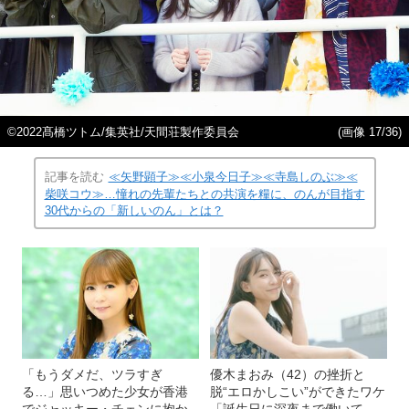
©2022髙橋ツトム/集英社/天間荘製作委員会
(画像 17/36)
記事を読む
≪矢野顕子≫≪小泉今日子≫≪寺島しのぶ≫≪
柴咲コウ≫…憧れの先輩たちとの共演を糧に、のんが目指す
30代からの「新しいのん」とは？
「もうダメだ、ツラすぎ
優木まおみ（42）の挫折と
る…」思いつめた少女が香港
脱“エロかしこい”ができたワケ
でジャッキー・チェンに抱か
「誕生日に深夜まで働いて、