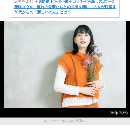
記事を読む
≪矢野顕子≫≪小泉今日子≫≪寺島しのぶ≫≪
柴咲コウ≫…憧れの先輩たちとの共演を糧に、のんが目指す
30代からの「新しいのん」とは？
(画像 2/36)
縦スクロールで次の写真へ