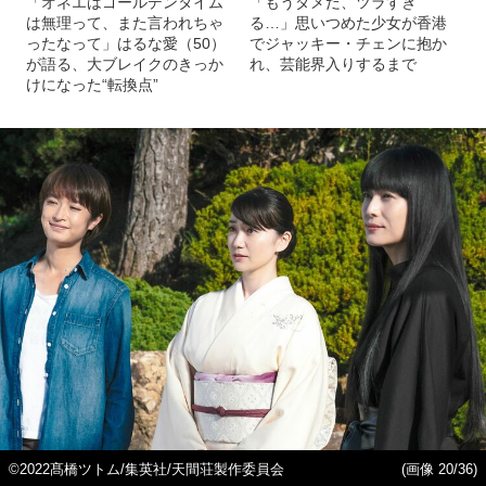
「オネエはゴールデンタイム
「もうダメだ、ツラすぎ
は無理って、また言われちゃ
る…」思いつめた少女が香港
ったなって」はるな愛（50）
でジャッキー・チェンに抱か
が語る、大ブレイクのきっか
れ、芸能界入りするまで
けになった“転換点”
©2022髙橋ツトム/集英社/天間荘製作委員会
(画像 20/36)