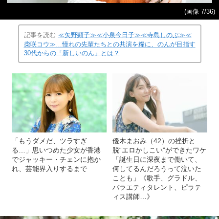
(画像 7/36)
記事を読む
≪矢野顕子≫≪小泉今日子≫≪寺島しのぶ≫≪
柴咲コウ≫…憧れの先輩たちとの共演を糧に、のんが目指す
30代からの「新しいのん」とは？
「もうダメだ、ツラすぎ
優木まおみ（42）の挫折と
る…」思いつめた少女が香港
脱“エロかしこい”ができたワケ
でジャッキー・チェンに抱か
「誕生日に深夜まで働いて、
れ、芸能界入りするまで
何してるんだろうって泣いた
ことも」《歌手、グラドル、
バラエティタレント、ピラテ
ィス講師…》