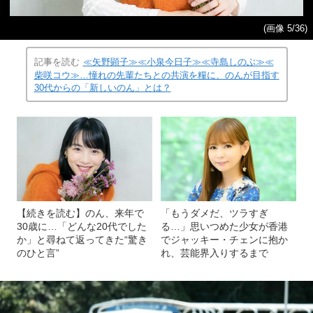
(画像 5/36)
記事を読む
≪矢野顕子≫≪小泉今日子≫≪寺島しのぶ≫≪
柴咲コウ≫…憧れの先輩たちとの共演を糧に、のんが目指す
30代からの「新しいのん」とは？
【続きを読む】のん、来年で
「もうダメだ、ツラすぎ
30歳に…「どんな20代でした
る…」思いつめた少女が香港
か」と尋ねて返ってきた“驚き
でジャッキー・チェンに抱か
のひと言”
れ、芸能界入りするまで