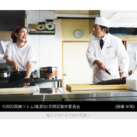
©2022髙橋ツトム/集英社/天間荘製作委員会
(画像 4/36)
縦スクロールで次の写真へ