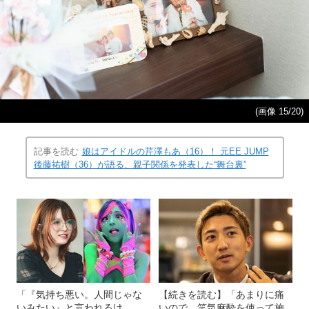
(画像 15/20)
記事を読む
娘はアイドルの芹澤もあ（16）！ 元EE JUMP
後藤祐樹（36）が語る、親子関係を発表した“舞台裏”
「『気持ち悪い。人間じゃな
【続きを読む】「あまりに痛
いみたい』と言われるけ
いので、笑気麻酔を使って施