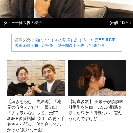
タトゥー除去後の様子
(画像 19/20)
記事を読む
娘はアイドルの芹澤もあ（16）！ 元EE JUMP
後藤祐樹（36）が語る、親子関係を発表した“舞台裏”
【続きを読む 夫婦編】「地
【写真多数】 美奈子が脂肪吸
元の有名人だけど、最初は
引手術を告白 3.5Lの脂肪を
『チャラいな』って」元EE
取ったワケ「何気ない一言だ
JUMP後藤祐樹（36）の妻・千
ったんですけど…」
鶴さんが語る、付き合ってわ
かった“意外な一面”