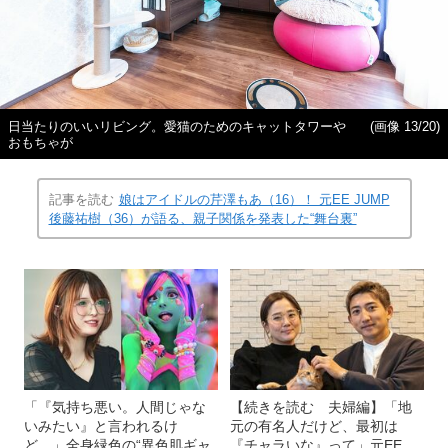
日当たりのいいリビング。愛猫のためのキャットタワーや
(画像 13/20)
おもちゃが
記事を読む
娘はアイドルの芹澤もあ（16）！ 元EE JUMP
後藤祐樹（36）が語る、親子関係を発表した“舞台裏”
「『気持ち悪い。人間じゃな
【続きを読む 夫婦編】「地
いみたい』と言われるけ
元の有名人だけど、最初は
ど…」全身緑色の“異色肌ギャ
『チャラいな』って」元EE