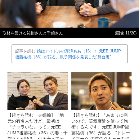
取材を受ける祐樹さんと千鶴さん
(画像 11/20)
記事を読む
娘はアイドルの芹澤もあ（16）！ 元EE JUMP
後藤祐樹（36）が語る、親子関係を発表した“舞台裏”
【続きを読む 夫婦編】「地
【続きを読む】「あまりに痛
元の有名人だけど、最初は
いので、笑気麻酔を使って施
『チャラいな』って」元EE
術するんです」元EE JUMP後
JUMP後藤祐樹（36）の妻・千
藤祐樹（36）が語る、“トレー
鶴さんが語る、付き合ってわ
ドマーク”の首のタトゥーを消