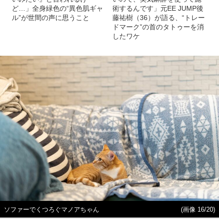
ど…」全身緑色の“異色肌ギャ
術するんです」元EE JUMP後
ル”が世間の声に思うこと
藤祐樹（36）が語る、“トレー
ドマーク”の首のタトゥーを消
したワケ
ソファーでくつろぐマノアちゃん
(画像 16/20)