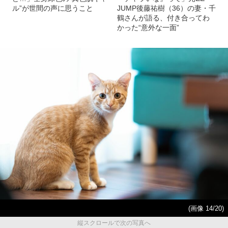
ル”が世間の声に思うこと
JUMP後藤祐樹（36）の妻・千
鶴さんが語る、付き合ってわ
かった“意外な一面”
(画像 14/20)
縦スクロールで次の写真へ