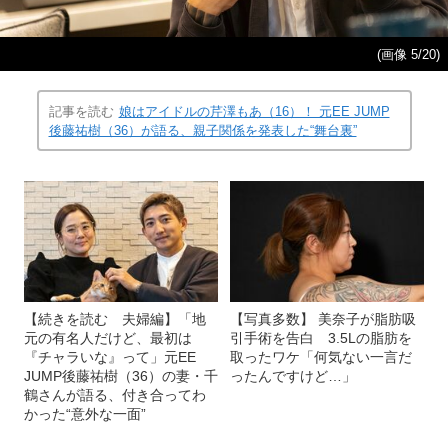
(画像 5/20)
記事を読む
娘はアイドルの芹澤もあ（16）！ 元EE JUMP
後藤祐樹（36）が語る、親子関係を発表した“舞台裏”
【続きを読む 夫婦編】「地
【写真多数】 美奈子が脂肪吸
元の有名人だけど、最初は
引手術を告白 3.5Lの脂肪を
『チャラいな』って」元EE
取ったワケ「何気ない一言だ
JUMP後藤祐樹（36）の妻・千
ったんですけど…」
鶴さんが語る、付き合ってわ
かった“意外な一面”