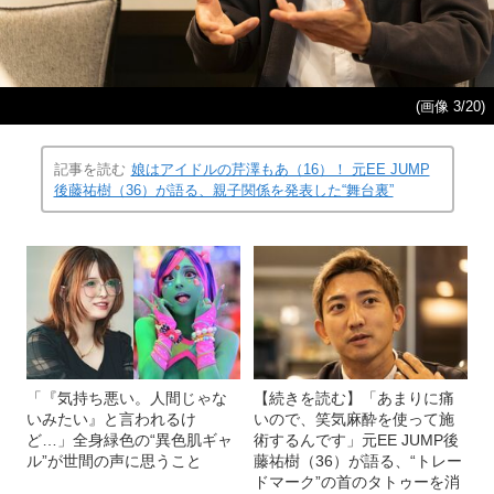
(画像 3/20)
記事を読む
娘はアイドルの芹澤もあ（16）！ 元EE JUMP
後藤祐樹（36）が語る、親子関係を発表した“舞台裏”
「『気持ち悪い。人間じゃな
【続きを読む】「あまりに痛
いみたい』と言われるけ
いので、笑気麻酔を使って施
ど…」全身緑色の“異色肌ギャ
術するんです」元EE JUMP後
ル”が世間の声に思うこと
藤祐樹（36）が語る、“トレー
ドマーク”の首のタトゥーを消