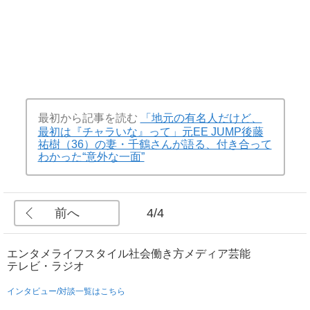
最初から記事を読む
「地元の有名人だけど、
最初は『チャラいな』って」元EE JUMP後藤
祐樹（36）の妻・千鶴さんが語る、付き合って
わかった“意外な一面”
前へ
4/4
エンタメ
ライフスタイル
社会
働き方
メディア
芸能
テレビ・ラジオ
インタビュー/対談一覧はこちら