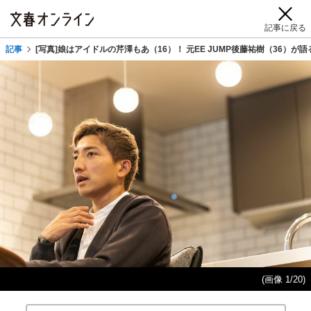
記事に戻る
記事
[写真]娘はアイドルの芹澤もあ（16）！ 元EE JUMP後藤祐樹（36）が
(画像 1/20)