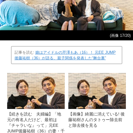
(画像 17/20)
記事を読む
娘はアイドルの芹澤もあ（16）！ 元EE JUMP
後藤祐樹（36）が語る、親子関係を発表した“舞台裏”
【続きを読む 夫婦編】「地
【画像】綺麗に消えている! 後
元の有名人だけど、最初は
藤祐樹さんのタトゥー除去前
『チャラいな』って」元EE
と除去後を見る
JUMP後藤祐樹（36）の妻・千