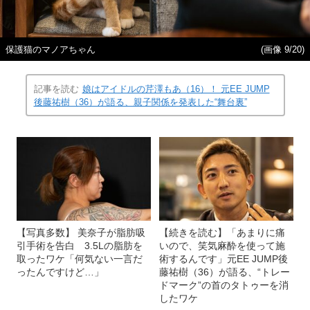
保護猫のマノアちゃん
(画像 9/20)
記事を読む
娘はアイドルの芹澤もあ（16）！ 元EE JUMP
後藤祐樹（36）が語る、親子関係を発表した“舞台裏”
【写真多数】 美奈子が脂肪吸
【続きを読む】「あまりに痛
引手術を告白 3.5Lの脂肪を
いので、笑気麻酔を使って施
取ったワケ「何気ない一言だ
術するんです」元EE JUMP後
ったんですけど…」
藤祐樹（36）が語る、“トレー
ドマーク”の首のタトゥーを消
したワケ