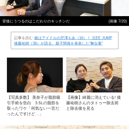
背後にうつるのはこだわりのキッチンだ
(画像 7/20)
記事を読む
娘はアイドルの芹澤もあ（16）！ 元EE JUMP
後藤祐樹（36）が語る、親子関係を発表した“舞台裏”
【写真多数】 美奈子が脂肪吸
【画像】綺麗に消えている! 後
引手術を告白 3.5Lの脂肪を
藤祐樹さんのタトゥー除去前
取ったワケ「何気ない一言だ
と除去後を見る
ったんですけど…」