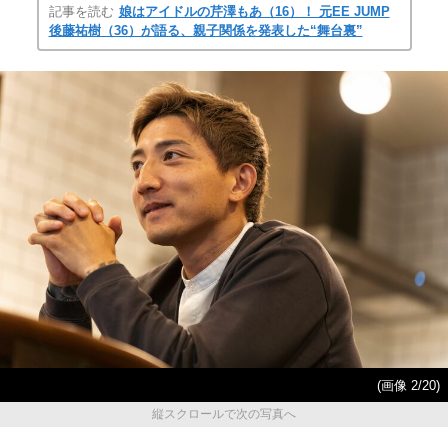
記事を読む
娘はアイドルの芹澤もあ（16）！ 元EE JUMP
後藤祐樹（36）が語る、親子関係を発表した“舞台裏”
(画像 2/20)
縦スクロールで次の写真へ