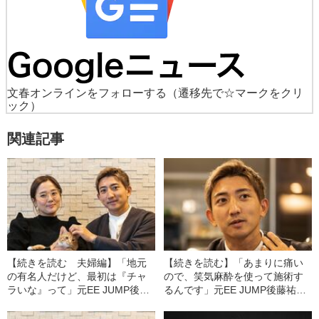
文春オンラインをフォローする
（遷移先で☆マークをクリ
ック）
関連記事
【続きを読む 夫婦編】「地元
【続きを読む】「あまりに痛い
の有名人だけど、最初は『チャ
ので、笑気麻酔を使って施術す
ラいな』って」元EE JUMP後藤
るんです」元EE JUMP後藤祐樹
祐樹（36）の妻・千鶴さんが語
（36）が語る、“トレードマー
る、付き合ってわかった“意外な
ク”の首のタトゥーを消したワケ