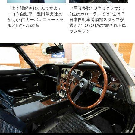
「よく誤解されるんですよ」
〈写真多数〉3位はクラウン、
トヨタ自動車・豊田章男社長
2位はカローラ…では1位は!?
が明かす“カーボンニュートラ
日本自動車博物館スタッフが
ルとEV”への本音
選んだTOYOTAの“愛され旧車
ランキング”