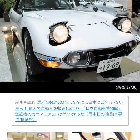
(画像 17/38)
記事を読む
展示台数約500台…なかには日本に1台しかない
車も！ 個人で自動車を収集し続けた「日本自動車博物館」
創設者のカーマニアぶりがヤバかった〈日本初の“自動車専
門”博物館〉