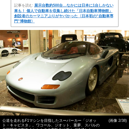
記事を読む
展示台数約500台…なかには日本に1台しかない
車も！ 個人で自動車を収集し続けた「日本自動車博物館」
創設者のカーマニアぶりがヤバかった〈日本初の“自動車専
門”博物館〉
公道を走れるF1マシンを目指したスーパーカー「ジオッ
(画像 2/38)
ト・キャピスタ」。ワコール、ジオット、童夢、スバルの