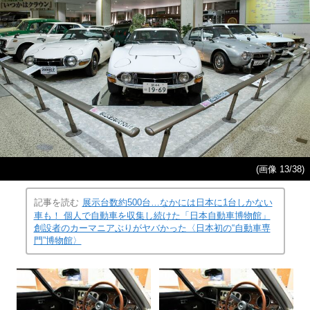
(画像 13/38)
記事を読む
展示台数約500台…なかには日本に1台しかない
車も！ 個人で自動車を収集し続けた「日本自動車博物館」
創設者のカーマニアぶりがヤバかった〈日本初の“自動車専
門”博物館〉