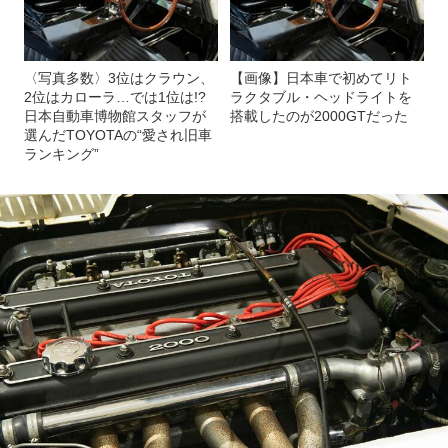
〈写真多数〉3位はクラウン、
【画像】日本車で初めてリト
2位はカローラ…では1位は!?
ラクタブル・ヘッドライトを
日本自動車博物館スタッフが
搭載したのが2000GTだった
選んだTOYOTAの“愛され旧車
ランキング”