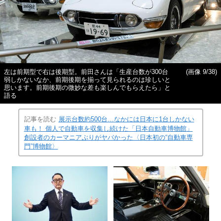
左は前期型で右は後期型。前田さんは「生産台数が300台
(画像 9/38)
弱しかないなか、前期後期を揃って見られるのは珍しいと
思います。前期後期の微妙な差も楽しんでもらえたら」と
語る
記事を読む
展示台数約500台…なかには日本に1台しかない
車も！ 個人で自動車を収集し続けた「日本自動車博物館」
創設者のカーマニアぶりがヤバかった〈日本初の“自動車専
門”博物館〉