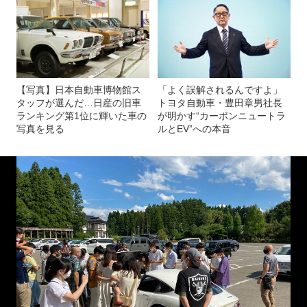
【写真】日本自動車博物館ス
「よく誤解されるんですよ」
タッフが選んだ…日産の旧車
トヨタ自動車・豊田章男社長
ランキング第1位に輝いた車の
が明かす“カーボンニュートラ
写真を見る
ルとEV”への本音