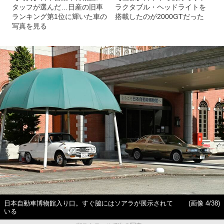
タッフが選んだ…日産の旧車
ラクタブル・ヘッドライトを
ランキング第1位に輝いた車の
搭載したのが2000GTだった
写真を見る
日本自動車博物館入り口。すぐ脇にはソアラが展示されて
(画像 4/38)
いる