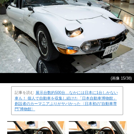
(画像 15/38)
記事を読む
展示台数約500台…なかには日本に1台しかない
車も！ 個人で自動車を収集し続けた「日本自動車博物館」
創設者のカーマニアぶりがヤバかった〈日本初の“自動車専
門”博物館〉