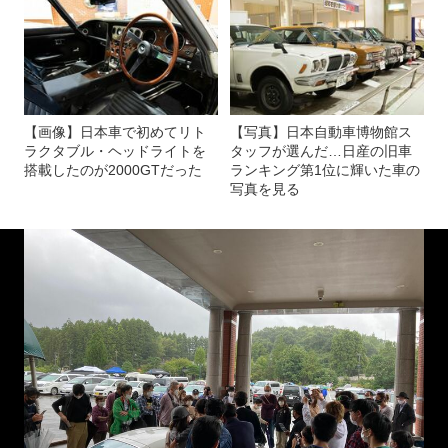
【画像】日本車で初めてリト
【写真】日本自動車博物館ス
ラクタブル・ヘッドライトを
タッフが選んだ…日産の旧車
搭載したのが2000GTだった
ランキング第1位に輝いた車の
写真を見る