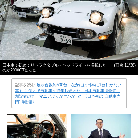
日本車で初めてリトラクタブル・ヘッドライトを搭載した
(画像 11/38)
のが2000GTだった
記事を読む
展示台数約500台…なかには日本に1台しかない
車も！ 個人で自動車を収集し続けた「日本自動車博物館」
創設者のカーマニアぶりがヤバかった〈日本初の“自動車専
門”博物館〉