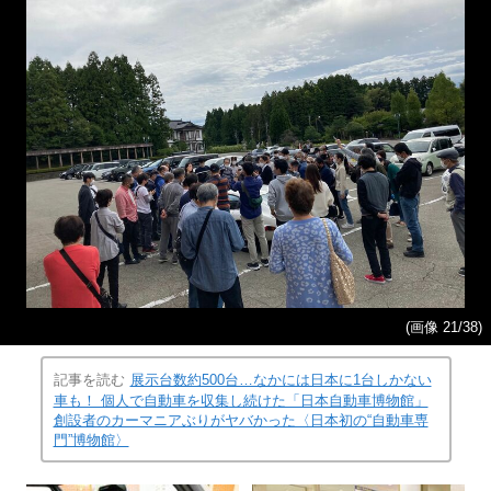
(画像 21/38)
記事を読む
展示台数約500台…なかには日本に1台しかない
車も！ 個人で自動車を収集し続けた「日本自動車博物館」
創設者のカーマニアぶりがヤバかった〈日本初の“自動車専
門”博物館〉