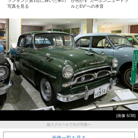
ランキング第1位に輝いた車の
が明かす“カーボンニュートラ
写真を見る
ルとEV”への本音
(画像 6/38)
縦スクロールで次の写真へ
画像一覧を見る