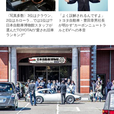
〈写真多数〉3位はクラウン、
「よく誤解されるんですよ」
2位はカローラ…では1位は!?
トヨタ自動車・豊田章男社長
日本自動車博物館スタッフが
が明かす“カーボンニュートラ
選んだTOYOTAの“愛され旧車
ルとEV”への本音
ランキング”