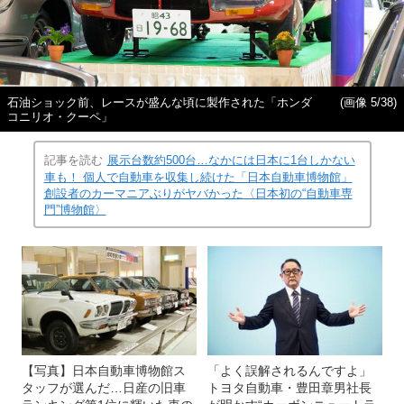
石油ショック前、レースが盛んな頃に製作された「ホンダ
(画像 5/38)
コニリオ・クーペ」
記事を読む
展示台数約500台…なかには日本に1台しかない
車も！ 個人で自動車を収集し続けた「日本自動車博物館」
創設者のカーマニアぶりがヤバかった〈日本初の“自動車専
門”博物館〉
【写真】日本自動車博物館ス
「よく誤解されるんですよ」
タッフが選んだ…日産の旧車
トヨタ自動車・豊田章男社長