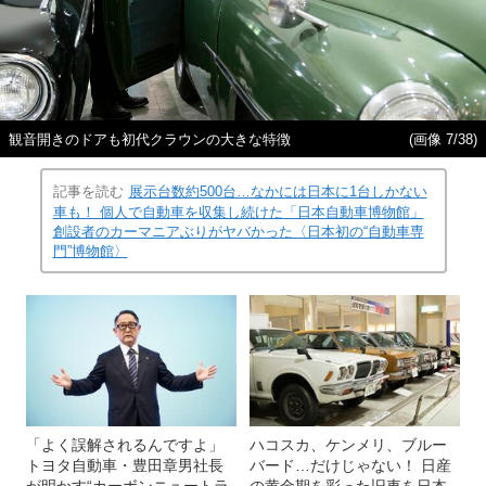
観音開きのドアも初代クラウンの大きな特徴
(画像 7/38)
記事を読む
展示台数約500台…なかには日本に1台しかない
車も！ 個人で自動車を収集し続けた「日本自動車博物館」
創設者のカーマニアぶりがヤバかった〈日本初の“自動車専
門”博物館〉
「よく誤解されるんですよ」
ハコスカ、ケンメリ、ブルー
トヨタ自動車・豊田章男社長
バード…だけじゃない！ 日産
が明かす“カーボンニュートラ
の黄金期を彩った旧車を日本