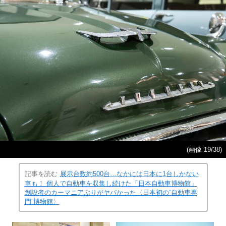
(画像 19/38)
記事を読む
展示台数約500台…なかには日本に1台しかない
車も！ 個人で自動車を収集し続けた「日本自動車博物館」
創設者のカーマニアぶりがヤバかった〈日本初の“自動車専
門”博物館〉