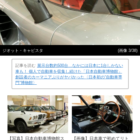
ジオット・キャピスタ
(画像 3/38)
記事を読む
展示台数約500台…なかには日本に1台しかない
車も！ 個人で自動車を収集し続けた「日本自動車博物館」
創設者のカーマニアぶりがヤバかった〈日本初の“自動車専
門”博物館〉
【写真】日本自動車博物館ス
【画像】日本車で初めてリト