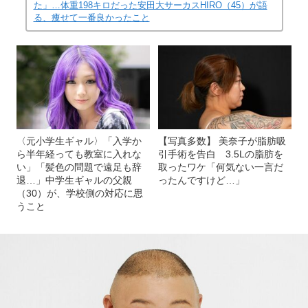
た」…体重198キロだった安田大サーカスHIRO（45）が語
る、痩せて一番良かったこと
〈元小学生ギャル〉「入学か
【写真多数】 美奈子が脂肪吸
ら半年経っても教室に入れな
引手術を告白 3.5Lの脂肪を
い」「髪色の問題で遠足も辞
取ったワケ「何気ない一言だ
退…」中学生ギャルの父親
ったんですけど…」
（30）が、学校側の対応に思
うこと