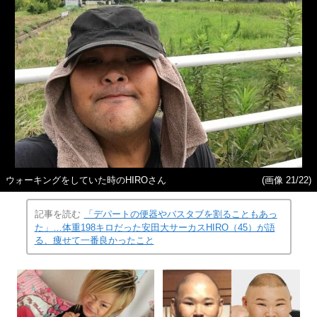
ウォーキングをしていた時のHIROさん
(画像 21/22)
記事を読む
「デパートの便器やバスタブを割ることもあっ
た」…体重198キロだった安田大サーカスHIRO（45）が語
る、痩せて一番良かったこと