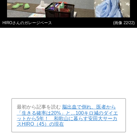
HIROさんのガレージベース
(画像 22/22)
最初から記事を読む
脳出血で倒れ、医者から
「生きる確率は20%」と…100キロ減のダイエ
ットから5年！ 和歌山に暮らす安田大サーカ