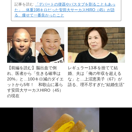
記事を読む
「デパートの便器やバスタブを割ることもあっ
た」…体重198キロだった安田大サーカスHIRO（45）が語
る、痩せて一番良かったこと
【前編を読む】脳出血で倒
レギュラー13本を捨てて結
れ、医者から「生きる確率は
婚、夫は「俺の年収を超える
20%」と…100キロ減のダイエ
な」と…上沼恵美子（67）が
ットから5年！ 和歌山に暮ら
語る、理不尽すぎた“結婚生活”
す安田大サーカスHIRO（45）
の現在