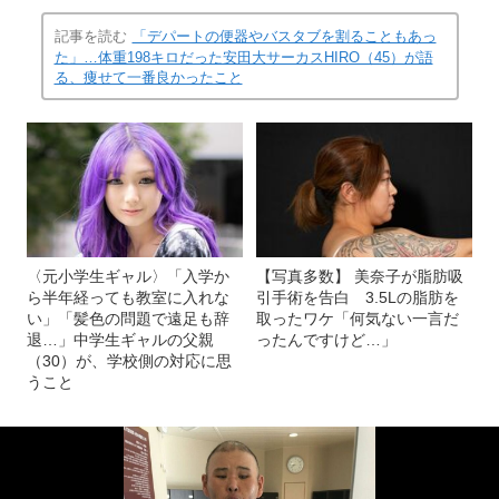
記事を読む
「デパートの便器やバスタブを割ることもあっ
た」…体重198キロだった安田大サーカスHIRO（45）が語
る、痩せて一番良かったこと
〈元小学生ギャル〉「入学か
【写真多数】 美奈子が脂肪吸
ら半年経っても教室に入れな
引手術を告白 3.5Lの脂肪を
い」「髪色の問題で遠足も辞
取ったワケ「何気ない一言だ
退…」中学生ギャルの父親
ったんですけど…」
（30）が、学校側の対応に思
うこと