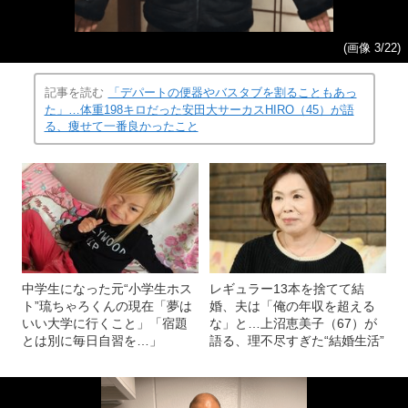
(画像 3/22)
記事を読む
「デパートの便器やバスタブを割ることもあっ
た」…体重198キロだった安田大サーカスHIRO（45）が語
る、痩せて一番良かったこと
中学生になった元“小学生ホス
レギュラー13本を捨てて結
ト”琉ちゃろくんの現在「夢は
婚、夫は「俺の年収を超える
いい大学に行くこと」「宿題
な」と…上沼恵美子（67）が
とは別に毎日自習を…」
語る、理不尽すぎた“結婚生活”