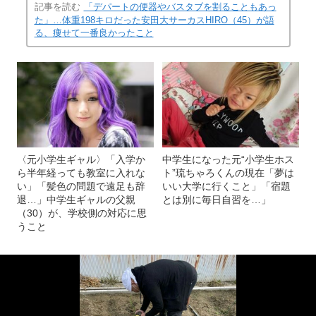
記事を読む
「デパートの便器やバスタブを割ることもあっ
た」…体重198キロだった安田大サーカスHIRO（45）が語
る、痩せて一番良かったこと
〈元小学生ギャル〉「入学か
中学生になった元“小学生ホス
ら半年経っても教室に入れな
ト”琉ちゃろくんの現在「夢は
い」「髪色の問題で遠足も辞
いい大学に行くこと」「宿題
退…」中学生ギャルの父親
とは別に毎日自習を…」
（30）が、学校側の対応に思
うこと