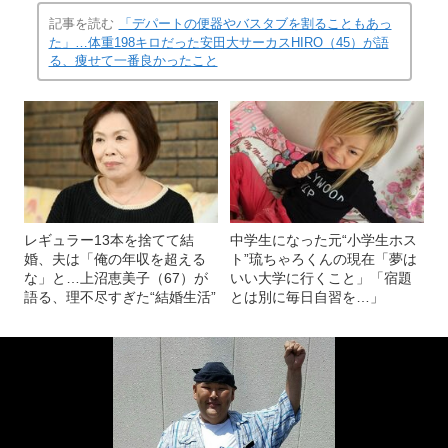
記事を読む
「デパートの便器やバスタブを割ることもあっ
た」…体重198キロだった安田大サーカスHIRO（45）が語
る、痩せて一番良かったこと
レギュラー13本を捨てて結
中学生になった元“小学生ホス
婚、夫は「俺の年収を超える
ト”琉ちゃろくんの現在「夢は
な」と…上沼恵美子（67）が
いい大学に行くこと」「宿題
語る、理不尽すぎた“結婚生活”
とは別に毎日自習を…」