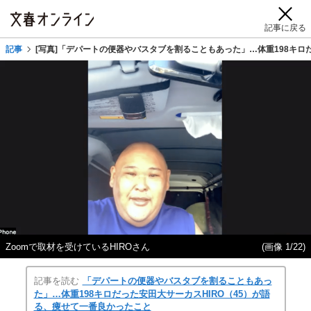
記事に戻る
記事
[写真]「デパートの便器やバスタブを割ることもあった」…体重198キロ
Zoomで取材を受けているHIROさん
(画像 1/22)
記事を読む
「デパートの便器やバスタブを割ることもあっ
た」…体重198キロだった安田大サーカスHIRO（45）が語
る、痩せて一番良かったこと