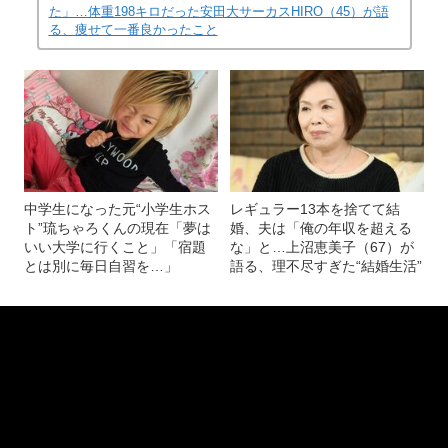
た」…体重198キロだった安田大サーカスHIRO（45）が語
る、痩せて一番良かったこと
中学生になった元“小学生ホス
レギュラー13本を捨てて結
ト”琉ちゃろくんの現在「夢は
婚、夫は「俺の年収を超える
いい大学に行くこと」「宿題
な」と…上沼恵美子（67）が
とは別に毎日自習を…」
語る、理不尽すぎた“結婚生活”