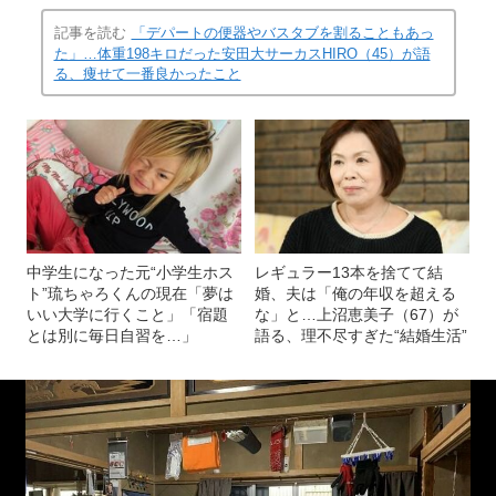
記事を読む
「デパートの便器やバスタブを割ることもあっ
た」…体重198キロだった安田大サーカスHIRO（45）が語
る、痩せて一番良かったこと
中学生になった元“小学生ホス
レギュラー13本を捨てて結
ト”琉ちゃろくんの現在「夢は
婚、夫は「俺の年収を超える
いい大学に行くこと」「宿題
な」と…上沼恵美子（67）が
とは別に毎日自習を…」
語る、理不尽すぎた“結婚生活”