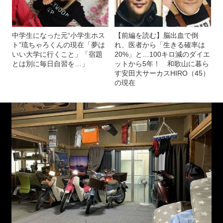
中学生になった元“小学生ホス
【前編を読む】脳出血で倒
ト”琉ちゃろくんの現在「夢は
れ、医者から「生きる確率は
いい大学に行くこと」「宿題
20%」と…100キロ減のダイエ
とは別に毎日自習を…」
ットから5年！ 和歌山に暮ら
す安田大サーカスHIRO（45）
の現在