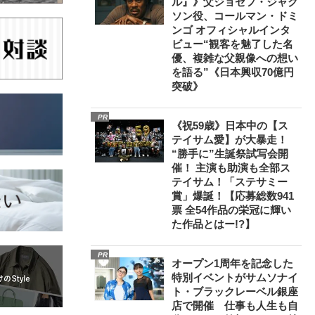
ル』》父ジョセフ・ジャク
ソン役、コールマン・ドミ
ンゴ オフィシャルインタ
ビュー“観客を魅了した名
優、複雑な父親像への想い
を語る”《日本興収70億円
突破》
PR
《祝59歳》日本中の【ス
テイサム愛】が大暴走！
“勝手に”生誕祭試写会開
催！ 主演も助演も全部ス
テイサム！「ステサミー
賞」爆誕！【応募総数941
票 全54作品の栄冠に輝い
た作品とはー!?】
PR
オープン1周年を記念した
特別イベントがサムソナイ
ト・ブラックレーベル銀座
店で開催 仕事も人生も自