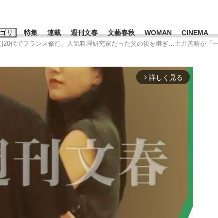
ゴリ
特集
連載
週刊文春
文藝春秋
WOMAN
CINEMA
真]20代でフランス修行、人気料理研究家だった父の後を継ぎ…土井善晴が「
キーワード入力
ス
エンタメ
ライフ
ビジネス
詳しく見る
arrow_forward_ios
ーワードタグ一覧
山凌輝
#高市早苗
#後藤真希
#森岡毅
#城彰二
#内田有紀
観る将棋、読
#亀和田武
て明かした日本代表監督に...
「最悪の空気のまま解散」W