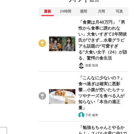
最新
24時間
週間
月間
写真
「食費は月40万円」「男
性から食事に誘われな
い」大食いすぎて2年間彼
氏ができず…水着グラビ
アも話題の“可愛すぎ
る”大食い女子（24）が語
20代でフランス修行、人気料理研究家だった父の後を継
る、驚愕の食生活
徳重 龍徳
『一汁一菜でよいと至るまで』（土井善晴 著）――ベス
「こんなに少ないの？」
関連記事
食べ過ぎは確実に悪影
響…小腹が空いたらナッ
ツやチーズを食べる人が
「市販のラーメンにサラダチキン」高齢者のための、栄養
知らない「本当の適正
「簡単・時短・節約」は当たり前、メニューを考える手
量」
使い方とは
かぼちゃの煮物は「紹介する必要ある？」平
下村 健寿
かってたどり着いた“地味ごはん”
「勉強もちゃんとやるか
ら！」スパルタ母に中1で