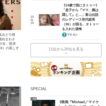
《14歳で指にタトゥー》
「息子から『ママ、腕は
隠して』と…」富山伝説
10
のレディース初代総長
位
10
（36）が語る、タトゥー
を入れた後悔
血みどろ情
平田 裕介
舐めまわさ
美少女」怪演
69）の美しす
11位から20位を見る
SPECIAL
PR
《映画『Michael／マイケ