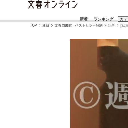
新着
ランキング
カテ
TOP
連載
文春図書館 ベストセラー解剖
記事
[写
スクープ
ニュー
おすすめのキ
#藤田晋
#三
#玉木雄一郎
「90%は失敗する。でも…」本田圭佑が初め
終戦から81年