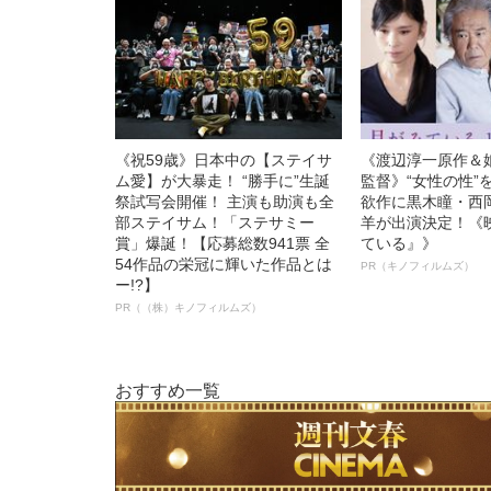
《祝59歳》日本中の【ステイサ
《渡辺淳一原作＆
ム愛】が大暴走！ “勝手に”生誕
監督》“女性の性”
祭試写会開催！ 主演も助演も全
欲作に黒木瞳・西
部ステイサム！「ステサミー
羊が出演決定！《
賞」爆誕！【応募総数941票 全
ている』》
54作品の栄冠に輝いた作品とは
PR（キノフィルムズ）
ー!?】
PR（（株）キノフィルムズ）
おすすめ一覧