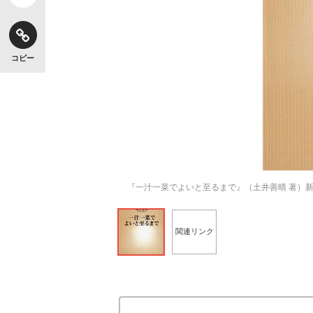
コピー
『一汁一菜でよいと至るまで』（土井善晴 著）
関連リンク