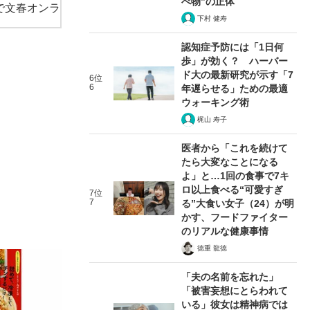
べ物”の正体
で文春オンラ
下村 健寿
認知症予防には「1日何
歩」が効く？ ハーバー
ド大の最新研究が示す「7
6位
6
年遅らせる」ための最適
ウォーキング術
梶山 寿子
医者から「これを続けて
たら大変なことになる
よ」と…1回の食事で7キ
ロ以上食べる“可愛すぎ
7位
7
る”大食い女子（24）が明
かす、フードファイター
のリアルな健康事情
徳重 龍徳
「夫の名前を忘れた」
「被害妄想にとらわれて
いる」彼女は精神病では