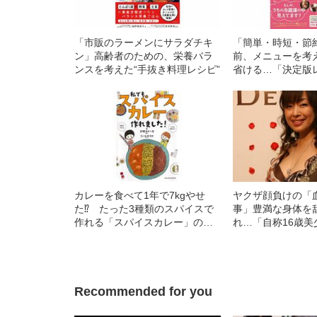
「市販のラーメンにサラダチキ
「簡単・時短・節
ン」高齢者のための、栄養バラ
前、メニューを考
ンスを考えた“手抜き料理レシピ”
省ける…「決定版
ト」の使い方とは
カレーを食べて1年で7kgやせ
ヤクザ顔負けの「
た⁉︎ たった3種類のスパイスで
事」豊満な身体を
作れる「スパイスカレー」のす
れ…「自称16歳美
すめ
中、かたせ梨乃（
ぎる“熟れ方”
Recommended for you