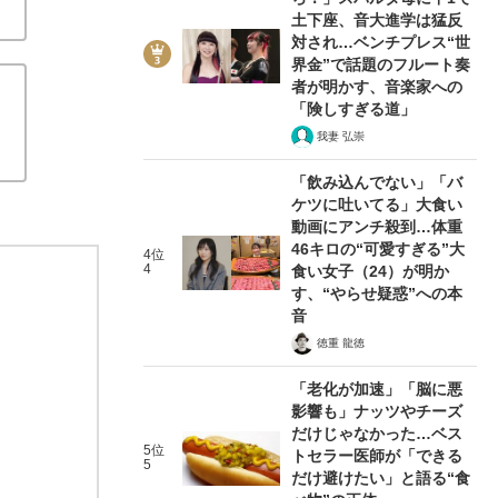
土下座、音大進学は猛反
対され…ベンチプレス“世
界金”で話題のフルート奏
者が明かす、音楽家への
「険しすぎる道」
我妻 弘崇
「飲み込んでない」「バ
ケツに吐いてる」大食い
動画にアンチ殺到…体重
46キロの“可愛すぎる”大
4位
4
食い女子（24）が明か
す、“やらせ疑惑”への本
音
徳重 龍徳
「老化が加速」「脳に悪
影響も」ナッツやチーズ
だけじゃなかった…ベス
5位
トセラー医師が「できる
5
だけ避けたい」と語る“食