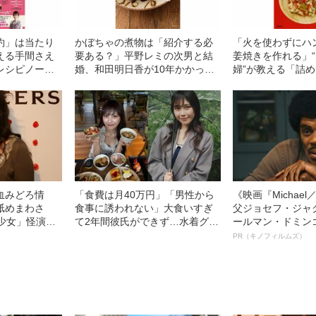
約」は当たり
かぼちゃの煮物は「紹介する必
「火を使わずにハ
える手間さえ
要ある？」平野レミの次男と結
姜焼きを作れる」
レシピノー
婚、和田明日香が10年かかって
婦”が教える「詰
たどり着いた“地味ごはん”
て、チンするだけ
ん
血みどろ情
「食費は月40万円」「男性から
《映画『Michae
舐めまわさ
食事に誘われない」大食いすぎ
父ジョセフ・ジャ
少女」怪演
て2年間彼氏ができず…水着グラ
ールマン・ドミン
69）の美しす
ビアも話題の“可愛すぎる”大食い
ルインタビュー“
PR（キノフィルムズ）
女子（24）が語る、驚愕の食生
名優、複雑な父親
活
語る”《日本興収7