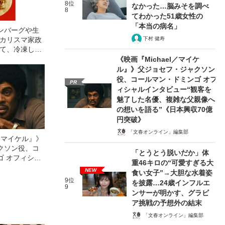
8位
なかった…脳みそを調べ
8
てわかった51歳女性の
「本当の病名」
ンバーグや生
“カリスマ家政
下村 健寿
めて、冷凍し
」の簡単ごは
《映画『Michael／マイケ
ル』》父ジョセフ・ジャクソン
役、コールマン・ドミンゴ オフ
PR
ィシャルインタビュー“観客を
魅了した名優、複雑な父親像へ
の想いを語る”《日本興収70億
円突破》
「文春オンライン」編集部
l／マイケル』》
クソン役、コ
「とうとう脱いだか」体
ゴ オフィシャ
重46キロの“可愛すぎる大
観客を魅了した
NEW
食い女子”→大胆な水着姿
像への想いを
9位
を披露…24歳インフルエ
0億円突破》
9
ンサーが明かす、グラビ
ア挑戦の予想外の結末
「文春オンライン」編集部