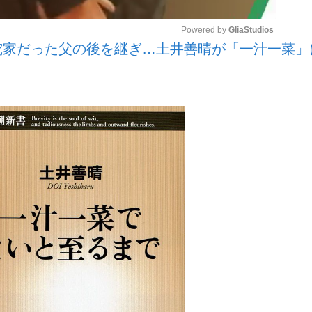
Powered by 
GliaStudios
究家だった父の後を継ぎ…土井善晴が「一汁一菜」
いまさら聞け
Mute
手が証言した“NPB聞...
「クマが悪者扱いされているの
もっと見る
カー日本代表・森保一監督...