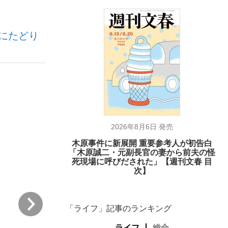
にたどり
ない資産運用のすべて
が悲しい」『北の国から』倉本聰氏（91...
2026年8月6日 発売
木原事件に新展開 重要参考人が初告白
「木原誠二・元副長官の妻から前夫の怪
死現場に呼びだされた」【週刊文春 目
次】
次
「ライフ」記事のランキング
ライフ
総合