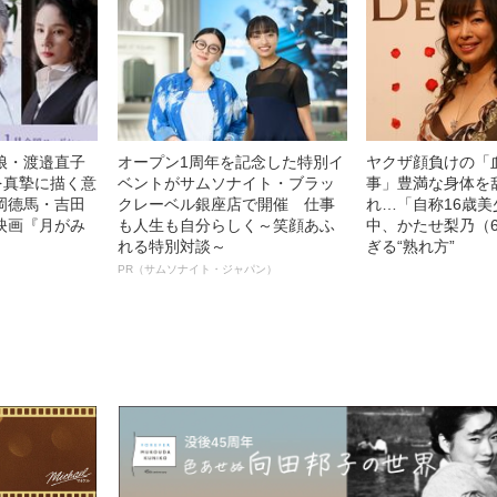
娘・渡邉直子
オープン1周年を記念した特別イ
ヤクザ顔負けの「
を真摯に描く意
ベントがサムソナイト・ブラッ
事」豊満な身体を
岡德馬・吉田
クレーベル銀座店で開催 仕事
れ…「自称16歳
映画『月がみ
も人生も自分らしく～笑顔あふ
中、かたせ梨乃（
れる特別対談～
ぎる“熟れ方”
PR（サムソナイト・ジャパン）