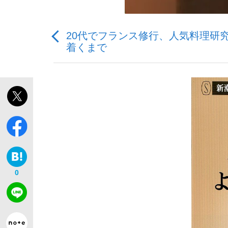
20代でフランス修行、人気料理研
着くまで
「敗因分析は一切聞かれなかった」侍ジャパン選
キングの誕生を、目撃せよ。
the Style
0
「目標達成できなかったからと言って…」サッ