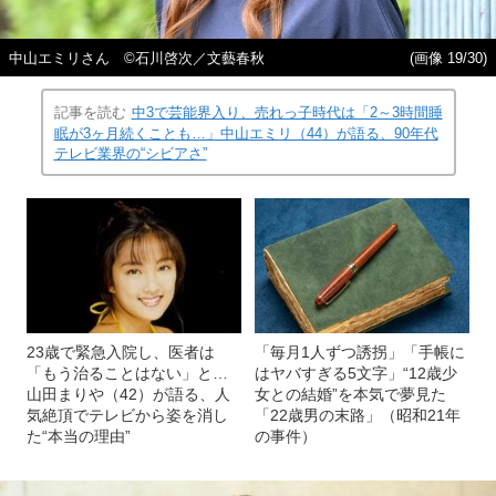
中山エミリさん ©石川啓次／文藝春秋
(画像 19/30)
記事を読む
中3で芸能界入り、売れっ子時代は「2～3時間睡
眠が3ヶ月続くことも…」中山エミリ（44）が語る、90年代
テレビ業界の“シビアさ”
23歳で緊急入院し、医者は
「毎月1人ずつ誘拐」「手帳に
「もう治ることはない」と…
はヤバすぎる5文字」“12歳少
山田まりや（42）が語る、人
女との結婚”を本気で夢見た
気絶頂でテレビから姿を消し
「22歳男の末路」（昭和21年
た“本当の理由”
の事件）