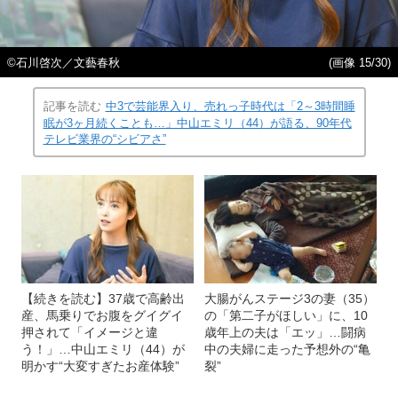
©石川啓次／文藝春秋
(画像 15/30)
記事を読む
中3で芸能界入り、売れっ子時代は「2～3時間睡
眠が3ヶ月続くことも…」中山エミリ（44）が語る、90年代
テレビ業界の“シビアさ”
【続きを読む】37歳で高齢出
大腸がんステージ3の妻（35）
産、馬乗りでお腹をグイグイ
の「第二子がほしい」に、10
押されて「イメージと違
歳年上の夫は「エッ」…闘病
う！」…中山エミリ（44）が
中の夫婦に走った予想外の“亀
明かす“大変すぎたお産体験”
裂”