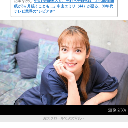
記事を読む
中3で芸能界入り、売れっ子時代は「2～3時間睡
眠が3ヶ月続くことも…」中山エミリ（44）が語る、90年代
テレビ業界の“シビアさ”
(画像 2/30)
縦スクロールで次の写真へ