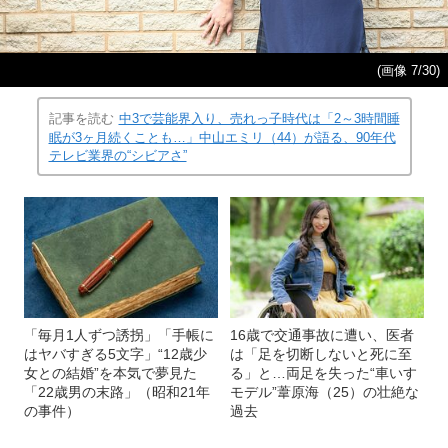
(画像 7/30)
記事を読む
中3で芸能界入り、売れっ子時代は「2～3時間睡
眠が3ヶ月続くことも…」中山エミリ（44）が語る、90年代
テレビ業界の“シビアさ”
「毎月1人ずつ誘拐」「手帳に
16歳で交通事故に遭い、医者
はヤバすぎる5文字」“12歳少
は「足を切断しないと死に至
女との結婚”を本気で夢見た
る」と…両足を失った“車いす
「22歳男の末路」（昭和21年
モデル”葦原海（25）の壮絶な
の事件）
過去