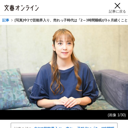
記事に戻る
記事
[写真]中3で芸能界入り、売れっ子時代は「2～3時間睡眠が3ヶ月続くこと
(画像 1/30)