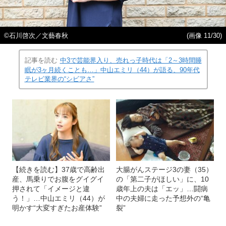
©石川啓次／文藝春秋
(画像 11/30)
記事を読む
中3で芸能界入り、売れっ子時代は「2～3時間睡
眠が3ヶ月続くことも…」中山エミリ（44）が語る、90年代
テレビ業界の“シビアさ”
【続きを読む】37歳で高齢出
大腸がんステージ3の妻（35）
産、馬乗りでお腹をグイグイ
の「第二子がほしい」に、10
押されて「イメージと違
歳年上の夫は「エッ」…闘病
う！」…中山エミリ（44）が
中の夫婦に走った予想外の“亀
明かす“大変すぎたお産体験”
裂”