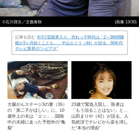
©石川啓次／文藝春秋
(画像 13/30)
記事を読む
中3で芸能界入り、売れっ子時代は「2～3時間睡
眠が3ヶ月続くことも…」中山エミリ（44）が語る、90年代
テレビ業界の“シビアさ”
大腸がんステージ3の妻（35）
23歳で緊急入院し、医者は
の「第二子がほしい」に、10
「もう治ることはない」と…
歳年上の夫は「エッ」…闘病
山田まりや（42）が語る、人
中の夫婦に走った予想外の“亀
気絶頂でテレビから姿を消し
裂”
た“本当の理由”