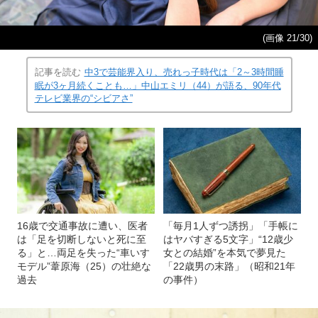
(画像 21/30)
記事を読む
中3で芸能界入り、売れっ子時代は「2～3時間睡
眠が3ヶ月続くことも…」中山エミリ（44）が語る、90年代
テレビ業界の“シビアさ”
16歳で交通事故に遭い、医者
「毎月1人ずつ誘拐」「手帳に
は「足を切断しないと死に至
はヤバすぎる5文字」“12歳少
る」と…両足を失った“車いす
女との結婚”を本気で夢見た
モデル”葦原海（25）の壮絶な
「22歳男の末路」（昭和21年
過去
の事件）