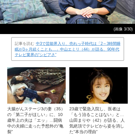
(画像 3/30)
記事を読む
中3で芸能界入り、売れっ子時代は「2～3時間睡
眠が3ヶ月続くことも…」中山エミリ（44）が語る、90年代
テレビ業界の“シビアさ”
大腸がんステージ3の妻（35）
23歳で緊急入院し、医者は
の「第二子がほしい」に、10
「もう治ることはない」と…
歳年上の夫は「エッ」…闘病
山田まりや（42）が語る、人
中の夫婦に走った予想外の“亀
気絶頂でテレビから姿を消し
裂”
た“本当の理由”