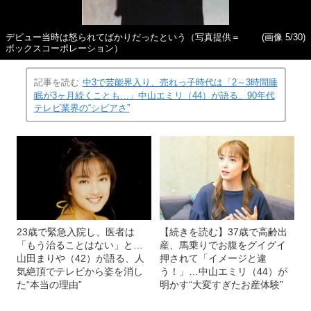
デビュー当時は怒られてばかりだったという（写真提供＝
(画像 5/30)
ボックスコーポレーション）
記事を読む
中3で芸能界入り、売れっ子時代は「2～3時間睡
眠が3ヶ月続くことも…」中山エミリ（44）が語る、90年代
テレビ業界の“シビアさ”
23歳で緊急入院し、医者は
【続きを読む】37歳で高齢出
「もう治ることはない」と…
産、馬乗りでお腹をグイグイ
山田まりや（42）が語る、人
押されて「イメージと違
気絶頂でテレビから姿を消し
う！」…中山エミリ（44）が
た“本当の理由”
明かす“大変すぎたお産体験”