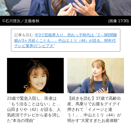
©石川啓次／文藝春秋
(画像 17/30)
記事を読む
中3で芸能界入り、売れっ子時代は「2～3時間睡
眠が3ヶ月続くことも…」中山エミリ（44）が語る、90年代
テレビ業界の“シビアさ”
23歳で緊急入院し、医者は
【続きを読む】37歳で高齢出
「もう治ることはない」と…
産、馬乗りでお腹をグイグイ
山田まりや（42）が語る、人
押されて「イメージと違
気絶頂でテレビから姿を消し
う！」…中山エミリ（44）が
た“本当の理由”
明かす“大変すぎたお産体験”