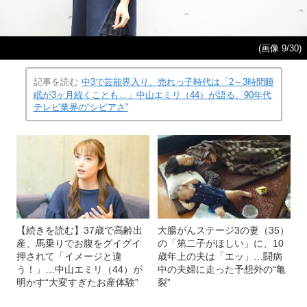
(画像 9/30)
記事を読む
中3で芸能界入り、売れっ子時代は「2～3時間睡
眠が3ヶ月続くことも…」中山エミリ（44）が語る、90年代
テレビ業界の“シビアさ”
【続きを読む】37歳で高齢出
大腸がんステージ3の妻（35）
産、馬乗りでお腹をグイグイ
の「第二子がほしい」に、10
押されて「イメージと違
歳年上の夫は「エッ」…闘病
う！」…中山エミリ（44）が
中の夫婦に走った予想外の“亀
明かす“大変すぎたお産体験”
裂”