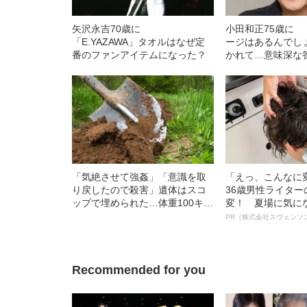
矢沢永吉70歳に
小田和正75歳に
「E.YAZAWA」タオルはなぜ定
ージはあるんでし
番のファンアイテムになった？
かれて…意味深な
れた“真意”
「気絶させて強姦」「意識を取
「えっ、こんなに
り戻したので殺害」遺体はスコ
36歳男性ライタ
ップで埋められた…体重100キロ
変！ 夏場に気に
の巨漢男（25）に襲われた「女
オイ”や“ベタつき
PR（株式会社スヴェンソ
子高生の悲劇」（昭和42年の事
る、“ウィッグの
件）
ト”が生み出した
Recommended for you