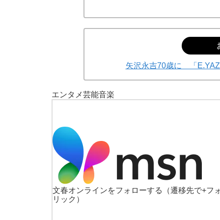
矢沢永吉70歳に 「E.Y
エンタメ
芸能
音楽
文春オンラインをフォローする
（遷移先で+フ
リック）