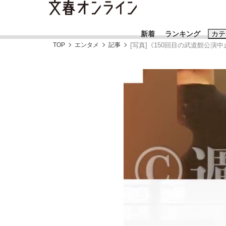
新着
ランキング
カテ
TOP
エンタメ
記事
[写真]《150回目の武道館公
スクープ
ニュー
おすすめのキ
#藤田晋
#三
#玉木雄一郎
「90%は失敗する。でも…」本田圭佑が初め
終戦から81年