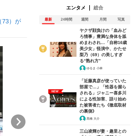
エンタメ
総合
最新
24時間
週間
月間
写真
73）が
ない資産運用のすべて
ヤクザ顔負けの「血みど
ろ情事」豊満な身体を舐
めまわされ…「自称16歳
美少女」怪演中、かたせ
が悲しい」『北の国から』倉本聰氏（91...
梨乃（69）の美しすぎ
る“熟れ方”
ゆるま 小林
「近藤真彦が使っていた
部屋で…」「性器を握ら
NEW
される」ジャニー喜多川
による性加害、語り始め
た被害者たち《徹底取材
の裏側》
次
髙橋 大介
三山凌輝が妻・趣里との