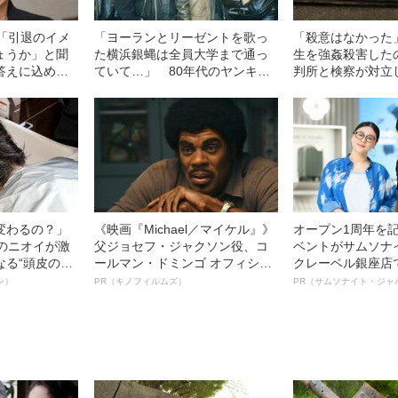
 「引退のイメ
「ヨーランとリーゼントを歌っ
「殺意はなかった
ょうか」と聞
た横浜銀蝿は全員大学まで通っ
生を強姦殺害した
答えに込めら
ていて…」 80年代のヤンキー
判所と検察が対立
が“ヤンキーではなかった”横浜銀
判決」（昭和42年
蝿に憧れた理由
変わるの？」
《映画『Michael／マイケル』》
オープン1周年を
ーのニオイが激
父ジョセフ・ジャクソン役、コ
ベントがサムソナ
なる“頭皮のニ
ールマン・ドミンゴ オフィシャ
クレーベル銀座店
”を解消す
ルインタビュー“観客を魅了した
も人生も自分らし
ン）
PR（キノフィルムズ）
PR（サムソナイト・ジャ
スペシャリス
名優、複雑な父親像への想いを
れる特別対談～
徹底ケアとは
語る”《日本興収70億円突破》