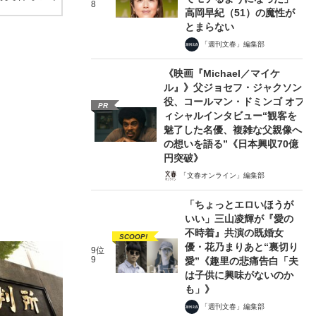
8
高岡早紀（51）の魔性が
とまらない
「週刊文春」編集部
《映画『Michael／マイケ
ル』》父ジョセフ・ジャクソン
役、コールマン・ドミンゴ オフ
PR
ィシャルインタビュー“観客を
魅了した名優、複雑な父親像へ
の想いを語る”《日本興収70億
円突破》
「文春オンライン」編集部
「ちょっとエロいほうが
いい」三山凌輝が『愛の
不時着』共演の既婚女
SCOOP!
優・花乃まりあと“裏切り
9位
9
愛”《趣里の悲痛告白「夫
は子供に興味がないのか
も」》
「週刊文春」編集部