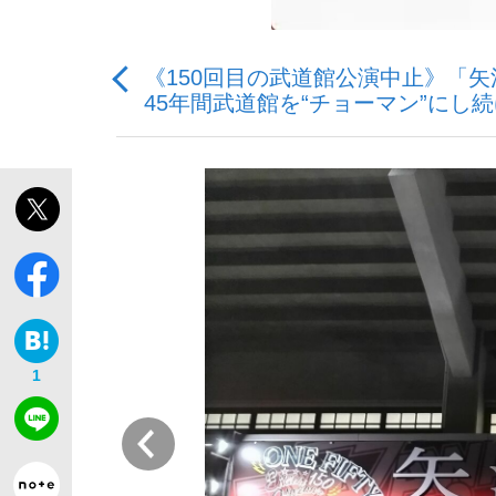
《150回目の武道館公演中止》「
45年間武道館を“チョーマン”にし
「敗因分析は一切聞かれなかった」侍ジャパン選
キングの誕生を、目撃せよ。
the Style
1
前
「目標達成できなかったからと言って…」サッ