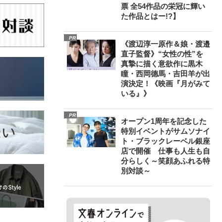
票 全54作品の栄冠に輝い
た作品とはー!?】
PR
《渡辺淳一原作＆娘・渡邉
直子監督》“女性の性”を
真摯に描く意欲作に黒木
瞳・西岡德馬・吉田羊が出
演決定！《映画『月がみて
いる』》
PR
オープン1周年を記念した
特別イベントがサムソナイ
ト・ブラックレーベル銀座
店で開催 仕事も人生も自
分らしく～笑顔あふれる特
別対談～