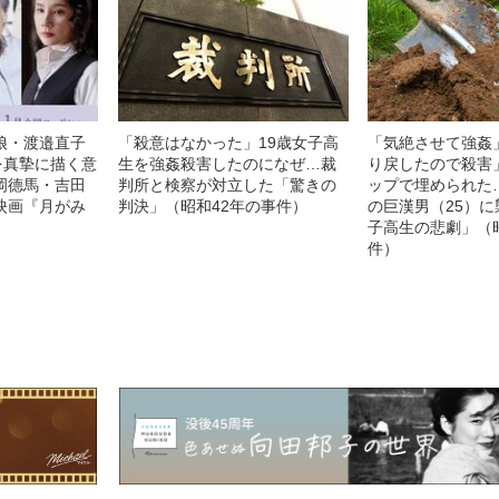
娘・渡邉直子
「殺意はなかった」19歳女子高
「気絶させて強姦
を真摯に描く意
生を強姦殺害したのになぜ…裁
り戻したので殺害
岡德馬・吉田
判所と検察が対立した「驚きの
ップで埋められた…
映画『月がみ
判決」（昭和42年の事件）
の巨漢男（25）
子高生の悲劇」（
件）