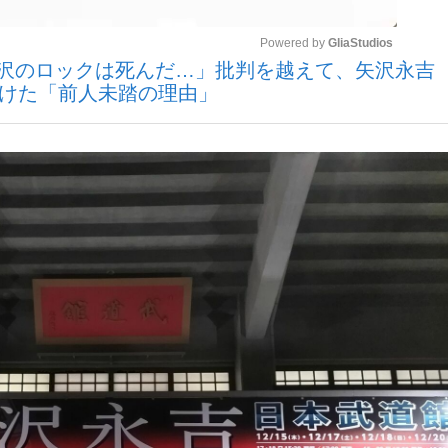
Powered by 
GliaStudios
矢沢のロックは死んだ…」批判を越えて、矢沢永吉（
いまさら聞け
続けた「前人未踏の理由」
Mute
手が証言した“NPB聞...
「クマが悪者扱いされているの
もっと見る
カー日本代表・森保一監督...