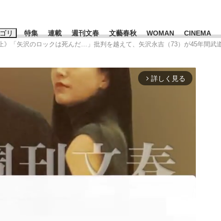
ゴリ
特集
連載
週刊文春
文藝春秋
WOMAN
CINEMA
演中止》「矢沢のロックは死んだ…」批判を越えて、矢沢永吉（73）が45年間武
キーワード入力
ス
エンタメ
ライフ
ビジネス
詳しく見る
arrow_forward_ios
ーワードタグ一覧
山凌輝
#高市早苗
#後藤真希
#森岡毅
#城彰二
#内田有紀
観る将棋、読
#亀和田武
て明かした日本代表監督に...
「最悪の空気のまま解散」W