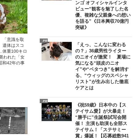
ンゴ オフィシャルインタ
ビュー“観客を魅了した名
優、複雑な父親像への想い
を語る”《日本興収70億円
突破》
」「意識を取
PR
「えっ、こんなに変わる
」遺体はスコ
の？」36歳男性ライター
体重100キロ
のニオイが激変！ 夏場に
に襲われた「女
昭和42年の事
気になる“頭皮のニオ
イ”や“ベタつき”を解消す
る、“ウィッグのスペシャ
リスト”が生み出した徹底
ケアとは
PR
《祝59歳》日本中の【ス
テイサム愛】が大暴走！
“勝手に”生誕祭試写会開
催！ 主演も助演も全部ス
テイサム！「ステサミー
賞」爆誕！【応募総数941