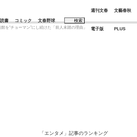
週刊文春
文藝春秋
読書
コミック
文春野球
検索
道館を“チョーマン”にし続けた「前人未踏の理由」
電子版
PLUS
インタビュー
読書
#松田聖子
む将棋
BC日本代表“敗戦”の真実 選手が明かす...
「エンタメ」記事のランキング