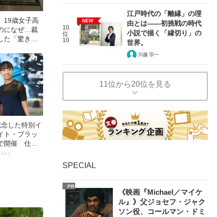
江戸時代の「離縁」の理
」19歳女子高
NEW
由とは――初挑戦の時代
10
のになぜ…裁
小説で描く「縁切り」の
位
した「驚きの
10
世界。
の事件）
川越 宗一
11位から20位を見る
記念した特別イ
イト・ブラッ
で開催 仕事
く～笑顔あふ
パン）
SPECIAL
PR
《映画『Michael／マイケ
ル』》父ジョセフ・ジャク
ソン役、コールマン・ドミ