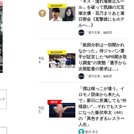
「キス・濡れ場禁止ルー
SCOOP!
ル」を破って既婚の元宝
塚女優・花乃まりあと連
日密会《直撃後にもホテ
ルへ…》
「週刊文春」編集部
3/10
「敗因分析は一切聞かれ
なかった」侍ジャパン選
SCOOP!
手が証言した“NPB聞き取
4位
4
り調査”の実態「選手から
次期監督の要求は…」
「週刊文春」編集部
「僕は根っこが違う。イ
ロモノ団体から来たん
ンク
で」新日に所属しても“外
NEW
様扱い”…それでもスター
5位
5
になった飯伏幸太（44）
の「異色すぎるレスラー
人生」
飯伏 幸太