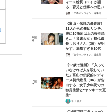
ィース総長（36）が語
る、育児と仕事への思い
「文春オンライン」編集部
《富山・伝説の暴走族》
11人からの集団リンチ、
開
腕に10箇所以上の根性焼
6位
き…「音速天女」初代総
6
長しおりさん（36）が明
かす、過酷すぎる10代
「文春オンライン」編集部
《17歳で逮捕》「入って
いなければ人を殺してい
た」富山の伝説的レディ
ース初代総長（36）が告
7位
7
白する、女子少年院での
独房生活と“ヤンキーの更
生”
平田 裕介
《14歳で指にタトゥー》