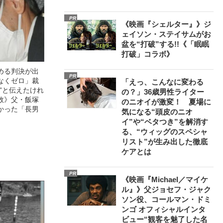
PR
《映画『シェルター』》ジ
ェイソン・ステイサムがお
盆を“打破”する!!《「眠眠
打破」コラボ》
める判決が出
PR
なくゼロ」裁
「えっ、こんなに変わる
”と伝えたけれ
の？」36歳男性ライター
故》父・飯塚
のニオイが激変！ 夏場に
かった「長男
気になる“頭皮のニオ
イ”や“ベタつき”を解消す
る、“ウィッグのスペシャ
リスト”が生み出した徹底
ケアとは
PR
《映画『Michael／マイケ
ル』》父ジョセフ・ジャク
ソン役、コールマン・ドミ
ンゴ オフィシャルインタ
ビュー“観客を魅了した名