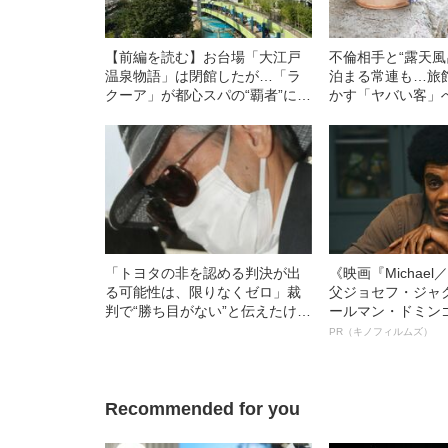
【前編を読む】お台場「大江戸
不倫相手と“露天風
温泉物語」は閉館したが…「ラ
泊まる常連も…旅
クーア」が都心スパの“覇者”にな
かす「ヤバい客」
った3つの理由〈開業20周年〉
し
「トヨタの非を認める判決が出
《映画『Michae
る可能性は、限りなくゼロ」裁
父ジョセフ・ジャ
判で“勝ち目がない”と伝えたけれ
ールマン・ドミン
ど…《池袋暴走事故》父・飯塚
ルインタビュー“
PR（キノフィルムズ）
幸三を説得できなかった「長男
名優、複雑な父親
の葛藤」
語る”《日本興収7
Recommended for you