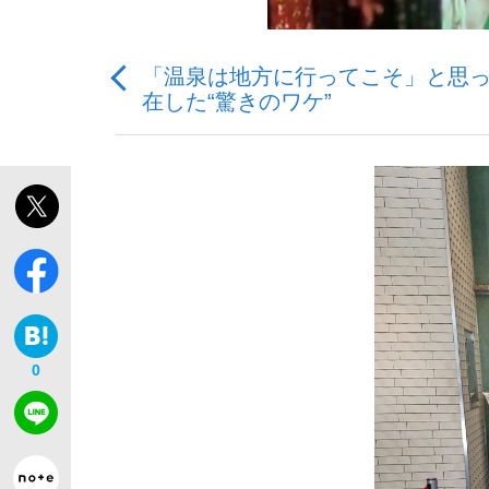
「温泉は地方に行ってこそ」と思っ
在した“驚きのワケ”
「最悪の空気のまま解散」WBC日本代表“敗戦
私のあのとき、私のいま
0
「クマが悪者扱いされているのが悲しい」『北
キングの誕生を、目撃せよ。