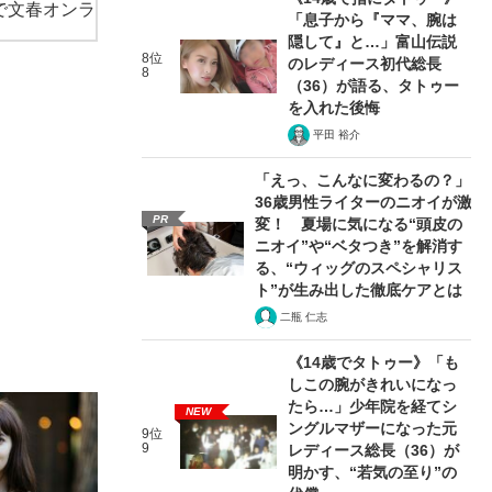
で文春オンラ
「息子から『ママ、腕は
隠して』と…」富山伝説
8位
のレディース初代総長
8
（36）が語る、タトゥー
を入れた後悔
平田 裕介
「えっ、こんなに変わるの？」
36歳男性ライターのニオイが激
PR
変！ 夏場に気になる“頭皮の
ニオイ”や“ベタつき”を解消す
る、“ウィッグのスペシャリス
ト”が生み出した徹底ケアとは
二瓶 仁志
《14歳でタトゥー》「も
しこの腕がきれいになっ
たら…」少年院を経てシ
NEW
ングルマザーになった元
9位
9
レディース総長（36）が
明かす、“若気の至り”の