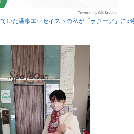
Powered by 
GliaStudios
ていた温泉エッセイストの私が「ラクーア」に8
観る将棋、読
Mute
”の真実 選手が明かす...
「敗因分析は一切聞かれなか
の国から』倉本聰氏（91...