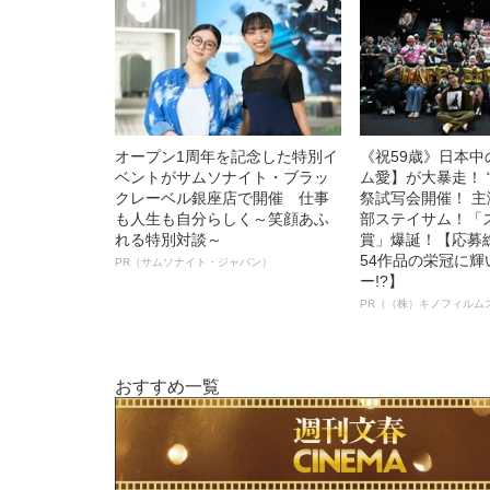
オープン1周年を記念した特別イ
《祝59歳》日本
ベントがサムソナイト・ブラッ
ム愛】が大暴走！ 
クレーベル銀座店で開催 仕事
祭試写会開催！ 
も人生も自分らしく～笑顔あふ
部ステイサム！「
れる特別対談～
賞」爆誕！【応募総
54作品の栄冠に
PR（サムソナイト・ジャパン）
ー!?】
PR（（株）キノフィルム
おすすめ一覧