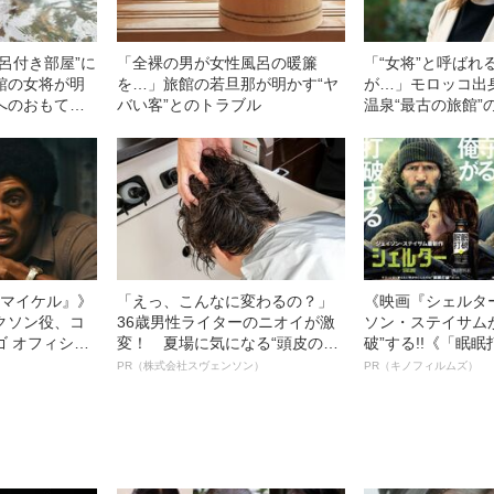
呂付き部屋”に
「全裸の男が女性風呂の暖簾
「“女将”と呼ばれ
館の女将が明
を…」旅館の若旦那が明かす“ヤ
が…」モロッコ出
へのおもてな
バい客”とのトラブル
温泉“最古の旅館”
て“期待された役割
l／マイケル』》
「えっ、こんなに変わるの？」
《映画『シェルタ
クソン役、コ
36歳男性ライターのニオイが激
ソン・ステイサム
ゴ オフィシャ
変！ 夏場に気になる“頭皮のニ
破”する!!《「眠
観客を魅了した
オイ”や“ベタつき”を解消す
ボ》
PR（株式会社スヴェンソン）
PR（キノフィルムズ）
像への想いを
る、“ウィッグのスペシャリス
0億円突破》
ト”が生み出した徹底ケアとは