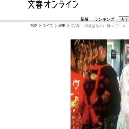
新着
ランキング
カテ
TOP
ライフ
記事
[写真]「温泉は地方に行ってこそ
スクープ
ニュー
おすすめのキ
#藤田晋
#三
#玉木雄一郎
《BTS厳戒トーキョー滞在記》RM→渋谷で飲
日本生まれのK-POPアイドルたち