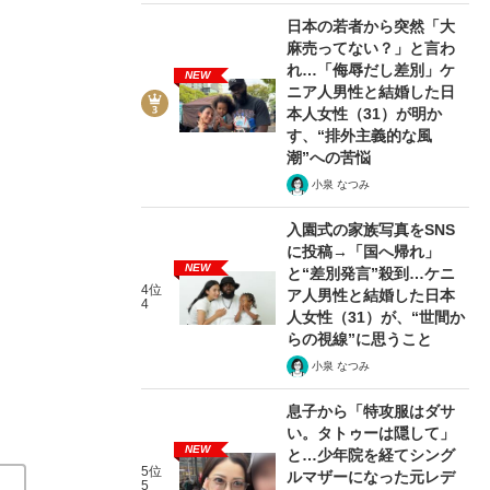
日本の若者から突然「大
麻売ってない？」と言わ
れ…「侮辱だし差別」ケ
NEW
ニア人男性と結婚した日
本人女性（31）が明か
す、“排外主義的な風
2/9
潮”への苦悩
小泉 なつみ
入園式の家族写真をSNS
に投稿→「国へ帰れ」
NEW
と“差別発言”殺到…ケニ
4位
ア人男性と結婚した日本
4
人女性（31）が、“世間か
らの視線”に思うこと
小泉 なつみ
息子から「特攻服はダサ
い。タトゥーは隠して」
NEW
と…少年院を経てシング
5位
ルマザーになった元レデ
5