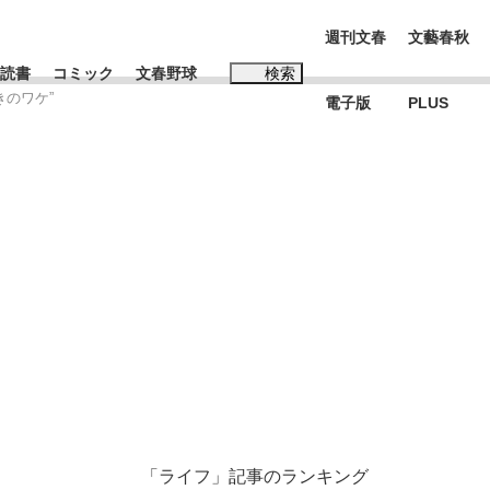
週刊文春
文藝春秋
読書
コミック
文春野球
検索
のワケ”
電子版
PLUS
インタビュー
読書
#松田聖子
本田圭佑が初めて明かした日本代表監督に...
年
「ライフ」記事のランキング