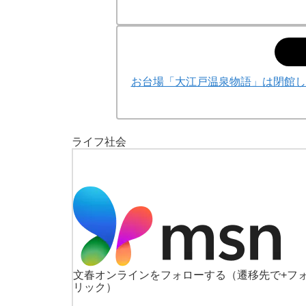
お台場「大江戸温泉物語」は閉館し
ライフ
社会
文春オンラインをフォローする
（遷移先で+フ
リック）