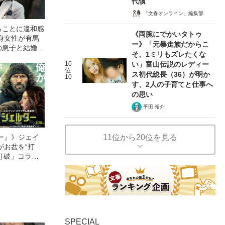
代償
「文春オンライン」編集部
ることに違和感
《両腕にでかいタトゥ
身女性が有馬
ー》「元暴走族だからこ
の息子と結婚し
そ、1ミリもズレたくな
”
10
い」富山伝説のレディー
位
ス初代総長（36）が明か
10
す、2人の子育てと仕事へ
の思い
平田 裕介
11位から20位を見る
ー』》ジェイ
がお盆を“打
眠打破」コラ
SPECIAL