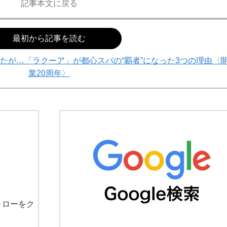
記事本文に戻る
最初から記事を読む
たが…「ラクーア」が都心スパの“覇者”になった3つの理由〈
業20周年〉
ォローをク