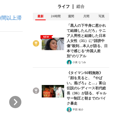
ライフ
総合
最新
24時間
週間
月間
写真
時間以上滞
む将棋
「黒人の下半身に惹かれ
て結婚したんだろ」ケニ
ア人男性と結婚した日本
NEW
人女性（31）に“誹謗中
った」侍ジャパン選手が証言した“NPB聞...
傷”殺到…本人が語る、日
本で感じる“外国人差
別”のリアル
小泉 なつみ
《タイマン50戦無敗》
「顔を見ると、『やば
い。逃げろ』と…」富山
伝説のレディース初代総
長（36）が語る、ギャル
サー制圧と朝までのバイ
次
ク暴走
平田 裕介