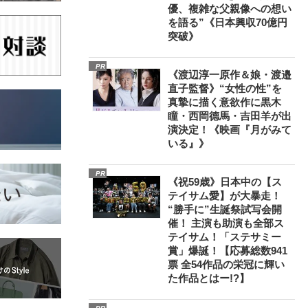
優、複雑な父親像への想い
を語る”《日本興収70億円
突破》
PR
《渡辺淳一原作＆娘・渡邉
直子監督》“女性の性”を
真摯に描く意欲作に黒木
瞳・西岡德馬・吉田羊が出
演決定！《映画『月がみて
いる』》
PR
《祝59歳》日本中の【ス
テイサム愛】が大暴走！
“勝手に”生誕祭試写会開
催！ 主演も助演も全部ス
テイサム！「ステサミー
賞」爆誕！【応募総数941
票 全54作品の栄冠に輝い
た作品とはー!?】