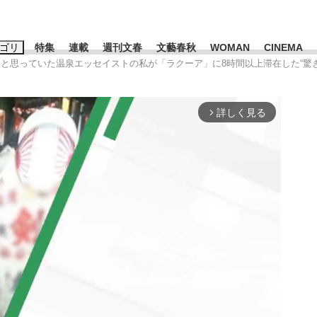
ゴリ
特集
連載
週刊文春
文藝春秋
WOMAN
CINEMA
」と思っていた温泉エッセイストの私が「ラクーア」に8時間以上滞在した“驚き
キーワード入力
ス
エンタメ
ライフ
ビジネス
詳しく見る
arrow_forward_ios
ーワードタグ一覧
山凌輝
#高市早苗
#後藤真希
#森岡毅
#城彰二
#内田有紀
#亀和田武
み会、JIN→伊豆の...
「90%は失敗する。でも…」
終戦から81