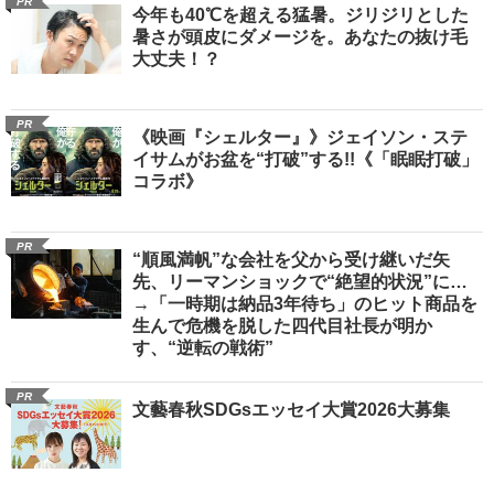
PR
今年も40℃を超える猛暑。ジリジリとした
暑さが頭皮にダメージを。あなたの抜け毛
大丈夫！？
PR
《映画『シェルター』》ジェイソン・ステ
イサムがお盆を“打破”する!!《「眠眠打破」
コラボ》
PR
“順風満帆”な会社を父から受け継いだ矢
先、リーマンショックで“絶望的状況”に…
→「一時期は納品3年待ち」のヒット商品を
生んで危機を脱した四代目社長が明か
す、“逆転の戦術”
PR
文藝春秋SDGsエッセイ大賞2026大募集