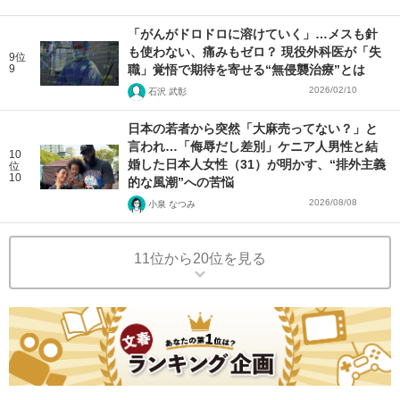
「がんがドロドロに溶けていく」…メスも針
も使わない、痛みもゼロ？ 現役外科医が「失
9位
9
職」覚悟で期待を寄せる“無侵襲治療”とは
2026/02/10
石沢 武彰
日本の若者から突然「大麻売ってない？」と
言われ…「侮辱だし差別」ケニア人男性と結
10
婚した日本人女性（31）が明かす、“排外主義
位
10
的な風潮”への苦悩
2026/08/08
小泉 なつみ
11位から20位を見る