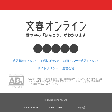
広告掲載について
お問い合わせ
動画・バナー広告について
サイトポリシー
運営会社
ABJマークは、この電子書店・電子書籍配信サービスが、著作権者からコ
ンテンツ使用許諾を得た正規版配信サービスであることを示す登録商標
（登録番号6091713号）です。
(c) Bungeishunju Ltd.
Number Web
CREA WEB
本の話