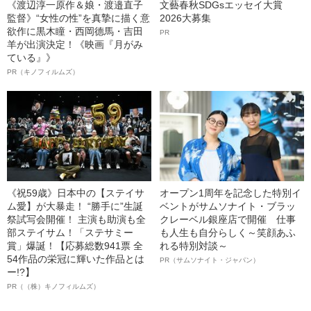
《渡辺淳一原作＆娘・渡邉直子
文藝春秋SDGsエッセイ大賞
監督》“女性の性”を真摯に描く意
2026大募集
欲作に黒木瞳・西岡德馬・吉田
PR
羊が出演決定！《映画『月がみ
ている』》
PR（キノフィルムズ）
《祝59歳》日本中の【ステイサ
オープン1周年を記念した特別イ
ム愛】が大暴走！ “勝手に”生誕
ベントがサムソナイト・ブラッ
祭試写会開催！ 主演も助演も全
クレーベル銀座店で開催 仕事
部ステイサム！「ステサミー
も人生も自分らしく～笑顔あふ
賞」爆誕！【応募総数941票 全
れる特別対談～
54作品の栄冠に輝いた作品とは
PR（サムソナイト・ジャパン）
ー!?】
PR（（株）キノフィルムズ）