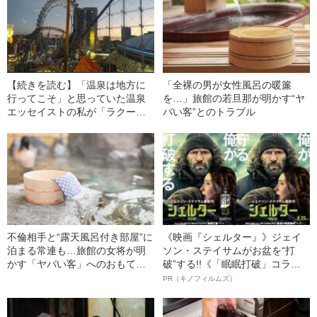
【続きを読む】「温泉は地方に
「全裸の男が女性風呂の暖簾
行ってこそ」と思っていた温泉
を…」旅館の若旦那が明かす“ヤ
エッセイストの私が「ラクー
バい客”とのトラブル
ア」に8時間以上滞在した“驚き
のワケ”
不倫相手と“露天風呂付き部屋”に
《映画『シェルター』》ジェイ
泊まる常連も…旅館の女将が明
ソン・ステイサムがお盆を“打
かす「ヤバい客」へのおもてな
破”する!!《「眠眠打破」コラ
し
ボ》
PR（キノフィルムズ）