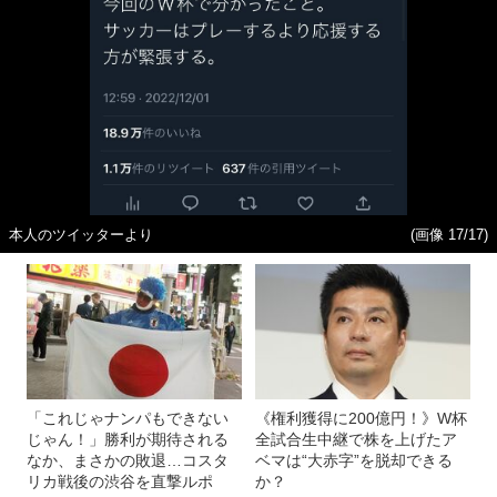
本人のツイッターより
(画像 17/17)
「これじゃナンパもできない
《権利獲得に200億円！》W杯
じゃん！」勝利が期待される
全試合生中継で株を上げたア
なか、まさかの敗退…コスタ
ベマは“大赤字”を脱却できる
リカ戦後の渋谷を直撃ルポ
か？