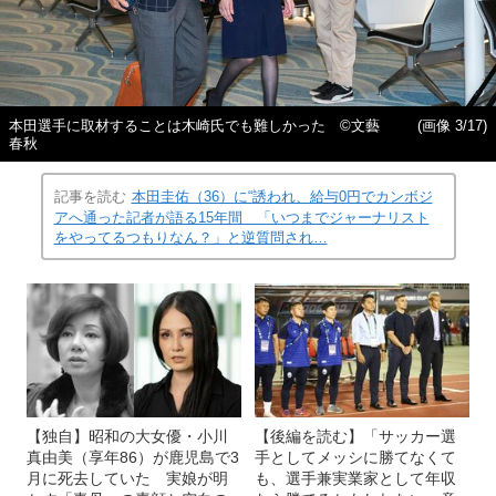
本田選手に取材することは木崎氏でも難しかった ©文藝
(画像 3/17)
春秋
記事を読む
本田圭佑（36）に“誘われ、給与0円でカンボジ
アへ通った記者が語る15年間 「いつまでジャーナリスト
をやってるつもりなん？」と逆質問され…
【独自】昭和の大女優・小川
【後編を読む】「サッカー選
真由美（享年86）が鹿児島で3
手としてメッシに勝てなくて
月に死去していた 実娘が明
も、選手兼実業家として年収