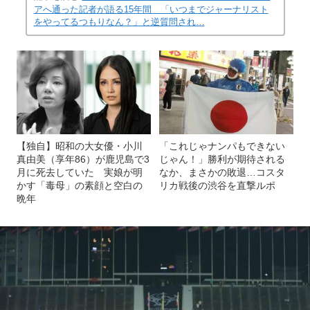
アへ通った記者が語る15年間 「いつまでジャーナリスト
をやってるつもりなん？」と逆質問され…
【独自】昭和の大女優・小川
「これじゃナンパもできない
真由美（享年86）が鹿児島で3
じゃん！」勝利が期待される
月に死去していた 実娘が明
なか、まさかの敗退…コスタ
かす「毒母」の素顔と空白の
リカ戦後の渋谷を直撃ルポ
晩年