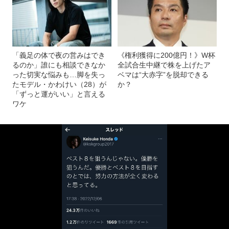
「義足の体で夜の営みはでき
《権利獲得に200億円！》W杯
るのか」誰にも相談できなか
全試合生中継で株を上げたア
った切実な悩みも…脚を失っ
ベマは“大赤字”を脱却できる
たモデル・かわけい（28）が
か？
「ずっと運がいい」と言える
ワケ