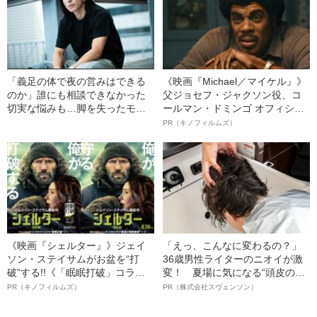
「義足の体で夜の営みはできる
《映画『Michael／マイケル』》
のか」誰にも相談できなかった
父ジョセフ・ジャクソン役、コ
切実な悩みも…脚を失ったモデ
ールマン・ドミンゴ オフィシャ
ル・かわけい（28）が「ずっと
ルインタビュー“観客を魅了した
PR（キノフィルムズ）
運がいい」と言えるワケ
名優、複雑な父親像への想いを
語る”《日本興収70億円突破》
《映画『シェルター』》ジェイ
「えっ、こんなに変わるの？」
ソン・ステイサムがお盆を“打
36歳男性ライターのニオイが激
破”する!!《「眠眠打破」コラ
変！ 夏場に気になる“頭皮のニ
ボ》
オイ”や“ベタつき”を解消す
PR（キノフィルムズ）
PR（株式会社スヴェンソン）
る、“ウィッグのスペシャリス
ト”が生み出した徹底ケアとは