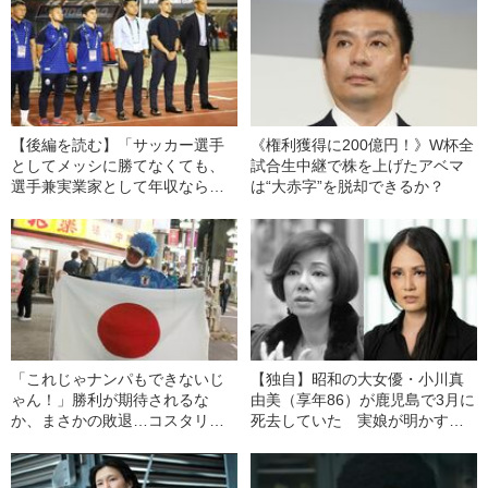
【後編を読む】「サッカー選手
《権利獲得に200億円！》W杯全
としてメッシに勝てなくても、
試合生中継で株を上げたアベマ
選手兼実業家として年収なら勝
は“大赤字”を脱却できるか？
てるかもしれない」意地でも1位
にこだわる本田圭佑の芯にあ
る“父の教え”とは
「これじゃナンパもできないじ
【独自】昭和の大女優・小川真
ゃん！」勝利が期待されるな
由美（享年86）が鹿児島で3月に
か、まさかの敗退…コスタリカ
死去していた 実娘が明かす
戦後の渋谷を直撃ルポ
「毒母」の素顔と空白の晩年