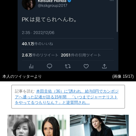
本人のツイッターより
(画像 15/17)
記事を読む
本田圭佑（36）に“誘われ、給与0円でカンボジ
アへ通った記者が語る15年間 「いつまでジャーナリスト
をやってるつもりなん？」と逆質問され…