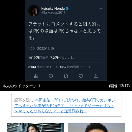
本人のツイッターより
(画像 13/17)
記事を読む
本田圭佑（36）に“誘われ、給与0円でカンボジ
アへ通った記者が語る15年間 「いつまでジャーナリスト
をやってるつもりなん？」と逆質問され…