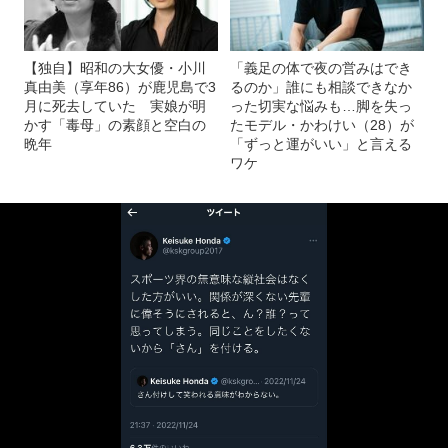
【独自】昭和の大女優・小川
「義足の体で夜の営みはでき
真由美（享年86）が鹿児島で3
るのか」誰にも相談できなか
月に死去していた 実娘が明
った切実な悩みも…脚を失っ
かす「毒母」の素顔と空白の
たモデル・かわけい（28）が
晩年
「ずっと運がいい」と言える
ワケ