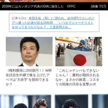
2018年にはカンボジア代表のGMに就任した ©FFC
(画像 7/17)
記事を読む
本田圭佑（36）に“誘われ、給与0円でカンボジ
アへ通った記者が語る15年間 「いつまでジャーナリスト
をやってるつもりなん？」と逆質問され…
《権利獲得に200億円！》W杯
「これじゃナンパもできない
全試合生中継で株を上げたア
じゃん！」勝利が期待される
ベマは“大赤字”を脱却できる
なか、まさかの敗退…コスタ
か？
リカ戦後の渋谷を直撃ルポ