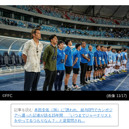
©FFC
(画像 11/17)
記事を読む
本田圭佑（36）に“誘われ、給与0円でカンボジ
アへ通った記者が語る15年間 「いつまでジャーナリスト
をやってるつもりなん？」と逆質問され…