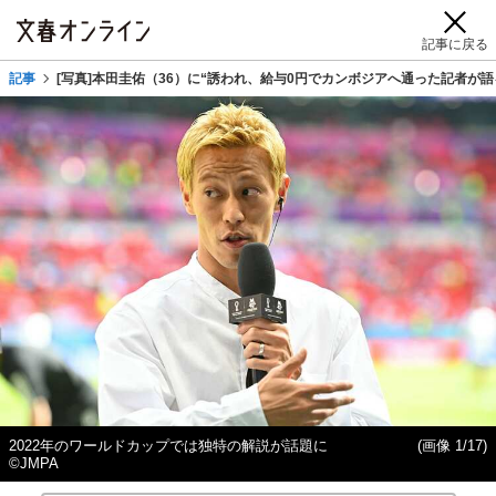
記事に戻る
記事
[写真]本田圭佑（36）に“誘われ、給与0円でカンボジアへ通った記者
2022年のワールドカップでは独特の解説が話題に
(画像 1/17)
©JMPA