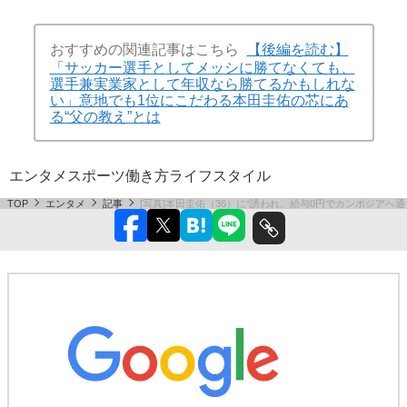
おすすめの関連記事はこちら
【後編を読む】
「サッカー選手としてメッシに勝てなくても、
選手兼実業家として年収なら勝てるかもしれな
い」意地でも1位にこだわる本田圭佑の芯にあ
る“父の教え”とは
エンタメ
スポーツ
働き方
ライフスタイル
TOP
エンタメ
記事
[写真]本田圭佑（36）に“誘われ、給与0円でカンボジア