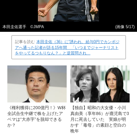
本田圭佑選手 ©JMPA
(画像 5/17)
記事を読む
本田圭佑（36）に“誘われ、給与0円でカンボジ
アへ通った記者が語る15年間 「いつまでジャーナリスト
をやってるつもりなん？」と逆質問され…
《権利獲得に200億円！》W杯
【独自】昭和の大女優・小川
全試合生中継で株を上げたア
真由美（享年86）が鹿児島で3
ベマは“大赤字”を脱却できる
月に死去していた 実娘が明
か？
かす「毒母」の素顔と空白の
晩年