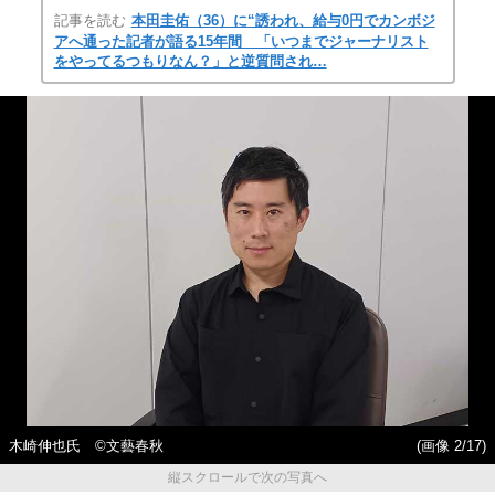
記事を読む
本田圭佑（36）に“誘われ、給与0円でカンボジ
アへ通った記者が語る15年間 「いつまでジャーナリスト
をやってるつもりなん？」と逆質問され…
木崎伸也氏 ©文藝春秋
(画像 2/17)
縦スクロールで次の写真へ