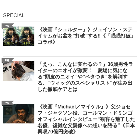
SPECIAL
PR
《映画『シェルター』》ジェイソン・ステ
イサムがお盆を“打破”する!!《「眠眠打破」
コラボ》
PR
「えっ、こんなに変わるの？」36歳男性ラ
イターのニオイが激変！ 夏場に気にな
る“頭皮のニオイ”や“ベタつき”を解消す
る、“ウィッグのスペシャリスト”が生み出
した徹底ケアとは
PR
《映画『Michael／マイケル』》父ジョセ
フ・ジャクソン役、コールマン・ドミンゴ
オフィシャルインタビュー“観客を魅了した
名優、複雑な父親像への想いを語る”《日本
興収70億円突破》