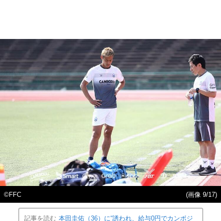
©FFC
(画像 9/17)
記事を読む
本田圭佑（36）に“誘われ、給与0円でカンボジ