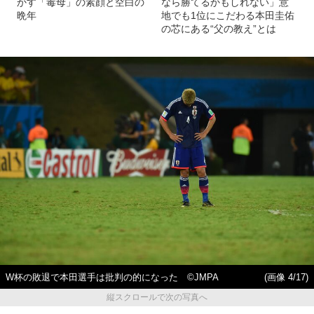
かす「毒母」の素顔と空白の
なら勝てるかもしれない」意
晩年
地でも1位にこだわる本田圭佑
の芯にある“父の教え”とは
W杯の敗退で本田選手は批判の的になった ©JMPA
(画像 4/17)
縦スクロールで次の写真へ