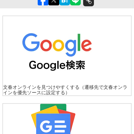
文春オンラインを見つけやすくする
（遷移先で文春オンラ
インを優先ソースに設定する）