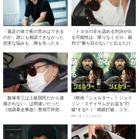
「義足の体で夜の営みはできる
「トヨタの非を認める判決が出
のか」誰にも相談できなかった
る可能性は、限りなくゼロ」裁
切実な悩みも…脚を失ったモデ
判で“勝ち目がない”と伝えたけれ
ル・かわけい（28）が「ずっと
ど…《池袋暴走事故》父・飯塚
運がいい」と言えるワケ
幸三を説得できなかった「長男
の葛藤」
「飯塚幸三は上級国民だから逮
《映画『シェルター』》ジェイ
捕されない」は間違いだった…
ソン・ステイサムがお盆を“打
《池袋暴走事故》警視庁幹部が
破”する!!《「眠眠打破」コラ
「自民党議員」に呼び出されて
ボ》
PR（キノフィルムズ）
も逮捕を見送った理由