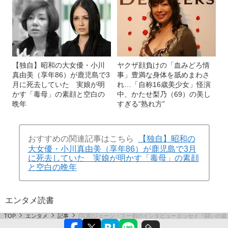
【独自】昭和の大女優・小川
ヤクザ顔負けの「血みどろ情
真由美（享年86）が鹿児島で3
事」豊満な身体を舐めまわさ
月に死去していた 実娘が明
れ…「自称16歳美少女」怪演
かす「毒母」の素顔と空白の
中、かたせ梨乃（69）の美し
晩年
すぎる“熟れ方”
おすすめの関連記事はこちら
【独自】昭和の
大女優・小川真由美（享年86）が鹿児島で3月
に死去していた 実娘が明かす「毒母」の素顔
と空白の晩年
エンタメ
読書
TOP
エンタメ
記事
[写真]ジェーン・スー初のインタビューエッセイ『闘いの