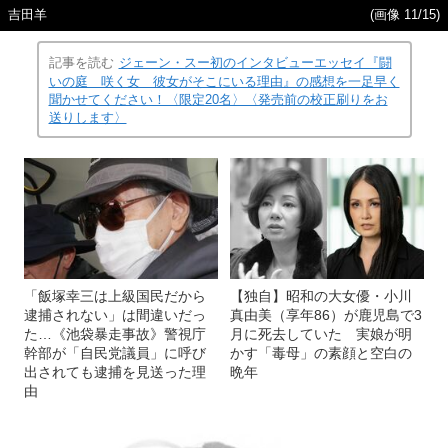
吉田羊
(画像 11/15)
記事を読む
ジェーン・スー初のインタビューエッセイ『闘
いの庭 咲く女 彼女がそこにいる理由』の感想を一足早く
聞かせてください！〈限定20名〉〈発売前の校正刷りをお
送りします〉
「飯塚幸三は上級国民だから
【独自】昭和の大女優・小川
逮捕されない」は間違いだっ
真由美（享年86）が鹿児島で3
た…《池袋暴走事故》警視庁
月に死去していた 実娘が明
幹部が「自民党議員」に呼び
かす「毒母」の素顔と空白の
出されても逮捕を見送った理
晩年
由