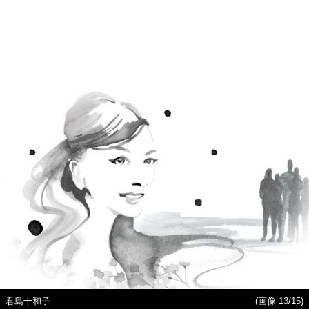
君島十和子
(画像 13/15)