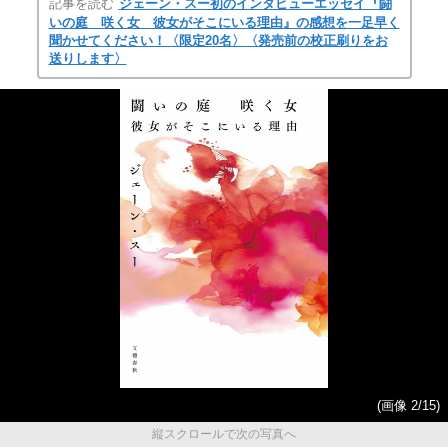
記事を読む
ジェーン・スー初のインタビューエッセイ『闘
いの庭 咲く女 彼女がそこにいる理由』の感想を一足早く
聞かせてください！〈限定20名〉〈発売前の校正刷りをお
送りします〉
(画像 2/15)
縦スクロールで次の写真へ