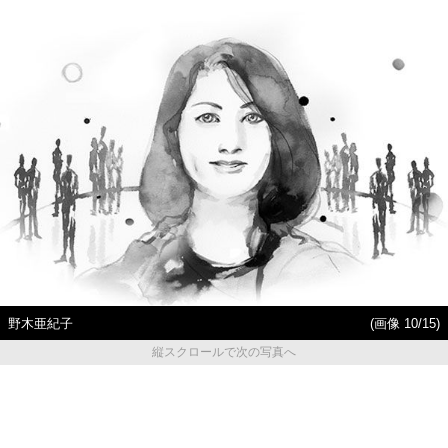
野木亜紀子
(画像 10/15)
縦スクロールで次の写真へ