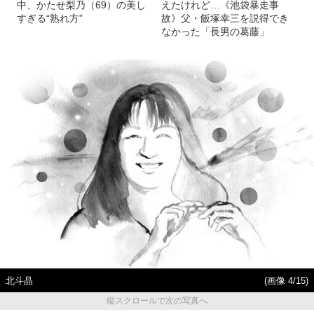
中、かたせ梨乃（69）の美し
えたけれど…《池袋暴走事
すぎる“熟れ方”
故》父・飯塚幸三を説得でき
なかった「長男の葛藤」
北斗晶
(画像 4/15)
縦スクロールで次の写真へ