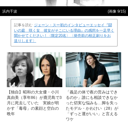
浜内千波
(画像 9/15)
記事を読む
ジェーン・スー初のインタビューエッセイ『闘
いの庭 咲く女 彼女がそこにいる理由』の感想を一足早く
聞かせてください！〈限定20名〉〈発売前の校正刷りをお
送りします〉
【独自】昭和の大女優・小川
「義足の体で夜の営みはでき
真由美（享年86）が鹿児島で3
るのか」誰にも相談できなか
月に死去していた 実娘が明
った切実な悩みも…脚を失っ
かす「毒母」の素顔と空白の
たモデル・かわけい（28）が
晩年
「ずっと運がいい」と言える
ワケ