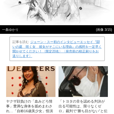
一条ゆかり
(画像 3/15)
記事を読む
ジェーン・スー初のインタビューエッセイ『闘
いの庭 咲く女 彼女がそこにいる理由』の感想を一足早く
聞かせてください！〈限定20名〉〈発売前の校正刷りをお
送りします〉
ヤクザ顔負けの「血みどろ情
「トヨタの非を認める判決が
事」豊満な身体を舐めまわさ
出る可能性は、限りなくゼ
れ…「自称16歳美少女」怪演
ロ」裁判で“勝ち目がない”と伝