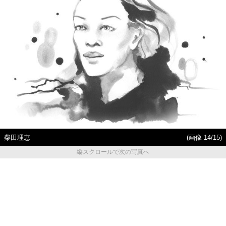
柴田理恵
(画像 14/15)
縦スクロールで次の写真へ