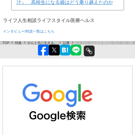
汁』 高校生になる娘はどう乗り越えたのか
ライフ
人生相談
ライフスタイル
医療
ヘルス
インタビュー/対談一覧はこちら
TOP
特集
がんと共に生きる。
記事
[写真]33歳で亡くなった母が5歳の娘