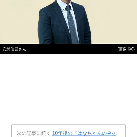
安武信吾さん
(画像 6/6)
次の記事に続く
10年後の『はなちゃんのみそ