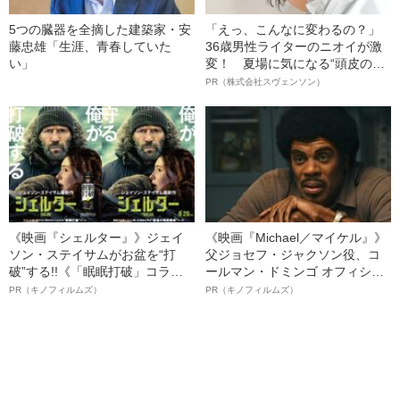
5つの臓器を全摘した建築家・安
「えっ、こんなに変わるの？」
藤忠雄「生涯、青春していた
36歳男性ライターのニオイが激
い」
変！ 夏場に気になる“頭皮のニ
オイ”や“ベタつき”を解消す
PR（株式会社スヴェンソン）
る、“ウィッグのスペシャリス
ト”が生み出した徹底ケアとは
《映画『シェルター』》ジェイ
《映画『Michael／マイケル』》
ソン・ステイサムがお盆を“打
父ジョセフ・ジャクソン役、コ
破”する!!《「眠眠打破」コラ
ールマン・ドミンゴ オフィシャ
ボ》
ルインタビュー“観客を魅了した
PR（キノフィルムズ）
PR（キノフィルムズ）
名優、複雑な父親像への想いを
語る”《日本興収70億円突破》