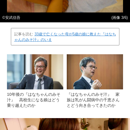
©安武信吾
(画像 3/6)
記事を読む
33歳で亡くなった母が5歳の娘に教えた『はなち
ゃんのみそ汁』のいま
10年後の『はなちゃんのみそ
『はなちゃんのみそ汁』 家
汁』 高校生になる娘はどう
族は乳がん闘病中の千恵さん
乗り越えたのか
とどう向き合ってきたのか