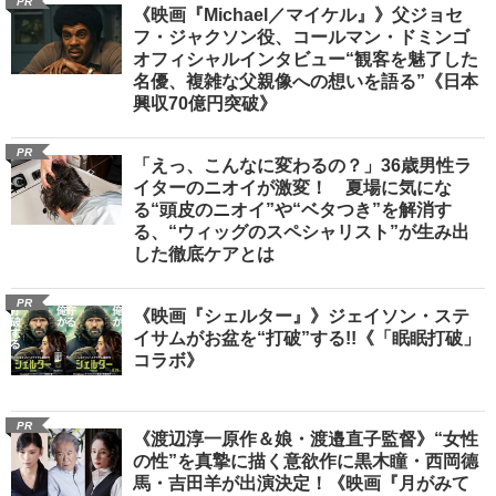
PR
《映画『Michael／マイケル』》父ジョセ
フ・ジャクソン役、コールマン・ドミンゴ
オフィシャルインタビュー“観客を魅了した
名優、複雑な父親像への想いを語る”《日本
興収70億円突破》
PR
「えっ、こんなに変わるの？」36歳男性ラ
イターのニオイが激変！ 夏場に気にな
る“頭皮のニオイ”や“ベタつき”を解消す
る、“ウィッグのスペシャリスト”が生み出
した徹底ケアとは
PR
《映画『シェルター』》ジェイソン・ステ
イサムがお盆を“打破”する!!《「眠眠打破」
コラボ》
PR
《渡辺淳一原作＆娘・渡邉直子監督》“女性
の性”を真摯に描く意欲作に黒木瞳・西岡德
馬・吉田羊が出演決定！《映画『月がみて