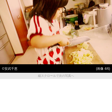
©安武千恵
(画像 4/6)
縦スクロールで次の写真へ