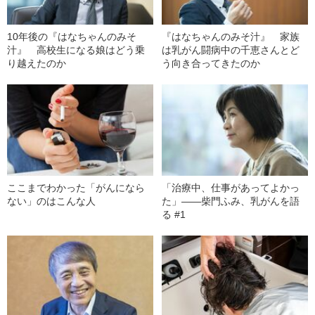
10年後の『はなちゃんのみそ
『はなちゃんのみそ汁』 家族
汁』 高校生になる娘はどう乗
は乳がん闘病中の千恵さんとど
り越えたのか
う向き合ってきたのか
ここまでわかった「がんになら
「治療中、仕事があってよかっ
ない」のはこんな人
た」——柴門ふみ、乳がんを語
る #1