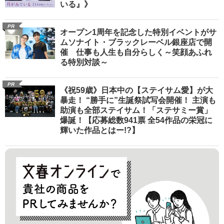
いる』》
PR
オープン1周年を記念した特別イベントがサ
ムソナイト・ブラックレーベル銀座店で開
催 仕事も人生も自分らしく～笑顔あふれ
る特別対談～
PR
《祝59歳》日本中の【ステイサム愛】が大
暴走！ “勝手に”生誕祭試写会開催！ 主演も
助演も全部ステイサム！「ステサミー賞」
爆誕！【応募総数941票 全54作品の栄冠に
輝いた作品とはー!?】