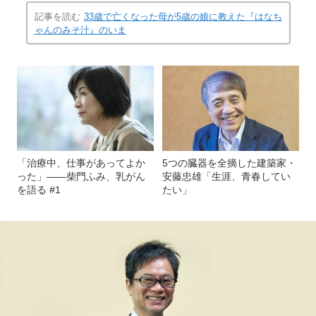
記事を読む
33歳で亡くなった母が5歳の娘に教えた『はなち
ゃんのみそ汁』のいま
「治療中、仕事があってよか
5つの臓器を全摘した建築家・
った」——柴門ふみ、乳がん
安藤忠雄「生涯、青春してい
を語る #1
たい」