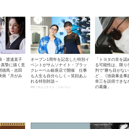
娘・渡邉直子
オープン1周年を記念した特別イ
「トヨタの非を認
を真摯に描く意
ベントがサムソナイト・ブラッ
る可能性は、限り
岡德馬・吉田
クレーベル銀座店で開催 仕事
判で“勝ち目がない
映画『月がみ
も人生も自分らしく～笑顔あふ
ど…《池袋暴走事
れる特別対談～
幸三を説得できな
の葛藤」
PR（サムソナイト・ジャパン）