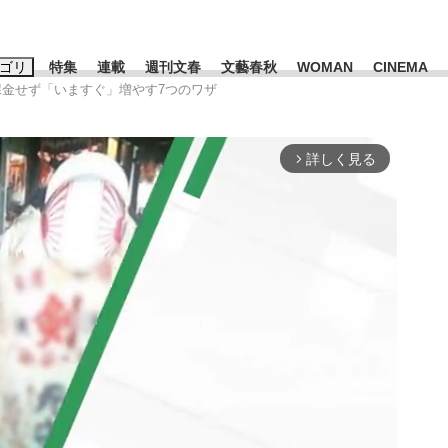
ゴリ
特集
連載
週刊文春
文藝春秋
WOMAN
CINEMA
量を課金せず「いますぐ」増やす7つのワザ
キーワード入力
ス
エンタメ
ライフ
ビジネス
詳しく見る
arrow_forward_ios
ーワードタグ一覧
山凌輝
#高市早苗
#後藤真希
#森岡毅
#城彰二
#内田有紀
#亀和田武
み会、JIN→伊豆の...
「90%は失敗する。でも…」
日本生まれの