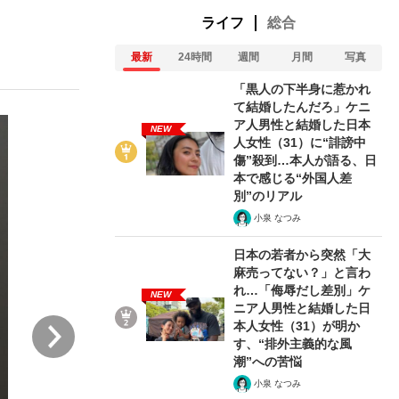
ライフ
総合
最新
24時間
週間
月間
写真
む将棋
「黒人の下半身に惹かれ
て結婚したんだろ」ケニ
ア人男性と結婚した日本
NEW
人女性（31）に“誹謗中
った」侍ジャパン選手が証言した“NPB聞...
傷”殺到…本人が語る、日
本で感じる“外国人差
別”のリアル
小泉 なつみ
日本の若者から突然「大
麻売ってない？」と言わ
れ…「侮辱だし差別」ケ
NEW
ニア人男性と結婚した日
次
本人女性（31）が明か
す、“排外主義的な風
潮”への苦悩
小泉 なつみ