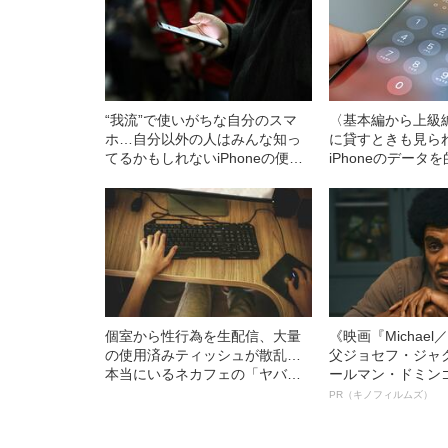
“我流”で使いがちな自分のスマ
〈基本編から上級
ホ…自分以外の人はみんな知っ
に貸すときも見ら
てるかもしれないiPhoneの便利
iPhoneのデータを
ワザ7選
つのワザ
個室から性行為を生配信、大量
《映画『Michae
の使用済みティッシュが散乱…
父ジョセフ・ジャ
本当にいるネカフェの「ヤバイ
ールマン・ドミン
客」
ルインタビュー“
PR（キノフィルムズ）
名優、複雑な父親
語る”《日本興収7