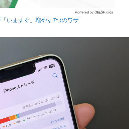
Powered by 
GliaStudios
せず「いますぐ」増やす7つのワザ
観る将棋、読
Mute
”の真実 選手が明かす...
「敗因分析は一切聞かれなか
の国から』倉本聰氏（91...