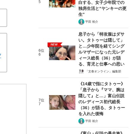
5
白する、女子少年院での
独房生活と“ヤンキーの更
生”
平田 裕介
息子から「特攻服はダサ
い。タトゥーは隠して」
NEW
と…少年院を経てシング
6位
ルマザーになった元レデ
6
7
ィース総長（36）が語
る、育児と仕事への思い
「文春オンライン」編集部
《14歳で指にタトゥー》
「息子から『ママ、腕は
隠して』と…」富山伝説
7位
のレディース初代総長
7
（36）が語る、タトゥー
を入れた後悔
平田 裕介
《富山・伝説の暴走族》