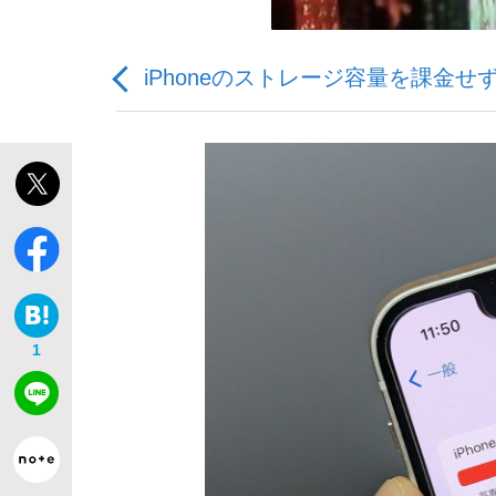
iPhoneのストレージ容量を課金
「最悪の空気のまま解散」WBC日本代表“敗戦
私のあのとき、私のいま
1
「クマが悪者扱いされているのが悲しい」『北
キングの誕生を、目撃せよ。