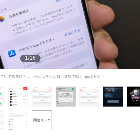
もっと見る
もっと見る
1/16
っていて焦る時も……今回はそんな時に速攻で効くTipsを紹介！
関連リンク