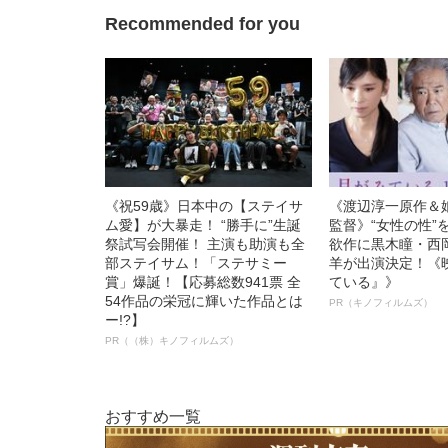
Recommended for you
《祝59歳》日本中の【ステイサ
《渡辺淳一原作＆
ム愛】が大暴走！ “勝手に”生誕
監督》“女性の性”
祭試写会開催！ 主演も助演も全
欲作に黒木瞳・西
部ステイサム！「ステサミー
羊が出演決定！《
賞」爆誕！【応募総数941票 全
ている』》
54作品の栄冠に輝いた作品とは
PR（キノフィルムズ）
ー!?】
PR（（株）キノフィルムズ）
おすすめ一覧