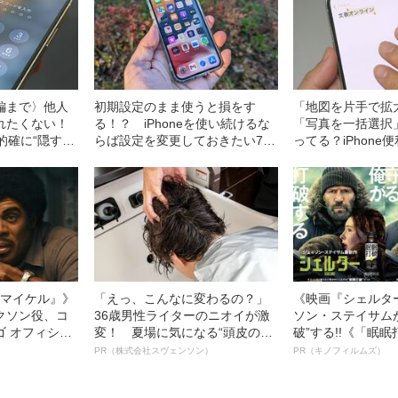
編まで〉他人
初期設定のまま使うと損をす
「地図を片手で拡
れたくない！
る！？ iPhoneを使い続けるな
「写真を一括選択
的確に“隠す”5
らば設定を変更しておきたい7つ
ってる？iPhone
の項目
イプ技
l／マイケル』》
「えっ、こんなに変わるの？」
《映画『シェルタ
クソン役、コ
36歳男性ライターのニオイが激
ソン・ステイサム
ゴ オフィシャ
変！ 夏場に気になる“頭皮のニ
破”する!!《「眠
観客を魅了した
オイ”や“ベタつき”を解消す
ボ》
PR（株式会社スヴェンソン）
PR（キノフィルムズ）
像への想いを
る、“ウィッグのスペシャリス
0億円突破》
ト”が生み出した徹底ケアとは