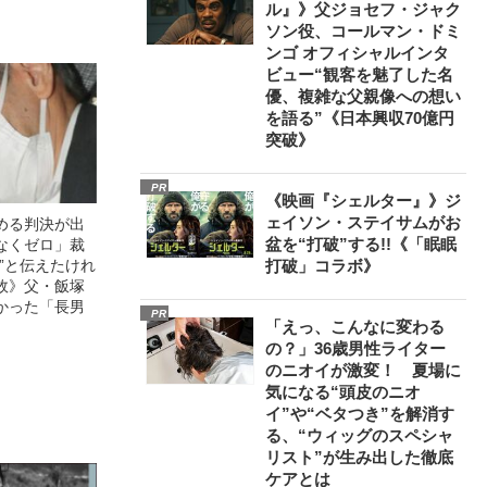
ル』》父ジョセフ・ジャク
ソン役、コールマン・ドミ
ンゴ オフィシャルインタ
ビュー“観客を魅了した名
優、複雑な父親像への想い
を語る”《日本興収70億円
突破》
PR
《映画『シェルター』》ジ
ェイソン・ステイサムがお
める判決が出
盆を“打破”する!!《「眠眠
なくゼロ」裁
”と伝えたけれ
打破」コラボ》
故》父・飯塚
かった「長男
PR
「えっ、こんなに変わる
の？」36歳男性ライター
のニオイが激変！ 夏場に
気になる“頭皮のニオ
イ”や“ベタつき”を解消す
る、“ウィッグのスペシャ
リスト”が生み出した徹底
ケアとは