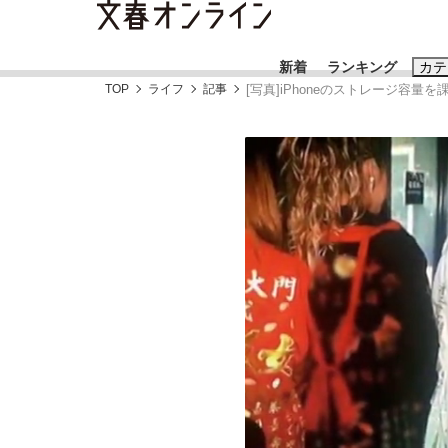
新着
ランキング
カテ
TOP
ライフ
記事
[写真]iPhoneのストレージ容
スクープ
ニュー
おすすめのキ
#藤田晋
#三
#玉木雄一郎
《BTS厳戒トーキョー滞在記》RM→渋谷で飲
終戦から81年