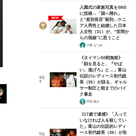
入園式の家族写真をSNS
に投稿→「国へ帰れ」
NEW
と“差別発言”殺到…ケニ
ア人男性と結婚した日本
人女性（31）が、“世間か
2/16
らの視線”に思うこと
小泉 なつみ
《タイマン50戦無敗》
「顔を見ると、『やば
い。逃げろ』と…」富山
伝説のレディース初代総
4位
4
長（36）が語る、ギャル
サー制圧と朝までのバイ
ク暴走
平田 裕介
《17歳で逮捕》「入って
いなければ人を殺してい
た」富山の伝説的レディ
ース初代総長（36）が告
5位