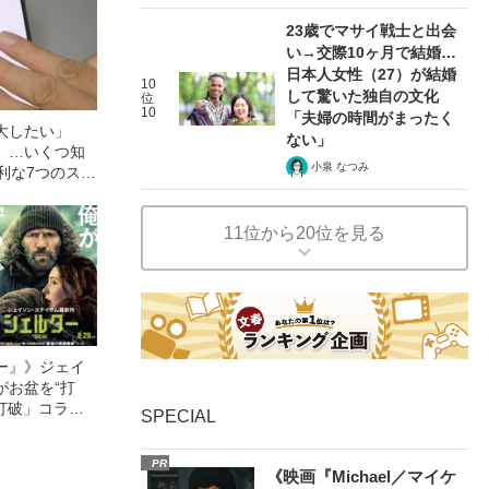
23歳でマサイ戦士と出会
い→交際10ヶ月で結婚…
日本人女性（27）が結婚
10
して驚いた独自の文化
位
10
「夫婦の時間がまったく
大したい」
ない」
」…いくつ知
小泉 なつみ
便利な7つのスワ
11位から20位を見る
ー』》ジェイ
がお盆を“打
眠打破」コラ
SPECIAL
PR
《映画『Michael／マイケ