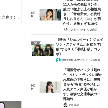
11人からの集団リンチ、
腕に10箇所以上の根性焼
8位
き…「音速天女」初代総
8
で文春オンラ
長しおりさん（36）が明
かす、過酷すぎる10代
「文春オンライン」編集部
《映画『シェルター』》ジェイ
PR
ソン・ステイサムがお盆を“打
破”する!!《「眠眠打破」コラ
ボ》
週刊文春CINEMAオンライン編集部
「頭蓋骨がパックリ割れ
た」4トントラックに轢か
れ車両の下敷きに…表舞
台から“突然”姿を消した
9位
9
人気アニメ声優が明か
す、凄惨な交通事故の一
部始終
徳重 龍徳