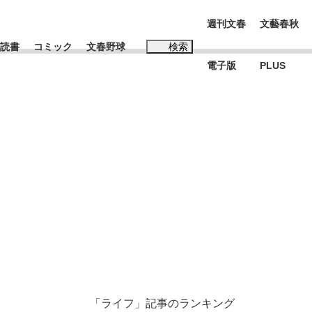
週刊文春
文藝春秋
読書
コミック
文春野球
検索
電子版
PLUS
インタビュー
読書
#松田聖子
本田圭佑が初めて明かした日本代表監督に...
K-POPアイドルたち
「ライフ」記事のランキング