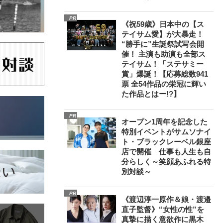
PR
《祝59歳》日本中の【ス
テイサム愛】が大暴走！
“勝手に”生誕祭試写会開
催！ 主演も助演も全部ス
テイサム！「ステサミー
賞」爆誕！【応募総数941
票 全54作品の栄冠に輝い
た作品とはー!?】
PR
オープン1周年を記念した
特別イベントがサムソナイ
ト・ブラックレーベル銀座
店で開催 仕事も人生も自
分らしく～笑顔あふれる特
別対談～
PR
《渡辺淳一原作＆娘・渡邉
直子監督》“女性の性”を
真摯に描く意欲作に黒木