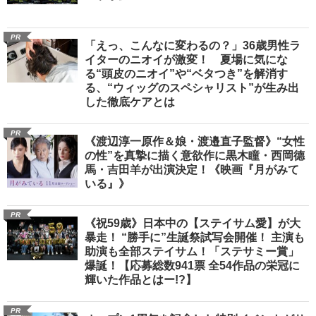
PR
「えっ、こんなに変わるの？」36歳男性ラ
イターのニオイが激変！ 夏場に気にな
る“頭皮のニオイ”や“ベタつき”を解消す
る、“ウィッグのスペシャリスト”が生み出
した徹底ケアとは
PR
《渡辺淳一原作＆娘・渡邉直子監督》“女性
の性”を真摯に描く意欲作に黒木瞳・西岡德
馬・吉田羊が出演決定！《映画『月がみて
いる』》
PR
《祝59歳》日本中の【ステイサム愛】が大
暴走！ “勝手に”生誕祭試写会開催！ 主演も
助演も全部ステイサム！「ステサミー賞」
爆誕！【応募総数941票 全54作品の栄冠に
輝いた作品とはー!?】
PR