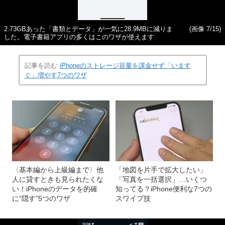
2.73GBあった「書類とデータ」が一気に28.9MBに減りま
(画像 7/15)
した。電子書籍アプリの多くはこのワザが使えます
記事を読む
iPhoneのストレージ容量を課金せず「います
ぐ」増やす7つのワザ
〈基本編から上級編まで〉他
「地図を片手で拡大したい」
人に貸すときも見られたくな
「写真を一括選択」…いくつ
い！iPhoneのデータを的確
知ってる？iPhone便利な7つの
に“隠す”5つのワザ
スワイプ技