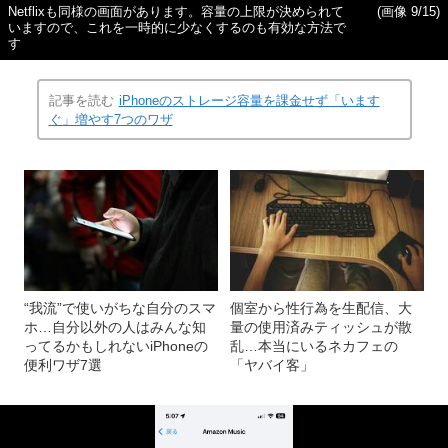
Netflixも同様の画面があります。容量の上限が決められて
(画像 9/15)
いますので、これを一時的に少なくするのも有効な方法で
す
記事を読む
iPhoneのストレージ容量を課金せず「います
ぐ」増やす7つのワザ
“我流”で使いがちな自分のスマ
個室から性行為を生配信、大
ホ…自分以外の人はみんな知
量の使用済みティッシュが散
ってるかもしれないiPhoneの
乱…本当にいるネカフェの
便利ワザ7選
「ヤバイ客」