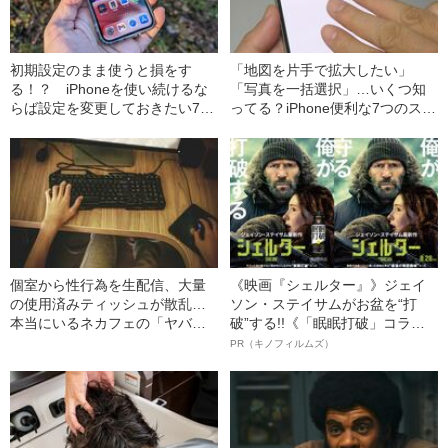
初期設定のまま使うと損をす
「地図を片手で拡大したい」
る！？ iPhoneを使い続けるな
「写真を一括選択」…いくつ知
らば設定を変更しておきたい7つ
ってる？iPhone便利な7つのスワ
の項目
イプ技
個室から性行為を生配信、大量
《映画『シェルター』》ジェイ
の使用済みティッシュが散乱…
ソン・ステイサムがお盆を“打
本当にいるネカフェの「ヤバイ
破”する!!《「眠眠打破」コラ
客」
ボ》
PR（キノフィルムズ）