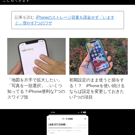
こともできます
記事を読む
iPhoneのストレージ容量を課金せず「います
ぐ」増やす7つのワザ
「地図を片手で拡大したい」
初期設定のまま使うと損をす
「写真を一括選択」…いくつ
る！？ iPhoneを使い続ける
知ってる？iPhone便利な7つの
ならば設定を変更しておきた
スワイプ技
い7つの項目