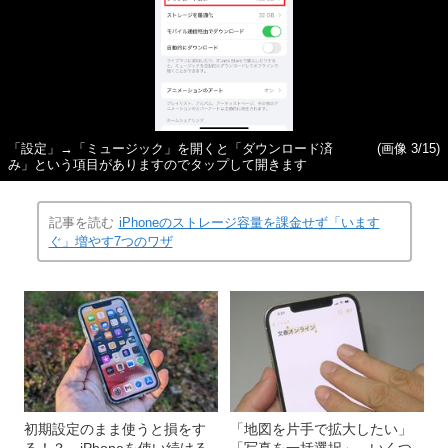
「設定」→「ミュージック」を開くと「ダウンロード済
(画像 3/15)
み」という項目がありますのでタップして開きます
記事を読む
iPhoneのストレージ容量を課金せず「います
ぐ」増やす7つのワザ
初期設定のまま使うと損をす
「地図を片手で拡大したい」