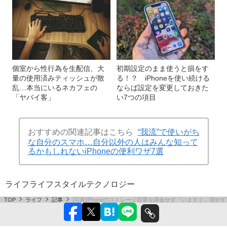
個室から性行為を生配信、大
初期設定のまま使うと損をす
量の使用済みティッシュが散
る！？ iPhoneを使い続ける
乱…本当にいるネカフェの
ならば設定を変更しておきた
「ヤバイ客」
い7つの項目
おすすめの関連記事はこちら
“我流”で使いがち
な自分のスマホ…自分以外の人はみんな知って
るかもしれないiPhoneの便利ワザ7選
ライフ
ライフスタイル
テクノロジー
TOP
ライフ
記事
[写真]iPhoneのストレージ容量を課金せず「いますぐ」増や