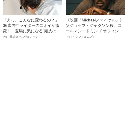
「えっ、こんなに変わるの？」
《映画『Michael／マイケル』》
36歳男性ライターのニオイが激
父ジョセフ・ジャクソン役、コ
変！ 夏場に気になる“頭皮のニ
ールマン・ドミンゴ オフィシャ
オイ”や“ベタつき”を解消す
ルインタビュー“観客を魅了した
PR（株式会社スヴェンソン）
PR（キノフィルムズ）
る、“ウィッグのスペシャリス
名優、複雑な父親像への想いを
ト”が生み出した徹底ケアとは
語る”《日本興収70億円突破》