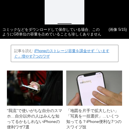
コミックなどをダウンロードして保存している場合、この
(画像 5/15)
ようにGB単位の容量を占めていることも珍しくありません
記事を読む
iPhoneのストレージ容量を課金せず「います
ぐ」増やす7つのワザ
“我流”で使いがちな自分のスマ
「地図を片手で拡大したい」
ホ…自分以外の人はみんな知
「写真を一括選択」…いくつ
ってるかもしれないiPhoneの
知ってる？iPhone便利な7つの
便利ワザ7選
スワイプ技