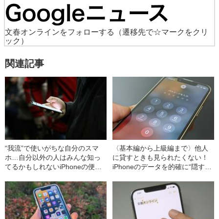
文春オンラインをフォローする
（遷移先で☆マークをクリ
ック）
関連記事
“我流”で使いがちな自分のスマ
〈基本編から上級編まで〉他人
ホ…自分以外の人はみんな知っ
に貸すときも見られたくない！
てるかもしれないiPhoneの便利
iPhoneのデータを的確に“隠す”5
ワザ7選
つのワザ