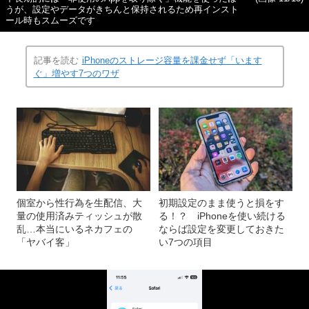
うが、設定やデータがきちんと保持されるため再インスト
ール時もスムーズです
記事を読む
iPhoneのストレージ容量を課金せず「います
ぐ」増やす7つのワザ
個室から性行為を生配信、大
初期設定のまま使うと損をす
量の使用済みティッシュが散
る！？ iPhoneを使い続ける
乱…本当にいるネカフェの
ならば設定を変更しておきた
「ヤバイ客」
い7つの項目