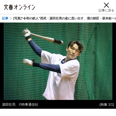
記事に戻る
記事
[写真]“令和の鉄人”西武・源田壮亮の姿に思い出す、僕の師匠・萩本欽
源田壮亮 ©時事通信社
(画像 1/1)