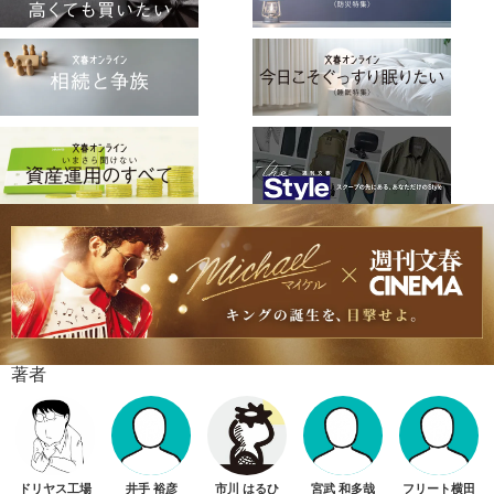
著者
ドリヤス工場
井手 裕彦
市川 はるひ
宮武 和多哉
フリート横田