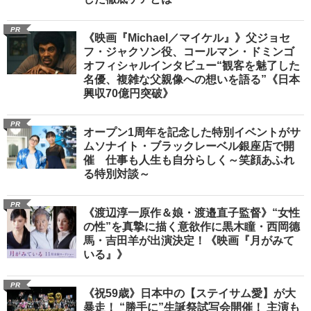
PR
《映画『Michael／マイケル』》父ジョセ
フ・ジャクソン役、コールマン・ドミンゴ
オフィシャルインタビュー“観客を魅了した
名優、複雑な父親像への想いを語る”《日本
興収70億円突破》
PR
オープン1周年を記念した特別イベントがサ
ムソナイト・ブラックレーベル銀座店で開
催 仕事も人生も自分らしく～笑顔あふれ
る特別対談～
PR
《渡辺淳一原作＆娘・渡邉直子監督》“女性
の性”を真摯に描く意欲作に黒木瞳・西岡德
馬・吉田羊が出演決定！《映画『月がみて
いる』》
PR
《祝59歳》日本中の【ステイサム愛】が大
暴走！ “勝手に”生誕祭試写会開催！ 主演も