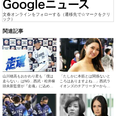
文春オンラインをフォローする
（遷移先で☆マークをクリ
ック）
関連記事
山川穂高もおかわり君も「僕は
「たしかに本筋とは関係ないと
走らない」はNG…西武・松井稼
ころはありますよね…」西武ラ
頭央新監督が『走魂』に込めた
イオンズのチアリーダーからイ
想い
ベントコンパニオンに転身した
女性が明かした“私たちの存在意
義”