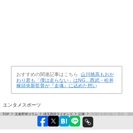
おすすめの関連記事はこちら
山川穂高もおか
わり君も「僕は走らない」はNG…西武・松井
稼頭央新監督が『走魂』に込めた想い
エンタメ
スポーツ
TOP
文春野球コラム
埼玉西武ライオンズ
記事
[写真]“令和の鉄人”西武