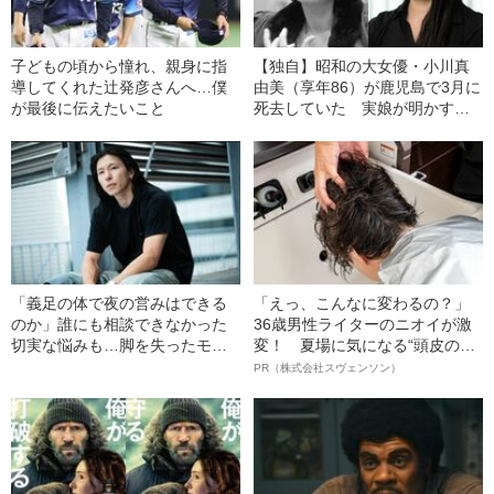
子どもの頃から憧れ、親身に指
【独自】昭和の大女優・小川真
導してくれた辻発彦さんへ…僕
由美（享年86）が鹿児島で3月に
が最後に伝えたいこと
死去していた 実娘が明かす
「毒母」の素顔と空白の晩年
「義足の体で夜の営みはできる
「えっ、こんなに変わるの？」
のか」誰にも相談できなかった
36歳男性ライターのニオイが激
切実な悩みも…脚を失ったモデ
変！ 夏場に気になる“頭皮のニ
ル・かわけい（28）が「ずっと
オイ”や“ベタつき”を解消す
PR（株式会社スヴェンソン）
運がいい」と言えるワケ
る、“ウィッグのスペシャリス
ト”が生み出した徹底ケアとは