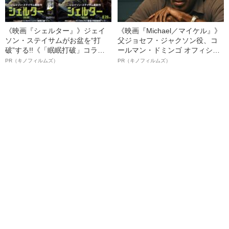
《映画『シェルター』》ジェイ
《映画『Michael／マイケル』》
ソン・ステイサムがお盆を“打
父ジョセフ・ジャクソン役、コ
破”する!!《「眠眠打破」コラ
ールマン・ドミンゴ オフィシャ
ボ》
ルインタビュー“観客を魅了した
PR（キノフィルムズ）
PR（キノフィルムズ）
名優、複雑な父親像への想いを
語る”《日本興収70億円突破》