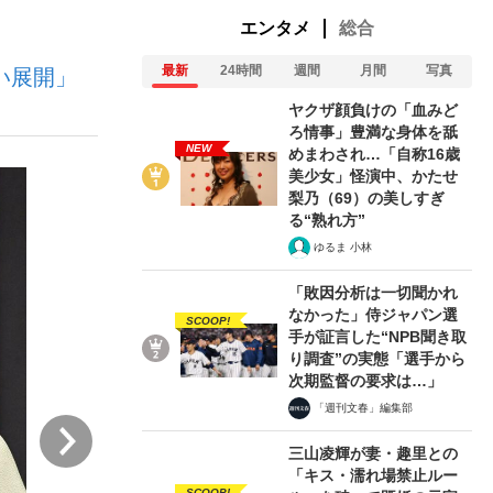
エンタメ
総合
最新
24時間
週間
月間
写真
い展開」
ない資産運用のすべて
ヤクザ顔負けの「血みど
ろ情事」豊満な身体を舐
NEW
めまわされ…「自称16歳
美少女」怪演中、かたせ
が悲しい」『北の国から』倉本聰氏（91...
梨乃（69）の美しすぎ
る“熟れ方”
ゆるま 小林
「敗因分析は一切聞かれ
なかった」侍ジャパン選
SCOOP!
手が証言した“NPB聞き取
り調査”の実態「選手から
次期監督の要求は…」
「週刊文春」編集部
次
三山凌輝が妻・趣里との
「キス・濡れ場禁止ルー
SCOOP!