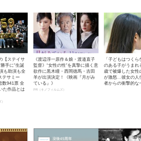
中の【ステイサ
《渡辺淳一原作＆娘・渡邉直子
「子どもはつくら
“勝手に”生誕
監督》“女性の性”を真摯に描く意
のある子がうまれ
主演も助演も全
欲作に黒木瞳・西岡德馬・吉田
歳で被爆した女性
ステサミー
羊が出演決定！《映画『月がみ
が激怒…彼女の人
数941票 全
ている』》
者からの衝撃的な
輝いた作品とは
PR（キノフィルムズ）
ズ）