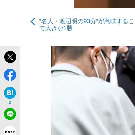
“名人・渡辺明の93分”が意味す
で大きな1勝
「敗因分析は一切聞かれなかった」侍ジャパン選
キングの誕生を、目撃せよ。
the Style
2
「目標達成できなかったからと言って…」サッ