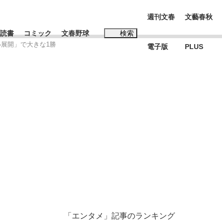
週刊文春
文藝春秋
読書
コミック
文春野球
検索
い展開」で大きな1勝
電子版
PLUS
インタビュー
読書
#松田聖子
む将棋
BC日本代表“敗戦”の真実 選手が明かす...
「エンタメ」記事のランキング