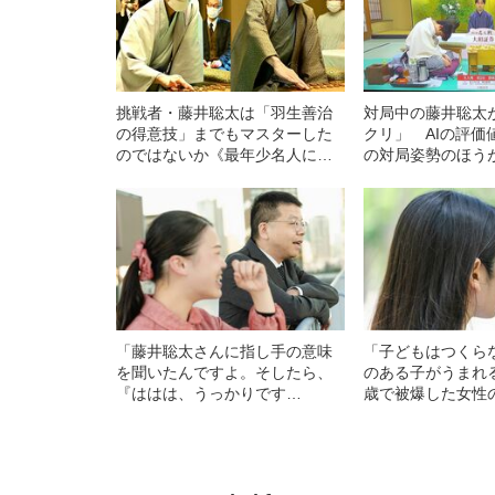
挑戦者・藤井聡太は「羽生善治
対局中の藤井聡太
の得意技」までもマスターした
クリ」 AIの評価
のではないか《最年少名人に向
の対局姿勢のほう
けて大きな1勝》
る”これだけの理由
「藤井聡太さんに指し手の意味
「子どもはつくら
を聞いたんですよ。そしたら、
のある子がうまれ
『ははは、うっかりです
歳で被爆した女性
（笑）』って」
が激怒…彼女の人
者からの衝撃的な