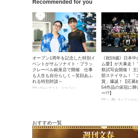
Recommended for you
オープン1周年を記念した特別イ
《祝59歳》日本
ベントがサムソナイト・ブラッ
ム愛】が大暴走！ 
クレーベル銀座店で開催 仕事
祭試写会開催！ 
も人生も自分らしく～笑顔あふ
部ステイサム！「
れる特別対談～
賞」爆誕！【応募総
54作品の栄冠に
PR（サムソナイト・ジャパン）
ー!?】
PR（（株）キノフィルム
おすすめ一覧