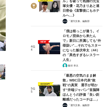
ル」を破って既婚の元宝
塚女優・花乃まりあと連
日密会《直撃後にもホテ
ルへ…》
「週刊文春」編集部
「僕は根っこが違う。イ
2/16
ロモノ団体から来たん
で」新日に所属しても“外
NEW
様扱い”…それでもスター
4位
4
になった飯伏幸太（44）
の「異色すぎるレスラー
人生」
飯伏 幸太
「最悪の空気のまま解
散」WBC日本代表“敗
SCOOP!
戦”の真実 選手が明か
5位
す“井端ジャパン”首脳陣
5
ほんとうの評価「良い距
離感だったコーチは…」
「週刊文春」編集部