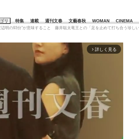
ゴリ
特集
連載
週刊文春
文藝春秋
WOMAN
CINEMA
・渡辺明の93分”が意味すること 藤井聡太竜王との「足を止めて打ち合う珍し
キーワード入力
ス
エンタメ
ライフ
ビジネス
詳しく見る
arrow_forward_ios
ーワードタグ一覧
山凌輝
#高市早苗
#後藤真希
#森岡毅
#城彰二
#内田有紀
観る将棋、読
#亀和田武
て明かした日本代表監督に...
「最悪の空気のまま解散」W