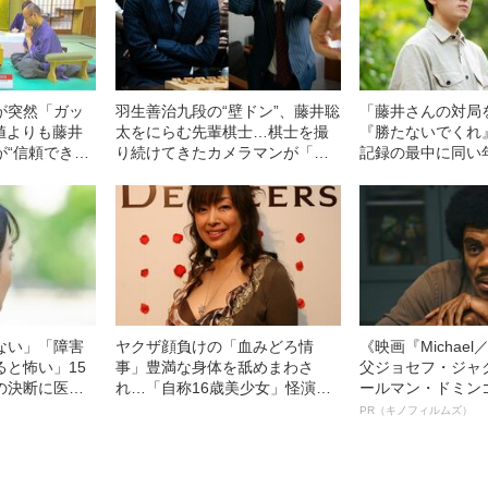
が突然「ガッ
羽生善治九段の“壁ドン”、藤井聡
「藤井さんの対局
値よりも藤井
太をにらむ先輩棋士…棋士を撮
『勝たないでくれ
が“信頼でき
り続けてきたカメラマンが「忘
記録の最中に同い
れられない7つの名場面」
が抱いていた“悔し
ない」「障害
ヤクザ顔負けの「血みどろ情
《映画『Michae
ると怖い」15
事」豊満な身体を舐めまわさ
父ジョセフ・ジャ
の決断に医者
れ…「自称16歳美少女」怪演
ールマン・ドミン
生を変えた“医
中、かたせ梨乃（69）の美しす
ルインタビュー“
PR（キノフィルムズ）
一言”
ぎる“熟れ方”
名優、複雑な父親
語る”《日本興収7