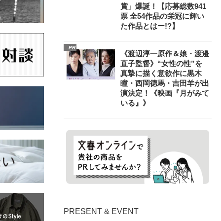
賞」爆誕！【応募総数941
票 全54作品の栄冠に輝い
た作品とはー!?】
PR
《渡辺淳一原作＆娘・渡邉
直子監督》“女性の性”を
真摯に描く意欲作に黒木
瞳・西岡德馬・吉田羊が出
演決定！《映画『月がみて
いる』》
PRESENT & EVENT