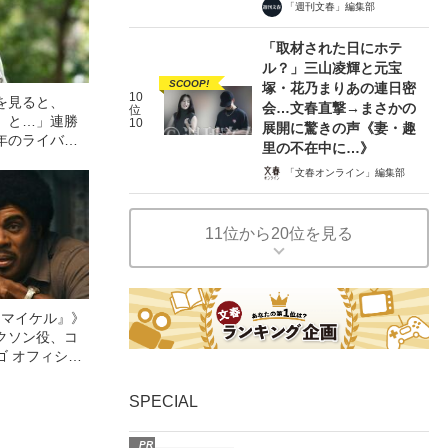
「週刊文春」編集部
「取材された日にホテ
ル？」三山凌輝と元宝
SCOOP!
塚・花乃まりあの連日密
10
を見ると、
会…文春直撃→まさかの
位
』と…」連勝
10
展開に驚きの声《妻・趣
年のライバル
里の不在中に…》
さ”
「文春オンライン」編集部
11位から20位を見る
l／マイケル』》
クソン役、コ
ゴ オフィシャ
観客を魅了した
像への想いを
SPECIAL
0億円突破》
PR