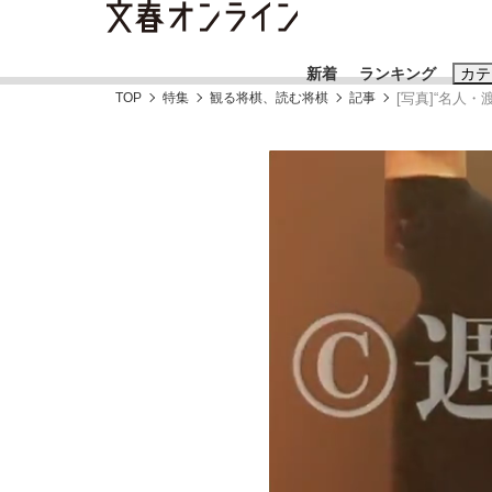
新着
ランキング
カテ
TOP
特集
観る将棋、読む将棋
記事
[写真]“名人
スクープ
ニュー
おすすめのキ
#藤田晋
#三
#玉木雄一郎
「90%は失敗する。でも…」本田圭佑が初め
終戦から81年