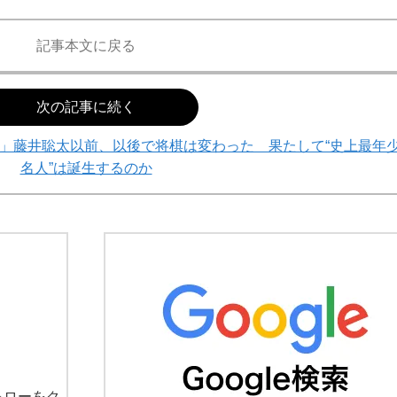
記事本文に戻る
次の記事に続く
」藤井聡太以前、以後で将棋は変わった 果たして“史上最年
名人”は誕生するのか
ォローをク