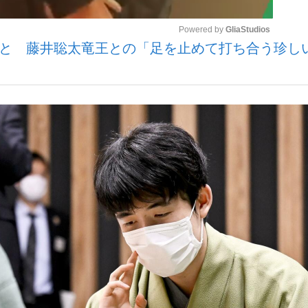
Powered by 
GliaStudios
ること 藤井聡太竜王との「足を止めて打ち合う珍し
いまさら聞け
Mute
手が証言した“NPB聞...
「クマが悪者扱いされているの
もっと見る
カー日本代表・森保一監督...