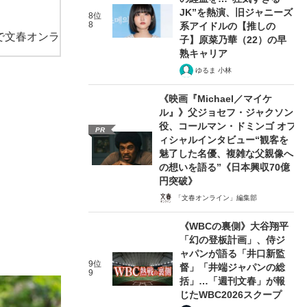
JK”を熱演、旧ジャニーズ
8位
8
系アイドルの【推しの
で文春オンラ
子】原菜乃華（22）の早
熟キャリア
ゆるま 小林
《映画『Michael／マイケ
ル』》父ジョセフ・ジャクソン
役、コールマン・ドミンゴ オフ
PR
ィシャルインタビュー“観客を
魅了した名優、複雑な父親像へ
の想いを語る”《日本興収70億
円突破》
「文春オンライン」編集部
《WBCの裏側》大谷翔平
「幻の登板計画」、侍ジ
ャパンが語る「井口新監
9位
督」「井端ジャパンの総
9
括」…「週刊文春」が報
じたWBC2026スクープ