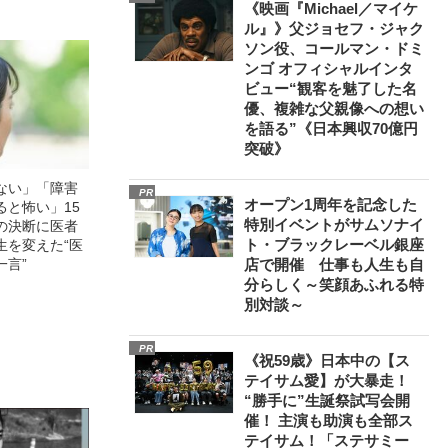
《映画『Michael／マイケ
ル』》父ジョセフ・ジャク
ソン役、コールマン・ドミ
ンゴ オフィシャルインタ
ビュー“観客を魅了した名
優、複雑な父親像への想い
を語る”《日本興収70億円
突破》
ない」「障害
PR
オープン1周年を記念した
ると怖い」15
特別イベントがサムソナイ
の決断に医者
ト・ブラックレーベル銀座
生を変えた“医
一言”
店で開催 仕事も人生も自
分らしく～笑顔あふれる特
別対談～
PR
《祝59歳》日本中の【ス
テイサム愛】が大暴走！
“勝手に”生誕祭試写会開
催！ 主演も助演も全部ス
テイサム！「ステサミー