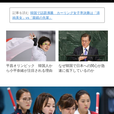
記事を読む
韓国で話題沸騰 カーリング女子準決勝は「清
純美女」vs「眼鏡の先輩」
平昌オリンピック 韓国人か
なぜ韓国で日本への関心が急
ら小平奈緒が注目される理由
速に低下しているのか