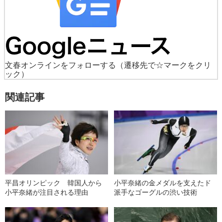
文春オンラインをフォローする
（遷移先で☆マークをクリ
ック）
関連記事
平昌オリンピック 韓国人から
小平奈緒の金メダルを支えたド
小平奈緒が注目される理由
派手なゴーグルの渋い技術