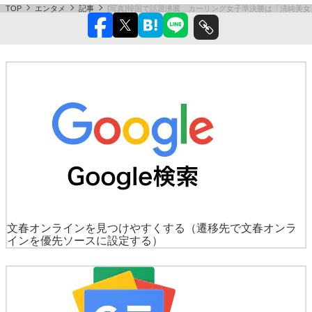
TOP
エンタメ
記事
[写真]韓国で話題沸騰 カーリング女子準決勝は「清純美女
文春オンラインを見つけやすくする
（遷移先で文春オンラ
インを優先ソースに設定する）