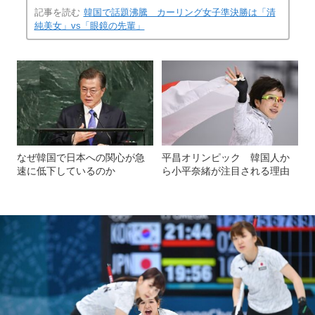
記事を読む
韓国で話題沸騰 カーリング女子準決勝は「清
純美女」vs「眼鏡の先輩」
なぜ韓国で日本への関心が急
平昌オリンピック 韓国人か
速に低下しているのか
ら小平奈緒が注目される理由