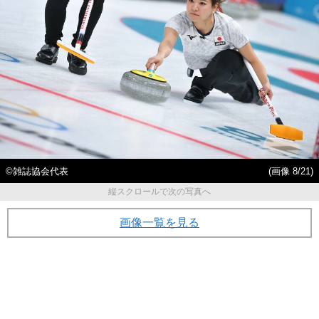
©雑誌協会代表
(画像 8/21)
縦スクロールで次の写真へ
画像一覧を見る