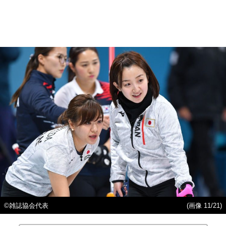
©雑誌協会代表
(画像 11/21)