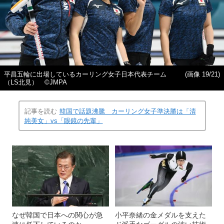
平昌五輪に出場しているカーリング女子日本代表チーム
(画像 19/21)
（LS北見） ©JMPA
記事を読む
韓国で話題沸騰 カーリング女子準決勝は「清
純美女」vs「眼鏡の先輩」
なぜ韓国で日本への関心が急
小平奈緒の金メダルを支えた