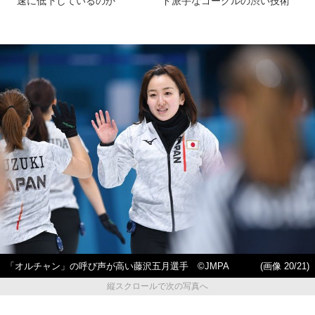
速に低下しているのか
ド派手なゴーグルの渋い技術
「オルチャン」の呼び声が高い藤沢五月選手 ©JMPA
(画像 20/21)
縦スクロールで次の写真へ