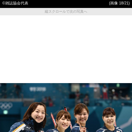
©雑誌協会代表
(画像 18/21)
縦スクロールで次の写真へ