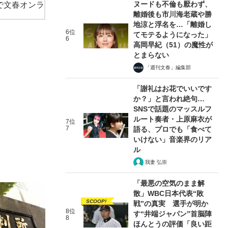
ヌードも不倫も厭わず、
で文春オンラ
離婚後も市川海老蔵や勝
地涼と浮名を…「離婚し
6位
てモテるようになった」
6
高岡早紀（51）の魔性が
とまらない
「週刊文春」編集部
「謝礼はお花でいいです
か？」と言われ絶句…
SNSで話題のマッスルフ
ルート奏者・上原麻衣が
7位
7
語る、プロでも「食べて
いけない」音楽界のリア
ル
我妻 弘崇
「最悪の空気のまま解
散」WBC日本代表“敗
SCOOP!
戦”の真実 選手が明か
8位
す“井端ジャパン”首脳陣
8
ほんとうの評価「良い距