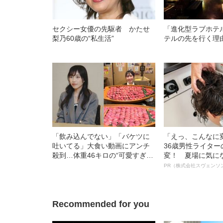
セクシー女優の先駆者 かたせ
「進化型ラブホテ
梨乃60歳の“私生活”
テルの先を行く理
「飲み込んでない」「バケツに
「えっ、こんなに
吐いてる」大食い動画にアンチ
36歳男性ライタ
殺到…体重46キロの“可愛すぎ
変！ 夏場に気に
る”大食い女子（24）が明か
オイ”や“ベタつき
PR（株式会社スヴェンソ
す、“やらせ疑惑”への本音
る、“ウィッグの
ト”が生み出した
Recommended for you