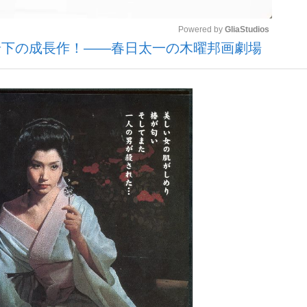
Powered by 
GliaStudios
岩下の成長作！――春日太一の木曜邦画劇場
いまさら聞け
Mute
手が証言した“NPB聞...
「クマが悪者扱いされているの
もっと見る
カー日本代表・森保一監督...