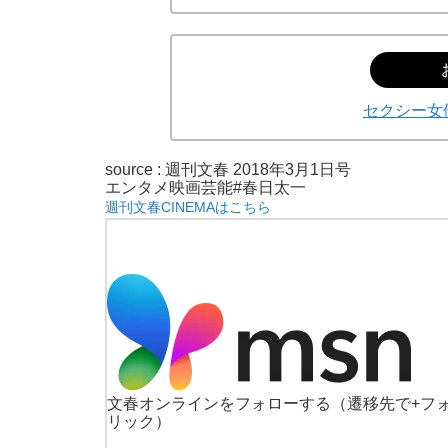
セクシー女
source :
週刊文春 2018年3月1日号
エンタメ
映画
芸能
#春日太一
週刊文春CINEMAはこちら
文春オンラインをフォローする
（遷移先で+フ
リック）