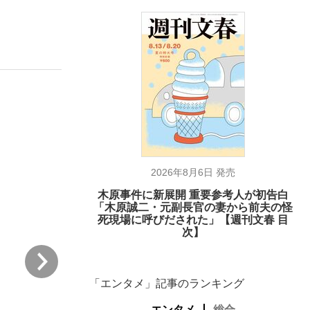
ない資産運用のすべて
が悲しい」『北の国から』倉本聰氏（91...
2026年8月6日 発売
木原事件に新展開 重要参考人が初告白
「木原誠二・元副長官の妻から前夫の怪
死現場に呼びだされた」【週刊文春 目
次】
次
「エンタメ」記事のランキング
エンタメ
総合