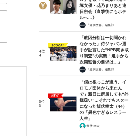
塚女優・花乃まりあと連
日密会《直撃後にもホテ
ルへ…》
「週刊文春」編集部
「敗因分析は一切聞かれ
箱入り娘のイメージから脱皮した岩下の成長
なかった」侍ジャパン選
SCOOP!
手が証言した“NPB聞き取
『五瓣（ごべん）の椿』
2018/02/27
4位
4
り調査”の実態「選手から
次期監督の要求は…」
関連記事
「週刊文春」編集部
「僕は根っこが違う。イ
セクシー女優の先駆者 かたせ梨乃60歳の“私生活”
「進
ロモノ団体から来たん
理由
村主章枝さんのヌード写真集に見る、芸術と自意識
で」新日に所属しても“外
NEW
様扱い”…それでもスター
5位
5
になった飯伏幸太（44）
の「異色すぎるレスラー
人生」
飯伏 幸太