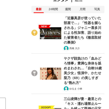
最新
24時間
週間
月間
写真
「近藤真彦が使っていた
部屋で…」「性器を握ら
NEW
される」ジャニー喜多川
による性加害、語り始め
た被害者たち《徹底取材
の裏側》
髙橋 大介
ヤクザ顔負けの「血みど
ろ情事」豊満な身体を舐
めまわされ…「自称16歳
美少女」怪演中、かたせ
梨乃（69）の美しすぎ
る“熟れ方”
ゆるま 小林
三山凌輝が妻・趣里との
「キス・濡れ場禁止ルー
SCOOP!
ル」を破って既婚の元宝