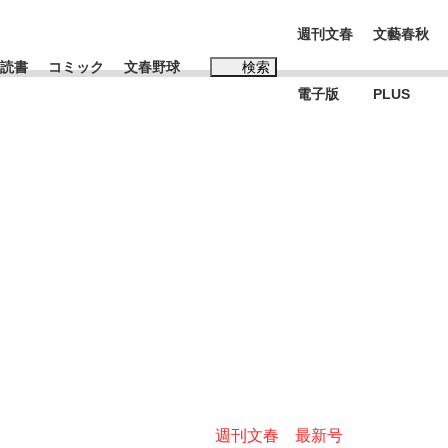
週刊文春
文藝春秋
読書
コミック
文春野球
検索
電子版
PLUS
インタビュー
読書
#松田聖子
む将棋
BC日本代表“敗戦”の真実 選手が明かす...
週刊文春 最新号