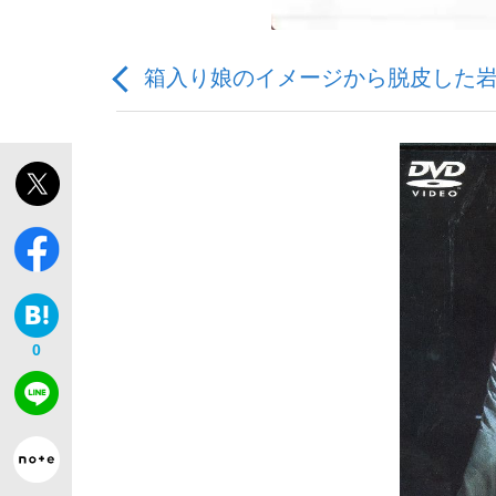
箱入り娘のイメージから脱皮した
「敗因分析は一切聞かれなかった」侍ジャパン選
キングの誕生を、目撃せよ。
0
the Style
「目標達成できなかったからと言って…」サッ