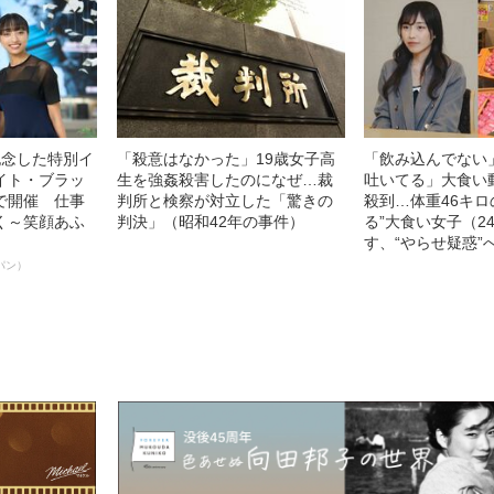
記念した特別イ
「殺意はなかった」19歳女子高
「飲み込んでない
イト・ブラッ
生を強姦殺害したのになぜ…裁
吐いてる」大食い
で開催 仕事
判所と検察が対立した「驚きの
殺到…体重46キロ
く～笑顔あふ
判決」（昭和42年の事件）
る”大食い女子（2
す、“やらせ疑惑”
パン）