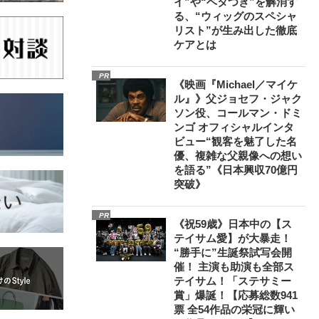
イ”や“ベタつき”を解消す
る、“ウィッグのスペシャ
リスト”が生み出した徹底
ケアとは
PR
《映画『Michael／マイケ
ル』》父ジョセフ・ジャク
ソン役、コールマン・ドミ
ンゴ オフィシャルインタ
ビュー“観客を魅了した名
優、複雑な父親像への想い
を語る”《日本興収70億円
突破》
PR
《祝59歳》日本中の【ス
テイサム愛】が大暴走！
“勝手に”生誕祭試写会開
催！ 主演も助演も全部ス
テイサム！「ステサミー
賞」爆誕！【応募総数941
票 全54作品の栄冠に輝い