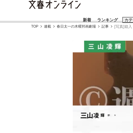
新着
ランキング
カテ
TOP
連載
春日太一の木曜邦画劇場
記事
[写真]箱
スクープ
ニュー
おすすめのキ
#藤田晋
#三
#玉木雄一郎
「90%は失敗する。でも…」本田圭佑が初め
終戦から81年