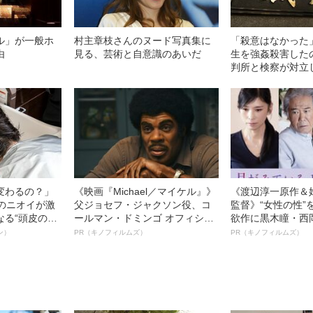
ル」が一般ホ
村主章枝さんのヌード写真集に
「殺意はなかった
由
見る、芸術と自意識のあいだ
生を強姦殺害した
判所と検察が対立
判決」（昭和42年
変わるの？」
《映画『Michael／マイケル』》
《渡辺淳一原作＆
ーのニオイが激
父ジョセフ・ジャクソン役、コ
監督》“女性の性”
なる“頭皮のニ
ールマン・ドミンゴ オフィシャ
欲作に黒木瞳・西
”を解消す
ルインタビュー“観客を魅了した
羊が出演決定！《
ン）
PR（キノフィルムズ）
PR（キノフィルムズ）
スペシャリス
名優、複雑な父親像への想いを
ている』》
徹底ケアとは
語る”《日本興収70億円突破》