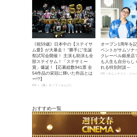
《祝59歳》日本中の【ステイサ
オープン1周年を
ム愛】が大暴走！ “勝手に”生誕
ベントがサムソナ
祭試写会開催！ 主演も助演も全
クレーベル銀座店
部ステイサム！「ステサミー
も人生も自分らし
賞」爆誕！【応募総数941票 全
れる特別対談～
54作品の栄冠に輝いた作品とは
PR（サムソナイト・ジャ
ー!?】
PR（（株）キノフィルムズ）
おすすめ一覧