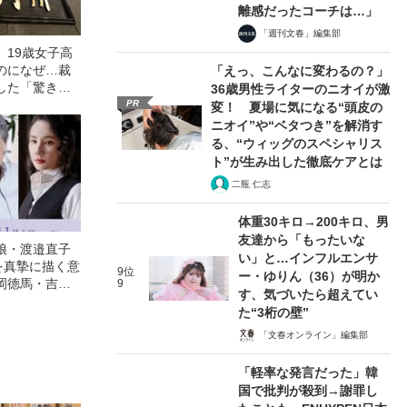
離感だったコーチは…」
「週刊文春」編集部
」19歳女子高
のになぜ…裁
「えっ、こんなに変わるの？」
した「驚きの
36歳男性ライターのニオイが激
の事件）
PR
変！ 夏場に気になる“頭皮の
ニオイ”や“ベタつき”を解消す
る、“ウィッグのスペシャリス
ト”が生み出した徹底ケアとは
二瓶 仁志
体重30キロ→200キロ、男
友達から「もったいな
娘・渡邉直子
い」と…インフルエンサ
を真摯に描く意
9位
ー・ゆりん（36）が明か
岡德馬・吉田
9
す、気づいたら超えてい
映画『月がみ
た“3桁の壁”
「文春オンライン」編集部
「軽率な発言だった」韓
国で批判が殺到→謝罪し