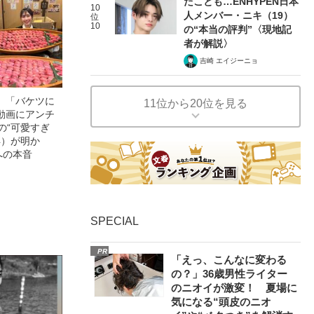
たことも…ENHYPEN日本
10
人メンバー・ニキ（19）
位
10
の“本当の評判”〈現地記
者が解説〉
吉崎 エイジーニョ
」「バケツに
11位から20位を見る
動画にアンチ
の“可愛すぎ
4）が明か
への本音
SPECIAL
PR
「えっ、こんなに変わる
の？」36歳男性ライター
のニオイが激変！ 夏場に
気になる“頭皮のニオ