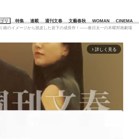
ゴリ
特集
連載
週刊文春
文藝春秋
WOMAN
CINEMA
入り娘のイメージから脱皮した岩下の成長作！――春日太一の木曜邦画劇場
キーワード入力
ス
エンタメ
ライフ
ビジネス
詳しく見る
arrow_forward_ios
ーワードタグ一覧
山凌輝
#高市早苗
#後藤真希
#森岡毅
#城彰二
#内田有紀
観る将棋、読
#亀和田武
て明かした日本代表監督に...
「最悪の空気のまま解散」W