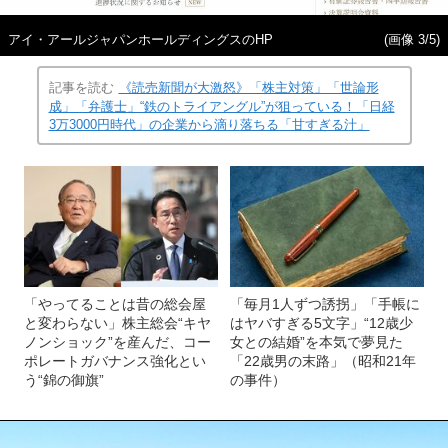
アイ・アールジャパンホールディングスのHP
(画像 3/5)
記事を読む
《読売新聞が大激怒》「株主対策」「世論形
成」「弁護士」“鉄のトライアングル”が狙っている！「日経
3万3000円時代」の企業から滴り落ちる「甘すぎる汁」
「やってることは昔の総会屋
「毎月1人ずつ誘拐」「手帳に
と変わらない」株主総会“キヤ
はヤバすぎる5文字」“12歳少
ノンショック”を産んだ、コー
女との結婚”を本気で夢見た
ポレートガバナンス強化とい
「22歳男の末路」（昭和21年
う“錦の御旗”
の事件）