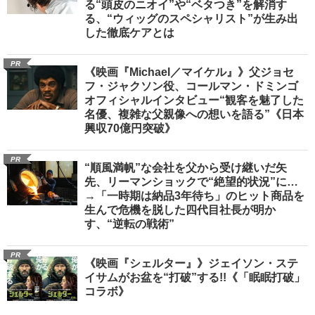
る“頭皮のニオイ”や“ベタつき”を解消す
る、“ウィッグのスペシャリスト”が生み出
した徹底ケアとは
PR
《映画『Michael／マイケル』》父ジョセ
フ・ジャクソン役、コールマン・ドミンゴ
オフィシャルインタビュー“観客を魅了した
名優、複雑な父親像への想いを語る”《日本
興収70億円突破》
PR
“順風満帆”な会社を父から受け継いだ矢
先、リーマンショックで“絶望的状況”に…
→「一時期は納品3年待ち」のヒット商品を
生んで危機を脱した四代目社長が明か
す、“逆転の戦術”
PR
《映画『シェルター』》ジェイソン・ステ
イサムがお盆を“打破”する!!《「眠眠打破」
コラボ》