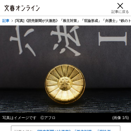
記事に戻る
記事
[写真]《読売新聞が大激怒》「株主対策」「世論形成」「弁護士」“鉄のト
写真はイメージです Ⓒアフロ
(画像 1/5)