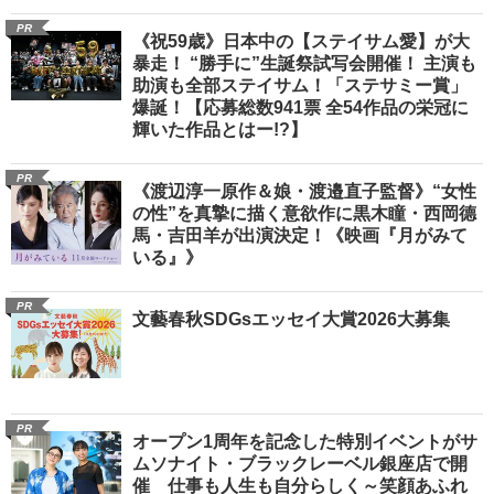
PR
《祝59歳》日本中の【ステイサム愛】が大
暴走！ “勝手に”生誕祭試写会開催！ 主演も
助演も全部ステイサム！「ステサミー賞」
爆誕！【応募総数941票 全54作品の栄冠に
輝いた作品とはー!?】
PR
《渡辺淳一原作＆娘・渡邉直子監督》“女性
の性”を真摯に描く意欲作に黒木瞳・西岡德
馬・吉田羊が出演決定！《映画『月がみて
いる』》
PR
文藝春秋SDGsエッセイ大賞2026大募集
PR
オープン1周年を記念した特別イベントがサ
ムソナイト・ブラックレーベル銀座店で開
催 仕事も人生も自分らしく～笑顔あふれ