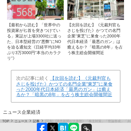
【最初から読む】「世界中の
【次回を読む】《元裁判官も
投資家が匕首を突きつけてい
さじを投げた》かつての名門
る」東証が上場3300社に送っ
企業“東芝”に巣食った2000年
た、日本型経営の“悪弊”にNO
代日本経済「最悪のガン」は
を迫る通知文《日経平均33年
癒えるか？「暗黒の8年」を占
ぶり3万3000円“本当のカラク
う株主総会開催間近
リ”》
次の記事に続く
【次回を読む】《元裁判官も
さじを投げた》かつての名門企業“東芝”に巣食
った2000年代日本経済「最悪のガン」は癒え
るか？「暗黒の8年」を占う株主総会開催間近
ニュース
企業
経済
TOP
ニュース
記事
[写真]《読売新聞が大激怒》「株主対策」「世論形成」「弁