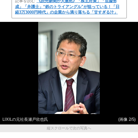
記事を読む
《読売新聞が大激怒》「株主対策」「世論形
成」「弁護士」“鉄のトライアングル”が狙っている！「日
経3万3000円時代」の企業から滴り落ちる「甘すぎる汁」
LIXILの元社長瀬戸欣也氏
(画像 2/5)
縦スクロールで次の写真へ