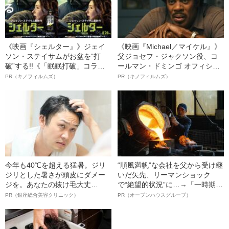
《映画『シェルター』》ジェイ
《映画『Michael／マイケル』》
ソン・ステイサムがお盆を“打
父ジョセフ・ジャクソン役、コ
破”する!!《「眠眠打破」コラ
ールマン・ドミンゴ オフィシャ
ボ》
ルインタビュー“観客を魅了した
PR（キノフィルムズ）
PR（キノフィルムズ）
名優、複雑な父親像への想いを
語る”《日本興収70億円突破》
今年も40℃を超える猛暑。ジリ
“順風満帆”な会社を父から受け継
ジリとした暑さが頭皮にダメー
いだ矢先、リーマンショック
ジを。あなたの抜け毛大丈
で“絶望的状況”に…→「一時期は
夫！？
納品3年待ち」のヒット商品を生
PR（銀座総合美容クリニック）
PR（オープンハウスグループ）
んで危機を脱した四代目社長が
明かす、“逆転の戦術”