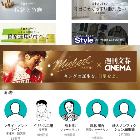
著者
マライ・メント
ドリヤス工場
池上 彰
川北 省吾
鉄人ノンフィク
ライン
ション編集部
漫画家
ジャーナリスト
国際ジャーナリス
ト
著述家・翻訳家
6時間前
5時間前
6時間前
6時間前
12分前