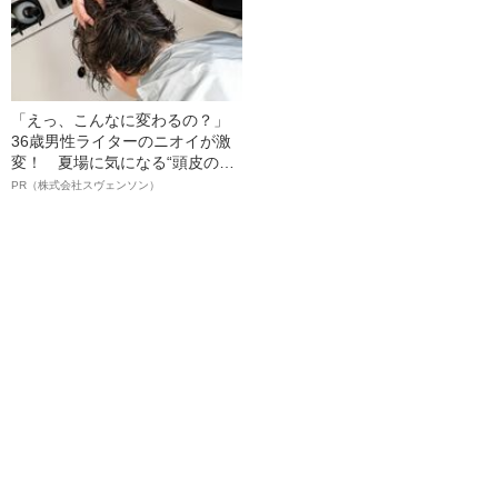
「えっ、こんなに変わるの？」
36歳男性ライターのニオイが激
変！ 夏場に気になる“頭皮のニ
オイ”や“ベタつき”を解消す
PR（株式会社スヴェンソン）
る、“ウィッグのスペシャリス
ト”が生み出した徹底ケアとは