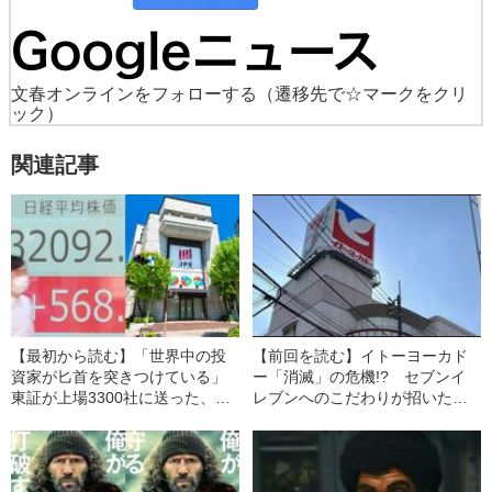
文春オンラインをフォローする
（遷移先で☆マークをクリ
ック）
関連記事
【最初から読む】「世界中の投
【前回を読む】イトーヨーカド
資家が匕首を突きつけている」
ー「消滅」の危機!? セブンイ
東証が上場3300社に送った、日
レブンへのこだわりが招いた
本型経営の“悪弊”にNOを迫る通
「株価下落」最悪のシナリオ“ジ
知文《日経平均33年ぶり3万
ャパン・パッシング”の悪夢ふた
3000円“本当のカラクリ”》
たび