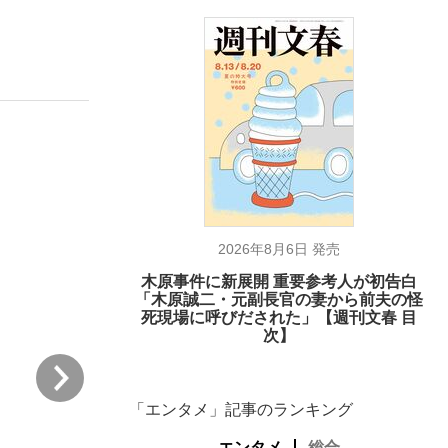
ない資産運用のすべて
が悲しい」『北の国から』倉本聰氏（91...
2026年8月6日 発売
木原事件に新展開 重要参考人が初告白
「木原誠二・元副長官の妻から前夫の怪
死現場に呼びだされた」【週刊文春 目
次】
次
「エンタメ」記事のランキング
エンタメ
総合