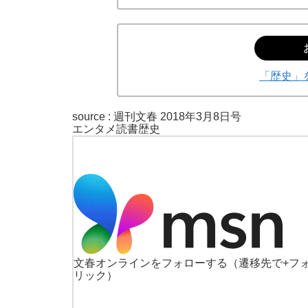
「歴史」
source :
週刊文春 2018年3月8日号
エンタメ
読書
歴史
文春オンラインをフォローする
（遷移先で+フ
リック）