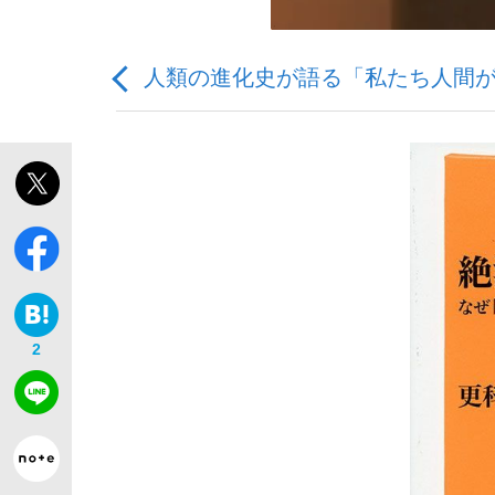
人類の進化史が語る「私たち人間
「敗因分析は一切聞かれなかった」侍ジャパン選
キングの誕生を、目撃せよ。
2
the Style
「目標達成できなかったからと言って…」サッ