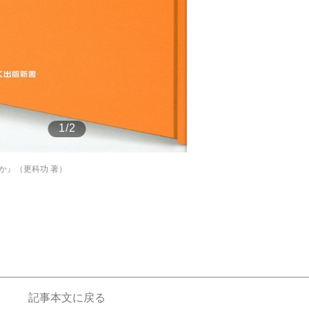
もっと見る
1/2
か』（更科功 著）
記事本文に戻る