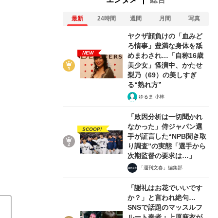
最新
24時間
週間
月間
写真
ヤクザ顔負けの「血みど
ろ情事」豊満な身体を舐
NEW
めまわされ…「自称16歳
美少女」怪演中、かたせ
梨乃（69）の美しすぎ
る“熟れ方”
ゆるま 小林
「敗因分析は一切聞かれ
なかった」侍ジャパン選
SCOOP!
手が証言した“NPB聞き取
り調査”の実態「選手から
次期監督の要求は…」
「週刊文春」編集部
「謝礼はお花でいいです
か？」と言われ絶句…
SNSで話題のマッスルフ
人類の進化史が語る「私たち人間が存
ルート奏者・上原麻衣が