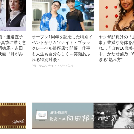
娘・渡邉直子
オープン1周年を記念した特別イ
ヤクザ顔負けの「
を真摯に描く意
ベントがサムソナイト・ブラッ
事」豊満な身体を
岡德馬・吉田
クレーベル銀座店で開催 仕事
れ…「自称16歳
映画『月がみ
も人生も自分らしく～笑顔あふ
中、かたせ梨乃（
れる特別対談～
ぎる“熟れ方”
PR（サムソナイト・ジャパン）