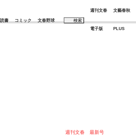
週刊文春
文藝春秋
読書
コミック
文春野球
検索
電子版
PLUS
インタビュー
読書
#松田聖子
む将棋
BC日本代表“敗戦”の真実 選手が明かす...
週刊文春 最新号