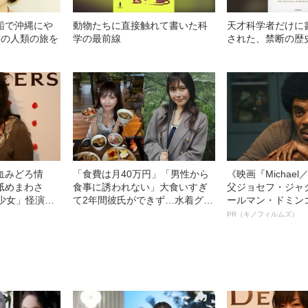
船で沖縄にや
動物たちに直接触れて書いた科
天才科学者だけに
前の人類の旅を
学の最前線
された、禁断の歴
血みどろ情
「食費は月40万円」「男性から
《映画『Michae
舐めまわさ
食事に誘われない」大食いすぎ
父ジョセフ・ジャ
少女」怪演
て2年間彼氏ができず…水着グラ
ールマン・ドミン
69）の美しす
ビアも話題の“可愛すぎる”大食い
ルインタビュー“
PR（キノフィルムズ）
女子（24）が語る、驚愕の食生
名優、複雑な父親
活
語る”《日本興収7