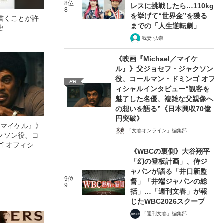
8位
レスに挑戦したら…110kg
8
を挙げて“世界金”を獲る
書くことが許
までの「人生逆転劇」
史
我妻 弘崇
《映画『Michael／マイケ
ル』》父ジョセフ・ジャクソン
役、コールマン・ドミンゴ オフ
PR
ィシャルインタビュー“観客を
魅了した名優、複雑な父親像へ
の想いを語る”《日本興収70億
円突破》
l／マイケル』》
「文春オンライン」編集部
クソン役、コ
ゴ オフィシャ
《WBCの裏側》大谷翔平
観客を魅了した
「幻の登板計画」、侍ジ
像への想いを
ャパンが語る「井口新監
0億円突破》
9位
督」「井端ジャパンの総
9
括」…「週刊文春」が報
じたWBC2026スクープ
「週刊文春」編集部