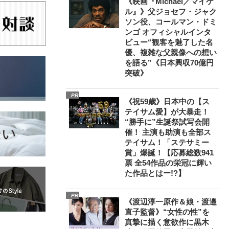
《映画『Michael／マイケ
ル』》父ジョセフ・ジャク
ソン役、コールマン・ドミ
ンゴ オフィシャルインタ
ビュー“観客を魅了した名
優、複雑な父親像への想い
を語る”《日本興収70億円
突破》
PR
《祝59歳》日本中の【ス
テイサム愛】が大暴走！
“勝手に”生誕祭試写会開
催！ 主演も助演も全部ス
テイサム！「ステサミー
賞」爆誕！【応募総数941
票 全54作品の栄冠に輝い
た作品とはー!?】
PR
《渡辺淳一原作＆娘・渡邉
直子監督》“女性の性”を
真摯に描く意欲作に黒木