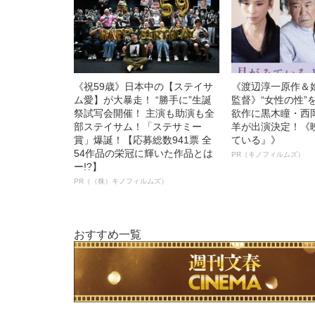
《祝59歳》日本中の【ステイサ
《渡辺淳一原作＆
ム愛】が大暴走！ “勝手に”生誕
監督》“女性の性”
祭試写会開催！ 主演も助演も全
欲作に黒木瞳・西
部ステイサム！「ステサミー
羊が出演決定！《
賞」爆誕！【応募総数941票 全
ている』》
54作品の栄冠に輝いた作品とは
PR（キノフィルムズ）
ー!?】
PR（（株）キノフィルムズ）
おすすめ一覧