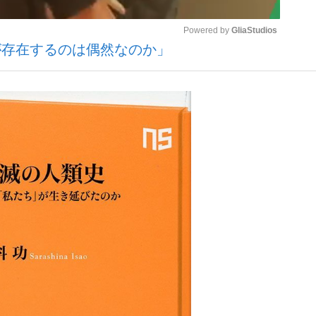
Powered by 
GliaStudios
が存在するのは偶然なのか」
いまさら聞け
Mute
手が証言した“NPB聞...
「クマが悪者扱いされているの
もっと見る
カー日本代表・森保一監督...