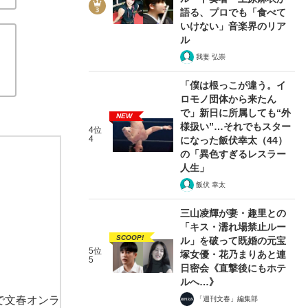
語る、プロでも「食べて
三中信宏が『絶滅の人類史』（更科功
いけない」音楽界のリア
ル
関連記事
我妻 弘崇
「僕は根っこが違う。イ
「歴史」を超えたスコープで私達を捉えなおす
日本人の
ロモノ団体から来たん
の人類の旅を実証航海
動物たちに直接触れて書いた科学
で」新日に所属しても“外
NEW
様扱い”…それでもスター
4位
4
になった飯伏幸太（44）
の「異色すぎるレスラー
人生」
飯伏 幸太
三山凌輝が妻・趣里との
「キス・濡れ場禁止ルー
SCOOP!
ル」を破って既婚の元宝
5位
塚女優・花乃まりあと連
5
日密会《直撃後にもホテ
ルへ…》
で文春オンラ
「週刊文春」編集部