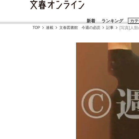
新着
ランキング
カテ
TOP
連載
文春図書館 今週の必読
記事
[写真]人
スクープ
ニュー
おすすめのキ
#藤田晋
#三
#玉木雄一郎
「90%は失敗する。でも…」本田圭佑が初め
終戦から81年