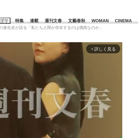
ゴリ
特集
連載
週刊文春
文藝春秋
WOMAN
CINEMA
類の進化史が語る「私たち人間が存在するのは偶然なのか」
キーワード入力
ス
エンタメ
ライフ
ビジネス
詳しく見る
arrow_forward_ios
ーワードタグ一覧
山凌輝
#高市早苗
#後藤真希
#森岡毅
#城彰二
#内田有紀
観る将棋、読
#亀和田武
て明かした日本代表監督に...
「最悪の空気のまま解散」W