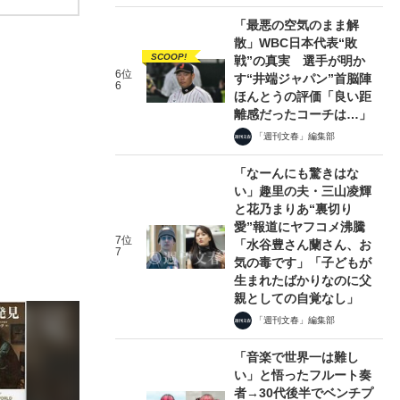
「最悪の空気のまま解
散」WBC日本代表“敗
SCOOP!
戦”の真実 選手が明か
6位
す“井端ジャパン”首脳陣
6
ほんとうの評価「良い距
離感だったコーチは…」
「週刊文春」編集部
「なーんにも驚きはな
い」趣里の夫・三山凌輝
と花乃まりあ“裏切り
愛”報道にヤフコメ沸騰
7位
「水谷豊さん蘭さん、お
7
気の毒です」「子どもが
生まれたばかりなのに父
親としての自覚なし」
「週刊文春」編集部
「音楽で世界一は難し
い」と悟ったフルート奏
者→30代後半でベンチプ