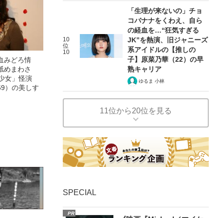
「生理が来ないの」チョ
コバナナをくわえ、自ら
の経血を…“狂気すぎる
10
JK”を熱演、旧ジャニーズ
位
系アイドルの【推しの
10
子】原菜乃華（22）の早
血みどろ情
舐めまわさ
熟キャリア
美少女」怪演
ゆるま 小林
69）の美しす
11位から20位を見る
SPECIAL
PR