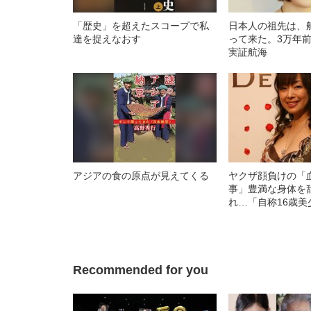
「歴史」を超えたスコープで私
日本人の祖先は、
達を捉えなおす
って来た。3万年
実証航海
アジアの食の原点が見えてくる
ヤクザ顔負けの「
事」豊満な身体を
れ…「自称16歳美
中、かたせ梨乃（
ぎる“熟れ方”
Recommended for you