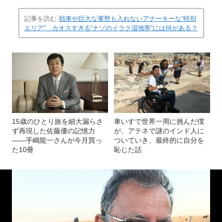
記事を読む
戦車や巨大な軍勢も入れないアナーキーな“特別
エリア”…カオスすぎる“ナゾのイラク湿地帯”には何がある？
15歳のひとり旅を細大漏らさ
車いすで世界一周に挑んだ僕
ず再現した佐藤優の記憶力
が、アテネで謎のインド人に
――手嶋龍一さんが今月買っ
ついていき、最終的に自分を
た10冊
恥じた話