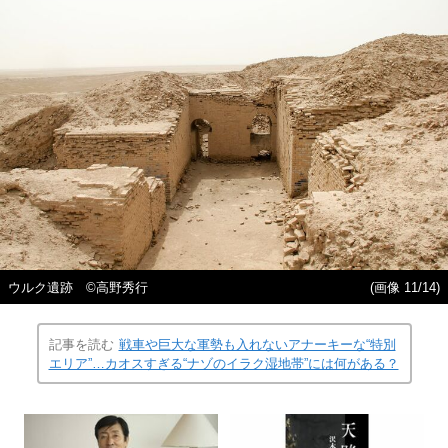
ウルク遺跡 ©高野秀行
(画像 11/14)
記事を読む
戦車や巨大な軍勢も入れないアナーキーな“特別
エリア”…カオスすぎる“ナゾのイラク湿地帯”には何がある？