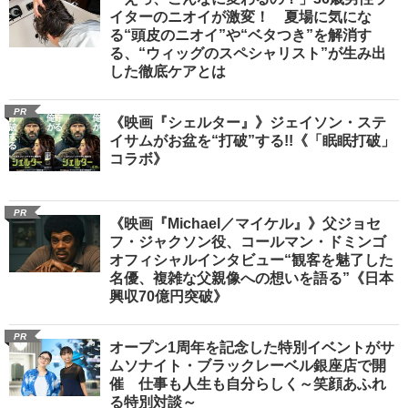
イターのニオイが激変！ 夏場に気にな
る“頭皮のニオイ”や“ベタつき”を解消す
る、“ウィッグのスペシャリスト”が生み出
した徹底ケアとは
PR
《映画『シェルター』》ジェイソン・ステ
イサムがお盆を“打破”する!!《「眠眠打破」
コラボ》
PR
《映画『Michael／マイケル』》父ジョセ
フ・ジャクソン役、コールマン・ドミンゴ
オフィシャルインタビュー“観客を魅了した
名優、複雑な父親像への想いを語る”《日本
興収70億円突破》
PR
オープン1周年を記念した特別イベントがサ
ムソナイト・ブラックレーベル銀座店で開
催 仕事も人生も自分らしく～笑顔あふれ
る特別対談～