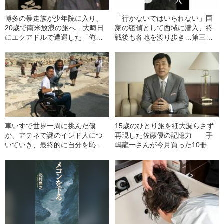
博多の暴走族が少年院に入り、
「行かないではいられない」国
20歳で南米放浪の旅へ…大晦日
家の密偵として西域に潜入、終
にエクアドルで遭遇した「俺は
戦後も各地を渡り歩き…第三者
おっさんにナンパされたの
視点で書き直す“旅の記録”
か！」事件《激レアさん「ブラ
ジル番長」》
車いすで世界一周に挑んだ僕
15歳のひとり旅を細大漏らさず
が、アテネで謎のインド人につ
再現した佐藤優の記憶力――手
いていき、最終的に自分を恥じ
嶋龍一さんが今月買った10冊
た話