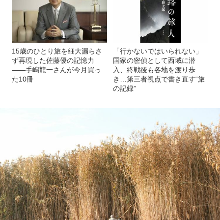
15歳のひとり旅を細大漏らさ
「行かないではいられない」
ず再現した佐藤優の記憶力
国家の密偵として西域に潜
――手嶋龍一さんが今月買っ
入、終戦後も各地を渡り歩
た10冊
き…第三者視点で書き直す“旅
の記録”