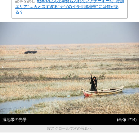
記事を読む
戦車や巨大な軍勢も入れないアナーキーな“特別
エリア”…カオスすぎる“ナゾのイラク湿地帯”には何があ
る？
湿地帯の光景
(画像 2/14)
縦スクロールで次の写真へ