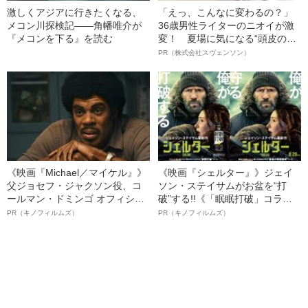
激しくアジアに行きたくなる、
「えっ、こんなに変わるの？」
メコン川探検記――角幡唯介が
36歳男性ライターのニオイが激
『メコンを下る』を読む
変！ 夏場に気になる“頭皮のニ
オイ”や“ベタつき”を解消す
PR（株式会社スヴェンソン）
る、“ウィッグのスペシャリス
ト”が生み出した徹底ケアとは
《映画『Michael／マイケル』》
《映画『シェルター』》ジェイ
父ジョセフ・ジャクソン役、コ
ソン・ステイサムがお盆を“打
ールマン・ドミンゴ オフィシャ
破”する!!《「眠眠打破」コラ
ルインタビュー“観客を魅了した
ボ》
PR（キノフィルムズ）
PR（キノフィルムズ）
名優、複雑な父親像への想いを
語る”《日本興収70億円突破》