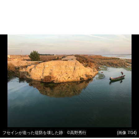
フセインが造った堤防を壊した跡 ©高野秀行
(画像 7/14)