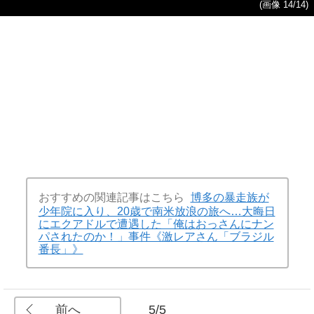
(画像 14/14)
おすすめの関連記事はこちら
博多の暴走族が
少年院に入り、20歳で南米放浪の旅へ…大晦日
にエクアドルで遭遇した「俺はおっさんにナン
パされたのか！」事件《激レアさん「ブラジル
番長」》
前へ
5/5