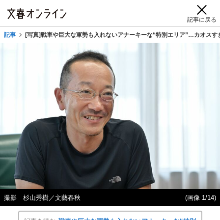
記事に戻る
記事
[写真]戦車や巨大な軍勢も入れないアナーキーな“特別エリア”…カオスす
撮影 杉山秀樹／文藝春秋
(画像 1/14)