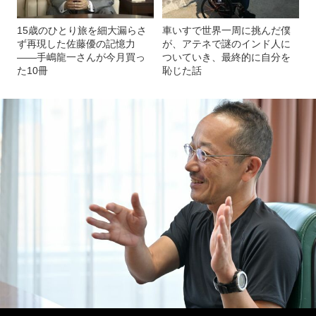
15歳のひとり旅を細大漏らさ
車いすで世界一周に挑んだ僕
ず再現した佐藤優の記憶力
が、アテネで謎のインド人に
――手嶋龍一さんが今月買っ
ついていき、最終的に自分を
た10冊
恥じた話