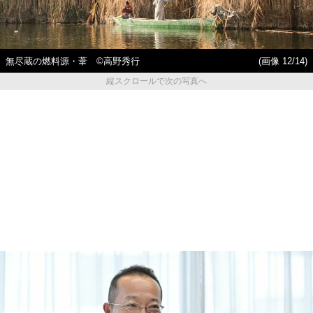
無尽蔵の燃料源・葦 ©高野秀行
(画像 12/14)
縦スクロールで次の写真へ