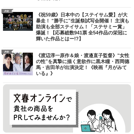
PR
《祝59歳》日本中の【ステイサム愛】が大
暴走！ “勝手に”生誕祭試写会開催！ 主演も
助演も全部ステイサム！「ステサミー賞」
爆誕！【応募総数941票 全54作品の栄冠に
輝いた作品とはー!?】
PR
《渡辺淳一原作＆娘・渡邉直子監督》“女性
の性”を真摯に描く意欲作に黒木瞳・西岡德
馬・吉田羊が出演決定！《映画『月がみて
いる』》