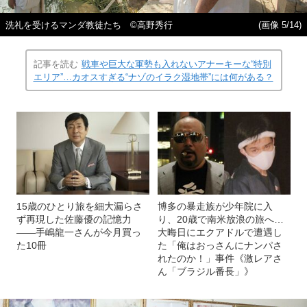
洗礼を受けるマンダ教徒たち ©高野秀行
(画像 5/14)
記事を読む
戦車や巨大な軍勢も入れないアナーキーな“特別
エリア”…カオスすぎる“ナゾのイラク湿地帯”には何がある？
15歳のひとり旅を細大漏らさ
博多の暴走族が少年院に入
ず再現した佐藤優の記憶力
り、20歳で南米放浪の旅へ…
――手嶋龍一さんが今月買っ
大晦日にエクアドルで遭遇し
た10冊
た「俺はおっさんにナンパさ
れたのか！」事件《激レアさ
ん「ブラジル番長」》