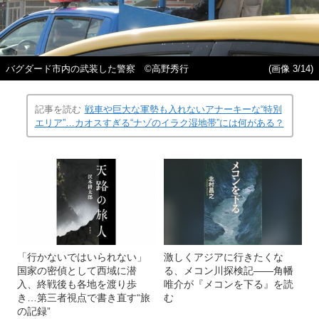
バグダード市内の武装した警察 ©高野秀行
(画像 3/14)
記事を読む
戦車や巨大な軍勢も入れないアナーキーな“特別
エリア”…カオスすぎる“ナゾのイラク湿地帯”には何がある？
「行かないではいられない」
激しくアジアに行きたくな
国家の密偵として西域に潜
る、メコン川探検記――角幡
入、終戦後も各地を渡り歩
唯介が『メコンを下る』を読
き…第三者視点で書き直す“旅
む
の記録”