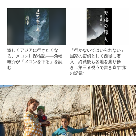
激しくアジアに行きたくな
「行かないではいられない」
る、メコン川探検記――角幡
国家の密偵として西域に潜
唯介が『メコンを下る』を読
入、終戦後も各地を渡り歩
む
き…第三者視点で書き直す“旅
の記録”