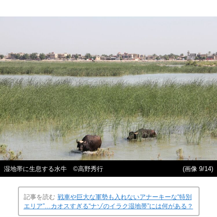
湿地帯に生息する水牛 ©高野秀行
(画像 9/14)
記事を読む
戦車や巨大な軍勢も入れないアナーキーな“特別
エリア”…カオスすぎる“ナゾのイラク湿地帯”には何がある？