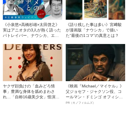
《小泉悠×高橋杉雄×太田啓之》
《語り残した事は多い》宮﨑駿
実はアニオタの3人が熱く語った
が漫画版「ナウシカ」で描い
パトレイバー、ナウシカ、エヴ
た“最後の1コマ”の真意とは？
ァ、ガンダム
ヤクザ顔負けの「血みどろ情
《映画『Michael／マイケル』》
事」豊満な身体を舐めまわさ
父ジョセフ・ジャクソン役、コ
れ…「自称16歳美少女」怪演
ールマン・ドミンゴ オフィシャ
中、かたせ梨乃（69）の美しす
ルインタビュー“観客を魅了した
PR（キノフィルムズ）
ぎる“熟れ方”
名優、複雑な父親像への想いを
語る”《日本興収70億円突破》