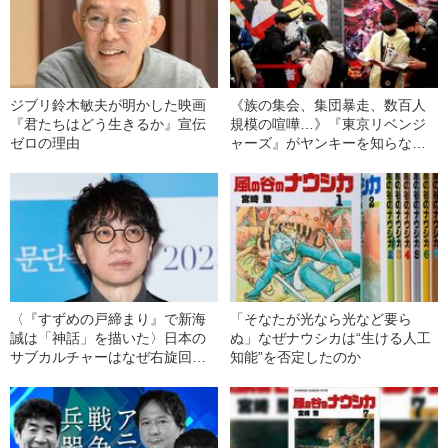
ジブリ鈴木敏夫が明かした映画
《族の集会、集団暴走、数百人
『君たちはどう生きるか』宣伝
規模の喧嘩…》『東京リベンジ
ゼロの理由
ャーズ』がヤンキーを知らない
世代にヒットした理由
〈『すずめの戸締まり』で新海
「そなたが光なら光など要ら
誠は「神話」を描いた〉日本の
ぬ」なぜナウシカは“生ける人工
サブカルチャーはなぜ右旋回す
知能”を否定したのか
るのか？