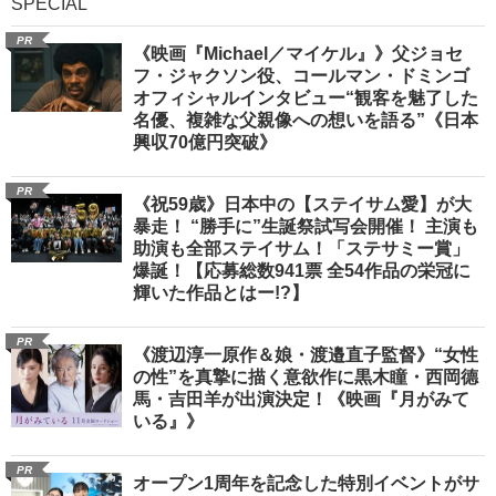
SPECIAL
PR
《映画『Michael／マイケル』》父ジョセ
フ・ジャクソン役、コールマン・ドミンゴ
オフィシャルインタビュー“観客を魅了した
名優、複雑な父親像への想いを語る”《日本
興収70億円突破》
PR
《祝59歳》日本中の【ステイサム愛】が大
暴走！ “勝手に”生誕祭試写会開催！ 主演も
助演も全部ステイサム！「ステサミー賞」
爆誕！【応募総数941票 全54作品の栄冠に
輝いた作品とはー!?】
PR
《渡辺淳一原作＆娘・渡邉直子監督》“女性
の性”を真摯に描く意欲作に黒木瞳・西岡德
馬・吉田羊が出演決定！《映画『月がみて
いる』》
PR
オープン1周年を記念した特別イベントがサ