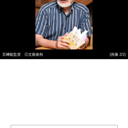
宮﨑駿監督 Ⓒ文藝春秋
(画像 2/2)