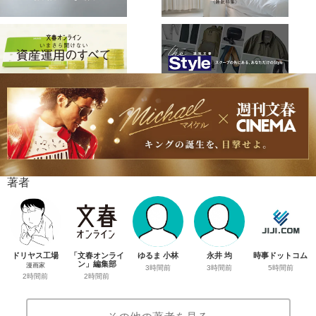
著者
ドリヤス工場
「文春オンライ
ゆるま 小林
永井 均
時事ドットコム
ン」編集部
漫画家
3時間前
3時間前
5時間前
2時間前
2時間前