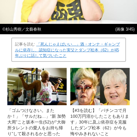
©杉山秀樹／文藝春秋
(画像 3/45)
記事を読む
「死んじゃえばいい…」酒・オンナ・ギャンブ
ルに依存し、認知症になった実父とダンプ松本（62）が45
年ぶりに話して気づいたこと
「ゴムつけなさい。また
【#3を読む】「パチンコで月
か！」「サルだね…」“新 加勢
100万円溶かしたこともありま
大周”こと坂本一生(52)が“大御
す」30年に及ぶ依存症を克服
所タレントの愛人をお持ち帰
したダンプ松本（62）が今も
り”して殺されるかと思った
悔やみきれないこと