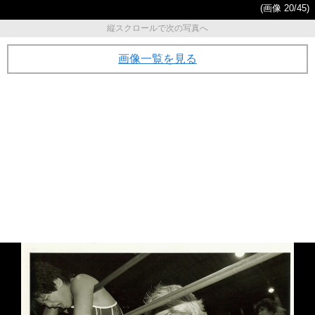
(画像 20/45)
縦スクロールで次の写真へ
画像一覧を見る