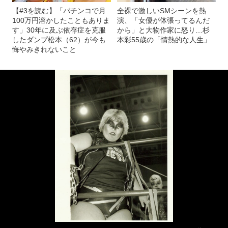
【#3を読む】「パチンコで月
全裸で激しいSMシーンを熱
100万円溶かしたこともありま
演、「女優が体張ってるんだ
す」30年に及ぶ依存症を克服
から」と大物作家に怒り…杉
したダンプ松本（62）が今も
本彩55歳の「情熱的な人生」
悔やみきれないこと