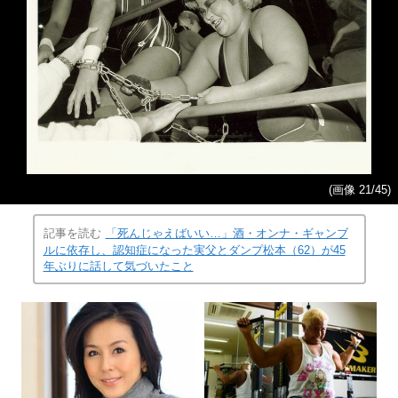
(画像 21/45)
記事を読む
「死んじゃえばいい…」酒・オンナ・ギャンブ
ルに依存し、認知症になった実父とダンプ松本（62）が45
年ぶりに話して気づいたこと