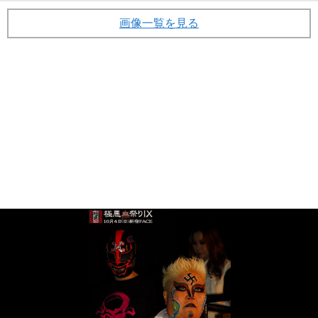
画像一覧を見る