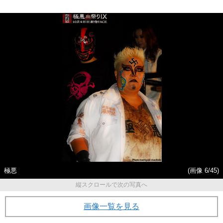
極悪
(画像 6/45)
縦スクロールで次の写真へ
画像一覧を見る