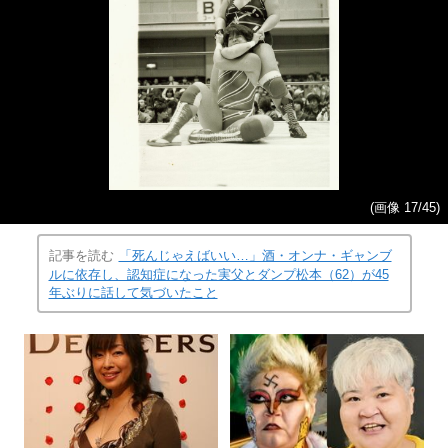
(画像 17/45)
記事を読む
「死んじゃえばいい…」酒・オンナ・ギャンブ
ルに依存し、認知症になった実父とダンプ松本（62）が45
年ぶりに話して気づいたこと