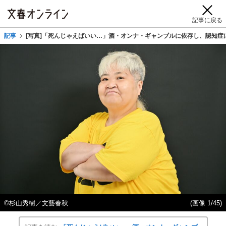
記事に戻る
記事
[写真]「死んじゃえばいい…」酒・オンナ・ギャンブルに依存し、認知症
©杉山秀樹／文藝春秋
(画像 1/45)