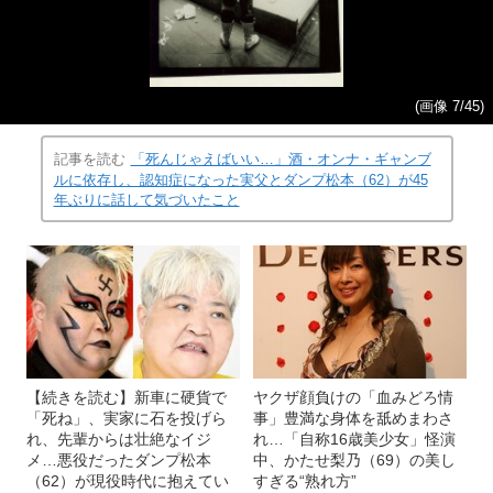
(画像 7/45)
記事を読む
「死んじゃえばいい…」酒・オンナ・ギャンブ
ルに依存し、認知症になった実父とダンプ松本（62）が45
年ぶりに話して気づいたこと
【続きを読む】新車に硬貨で
ヤクザ顔負けの「血みどろ情
「死ね」、実家に石を投げら
事」豊満な身体を舐めまわさ
れ、先輩からは壮絶なイジ
れ…「自称16歳美少女」怪演
メ…悪役だったダンプ松本
中、かたせ梨乃（69）の美し
（62）が現役時代に抱えてい
すぎる“熟れ方”