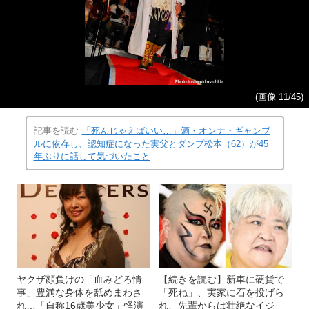
(画像 11/45)
記事を読む
「死んじゃえばいい…」酒・オンナ・ギャンブ
ルに依存し、認知症になった実父とダンプ松本（62）が45
年ぶりに話して気づいたこと
ヤクザ顔負けの「血みどろ情
【続きを読む】新車に硬貨で
事」豊満な身体を舐めまわさ
「死ね」、実家に石を投げら
れ…「自称16歳美少女」怪演
れ、先輩からは壮絶なイジ