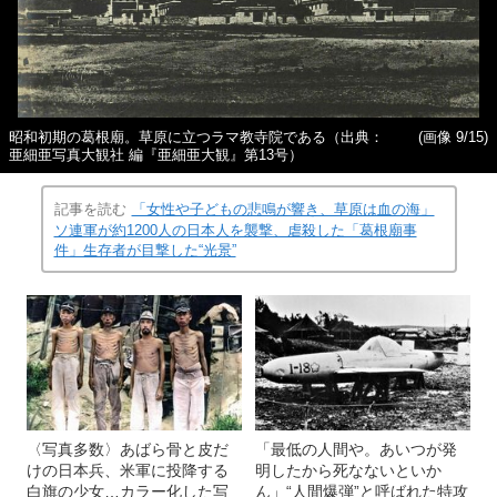
昭和初期の葛根廟。草原に立つラマ教寺院である（出典：
(画像 9/15)
亜細亜写真大観社 編『亜細亜大観』第13号）
記事を読む
「女性や子どもの悲鳴が響き、草原は血の海」
ソ連軍が約1200人の日本人を襲撃、虐殺した「葛根廟事
件」生存者が目撃した“光景”
〈写真多数〉あばら骨と皮だ
「最低の人間や。あいつが発
けの日本兵、米軍に投降する
明したから死なないといか
白旗の少女…カラー化した写
ん」“人間爆弾”と呼ばれた特攻