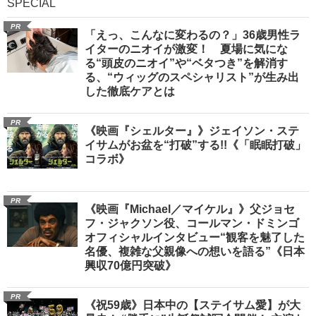
SPECIAL
PR
「えっ、こんなに変わるの？」36歳男性ラ
イターのニオイが激変！ 夏場に気にな
る“頭皮のニオイ”や“ベタつき”を解消す
る、“ウィッグのスペシャリスト”が生み出
した徹底ケアとは
PR
《映画『シェルター』》ジェイソン・ステ
イサムがお盆を“打破”する!!《「眠眠打破」
コラボ》
PR
《映画『Michael／マイケル』》父ジョセ
フ・ジャクソン役、コールマン・ドミンゴ
オフィシャルインタビュー“観客を魅了した
名優、複雑な父親像への想いを語る”《日本
興収70億円突破》
PR
《祝59歳》日本中の【ステイサム愛】が大