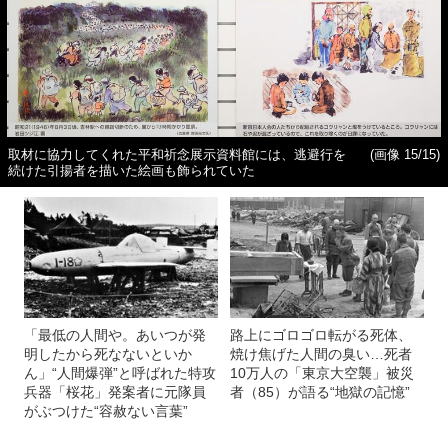
取材に協力してくれた平和祈念展示資料館には、逃避行を
(画像 15/15)
続けた引揚者を描いた絵画も飾られていた
「最低の人間や。あいつが発
路上にゴロゴロ転がる死体、
明したから死なないといか
焼け焦げた人間の臭い…死者
ん」“人間爆弾”と呼ばれた特攻
10万人の「東京大空襲」被災
兵器「桜花」発案者に元隊員
者（85）が語る“地獄の記憶”
がぶつけた“容赦ない言葉”