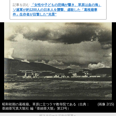
記事を読む
「女性や子どもの悲鳴が響き、草原は血の海」
ソ連軍が約1200人の日本人を襲撃、虐殺した「葛根廟事
件」生存者が目撃した“光景”
昭和初期の葛根廟。草原に立つラマ教寺院である（出典：
(画像 2/15)
亜細亜写真大観社 編『亜細亜大観』第13号）
縦スクロールで次の写真へ