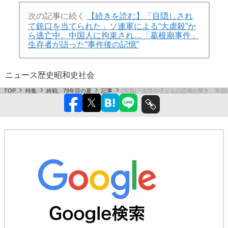
次の記事に続く
【続きを読む】「目隠しされ
て銃口を当てられた」ソ連軍による“大虐殺”か
ら逃亡中、中国人に拘束され…「葛根廟事件」
生存者が語った“事件後の記憶”
ニュース
歴史
昭和史
社会
TOP
特集
終戦、78年目の夏
記事
[写真]「女性や子どもの悲鳴が響き、草原