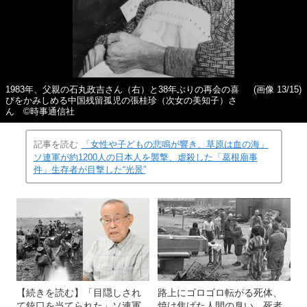
1983年、父親の石丸政吉さん（右）と38年ぶりの再会の喜
(画像 13/15)
びをかみしめる中国残留孤児の張桂珍（次女の美知子）さ
ん ©時事通信社
記事を読む
「女性や子どもの悲鳴が響き、草原は血の海」
ソ連軍が約1200人の日本人を襲撃、虐殺した「葛根廟事
件」生存者が目撃した“光景”
【続きを読む】「目隠しされ
路上にゴロゴロ転がる死体、
て銃口を当てられた」ソ連軍
焼け焦げた人間の臭い…死者