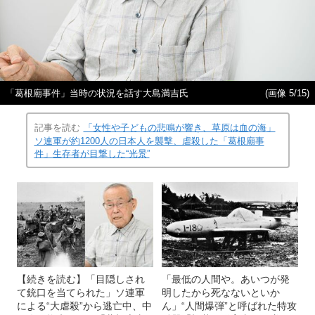
「葛根廟事件」当時の状況を話す大島満吉氏
(画像 5/15)
記事を読む
「女性や子どもの悲鳴が響き、草原は血の海」
ソ連軍が約1200人の日本人を襲撃、虐殺した「葛根廟事
件」生存者が目撃した“光景”
【続きを読む】「目隠しされ
「最低の人間や。あいつが発
て銃口を当てられた」ソ連軍
明したから死なないといか
による“大虐殺”から逃亡中、中
ん」“人間爆弾”と呼ばれた特攻