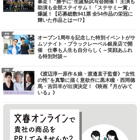
暴走！ “勝手に”生誕祭試写会開催！ 主演も
助演も全部ステイサム！「ステサミー賞」
爆誕！【応募総数941票 全54作品の栄冠に
輝いた作品とはー!?】
PR
オープン1周年を記念した特別イベントがサ
ムソナイト・ブラックレーベル銀座店で開
催 仕事も人生も自分らしく～笑顔あふれ
る特別対談～
PR
《渡辺淳一原作＆娘・渡邉直子監督》“女性
の性”を真摯に描く意欲作に黒木瞳・西岡德
馬・吉田羊が出演決定！《映画『月がみて
いる』》