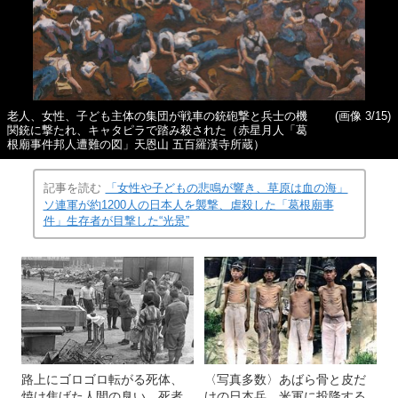
老人、女性、子ども主体の集団が戦車の銃砲撃と兵士の機
(画像 3/15)
関銃に撃たれ、キャタピラで踏み殺された（赤星月人「葛
根廟事件邦人遭難の図」天恩山 五百羅漢寺所蔵）
記事を読む
「女性や子どもの悲鳴が響き、草原は血の海」
ソ連軍が約1200人の日本人を襲撃、虐殺した「葛根廟事
件」生存者が目撃した“光景”
路上にゴロゴロ転がる死体、
〈写真多数〉あばら骨と皮だ
焼け焦げた人間の臭い…死者
けの日本兵、米軍に投降する