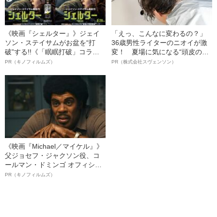
《映画『シェルター』》ジェイ
「えっ、こんなに変わるの？」
ソン・ステイサムがお盆を“打
36歳男性ライターのニオイが激
破”する!!《「眠眠打破」コラ
変！ 夏場に気になる“頭皮のニ
ボ》
オイ”や“ベタつき”を解消す
PR（キノフィルムズ）
PR（株式会社スヴェンソン）
る、“ウィッグのスペシャリス
ト”が生み出した徹底ケアとは
《映画『Michael／マイケル』》
父ジョセフ・ジャクソン役、コ
ールマン・ドミンゴ オフィシャ
ルインタビュー“観客を魅了した
PR（キノフィルムズ）
名優、複雑な父親像への想いを
語る”《日本興収70億円突破》