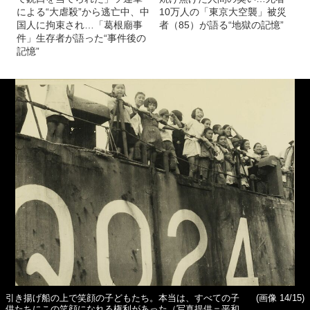
による“大虐殺”から逃亡中、中
10万人の「東京大空襲」被災
国人に拘束され…「葛根廟事
者（85）が語る“地獄の記憶”
件」生存者が語った“事件後の
記憶”
引き揚げ船の上で笑顔の子どもたち。本当は、すべての子
(画像 14/15)
供たちにこの笑顔になれる権利があった（写真提供＝平和