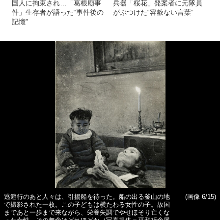
国人に拘束され…「葛根廟事
兵器「桜花」発案者に元隊員
件」生存者が語った“事件後の
がぶつけた“容赦ない言葉”
記憶”
逃避行のあと人々は、引揚船を待った。船の出る釜山の地
(画像 6/15)
で撮影された一枚。この子どもは横たわる女性の子。故国
まであと一歩まで来ながら、栄養失調でやせほそり亡くな