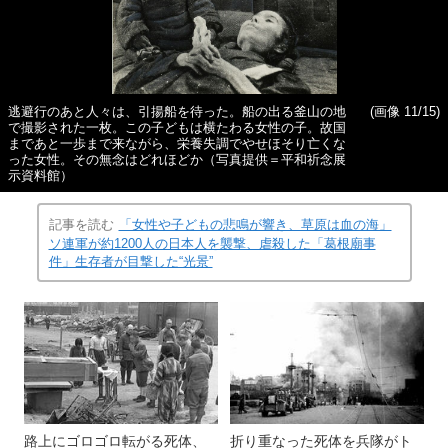
逃避行のあと人々は、引揚船を待った。船の出る釜山の地
(画像 11/15)
で撮影された一枚。この子どもは横たわる女性の子。故国
まであと一歩まで来ながら、栄養失調でやせほそり亡くな
った女性。その無念はどれほどか（写真提供＝平和祈念展
示資料館）
記事を読む
「女性や子どもの悲鳴が響き、草原は血の海」
ソ連軍が約1200人の日本人を襲撃、虐殺した「葛根廟事
件」生存者が目撃した“光景”
路上にゴロゴロ転がる死体、
折り重なった死体を兵隊がト