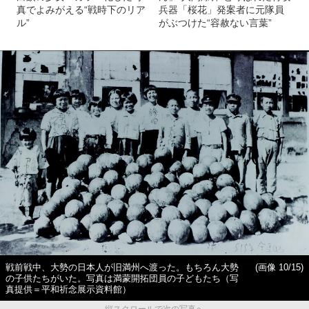
真でよみがえる“戦時下のリア
兵器「桜花」発案者に元隊員
ル”
がぶつけた“容赦ない言葉”
戦前戦中、大勢の日本人が旧満州へ渡った。もちろん大勢
(画像 10/15)
の子供たちがいた。写真は満蒙開拓団員の子どもたち（写
真提供＝平和祈念展示資料館）