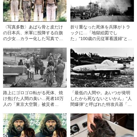
〈写真多数〉あばら骨と皮だけ
折り重なった死体を兵隊がトラ
の日本兵、米軍に投降する白旗
ックに…「地獄絵図でし
の少女…カラー化した写真でよ
た」“100歳の元従軍看護婦”と
みがえる“戦時下のリアル”
「2週間以上続いた腐臭」
路上にゴロゴロ転がる死体、焼
「最低の人間や。あいつが発明
け焦げた人間の臭い…死者10万
したから死なないといかん」“人
人の「東京大空襲」被災者
間爆弾”と呼ばれた特攻兵器「桜
（85）が語る“地獄の記憶”
花」発案者に元隊員がぶつけ
た“容赦ない言葉”