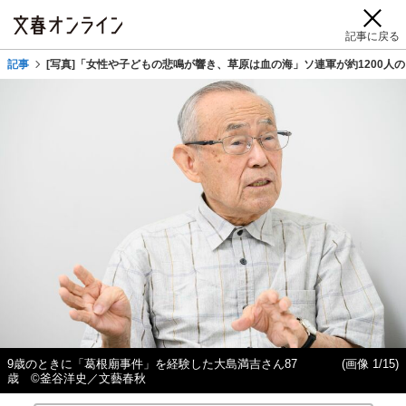
記事に戻る
記事
[写真]「女性や子どもの悲鳴が響き、草原は血の海」ソ連軍が約1200人
9歳のときに「葛根廟事件」を経験した大島満吉さん87
(画像 1/15)
歳 ©釜谷洋史／文藝春秋