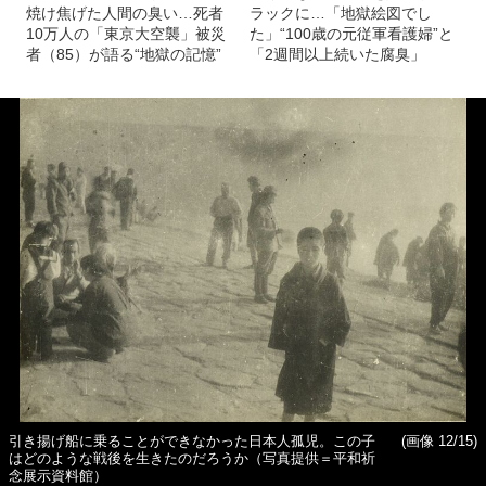
焼け焦げた人間の臭い…死者
ラックに…「地獄絵図でし
10万人の「東京大空襲」被災
た」“100歳の元従軍看護婦”と
者（85）が語る“地獄の記憶”
「2週間以上続いた腐臭」
引き揚げ船に乗ることができなかった日本人孤児。この子
(画像 12/15)
はどのような戦後を生きたのだろうか（写真提供＝平和祈
念展示資料館）