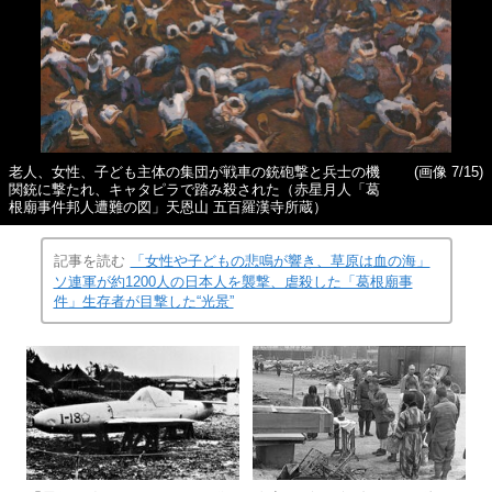
老人、女性、子ども主体の集団が戦車の銃砲撃と兵士の機
(画像 7/15)
関銃に撃たれ、キャタピラで踏み殺された（赤星月人「葛
根廟事件邦人遭難の図」天恩山 五百羅漢寺所蔵）
記事を読む
「女性や子どもの悲鳴が響き、草原は血の海」
ソ連軍が約1200人の日本人を襲撃、虐殺した「葛根廟事
件」生存者が目撃した“光景”