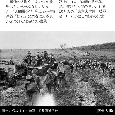
「最低の人間や。あいつが発
路上にゴロゴロ転がる死体、
明したから死なないといか
焼け焦げた人間の臭い…死者
ん」“人間爆弾”と呼ばれた特攻
10万人の「東京大空襲」被災
兵器「桜花」発案者に元隊員
者（85）が語る“地獄の記憶”
がぶつけた“容赦ない言葉”
満州に侵攻するソ連軍 ©共同通信社
(画像 8/15)