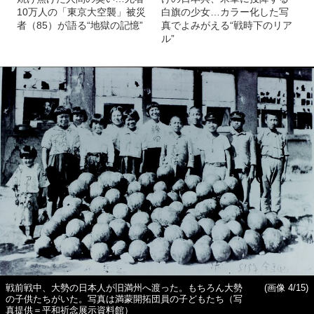
10万人の「東京大空襲」被災
白旗の少女…カラー化した写
者（85）が語る“地獄の記憶”
真でよみがえる“戦時下のリア
ル”
戦前戦中、大勢の日本人が旧満州へ渡った。もちろん大勢
(画像 4/15)
の子供たちがいた。写真は満蒙開拓団員の子どもたち（写
真提供＝平和祈念展示資料館）