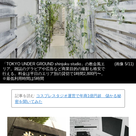
「TOKYO UNDER GROUND shinjuku studio」の教会風エ
(画像 5/11)
リア。雑誌のグラビアや広告など商業目的の撮影も格安で
行える。料金は平日のエリア別の貸切で1時間2,800円〜。
※最低利用時間は5時間
記事を読む
コスプレスタジオ運営で年商1億円超 儲かる秘
密を聞いてみた