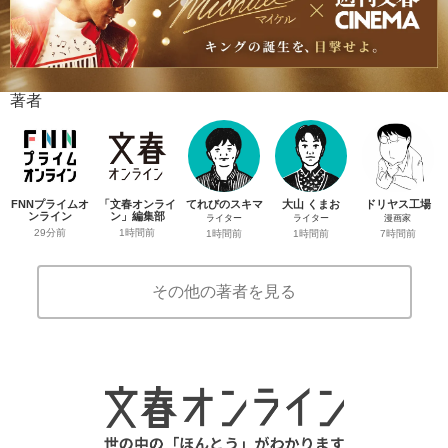
著者
FNNプライムオ
「文春オンライ
てれびのスキマ
大山 くまお
ドリヤス工場
ンライン
ン」編集部
ライター
ライター
漫画家
29分前
1時間前
1時間前
1時間前
7時間前
その他の著者を見る