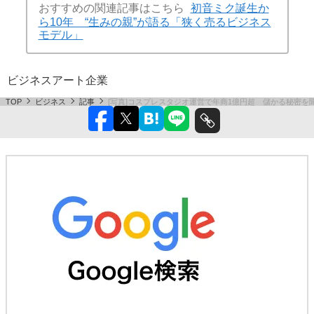
おすすめの関連記事はこちら
初音ミク誕生か
ら10年 “生みの親”が語る「狭く売るビジネス
モデル」
ビジネス
アート
企業
TOP
ビジネス
記事
[写真]コスプレスタジオ運営で年商1億円超 儲かる秘密を