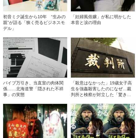
初音ミク誕生から10年 “生みの
「妊婦風俗嬢」が私に明かした
親”が語る「狭く売るビジネスモ
本音と涙の理由
デル」
バイブ万引き、当直室の肉体関
「殺意はなかった」19歳女子高
係……北海道警「隠された不祥
生を強姦殺害したのになぜ…裁
事」の実態
判所と検察が対立した「驚きの
判決」（昭和42年の事件）