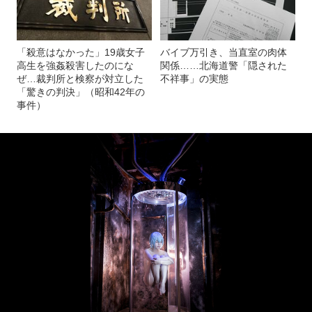
「殺意はなかった」19歳女子
バイブ万引き、当直室の肉体
高生を強姦殺害したのにな
関係……北海道警「隠された
ぜ…裁判所と検察が対立した
不祥事」の実態
「驚きの判決」（昭和42年の
事件）