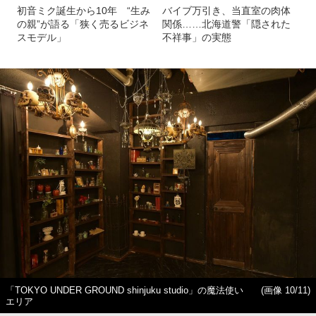
初音ミク誕生から10年 “生み
バイブ万引き、当直室の肉体
の親”が語る「狭く売るビジネ
関係……北海道警「隠された
スモデル」
不祥事」の実態
「TOKYO UNDER GROUND shinjuku studio」の魔法使い
(画像 10/11)
エリア