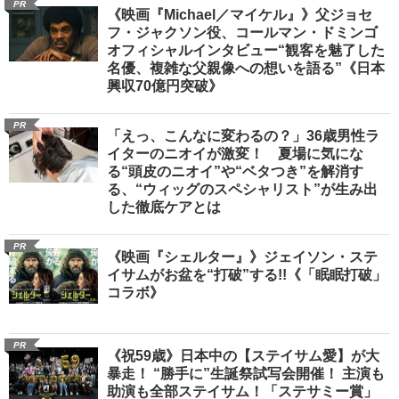
PR
《映画『Michael／マイケル』》父ジョセ
フ・ジャクソン役、コールマン・ドミンゴ
オフィシャルインタビュー“観客を魅了した
名優、複雑な父親像への想いを語る”《日本
興収70億円突破》
PR
「えっ、こんなに変わるの？」36歳男性ラ
イターのニオイが激変！ 夏場に気にな
る“頭皮のニオイ”や“ベタつき”を解消す
る、“ウィッグのスペシャリスト”が生み出
した徹底ケアとは
PR
《映画『シェルター』》ジェイソン・ステ
イサムがお盆を“打破”する!!《「眠眠打破」
コラボ》
PR
《祝59歳》日本中の【ステイサム愛】が大
暴走！ “勝手に”生誕祭試写会開催！ 主演も
助演も全部ステイサム！「ステサミー賞」