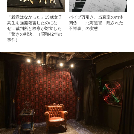
「殺意はなかった」19歳女子
バイブ万引き、当直室の肉体
高生を強姦殺害したのにな
関係……北海道警「隠された
ぜ…裁判所と検察が対立した
不祥事」の実態
「驚きの判決」（昭和42年の
事件）