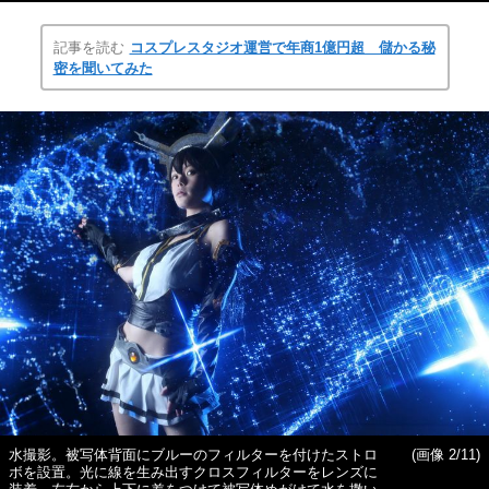
記事を読む
コスプレスタジオ運営で年商1億円超 儲かる秘
密を聞いてみた
水撮影。被写体背面にブルーのフィルターを付けたストロ
(画像 2/11)
ボを設置。光に線を生み出すクロスフィルターをレンズに