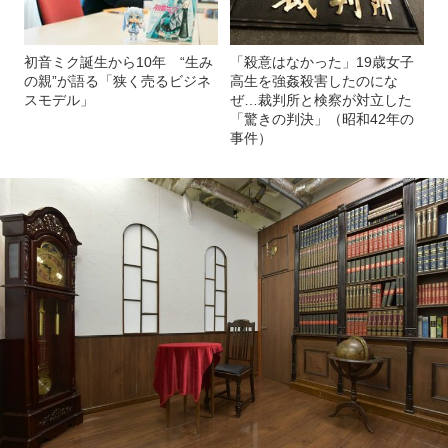
初音ミク誕生から10年 “生み
「殺意はなかった」19歳女子
の親”が語る「狭く売るビジネ
高生を強姦殺害したのにな
スモデル」
ぜ…裁判所と検察が対立した
「驚きの判決」（昭和42年の
事件）