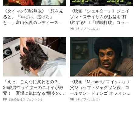
《タイマン50戦無敗》「顔を見
《映画『シェルター』》ジェイ
ると、『やばい。逃げろ』
ソン・ステイサムがお盆を“打
と…」富山伝説のレディース初
破”する!!《「眠眠打破」コラ
代総長（36）が語る、ギャルサ
ボ》
PR（キノフィルムズ）
ー制圧と朝までのバイク暴走
「えっ、こんなに変わるの？」
《映画『Michael／マイケル』》
36歳男性ライターのニオイが激
父ジョセフ・ジャクソン役、コ
変！ 夏場に気になる“頭皮のニ
ールマン・ドミンゴ オフィシャ
オイ”や“ベタつき”を解消す
ルインタビュー“観客を魅了した
PR（株式会社スヴェンソン）
PR（キノフィルムズ）
る、“ウィッグのスペシャリス
名優、複雑な父親像への想いを
ト”が生み出した徹底ケアとは
語る”《日本興収70億円突破》