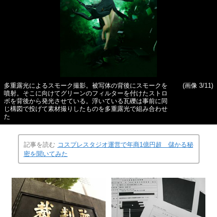
多重露光によるスモーク撮影。被写体の背後にスモークを
(画像 3/11)
噴射。そこに向けてグリーンのフィルターを付けたストロ
ボを背後から発光させている。浮いている瓦礫は事前に同
じ構図で投げて素材撮りしたものを多重露光で組み合わせ
た
記事を読む
コスプレスタジオ運営で年商1億円超 儲かる秘
密を聞いてみた