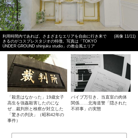
利用時間内であれば、さまざまなエリアを自由に行き来で
(画像 11/11)
きるのがコスプレスタジオの特徴。写真は「TOKYO
UNDER GROUND shinjuku studio」の教会風エリア
「殺意はなかった」19歳女子
バイブ万引き、当直室の肉体
高生を強姦殺害したのにな
関係……北海道警「隠された
ぜ…裁判所と検察が対立した
不祥事」の実態
「驚きの判決」（昭和42年の
事件）