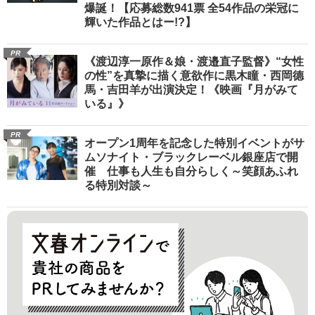
爆誕！【応募総数941票 全54作品の栄冠に
輝いた作品とはー!?】
PR
《渡辺淳一原作＆娘・渡邉直子監督》“女性
の性”を真摯に描く意欲作に黒木瞳・西岡德
馬・吉田羊が出演決定！《映画『月がみて
いる』》
PR
オープン1周年を記念した特別イベントがサ
ムソナイト・ブラックレーベル銀座店で開
催 仕事も人生も自分らしく～笑顔あふれ
る特別対談～