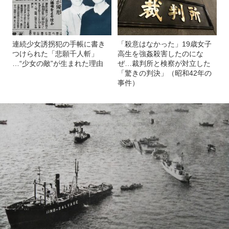
連続少女誘拐犯の手帳に書き
「殺意はなかった」19歳女子
つけられた「悲願千人斬」
高生を強姦殺害したのにな
…“少女の敵”が生まれた理由
ぜ…裁判所と検察が対立した
「驚きの判決」（昭和42年の
事件）