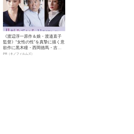
《渡辺淳一原作＆娘・渡邉直子
監督》“女性の性”を真摯に描く意
欲作に黒木瞳・西岡德馬・吉田
羊が出演決定！《映画『月がみ
PR（キノフィルムズ）
ている』》