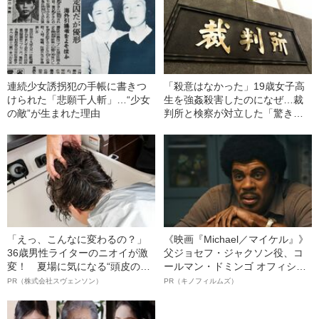
連続少女誘拐犯の手帳に書きつ
「殺意はなかった」19歳女子高
けられた「悲願千人斬」…“少女
生を強姦殺害したのになぜ…裁
の敵”が生まれた理由
判所と検察が対立した「驚きの
判決」（昭和42年の事件）
「えっ、こんなに変わるの？」
《映画『Michael／マイケル』》
36歳男性ライターのニオイが激
父ジョセフ・ジャクソン役、コ
変！ 夏場に気になる“頭皮のニ
ールマン・ドミンゴ オフィシャ
オイ”や“ベタつき”を解消す
ルインタビュー“観客を魅了した
PR（株式会社スヴェンソン）
PR（キノフィルムズ）
る、“ウィッグのスペシャリス
名優、複雑な父親像への想いを
ト”が生み出した徹底ケアとは
語る”《日本興収70億円突破》