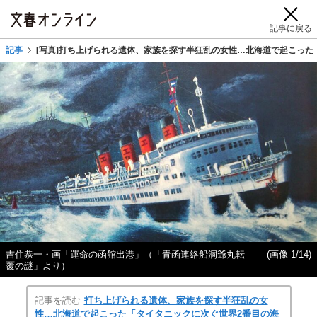
記事に戻る
記事
[写真]打ち上げられる遺体、家族を探す半狂乱の女性…北海道で起こった
吉住恭一・画「運命の函館出港」（「青函連絡船洞爺丸転
(画像 1/14)
覆の謎」より）
記事を読む
打ち上げられる遺体、家族を探す半狂乱の女
性…北海道で起こった「タイタニックに次ぐ世界2番目の海