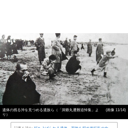
遺体の残る沖を見つめる遺族ら（「洞爺丸遭難追悼集」よ
(画像 11/14)
り）