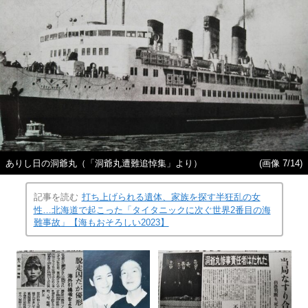
ありし日の洞爺丸（「洞爺丸遭難追悼集」より）
(画像 7/14)
記事を読む
打ち上げられる遺体、家族を探す半狂乱の女
性…北海道で起こった「タイタニックに次ぐ世界2番目の海
難事故」【海もおそろしい2023】