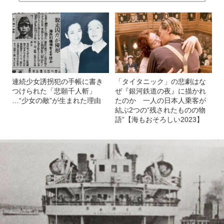
連続少女誘拐犯の手帳に書き
「タイタニック」の悲劇はな
つけられた「悲願千人斬」
ぜ『銀河鉄道の夜』に描かれ
…“少女の敵”が生まれた理由
たのか 一人の日本人乗客が
結ぶ2つの“残されたものの物
語”【海もおそろしい2023】