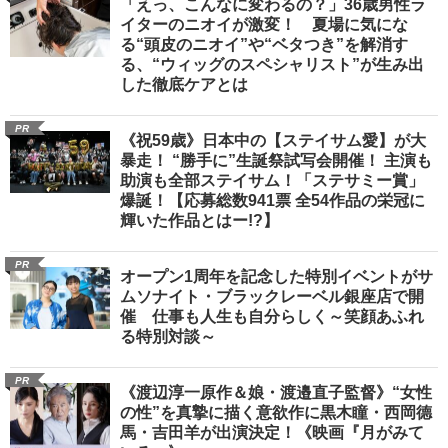
「えっ、こんなに変わるの？」36歳男性ラ
イターのニオイが激変！ 夏場に気にな
る“頭皮のニオイ”や“ベタつき”を解消す
る、“ウィッグのスペシャリスト”が生み出
した徹底ケアとは
PR
《祝59歳》日本中の【ステイサム愛】が大
暴走！ “勝手に”生誕祭試写会開催！ 主演も
助演も全部ステイサム！「ステサミー賞」
爆誕！【応募総数941票 全54作品の栄冠に
輝いた作品とはー!?】
PR
オープン1周年を記念した特別イベントがサ
ムソナイト・ブラックレーベル銀座店で開
催 仕事も人生も自分らしく～笑顔あふれ
る特別対談～
PR
《渡辺淳一原作＆娘・渡邉直子監督》“女性
の性”を真摯に描く意欲作に黒木瞳・西岡德
馬・吉田羊が出演決定！《映画『月がみて