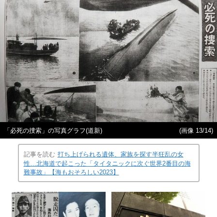
「必死の捜索」の写真グラフ(道新)
(画像 13/14)
記事を読む
打ち上げられる遺体、家族を探す半狂乱の女
性…北海道で起こった「タイタニックに次ぐ世界2番目の海
難事故」【海もおそろしい2023】