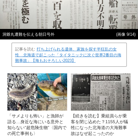
洞爺丸遭難を伝える朝日号外
(画像 9/14)
記事を読む
打ち上げられる遺体、家族を探す半狂乱の女
性…北海道で起こった「タイタニックに次ぐ世界2番目の海
難事故」【海もおそろしい2023】
「サメよりも怖い」と漁師が
【続きを読む】乗組員らが乗
語る…身近な海にいる意外と
客を閉じ込めた？1155人が犠
知らない“超危険生物”〈国内で
牲になった北海道の大海難事
の死亡事例も〉
故はなぜ起こったのか