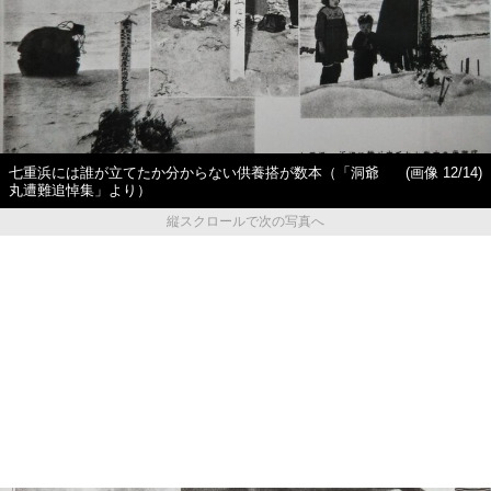
七重浜には誰が立てたか分からない供養搭が数本（「洞爺
(画像 12/14)
丸遭難追悼集」より）
縦スクロールで次の写真へ