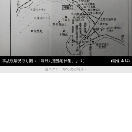
事故現場見取り図（「洞爺丸遭難追悼集」より）
(画像 4/14)
縦スクロールで次の写真へ