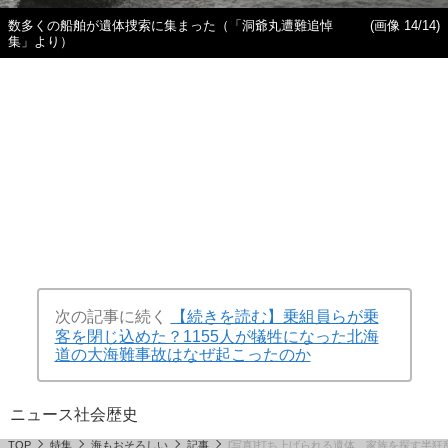
数多くの船舶が遺体捜索に集まった（「洞爺丸遭難追悼
(画像 14/14)
集」より）
次の記事に続く
【続きを読む】乗組員らが乗
客を閉じ込めた？1155人が犠牲になった北海
道の大海難事故はなぜ起こったのか
ニュース
社会
歴史
TOP
特集
海もおそろしい
記事
[写真]打ち上げられる遺体、家族を探す半狂