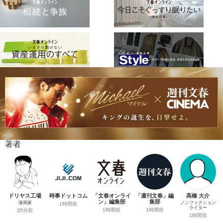
著者
ドリヤス工場
時事ドットコム
「文春オンライ
「週刊文春」編
髙橋 大介
ン」編集部
集部
漫画家
ノンフィクション
1時間前
ライター
1時間前
1時間前
35分前
1時間前