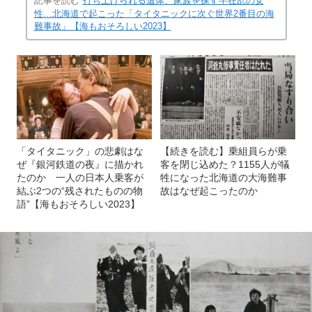
記事を読む
打ち上げられる遺体、家族を探す半狂乱の女
性…北海道で起こった「タイタニックに次ぐ世界2番目の海
難事故」【海もおそろしい2023】
「タイタニック」の悲劇はな
【続きを読む】乗組員らが乗
ぜ『銀河鉄道の夜』に描かれ
客を閉じ込めた？1155人が犠
たのか 一人の日本人乗客が
牲になった北海道の大海難事
結ぶ2つの“残されたものの物
故はなぜ起こったのか
語”【海もおそろしい2023】