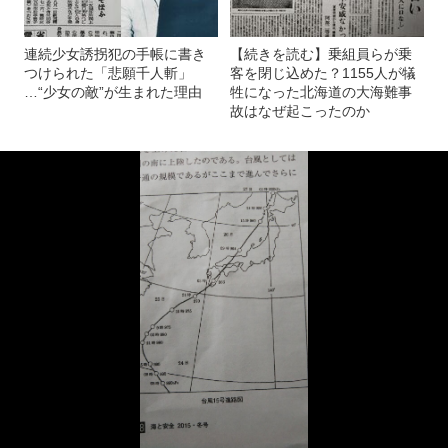
連続少女誘拐犯の手帳に書き
【続きを読む】乗組員らが乗
つけられた「悲願千人斬」
客を閉じ込めた？1155人が犠
…“少女の敵”が生まれた理由
牲になった北海道の大海難事
故はなぜ起こったのか