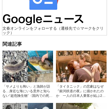
文春オンラインをフォローする
（遷移先で☆マークをクリ
ック）
関連記事
「サメよりも怖い」と漁師が語
「タイタニック」の悲劇はなぜ
る…身近な海にいる意外と知ら
『銀河鉄道の夜』に描かれたの
ない“超危険生物”〈国内での死亡
か 一人の日本人乗客が結ぶ2つ
事例も〉
の“残されたものの物語”【海もお
そろしい2023】