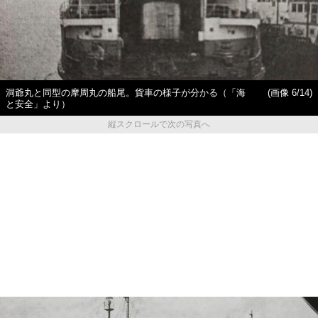
洞爺丸と同型の摩周丸の船尾。貨車の様子が分かる（「海
(画像 6/14)
と安全」より）
縦スクロールで次の写真へ