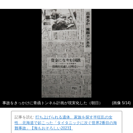
事故をきっかけに青函トンネル計画が現実化した（朝日）
(画像 5/14)
記事を読む
打ち上げられる遺体、家族を探す半狂乱の女
性…北海道で起こった「タイタニックに次ぐ世界2番目の海
難事故」【海もおそろしい2023】