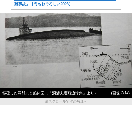
難事故」【海もおそろしい2023】
転覆した洞爺丸と船体図（「洞爺丸遭難追悼集」より）
(画像 2/14)
縦スクロールで次の写真へ