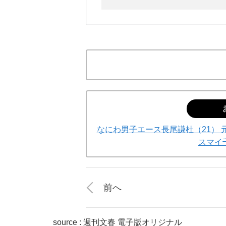
なにわ男子エース長尾謙杜（21） 
スマイ
前へ
source : 週刊文春 電子版オリジナル