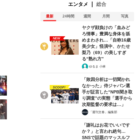
エンタメ
総合
最新
24時間
週間
月間
写真
ヤクザ顔負けの「血みど
ろ情事」豊満な身体を舐
NEW
めまわされ…「自称16歳
美少女」怪演中、かたせ
4/28
梨乃（69）の美しすぎ
る“熟れ方”
ゆるま 小林
「敗因分析は一切聞かれ
なかった」侍ジャパン選
SCOOP!
手が証言した“NPB聞き取
り調査”の実態「選手から
次期監督の要求は…」
「週刊文春」編集部
「謝礼はお花でいいです
か？」と言われ絶句…
SNSで話題のマッスルフ