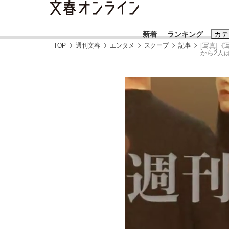
新着
ランキング
カテ
TOP
週刊文春
エンタメ
スクープ
記事
[写真]
から2人
スクープ
ニュー
おすすめのキ
#藤田晋
#三
#玉木雄一郎
「90%は失敗する。でも…」本田圭佑が初め
終戦から81年