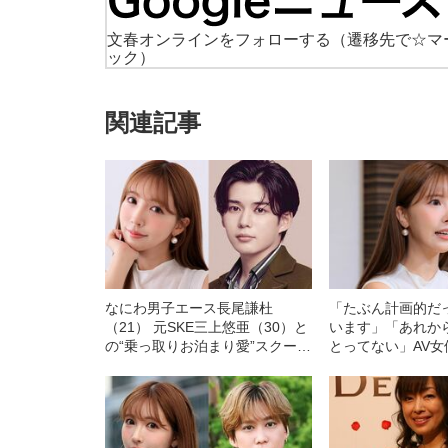
文春オンラインをフォローする
（遷移先で☆マ
ック）
関連記事
なにわ男子エース長尾謙杜
「たぶん計画的だ
（21） 元SKE三上悠亜（30）と
います」「あれか
の“乗っ取りお泊まり愛”スクープ
とってない」AV
撮「キスマイ千賀健永が去った
が語る、SKE時代
後こっそりと…」
キャンダルの裏側