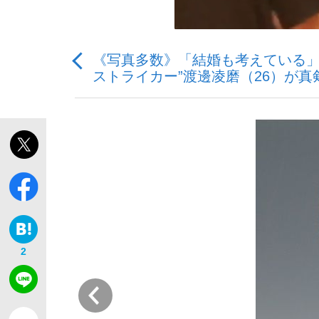
《写真多数》「結婚も考えている」A
ストライカー”渡邊凌磨（26）が
「敗因分析は一切聞かれなかった」侍ジャパン選
キングの誕生を、目撃せよ。
the Style
2
前
「目標達成できなかったからと言って…」サッ