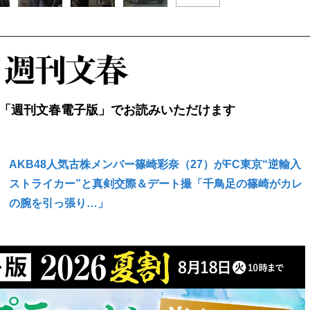
「週刊文春電子版」でお読みいただけます
AKB48人気古株メンバー篠崎彩奈（27）がFC東京“逆輸入
ストライカー”と真剣交際＆デート撮「千鳥足の篠崎がカレ
の腕を引っ張り…」