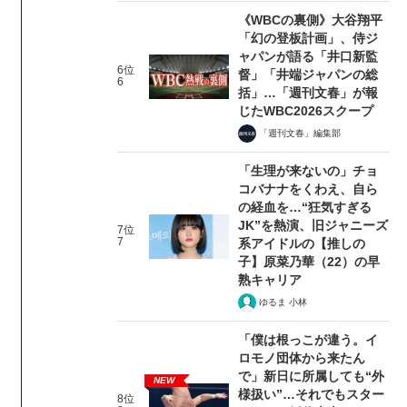
《WBCの裏側》大谷翔平
「幻の登板計画」、侍ジ
ャパンが語る「井口新監
6位
督」「井端ジャパンの総
6
括」…「週刊文春」が報
じたWBC2026スクープ
「週刊文春」編集部
「生理が来ないの」チョ
コバナナをくわえ、自ら
の経血を…“狂気すぎる
JK”を熱演、旧ジャニーズ
7位
7
系アイドルの【推しの
子】原菜乃華（22）の早
熟キャリア
ゆるま 小林
「僕は根っこが違う。イ
ロモノ団体から来たん
で」新日に所属しても“外
NEW
様扱い”…それでもスター
8位