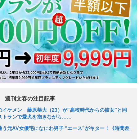
週刊文春の注目記事
イケメン」藤原恭大（23）が“高校時代からの彼女”と同
ストランで愛犬を抱きながら……
う元AV女優宅になにわ男子 “エース”がキター！《時間差