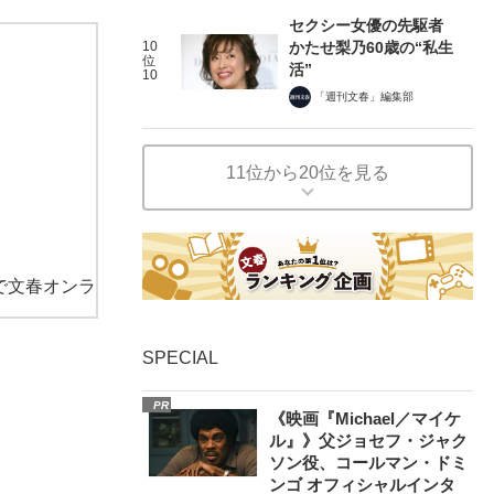
セクシー女優の先駆者
10
かたせ梨乃60歳の“私生
位
活”
10
「週刊文春」編集部
11位から20位を見る
で文春オンラ
SPECIAL
PR
《映画『Michael／マイケ
ル』》父ジョセフ・ジャク
ソン役、コールマン・ドミ
ンゴ オフィシャルインタ