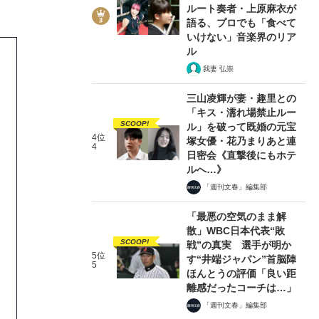
ルート奏者・上原麻衣が
語る、プロでも「食べて
いけない」音楽界のリア
ル
我妻 弘崇
三山凌輝が妻・趣里との
「キス・濡れ場禁止ルー
SCOOP!
ル」を破って既婚の元宝
4位
塚女優・花乃まりあと連
4
日密会《直撃後にもホテ
ルへ…》
「週刊文春」編集部
「最悪の空気のまま解
散」WBC日本代表“敗
SCOOP!
戦”の真実 選手が明か
5位
す“井端ジャパン”首脳陣
5
ほんとうの評価「良い距
離感だったコーチは…」
「週刊文春」編集部