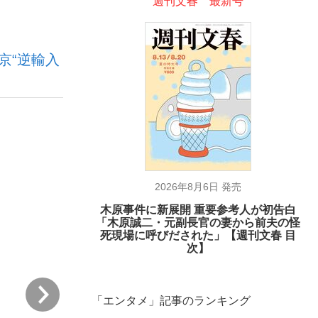
週刊文春 最新号
ない資産運用のすべて
京“逆輸入
が悲しい」『北の国から』倉本聰氏（91...
2026年8月6日 発売
木原事件に新展開 重要参考人が初告白
「木原誠二・元副長官の妻から前夫の怪
死現場に呼びだされた」【週刊文春 目
次】
次
「エンタメ」記事のランキング