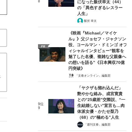
8
になった飯伏幸太（44）
の「異色すぎるレスラー
人生」
飯伏 幸太
《映画『Michael／マイケ
ル』》父ジョセフ・ジャクソン
役、コールマン・ドミンゴ オフ
PR
ィシャルインタビュー“観客を
魅了した名優、複雑な父親像へ
の想いを語る”《日本興収70億
円突破》
キ
「文春オンライン」編集部
「ヤクザも惚れ込んだ」
艶やかな絡み、成宮寛貴
との“25歳差”交際説、“一
9位
生結婚しない”宣言も…肉
9
体派女優・かたせ梨乃
（68）の“極める”人生
「週刊文春」編集部