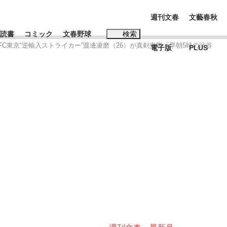
週刊文春
文藝春秋
読書
コミック
文春野球
検索
とFC東京“逆輸入ストライカー”渡邊凌磨（26）が真剣交際「早朝5時の渋谷
電子版
PLUS
インタビュー
読書
#松田聖子
む将棋
BC日本代表“敗戦”の真実 選手が明かす...