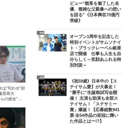
ビュー“観客を魅了した名
優、複雑な父親像への想い
を語る”《日本興収70億円
突破》
PR
オープン1周年を記念した
特別イベントがサムソナイ
ト・ブラックレーベル銀座
店で開催 仕事も人生も自
分らしく～笑顔あふれる特
別対談～
PR
《祝59歳》日本中の【ス
テイサム愛】が大暴走！
は“匂わせ”好
“勝手に”生誕祭試写会開
藤原恭大
催！ 主演も助演も全部ス
からの彼女”と
テイサム！「ステサミー
「豊洲デートで
賞」爆誕！【応募総数941
」
票 全54作品の栄冠に輝い
た作品とはー!?】