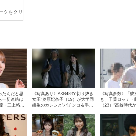
ークをクリ
ったんだと思
《写真あり》AKB48の“切り抜き
《写真多数》「彼女
ら一切連絡は
女王”奥原妃奈子（19）が大学同
き」千葉ロッテ・
女優・三上悠亜
級生のカレシと‟パチンコ＆手つ
（23）“高校時代
の“キス写真”ス
なぎデート6時間”「2人が向かっ
の“7年愛＆同棲”
た先は女子禁制の男子学生
は愛犬と一緒に…
寮…」