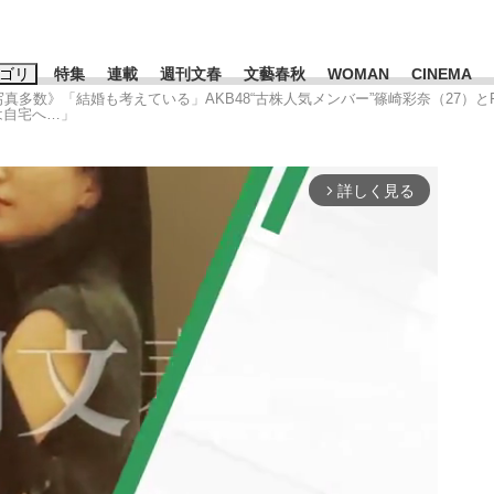
ゴリ
特集
連載
週刊文春
文藝春秋
WOMAN
CINEMA
《写真多数》「結婚も考えている」AKB48“古株人気メンバー”篠崎彩奈（27）
は自宅へ…」
キーワード入力
ス
エンタメ
ライフ
ビジネス
詳しく見る
arrow_forward_ios
ーワードタグ一覧
山凌輝
#高市早苗
#後藤真希
#森岡毅
#城彰二
#内田有紀
観る将棋、読
#亀和田武
て明かした日本代表監督に...
「最悪の空気のまま解散」W