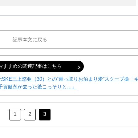
記事本文に戻る
おすすめの関連記事はこちら
元SKE三上悠亜（30）との“乗っ取りお泊まり愛”スクープ撮「
千賀健永が去った後こっそりと…」
1
2
3