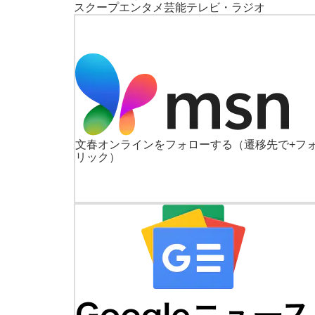
スクープ
エンタメ
芸能
テレビ・ラジオ
文春オンラインをフォローする
（遷移先で+フ
リック）