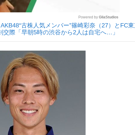
Powered by 
GliaStudios
いまさら聞け
KB48“古株人気メンバー”篠崎彩奈（27）とFC東
真剣交際「早朝5時の渋谷から2人は自宅へ…」
Mute
手が証言した“NPB聞...
「クマが悪者扱いされているの
もっと見る
カー日本代表・森保一監督...