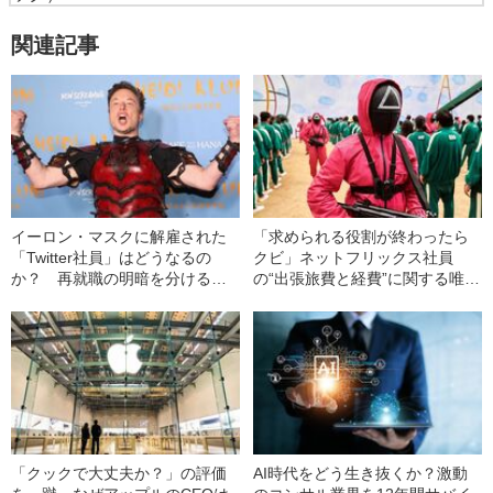
関連記事
イーロン・マスクに解雇された
「求められる役割が終わったら
「Twitter社員」はどうなるの
クビ」ネットフリックス社員
か？ 再就職の明暗を分けるの
の“出張旅費と経費”に関する唯一
は「2つのポイント」
の指針とは
「クックで大丈夫か？」の評価
AI時代をどう生き抜くか？激動