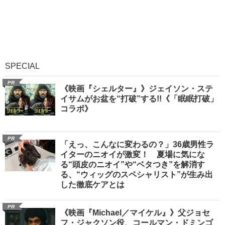
SPECIAL
PR
《映画『シェルター』》ジェイソン・ステ
イサムがお盆を“打破”する!!《「眠眠打破」
コラボ》
PR
「えっ、こんなに変わるの？」36歳男性ラ
イターのニオイが激変！ 夏場に気にな
る“頭皮のニオイ”や“ベタつき”を解消す
る、“ウィッグのスペシャリスト”が生み出
した徹底ケアとは
PR
《映画『Michael／マイケル』》父ジョセ
フ・ジャクソン役、コールマン・ドミンゴ