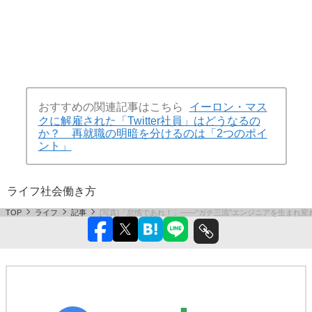
おすすめの関連記事はこちら
イーロン・マス
クに解雇された「Twitter社員」はどうなるの
か？ 再就職の明暗を分けるのは「2つのポイ
ント」
ライフ
社会
働き方
TOP
ライフ
記事
[写真]「怠惰であれ！」――“ガチ三流”エンジニアを生まれ変