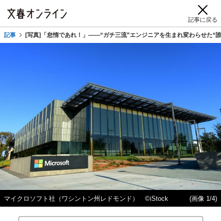
記事に戻る
記事
[写真]「怠惰であれ！」――“ガチ三流”エンジニアを生まれ変わらせた“
マイクロソフト社（ワシントン州レドモンド） ©iStock
(画像 1/4)