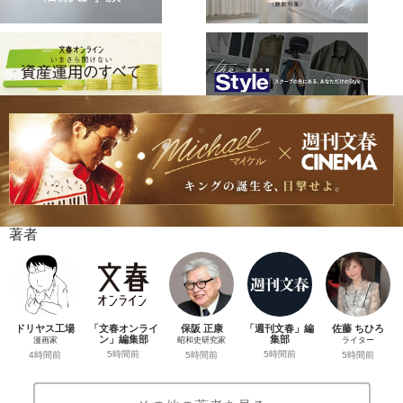
著者
ドリヤス工場
「文春オンライ
保阪 正康
「週刊文春」編
佐藤 ちひろ
ン」編集部
集部
漫画家
昭和史研究家
ライター
5時間前
5時間前
4時間前
5時間前
5時間前