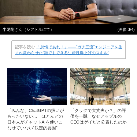
牛尾剛さん（シアトルにて）
(画像 3/4)
記事を読む
「怠惰であれ！」――“ガチ三流”エンジニアを生
まれ変わらせた“誰でもできる生産性爆上げのスキル”
「みんな、ChatGPTの扱いが
「クックで大丈夫か？」の評
もったいない…」ほとんどの
価を一蹴 なぜアップルの
日本人がチャットAIを使いこ
CEOはゲイだと公表したのか
なせていない“決定的要因”