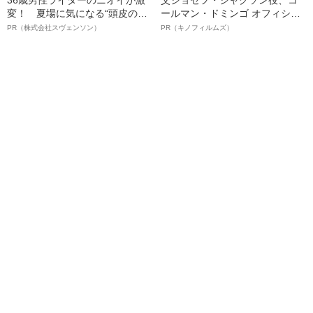
36歳男性ライターのニオイが激
父ジョセフ・ジャクソン役、コ
変！ 夏場に気になる“頭皮のニ
ールマン・ドミンゴ オフィシャ
オイ”や“ベタつき”を解消す
ルインタビュー“観客を魅了した
PR（株式会社スヴェンソン）
PR（キノフィルムズ）
る、“ウィッグのスペシャリス
名優、複雑な父親像への想いを
ト”が生み出した徹底ケアとは
語る”《日本興収70億円突破》