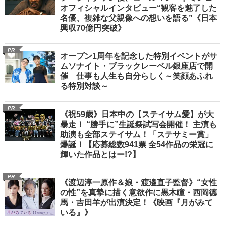
オフィシャルインタビュー“観客を魅了した
名優、複雑な父親像への想いを語る”《日本
興収70億円突破》
PR
オープン1周年を記念した特別イベントがサ
ムソナイト・ブラックレーベル銀座店で開
催 仕事も人生も自分らしく～笑顔あふれ
る特別対談～
PR
《祝59歳》日本中の【ステイサム愛】が大
暴走！ “勝手に”生誕祭試写会開催！ 主演も
助演も全部ステイサム！「ステサミー賞」
爆誕！【応募総数941票 全54作品の栄冠に
輝いた作品とはー!?】
PR
《渡辺淳一原作＆娘・渡邉直子監督》“女性
の性”を真摯に描く意欲作に黒木瞳・西岡德
馬・吉田羊が出演決定！《映画『月がみて
いる』》