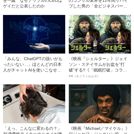
を一蹴 なぜアップルのCEOは
のコンサル業界を12年間サバイ
ゲイだと公表したのか
ブした男の「全ビジネスパーソ
ンに伝えたいクビにならないス
キル」
「みんな、ChatGPTの扱いがも
《映画『シェルター』》ジェイ
ったいない…」ほとんどの日本
ソン・ステイサムがお盆を“打
人がチャットAIを使いこなせて
破”する!!《「眠眠打破」コラ
いない“決定的要因”
ボ》
PR（キノフィルムズ）
「えっ、こんなに変わるの？」
《映画『Michael／マイケル』》