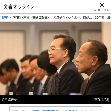
記事に戻る
記事
[写真]《不肖・宮嶋目撃撮》「元気そうというより、顔が…」16年前、
©宮嶋茂樹
(画像 1/23)