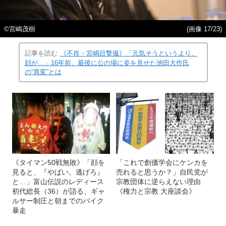
©宮嶋茂樹
(画像 17/23)
記事を読む
《不肖・宮嶋目撃撮》「元気そうというより、
顔が…」16年前、最後に公の場に姿を見せた池田大作氏
の“異変”とは
《タイマン50戦無敗》「顔を
「これで創価学会にケンカを
見ると、『やばい。逃げろ』
売れると思うか？」自民党が
と…」富山伝説のレディース
宗教団体に逆らえない理由
初代総長（36）が語る、ギャ
《権力と宗教 大座談会》
ルサー制圧と朝までのバイク
暴走