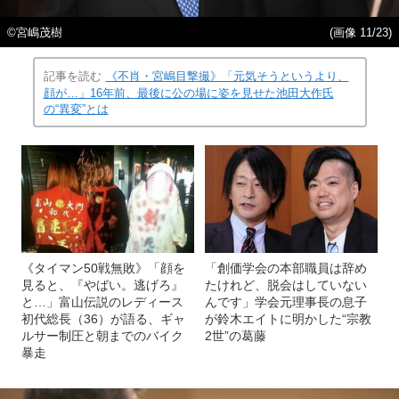
©宮嶋茂樹
(画像 11/23)
記事を読む
《不肖・宮嶋目撃撮》「元気そうというより、
顔が…」16年前、最後に公の場に姿を見せた池田大作氏
の“異変”とは
《タイマン50戦無敗》「顔を
「創価学会の本部職員は辞め
見ると、『やばい。逃げろ』
たけれど、脱会はしていない
と…」富山伝説のレディース
んです」学会元理事長の息子
初代総長（36）が語る、ギャ
が鈴木エイトに明かした“宗教
ルサー制圧と朝までのバイク
2世”の葛藤
暴走