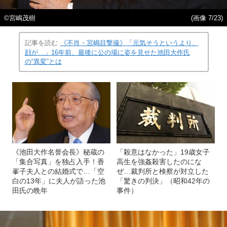
©宮嶋茂樹
(画像 7/23)
記事を読む
《不肖・宮嶋目撃撮》「元気そうというより、
顔が…」16年前、最後に公の場に姿を見せた池田大作氏
の“異変”とは
《池田大作名誉会長》秘蔵の
「殺意はなかった」19歳女子
「集合写真」を独占入手！香
高生を強姦殺害したのにな
峯子夫人との結婚式で…「空
ぜ…裁判所と検察が対立した
白の13年」に夫人が語った池
「驚きの判決」（昭和42年の
田氏の晩年
事件）