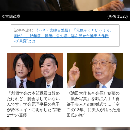
©宮嶋茂樹
(画像 13/23)
記事を読む
《不肖・宮嶋目撃撮》「元気そうというより、
顔が…」16年前、最後に公の場に姿を見せた池田大作氏
の“異変”とは
「創価学会の本部職員は辞め
《池田大作名誉会長》秘蔵の
たけれど、脱会はしていない
「集合写真」を独占入手！香
んです」学会元理事長の息子
峯子夫人との結婚式で…「空
が鈴木エイトに明かした“宗教
白の13年」に夫人が語った池
2世”の葛藤
田氏の晩年