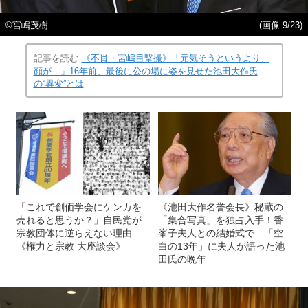
©宮嶋茂樹
(画像 9/23)
記事を読む
《不肖・宮嶋目撃撮》「元気そうというより、
顔が…」16年前、最後に公の場に姿を見せた池田大作氏
の“異変”とは
「これで創価学会にケンカを
《池田大作名誉会長》秘蔵の
売れると思うか？」自民党が
「集合写真」を独占入手！香
宗教団体に逆らえない理由
峯子夫人との結婚式で…「空
《権力と宗教 大座談会》
白の13年」に夫人が語った池
田氏の晩年