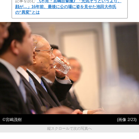
記事を読む
《不肖・宮嶋目撃撮》「元気そうというより、
顔が…」16年前、最後に公の場に姿を見せた池田大作氏
の“異変”とは
©宮嶋茂樹
(画像 2/23)
縦スクロールで次の写真へ