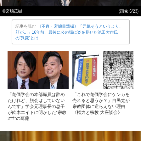
©宮嶋茂樹
(画像 5/23)
記事を読む
《不肖・宮嶋目撃撮》「元気そうというより、
顔が…」16年前、最後に公の場に姿を見せた池田大作氏
の“異変”とは
「創価学会の本部職員は辞め
「これで創価学会にケンカを
たけれど、脱会はしていない
売れると思うか？」自民党が
んです」学会元理事長の息子
宗教団体に逆らえない理由
が鈴木エイトに明かした“宗教
《権力と宗教 大座談会》
2世”の葛藤