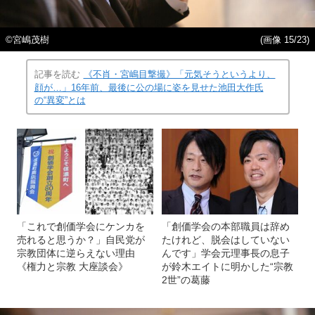
©宮嶋茂樹
(画像 15/23)
記事を読む
《不肖・宮嶋目撃撮》「元気そうというより、
顔が…」16年前、最後に公の場に姿を見せた池田大作氏
の“異変”とは
「これで創価学会にケンカを
「創価学会の本部職員は辞め
売れると思うか？」自民党が
たけれど、脱会はしていない
宗教団体に逆らえない理由
んです」学会元理事長の息子
《権力と宗教 大座談会》
が鈴木エイトに明かした“宗教
2世”の葛藤