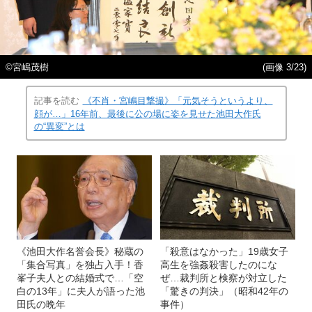
©宮嶋茂樹
(画像 3/23)
記事を読む
《不肖・宮嶋目撃撮》「元気そうというより、
顔が…」16年前、最後に公の場に姿を見せた池田大作氏
の“異変”とは
《池田大作名誉会長》秘蔵の
「殺意はなかった」19歳女子
「集合写真」を独占入手！香
高生を強姦殺害したのにな
峯子夫人との結婚式で…「空
ぜ…裁判所と検察が対立した
白の13年」に夫人が語った池
「驚きの判決」（昭和42年の
田氏の晩年
事件）