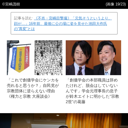
©宮嶋茂樹
(画像 19/23)
記事を読む
《不肖・宮嶋目撃撮》「元気そうというより、
顔が…」16年前、最後に公の場に姿を見せた池田大作氏
の“異変”とは
「これで創価学会にケンカを
「創価学会の本部職員は辞め
売れると思うか？」自民党が
たけれど、脱会はしていない
宗教団体に逆らえない理由
んです」学会元理事長の息子
《権力と宗教 大座談会》
が鈴木エイトに明かした“宗教
2世”の葛藤