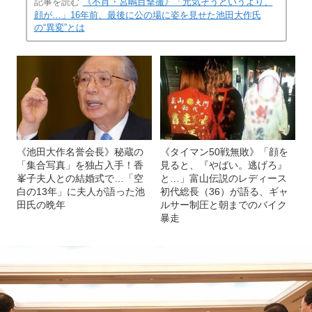
記事を読む
《不肖・宮嶋目撃撮》「元気そうというより、
顔が…」16年前、最後に公の場に姿を見せた池田大作氏
の“異変”とは
《池田大作名誉会長》秘蔵の
《タイマン50戦無敗》「顔を
「集合写真」を独占入手！香
見ると、『やばい。逃げろ』
峯子夫人との結婚式で…「空
と…」富山伝説のレディース
白の13年」に夫人が語った池
初代総長（36）が語る、ギャ
田氏の晩年
ルサー制圧と朝までのバイク
暴走