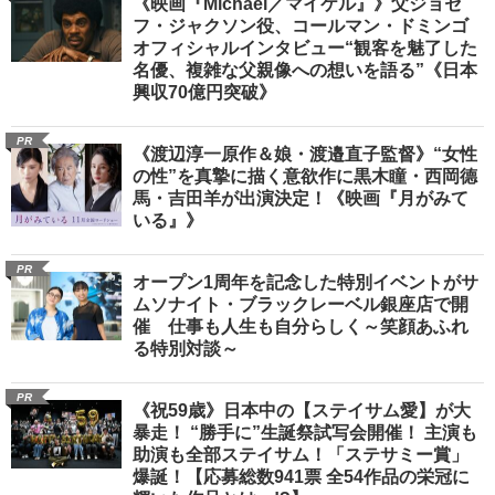
《映画『Michael／マイケル』》父ジョセ
フ・ジャクソン役、コールマン・ドミンゴ
オフィシャルインタビュー“観客を魅了した
名優、複雑な父親像への想いを語る”《日本
興収70億円突破》
PR
《渡辺淳一原作＆娘・渡邉直子監督》“女性
の性”を真摯に描く意欲作に黒木瞳・西岡德
馬・吉田羊が出演決定！《映画『月がみて
いる』》
PR
オープン1周年を記念した特別イベントがサ
ムソナイト・ブラックレーベル銀座店で開
催 仕事も人生も自分らしく～笑顔あふれ
る特別対談～
PR
《祝59歳》日本中の【ステイサム愛】が大
暴走！ “勝手に”生誕祭試写会開催！ 主演も
助演も全部ステイサム！「ステサミー賞」
爆誕！【応募総数941票 全54作品の栄冠に