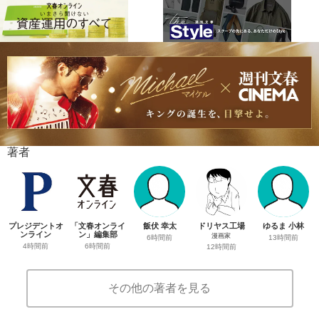
著者
プレジデントオ
「文春オンライ
飯伏 幸太
ドリヤス工場
ゆるま 小林
ンライン
ン」編集部
漫画家
6時間前
13時間前
4時間前
6時間前
12時間前
その他の著者を見る