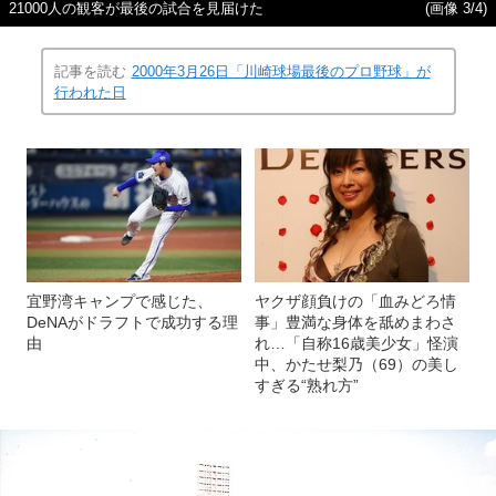
21000人の観客が最後の試合を見届けた
(画像 3/4)
記事を読む
2000年3月26日「川崎球場最後のプロ野球」が
行われた日
宜野湾キャンプで感じた、
ヤクザ顔負けの「血みどろ情
DeNAがドラフトで成功する理
事」豊満な身体を舐めまわさ
由
れ…「自称16歳美少女」怪演
中、かたせ梨乃（69）の美し
すぎる“熟れ方”