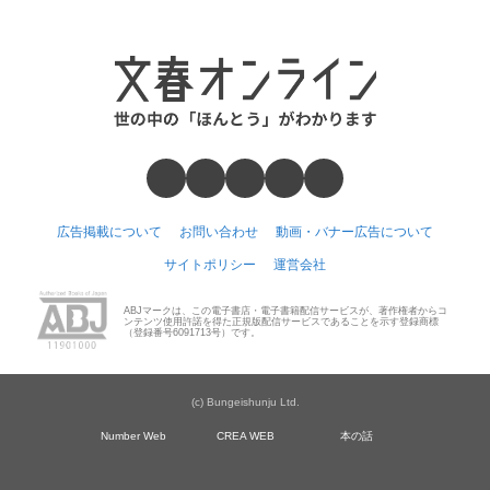
広告掲載について
お問い合わせ
動画・バナー広告について
サイトポリシー
運営会社
ABJマークは、この電子書店・電子書籍配信サービスが、著作権者からコ
ンテンツ使用許諾を得た正規版配信サービスであることを示す登録商標
（登録番号6091713号）です。
(c) Bungeishunju Ltd.
Number Web
CREA WEB
本の話