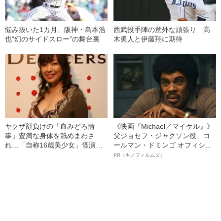
悩み抜いた1カ月、阪神・島本浩
西武投手陣の意外な頑張り 高
也“幻のサイドスロー”の舞台裏
木勇人と伊藤翔に期待
ヤクザ顔負けの「血みどろ情
《映画『Michael／マイケル』》
事」豊満な身体を舐めまわさ
父ジョセフ・ジャクソン役、コ
れ…「自称16歳美少女」怪演
ールマン・ドミンゴ オフィシャ
中、かたせ梨乃（69）の美しす
ルインタビュー“観客を魅了した
PR（キノフィルムズ）
ぎる“熟れ方”
名優、複雑な父親像への想いを
語る”《日本興収70億円突破》