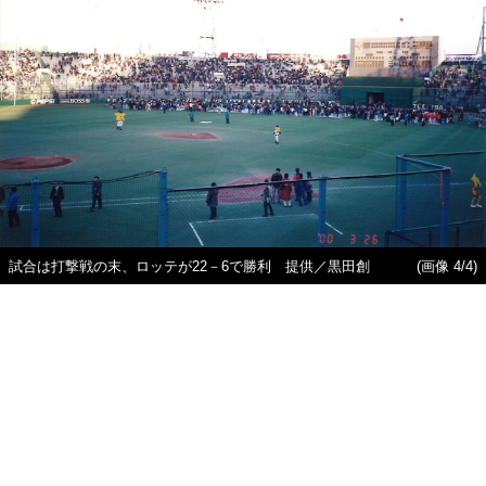
試合は打撃戦の末、ロッテが22－6で勝利 提供／黒田創
(画像 4/4)