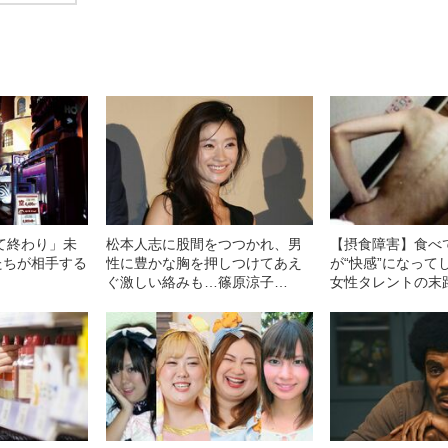
て終わり」未
松本人志に股間をつつかれ、男
【摂食障害】食べ
たちが相手する
性に豊かな胸を押しつけてあえ
が“快感”になって
ぐ激しい絡みも…篠原涼子
女性タレントの末
（50）の“愛しくもせつない”女
と心は、すさまじ
優人生
ていった」