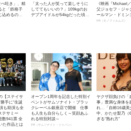
食べ吐き」、精
「太った人が笑って楽しそうに
《映画『Michae
ると「鉄格子
しててもいいの？」109kgのお
父ジョセフ・ジャ
じ込めるの
デブアイドルが54kgだった頃
ールマン・ドミン
夫が別れなか
を“黒歴史”と呼ぶ理由
ルインタビュー“
PR（キノフィルムズ）
名優、複雑な父親
語る”《日本興収7
中の【ステイサ
オープン1周年を記念した特別イ
ヤクザ顔負けの「
“勝手に”生誕
ベントがサムソナイト・ブラッ
事」豊満な身体を
主演も助演も全
クレーベル銀座店で開催 仕事
れ…「自称16歳
ステサミー
も人生も自分らしく～笑顔あふ
中、かたせ梨乃（
数941票 全
れる特別対談～
ぎる“熟れ方”
輝いた作品とは
PR（サムソナイト・ジャパン）