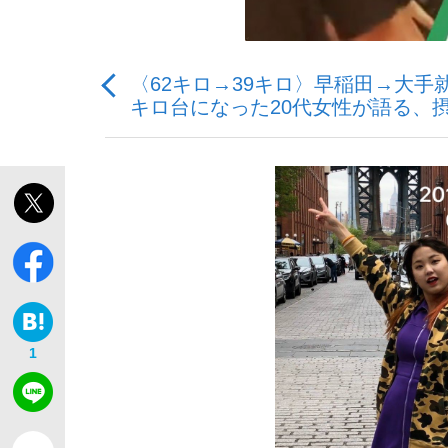
〈62キロ→39キロ〉早稲田→大
キロ台になった20代女性が語る、
「敗因分析は一切聞かれなかった」侍ジャパン選
キングの誕生を、目撃せよ。
the Style
1
「目標達成できなかったからと言って…」サッ