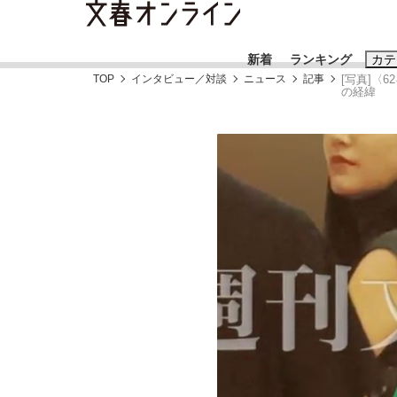
新着
ランキング
カテ
TOP
インタビュー／対談
ニュース
記事
[写真]〈
の経緯
スクープ
ニュー
おすすめのキ
#藤田晋
#三
#玉木雄一郎
「90%は失敗する。でも…」本田圭佑が初め
終戦から81年