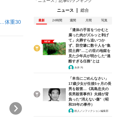
「ニュース」記事のランキング
ニュース
総合
ない資産運用のすべて
最新
24時間
週間
月間
写真
…体重30
「遺体の手首をつかむと
腐った肉がズルッと剥げ
て」火葬すら追いつか
NEW
ず、防空壕に数十人を“集
が悲しい」『北の国から』倉本聰氏（91...
団土葬”…この世の地獄を
見た少年兵が明かした“過
酷すぎる任務”とは
永井 均
「本当にごめんなさい」
17歳少女が生後5ヶ月の長
男を殺害…《高島忠夫の
長男殺害事件》夫婦が背
負った“消えない傷”（昭
和39年の事件）
次
鉄人ノンフィクション編集部