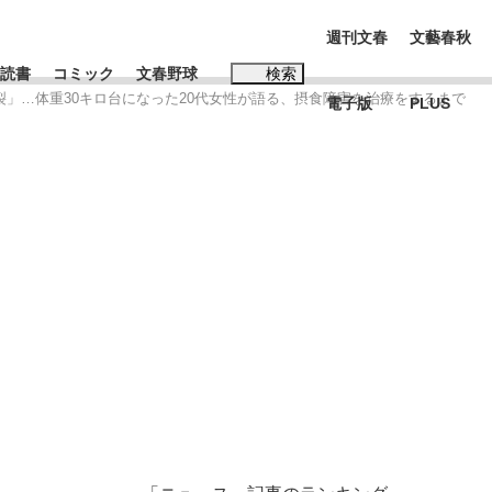
週刊文春
文藝春秋
読書
コミック
文春野球
検索
裂」…体重30キロ台になった20代女性が語る、摂食障害を治療をするまで
電子版
PLUS
インタビュー
読書
#松田聖子
む将棋
BC日本代表“敗戦”の真実 選手が明かす...