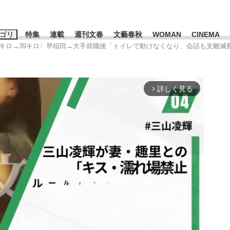
ゴリ
特集
連載
週刊文春
文藝春秋
WOMAN
CINEMA
62キロ→39キロ〉早稲田→大手就職後「トイレで動けなくなり、会話も支離滅
キーワード入力
ス
エンタメ
ライフ
ビジネス
詳しく見る
arrow_forward_ios
ーワードタグ一覧
山凌輝
#高市早苗
#後藤真希
#森岡毅
#城彰二
#内田有紀
観る将棋、読
#亀和田武
て明かした日本代表監督に...
「最悪の空気のまま解散」W