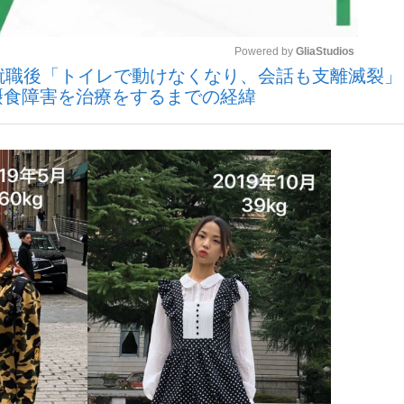
Powered by 
GliaStudios
いまさら聞け
手就職後「トイレで動けなくなり、会話も支離滅裂」
摂食障害を治療をするまでの経緯
Mute
手が証言した“NPB聞...
「クマが悪者扱いされているの
もっと見る
カー日本代表・森保一監督...