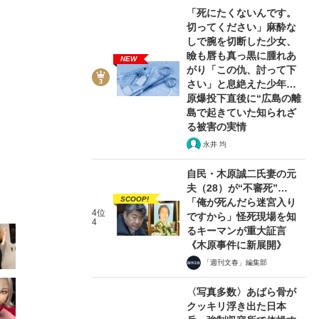
「死にたくないんです。
切ってください」麻酔な
しで腕を切断した少女、
瞼も唇も真っ黒に腫れあ
NEW
がり「この仇、討って下
さい」と息絶えた少年…
原爆投下直後に“広島の離
2/23
島で起きていた知られざ
る被害の実情
永井 均
自民・木原誠二氏妻の元
夫（28）が“不審死”…
SCOOP!
「俺が死んだら迷宮入り
4位
ですから」怪死現場を知
4
るキーマンが重大証言
《木原事件に新展開》
「週刊文春」編集部
〈写真多数〉あばら骨が
クッキリ浮き出た日本