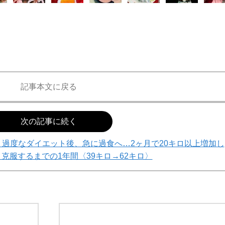
記事本文に戻る
次の記事に続く
過度なダイエット後、急に過食へ…2ヶ月で20キロ以上増加し
克服するまでの1年間〈39キロ→62キロ〉