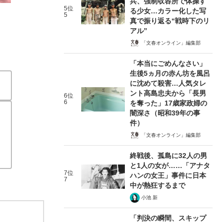
兵、強制収容所で体操す
5位
る少女…カラー化した写
5
真で振り返る“戦時下のリ
アル”
「文春オンライン」編集部
「本当にごめんなさい」
生後5ヵ月の赤ん坊を風呂
に沈めて殺害…人気タレ
ント高島忠夫から「長男
6位
6
を奪った」17歳家政婦の
闇深さ（昭和39年の事
件）
「文春オンライン」編集部
終戦後、孤島に32人の男
と1人の女が……「アナタ
7位
ハンの女王」事件に日本
7
中が熱狂するまで
小池 新
「判決の瞬間、スキップ