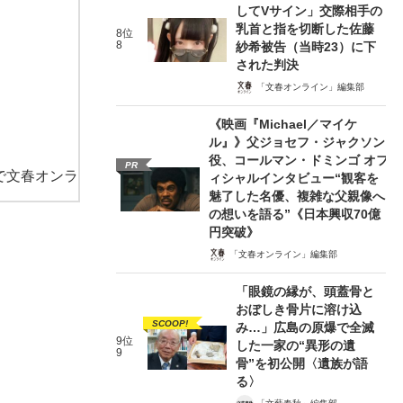
してVサイン」交際相手の
乳首と指を切断した佐藤
8位
8
紗希被告（当時23）に下
された判決
「文春オンライン」編集部
《映画『Michael／マイケ
ル』》父ジョセフ・ジャクソン
役、コールマン・ドミンゴ オフ
PR
で文春オンラ
ィシャルインタビュー“観客を
魅了した名優、複雑な父親像へ
の想いを語る”《日本興収70億
円突破》
「文春オンライン」編集部
「眼鏡の縁が、頭蓋骨と
おぼしき骨片に溶け込
SCOOP!
み…」広島の原爆で全滅
9位
した一家の“異形の遺
9
骨”を初公開〈遺族が語
る〉