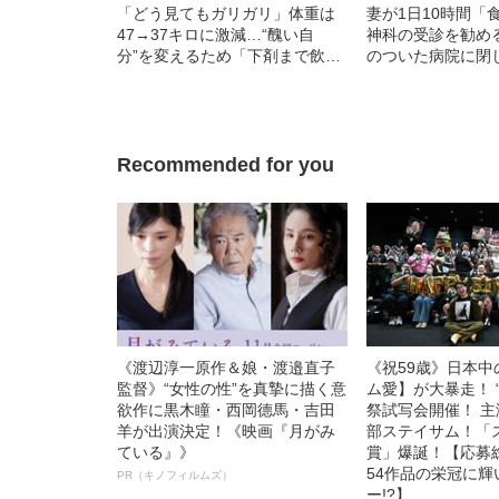
「どう見てもガリガリ」体重は
妻が1日10時間「
47→37キロに激減…“醜い自
神科の受診を勧め
分”を変えるため「下剤まで飲ん
のついた病院に閉
だ」女子中学生モデルの心の闇
か！」…それでも
ったワケ
Recommended for you
《渡辺淳一原作＆娘・渡邉直子
《祝59歳》日本
監督》“女性の性”を真摯に描く意
ム愛】が大暴走！ 
欲作に黒木瞳・西岡德馬・吉田
祭試写会開催！ 
羊が出演決定！《映画『月がみ
部ステイサム！「
ている』》
賞」爆誕！【応募総
54作品の栄冠に
PR（キノフィルムズ）
ー!?】