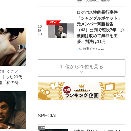
「文藝春秋」編集部
ロケバス性的暴行事件
「ジャングルポケット」
NEW
元メンバー斉藤被告
10
（43）公判で懲役7年 弁
位
10
護側は改めて無罪を主
張、判決は11月
時事ドットコム
11位から20位を見る
て吐くこと
しまった20代
路「私の身体
い速度で壊れ
SPECIAL
PR