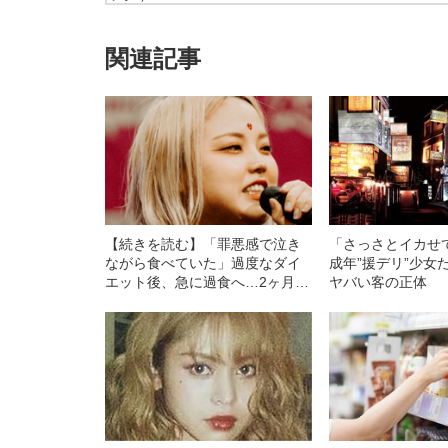
関連記事
【続きを読む】「罪悪感で泣き
「さっさとイカせ
ながら食べていた」過度なダイ
成年”援デリ”少女
エット後、急に過食へ…2ヶ月で
ヤバい客の正体
20キロ以上増加した女性が語
る、克服するまでの1年間〈39キ
ロ→62キロ〉