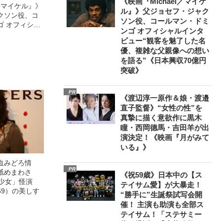
《映画『Michael／マイケ
l／マイケル』》
ル』》父ジョセフ・ジャク
クソン役、コ
ソン役、コールマン・ドミ
ゴ オフィシャ
ンゴ オフィシャルインタ
観客を魅了した
ビュー“観客を魅了した名
像への想いを
優、複雑な父親像への想い
0億円突破》
を語る”《日本興収70億円
突破》
PR
《渡辺淳一原作＆娘・渡邉
直子監督》“女性の性”を
真摯に描く意欲作に黒木
瞳・西岡德馬・吉田羊が出
演決定！《映画『月がみて
いる』》
血みどろ情
PR
舐めまわさ
《祝59歳》日本中の【ス
美少女」怪演
テイサム愛】が大暴走！
69）の美しす
“勝手に”生誕祭試写会開
催！ 主演も助演も全部ス
テイサム！「ステサミー