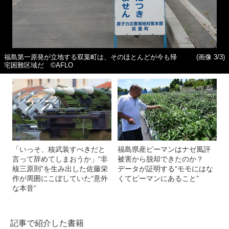
福島第一原発が立地する双葉町は、そのほとんどが今も帰
(画像 3/3)
宅困難区域だ ©AFLO
「いっそ、核武装すべきだと
福島県産ピーマンはナゼ風評
言って辞めてしまおうか」“非
被害から脱却できたのか？
核三原則”を生み出した佐藤栄
データが証明する“モモにはな
作が周囲にこぼしていた“意外
くてピーマンにあること”
な本音”
記事で紹介した書籍