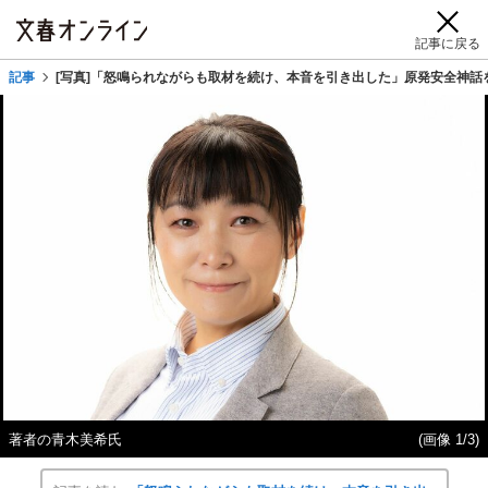
記事に戻る
記事
[写真]「怒鳴られながらも取材を続け、本音を引き出した」原発安全神
著者の青木美希氏
(画像 1/3)