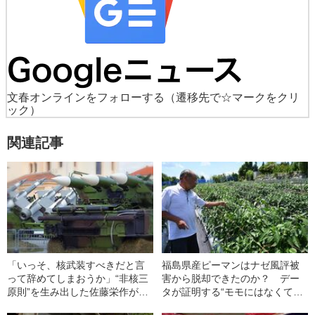
文春オンラインをフォローする
（遷移先で☆マークをクリ
ック）
関連記事
「いっそ、核武装すべきだと言
福島県産ピーマンはナゼ風評被
って辞めてしまおうか」“非核三
害から脱却できたのか？ デー
原則”を生み出した佐藤栄作が周
タが証明する“モモにはなくてピ
囲にこぼしていた“意外な本音”
ーマンにあること”