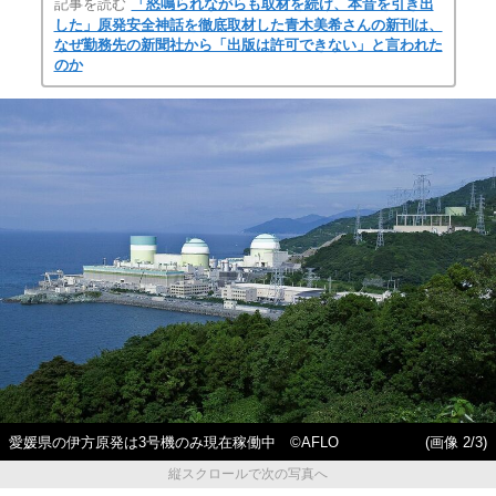
記事を読む
「怒鳴られながらも取材を続け、本音を引き出
した」原発安全神話を徹底取材した青木美希さんの新刊は、
なぜ勤務先の新聞社から「出版は許可できない」と言われた
のか
愛媛県の伊方原発は3号機のみ現在稼働中 ©AFLO
(画像 2/3)
縦スクロールで次の写真へ