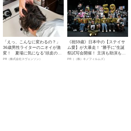
語る”《日本興収70億円突破》
「えっ、こんなに変わるの？」
《祝59歳》日本中の【ステイサ
36歳男性ライターのニオイが激
ム愛】が大暴走！ “勝手に”生誕
変！ 夏場に気になる“頭皮のニ
祭試写会開催！ 主演も助演も全
オイ”や“ベタつき”を解消す
部ステイサム！「ステサミー
PR（株式会社スヴェンソン）
PR（（株）キノフィルムズ）
る、“ウィッグのスペシャリス
賞」爆誕！【応募総数941票 全
ト”が生み出した徹底ケアとは
54作品の栄冠に輝いた作品とは
ー!?】