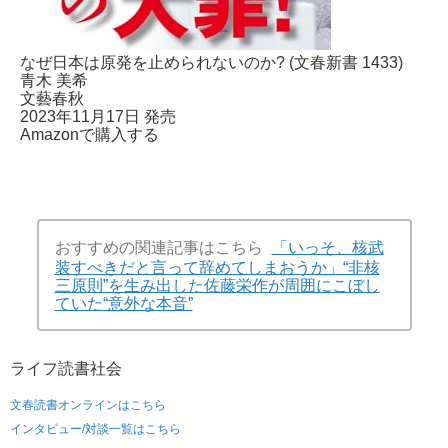
なぜ日本は原発を止められないのか? (文春新書 1433)
青木 美希
文藝春秋
2023年11月17日 発売
Amazonで購入する
おすすめの関連記事はこちら
「いっそ、核武
装すべきだと言って辞めてしまおうか」“非核
三原則”を生み出した佐藤栄作が周囲にこぼし
ていた“意外な本音”
ライフ
読書
社会
文春読書オンラインはこちら
インタビュー/対談一覧はこちら