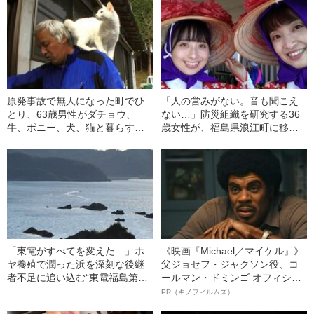
原発事故で無人になった町でひ
「人の営みがない。音も聞こえ
とり、63歳男性がダチョウ、
ない…」防災組織を研究する36
牛、ポニー、犬、猫と暮らす理
歳女性が、福島県浪江町に移り
由
住んだわけ
「東電がすべてを変えた…」ホ
《映画『Michael／マイケル』》
ヤ養殖で潤った浜を深刻な後継
父ジョセフ・ジャクソン役、コ
者不足に追い込む“東電福島第一
ールマン・ドミンゴ オフィシャ
原発からの処理水放出”
ルインタビュー“観客を魅了した
PR（キノフィルムズ）
名優、複雑な父親像への想いを