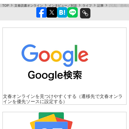
TOP
文春読書オンライン
インタビュー／対談
ライフ
記事
[写真]「怒
文春オンラインを見つけやすくする
（遷移先で文春オンラ
インを優先ソースに設定する）