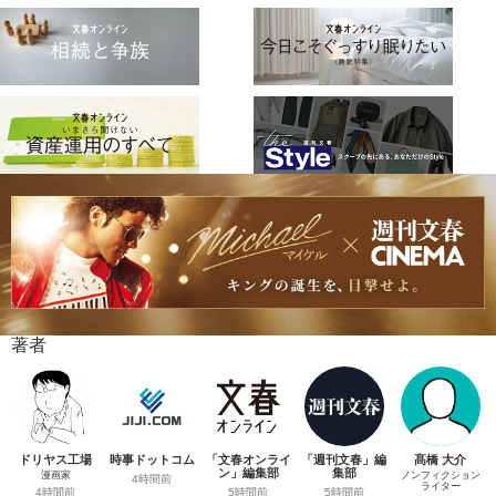
著者
ドリヤス工場
時事ドットコム
「文春オンライ
「週刊文春」編
髙橋 大介
ン」編集部
集部
漫画家
ノンフィクション
4時間前
ライター
5時間前
5時間前
4時間前