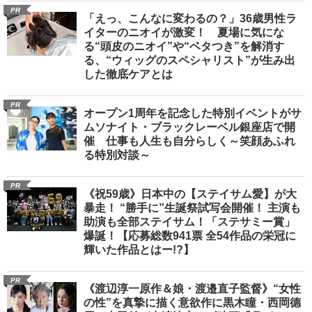
PR
「えっ、こんなに変わるの？」36歳男性ラ
イターのニオイが激変！ 夏場に気にな
る“頭皮のニオイ”や“ベタつき”を解消す
る、“ウィッグのスペシャリスト”が生み出
した徹底ケアとは
PR
オープン1周年を記念した特別イベントがサ
ムソナイト・ブラックレーベル銀座店で開
催 仕事も人生も自分らしく～笑顔あふれ
る特別対談～
PR
《祝59歳》日本中の【ステイサム愛】が大
暴走！ “勝手に”生誕祭試写会開催！ 主演も
助演も全部ステイサム！「ステサミー賞」
爆誕！【応募総数941票 全54作品の栄冠に
輝いた作品とはー!?】
PR
《渡辺淳一原作＆娘・渡邉直子監督》“女性
の性”を真摯に描く意欲作に黒木瞳・西岡德