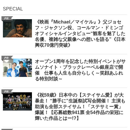
SPECIAL
PR
《映画『Michael／マイケル』》父ジョセ
フ・ジャクソン役、コールマン・ドミンゴ
オフィシャルインタビュー“観客を魅了した
名優、複雑な父親像への想いを語る”《日本
興収70億円突破》
PR
オープン1周年を記念した特別イベントがサ
ムソナイト・ブラックレーベル銀座店で開
催 仕事も人生も自分らしく～笑顔あふれ
る特別対談～
PR
《祝59歳》日本中の【ステイサム愛】が大
暴走！ “勝手に”生誕祭試写会開催！ 主演も
助演も全部ステイサム！「ステサミー賞」
爆誕！【応募総数941票 全54作品の栄冠に
輝いた作品とはー!?】