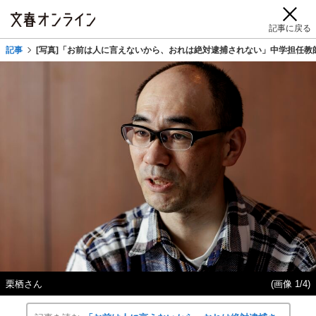
記事に戻る
記事
[写真]「お前は人に言えないから、おれは絶対逮捕されない」中学担任教
栗栖さん
(画像 1/4)