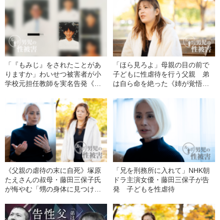
「『もみじ』をされたことがあ
「ほら見ろよ」母親の目の前で
りますか」わいせつ被害者が小
子どもに性虐待を行う父親 弟
学校元担任教師を実名告発《法
は自ら命を絶った《姉が覚悟の
廷闘争に発展》
実名告発》――2023年読まれた
記事
《父親の虐待の末に自死》塚原
「兄を刑務所に入れて」NHK朝
たえさんの叔母・藤田三保子氏
ドラ主演女優・藤田三保子が告
が悔やむ「甥の身体に見つけた
発 子どもを性虐待
傷跡」