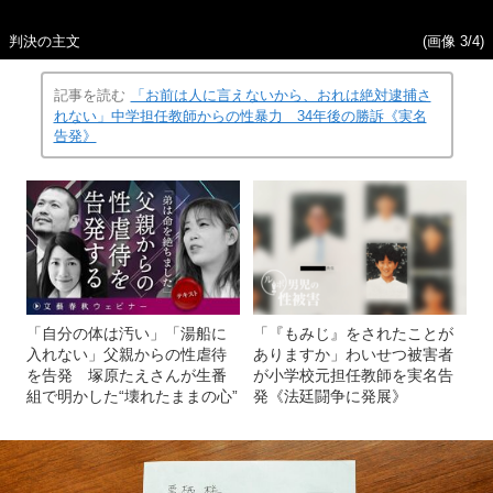
判決の主文
(画像 3/4)
記事を読む
「お前は人に言えないから、おれは絶対逮捕さ
れない」中学担任教師からの性暴力 34年後の勝訴《実名
告発》
「自分の体は汚い」「湯船に
「『もみじ』をされたことが
入れない」父親からの性虐待
ありますか」わいせつ被害者
を告発 塚原たえさんが生番
が小学校元担任教師を実名告
組で明かした“壊れたままの心”
発《法廷闘争に発展》