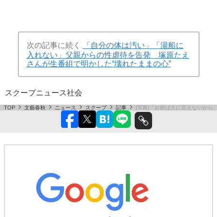
次の記事に続く
「自分の体は汚い」「湯船に
入れない」父親からの性虐待を告発 塚原たえ
さんが生番組で明かした“壊れたままの心”
スクープ
ニュース
社会
TOP
文藝春秋
ニュース
スクープ
記事
[写真]「お前は人に言えないか