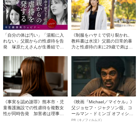
「自分の体は汚い」「湯船に入
《制服をハサミで切り裂かれ、
れない」父親からの性虐待を告
教科書は水没》父親の日常的暴
発 塚原たえさんが生番組で明
力と性虐待の末に29歳で弟は自
かした“壊れたままの心”
殺した 姉が実名告発
《事実を認め謝罪》熊本市・児
《映画『Michael／マイケル』》
童養護施設での性虐待を複数女
父ジョセフ・ジャクソン役、コ
性が同時告発 加害者は理事長
ールマン・ドミンゴ オフィシャ
の息子だった
ルインタビュー“観客を魅了した
PR（キノフィルムズ）
名優、複雑な父親像への想いを
語る”《日本興収70億円突破》