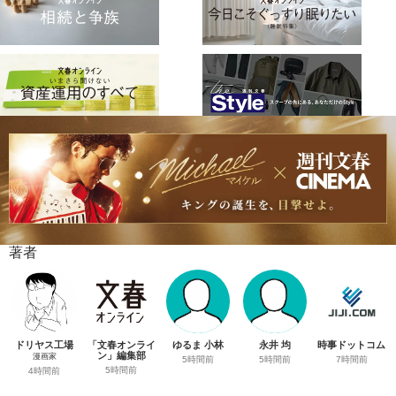
著者
ドリヤス工場
「文春オンライ
ゆるま 小林
永井 均
時事ドットコム
ン」編集部
漫画家
5時間前
5時間前
7時間前
5時間前
4時間前