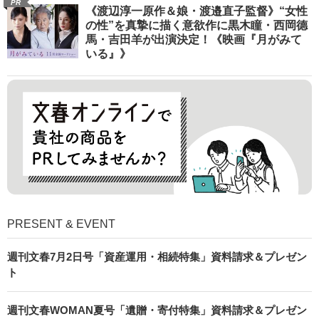
PR
《渡辺淳一原作＆娘・渡邉直子監督》“女性
の性”を真摯に描く意欲作に黒木瞳・西岡德
馬・吉田羊が出演決定！《映画『月がみて
いる』》
PRESENT & EVENT
週刊文春7月2日号「資産運用・相続特集」資料請求＆プレゼン
ト
週刊文春WOMAN夏号「遺贈・寄付特集」資料請求＆プレゼン