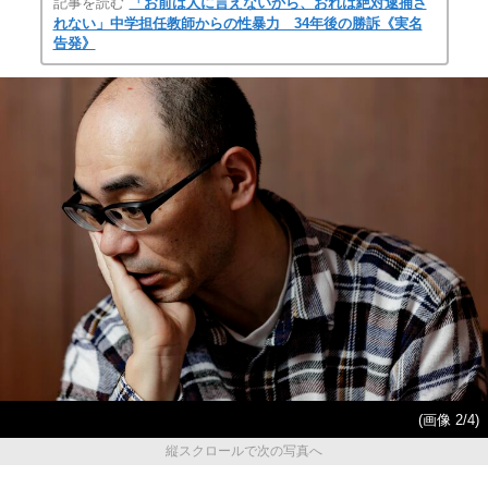
記事を読む
「お前は人に言えないから、おれは絶対逮捕さ
れない」中学担任教師からの性暴力 34年後の勝訴《実名
告発》
(画像 2/4)
縦スクロールで次の写真へ