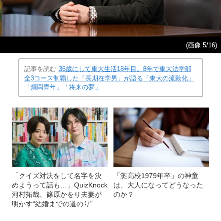
(画像 5/16)
記事を読む
36歳にして東大生活18年目。8年で東大法学部
全3コース制覇した「長期在学男」が語る「東大の流動化」
「煩悶青年」「将来の夢」
「クイズ対決をして名字を決
「灘高校1979年卒」の神童
めようって話も…」QuizKnock
は、大人になってどうなった
河村拓哉、篠原かをり夫妻が
のか？
明かす“結婚までの道のり”