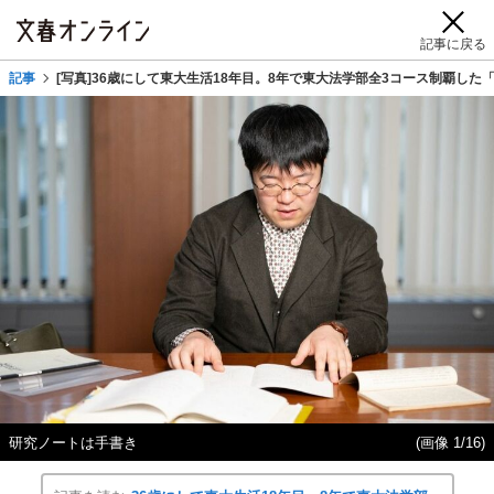
記事に戻る
記事
[写真]36歳にして東大生活18年目。8年で東大法学部全3コース制覇し
研究ノートは手書き
(画像 1/16)