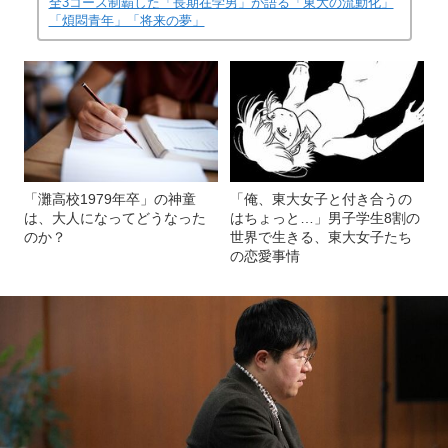
製作した映画のシナリオ
(画像 15/16)
記事を読む
36歳にして東大生活18年目。8年で東大法学部
全3コース制覇した「長期在学男」が語る「東大の流動化」
「煩悶青年」「将来の夢」