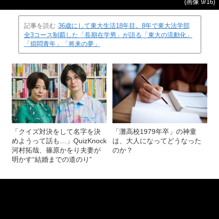
(画像 9/16)
記事を読む
36歳にして東大生活18年目。8年で東大法学部
全3コース制覇した「長期在学男」が語る「東大の流動化」
「煩悶青年」「将来の夢」
「クイズ対決をして名字を決
「灘高校1979年卒」の神童
めようって話も…」QuizKnock
は、大人になってどうなった
河村拓哉、篠原かをり夫妻が
のか？
明かす“結婚までの道のり”