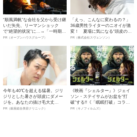
高原智史さん（36）。法学部を3
女性にマウンティングされる」
回卒業し……〈大学院生活10年
40代“高学歴難民”男性の苦悩
目、自らを「長期在学者」と呼
ぶ男が語る 「東大へのこだわ
り」と「学士入学」〉
「俺、東大女子と付き合うのは
《映画『Michael／マイケル』》
ちょっと…」男子学生8割の世界
父ジョセフ・ジャクソン役、コ
で生きる、東大女子たちの恋愛
ールマン・ドミンゴ オフィシャ
事情
ルインタビュー“観客を魅了した
PR（キノフィルムズ）
名優、複雑な父親像への想いを
語る”《日本興収70億円突破》
“順風満帆”な会社を父から受け継
「えっ、こんなに変わるの？」
いだ矢先、リーマンショック
36歳男性ライターのニオイが激