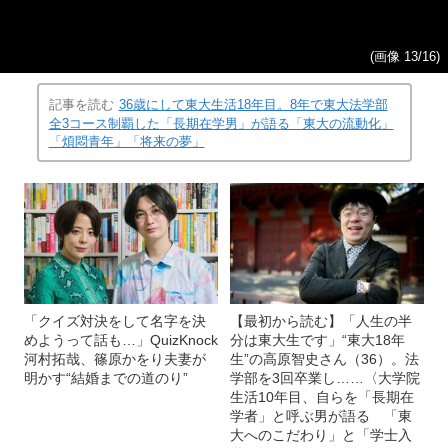
(画像 13/16)
記事を読む
36歳にして東大生活18年目。8年で東大法学部
全3コース制覇した「長期在学男」が語る「東大の流動化」
「煩悶青年」「将来の夢」