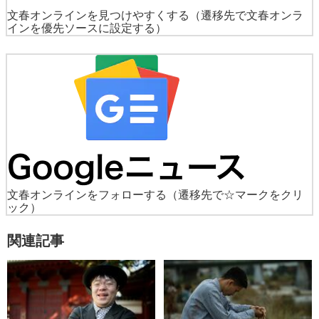
ニュース
社会
ライフスタイル
教育
TOP
週刊文春
ニュース
記事
[写真]36歳にして東大生活18年目。8年で
文春オンラインを見つけやすくする
（遷移先で文春オンラ
インを優先ソースに設定する）