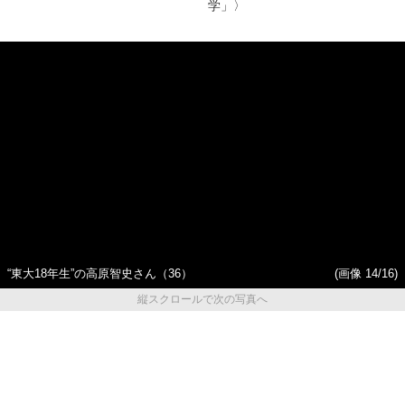
「クイズ対決をして名字を決
【最初から読む】「人生の半
めようって話も…」QuizKnock
分は東大生です」“東大18年
河村拓哉、篠原かをり夫妻が
生”の高原智史さん（36）。法
明かす“結婚までの道のり”
学部を3回卒業し……〈大学院
生活10年目、自らを「長期在
学者」と呼ぶ男が語る 「東
大へのこだわり」と「学士入
学」〉