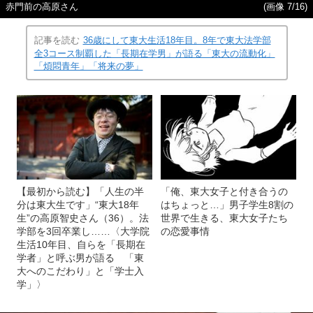
赤門前の高原さん
(画像 7/16)
記事を読む
36歳にして東大生活18年目。8年で東大法学部
全3コース制覇した「長期在学男」が語る「東大の流動化」
「煩悶青年」「将来の夢」
【最初から読む】「人生の半
「俺、東大女子と付き合うの
分は東大生です」“東大18年
はちょっと…」男子学生8割の
生”の高原智史さん（36）。法
世界で生きる、東大女子たち
学部を3回卒業し……〈大学院
の恋愛事情
生活10年目、自らを「長期在
学者」と呼ぶ男が語る 「東
大へのこだわり」と「学士入
学」〉