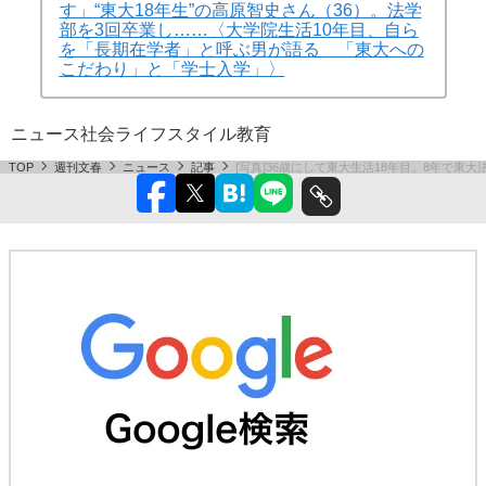
(画像 16/16)
最初から記事を読む
「人生の半分は東大生で
す」“東大18年生”の高原智史さん（36）。法学
部を3回卒業し……〈大学院生活10年目、自ら
を「長期在学者」と呼ぶ男が語る 「東大への
こだわり」と「学士入学」〉