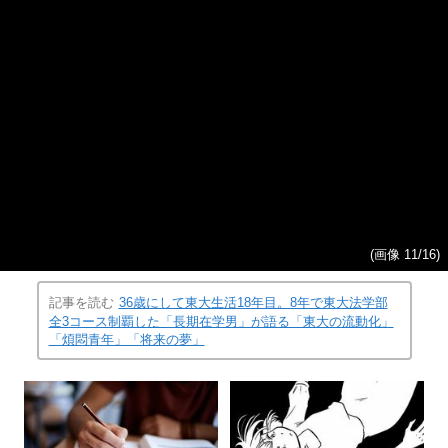
(画像 11/16)
記事を読む
36歳にして東大生活18年目。8年で東大法学部
全3コース制覇した「長期在学男」が語る「東大の流動化」