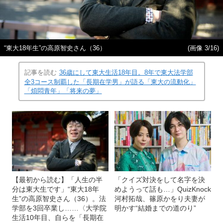
“東大18年生”の高原智史さん（36）
(画像 3/16)
記事を読む
36歳にして東大生活18年目。8年で東大法学部
全3コース制覇した「長期在学男」が語る「東大の流動化」
「煩悶青年」「将来の夢」
【最初から読む】「人生の半
「クイズ対決をして名字を決
分は東大生です」“東大18年
めようって話も…」QuizKnock
生”の高原智史さん（36）。法
河村拓哉、篠原かをり夫妻が
学部を3回卒業し……〈大学院
明かす“結婚までの道のり”
生活10年目、自らを「長期在