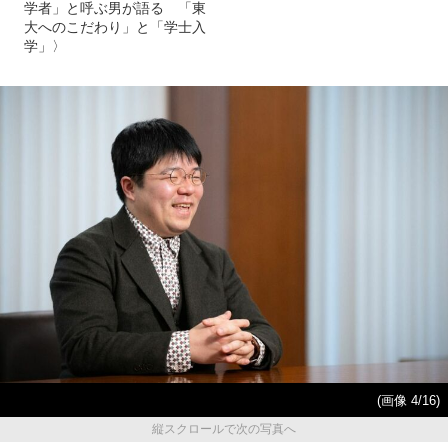
学者」と呼ぶ男が語る 「東
大へのこだわり」と「学士入
学」〉
(画像 4/16)
縦スクロールで次の写真へ