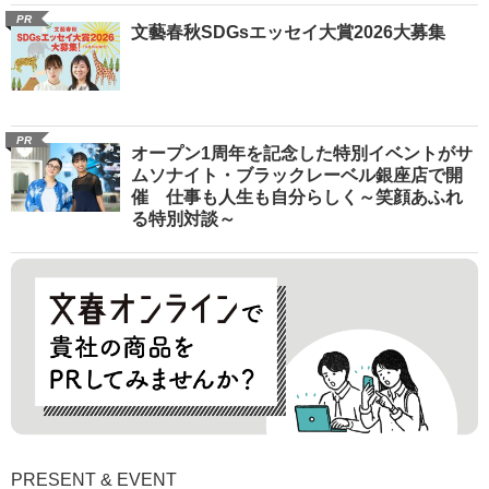
PR
《映画『シェルター』》ジェイソン・ステ
イサムがお盆を“打破”する!!《「眠眠打破」
コラボ》
PR
《祝59歳》日本中の【ステイサム愛】が大
暴走！ “勝手に”生誕祭試写会開催！ 主演も
助演も全部ステイサム！「ステサミー賞」
爆誕！【応募総数941票 全54作品の栄冠に
輝いた作品とはー!?】
PR
《渡辺淳一原作＆娘・渡邉直子監督》“女性
の性”を真摯に描く意欲作に黒木瞳・西岡德
馬・吉田羊が出演決定！《映画『月がみて
いる』》
PR
文藝春秋SDGsエッセイ大賞2026大募集