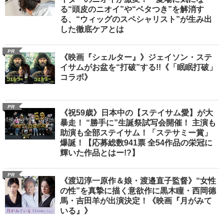
名優、複雑な父親像への想いを語る”《日本
興収70億円突破》
PR
“順風満帆”な会社を父から受け継いだ矢
先、リーマンショックで“絶望的状況”に…
→「一時期は納品3年待ち」のヒット商品を
生んで危機を脱した四代目社長が明か
す、“逆転の戦術”
PR
今年も40℃を超える猛暑。ジリジリとした
暑さが頭皮にダメージを。あなたの抜け毛
大丈夫！？
PR
「えっ、こんなに変わるの？」36歳男性ラ
イターのニオイが激変！ 夏場に気にな
る“頭皮のニオイ”や“ベタつき”を解消す
る、“ウィッグのスペシャリスト”が生み出
した徹底ケアとは