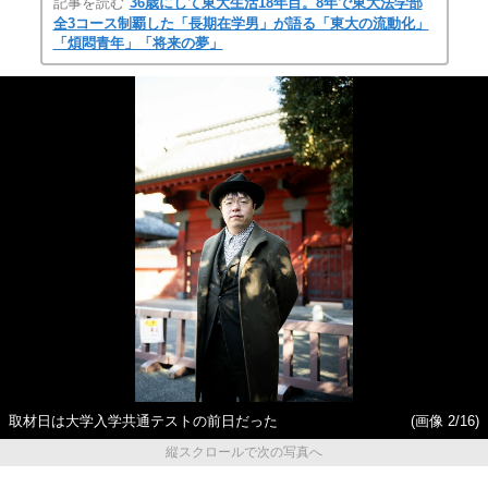
記事を読む
36歳にして東大生活18年目。8年で東大法学部
全3コース制覇した「長期在学男」が語る「東大の流動化」
「煩悶青年」「将来の夢」
取材日は大学入学共通テストの前日だった
(画像 2/16)
縦スクロールで次の写真へ