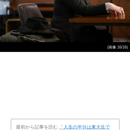
「灘高校1979年卒」の神童
「俺、東大女子と付き合うの
は、大人になってどうなった
はちょっと…」男子学生8割の
のか？
世界で生きる、東大女子たち
の恋愛事情