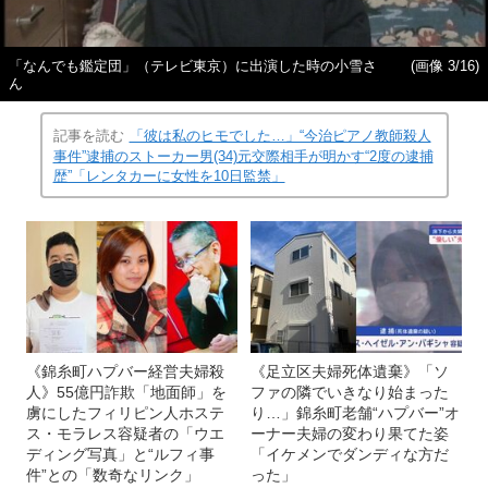
「なんでも鑑定団」（テレビ東京）に出演した時の小雪さ
(画像 3/16)
ん
記事を読む
「彼は私のヒモでした…」“今治ピアノ教師殺人
事件”逮捕のストーカー男(34)元交際相手が明かす“2度の逮捕
歴”「レンタカーに女性を10日監禁」
《錦糸町ハプバー経営夫婦殺
《足立区夫婦死体遺棄》「ソ
人》55億円詐欺「地面師」を
ファの隣でいきなり始まった
虜にしたフィリピン人ホステ
り…」錦糸町老舗“ハプバー”オ
ス・モラレス容疑者の「ウエ
ーナー夫婦の変わり果てた姿
ディング写真」と“ルフィ事
「イケメンでダンディな方だ
件”との「数奇なリンク」
った」