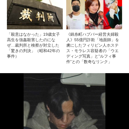
「殺意はなかった」19歳女子
《錦糸町ハプバー経営夫婦殺
高生を強姦殺害したのにな
人》55億円詐欺「地面師」を
ぜ…裁判所と検察が対立した
虜にしたフィリピン人ホステ
「驚きの判決」（昭和42年の
ス・モラレス容疑者の「ウエ
事件）
ディング写真」と“ルフィ事
件”との「数奇なリンク」