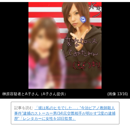
榊原容疑者とA子さん（A子さん提供）
(画像 13/16)
記事を読む
「彼は私のヒモでした…」“今治ピアノ教師殺人
事件”逮捕のストーカー男(34)元交際相手が明かす“2度の逮捕
歴”「レンタカーに女性を10日監禁」