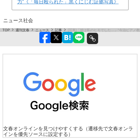
力”《「毎日殴られた」黒くにじむ証拠写真》
ニュース
社会
TOP
週刊文春
ニュース
記事
[写真]「彼は私のヒモでした…」“今治ピアノ教
文春オンラインを見つけやすくする
（遷移先で文春オンラ
インを優先ソースに設定する）