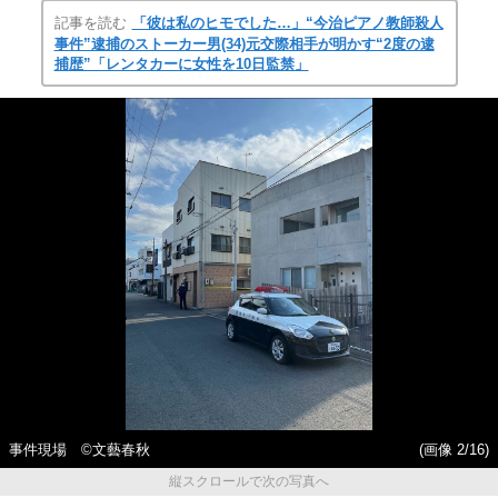
記事を読む
「彼は私のヒモでした…」“今治ピアノ教師殺人
事件”逮捕のストーカー男(34)元交際相手が明かす“2度の逮
捕歴”「レンタカーに女性を10日監禁」
事件現場 ©文藝春秋
(画像 2/16)
縦スクロールで次の写真へ