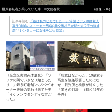
榊原容疑者が乗っていた車 ©文藝春秋
(画像 5/16)
記事を読む
「彼は私のヒモでした…」“今治ピアノ教師殺人
事件”逮捕のストーカー男(34)元交際相手が明かす“2度の逮捕
歴”「レンタカーに女性を10日監禁」
《足立区夫婦死体遺棄》「ソ
「殺意はなかった」19歳女子
ファの隣でいきなり始まった
高生を強姦殺害したのにな
り…」錦糸町老舗“ハプバー”オ
ぜ…裁判所と検察が対立した
ーナー夫婦の変わり果てた姿
「驚きの判決」（昭和42年の
「イケメンでダンディな方だ
事件）
った」