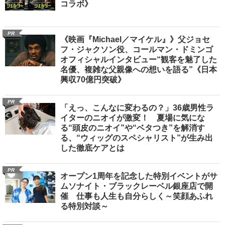
コラボ》
PR
《映画『Michael／マイケル』》父ジョセ
フ・ジャクソン役、コールマン・ドミンゴ
オフィシャルインタビュー“観客を魅了した
名優、複雑な父親像への想いを語る”《日本
興収70億円突破》
PR
「えっ、こんなに変わるの？」36歳男性ラ
イターのニオイが激変！ 夏場に気にな
る“頭皮のニオイ”や“ベタつき”を解消す
る、“ウィッグのスペシャリスト”が生み出
した徹底ケアとは
PR
オープン1周年を記念した特別イベントがサ
ムソナイト・ブラックレーベル銀座店で開
催 仕事も人生も自分らしく～笑顔あふれ
る特別対談～