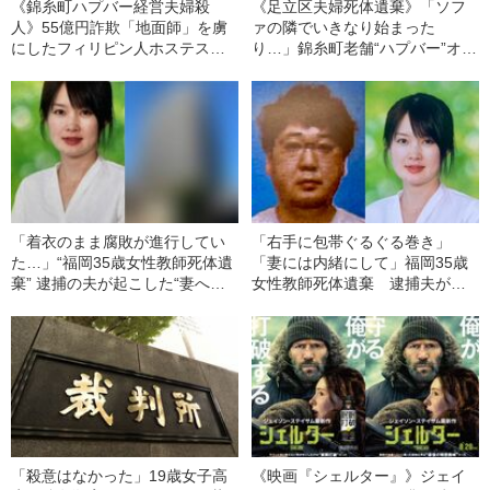
《錦糸町ハプバー経営夫婦殺
《足立区夫婦死体遺棄》「ソフ
人》55億円詐欺「地面師」を虜
ァの隣でいきなり始まった
にしたフィリピン人ホステス・
り…」錦糸町老舗“ハプバー”オー
モラレス容疑者の「ウエディン
ナー夫婦の変わり果てた姿「イ
グ写真」と“ルフィ事件”との「数
ケメンでダンディな方だった」
奇なリンク」
「着衣のまま腐敗が進行してい
「右手に包帯ぐるぐる巻き」
た…」“福岡35歳女性教師死体遺
「妻には内緒にして」福岡35歳
棄” 逮捕の夫が起こした“妻への
女性教師死体遺棄 逮捕夫が起
DVトラブル”「自宅マンションに
こしたマンション購入トラブル
警察が2度も」《再逮捕》
〈欠勤前日、販売業者に妻は
「今日の夜、夫と…」〉【再逮
捕】
「殺意はなかった」19歳女子高
《映画『シェルター』》ジェイ