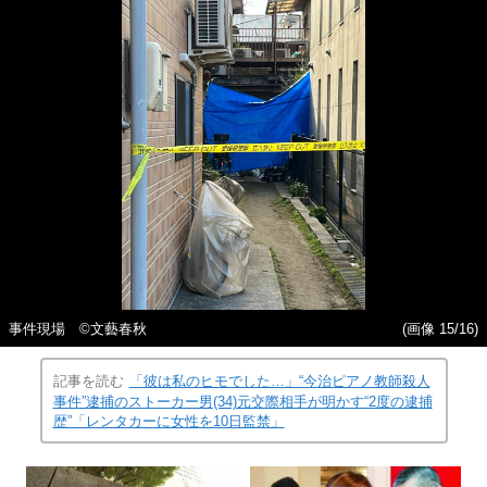
事件現場 ©文藝春秋
(画像 15/16)
記事を読む
「彼は私のヒモでした…」“今治ピアノ教師殺人
事件”逮捕のストーカー男(34)元交際相手が明かす“2度の逮捕
歴”「レンタカーに女性を10日監禁」