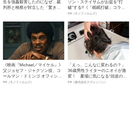
生を強姦殺害したのになぜ…裁
ソン・ステイサムがお盆を“打
判所と検察が対立した「驚きの
破”する!!《「眠眠打破」コラ
判決」（昭和42年の事件）
ボ》
PR（キノフィルムズ）
《映画『Michael／マイケル』》
「えっ、こんなに変わるの？」
父ジョセフ・ジャクソン役、コ
36歳男性ライターのニオイが激
ールマン・ドミンゴ オフィシャ
変！ 夏場に気になる“頭皮のニ
ルインタビュー“観客を魅了した
オイ”や“ベタつき”を解消す
PR（キノフィルムズ）
PR（株式会社スヴェンソン）
名優、複雑な父親像への想いを
る、“ウィッグのスペシャリス
語る”《日本興収70億円突破》
ト”が生み出した徹底ケアとは