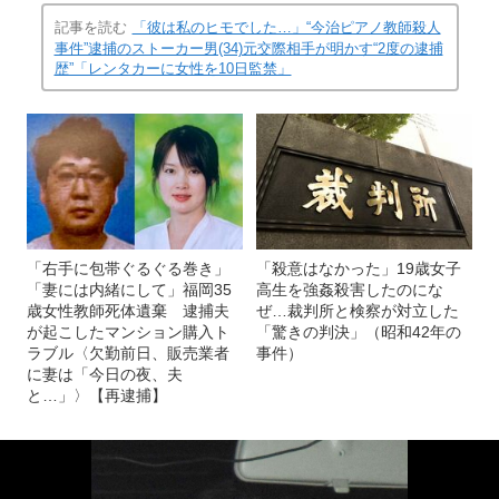
記事を読む
「彼は私のヒモでした…」“今治ピアノ教師殺人
事件”逮捕のストーカー男(34)元交際相手が明かす“2度の逮捕
歴”「レンタカーに女性を10日監禁」
「右手に包帯ぐるぐる巻き」
「殺意はなかった」19歳女子
「妻には内緒にして」福岡35
高生を強姦殺害したのにな
歳女性教師死体遺棄 逮捕夫
ぜ…裁判所と検察が対立した
が起こしたマンション購入ト
「驚きの判決」（昭和42年の
ラブル〈欠勤前日、販売業者
事件）
に妻は「今日の夜、夫
と…」〉【再逮捕】