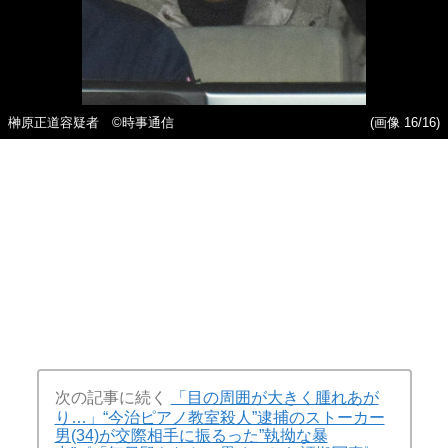
榊原正道容疑者 ©時事通信
(画像 16/16)
次の記事に続く
「目の周囲が大きく腫れあが
り…」“今治ピアノ教室殺人”逮捕のストーカー
男(34)が交際相手に振るった”執拗な暴