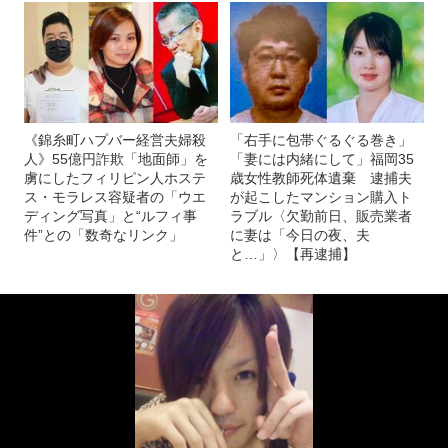
《錦糸町ハプバー経営夫婦殺
「右手に包帯ぐるぐる巻き」
人》55億円詐欺「地面師」を
「妻には内緒にして」福岡35
虜にしたフィリピン人ホステ
歳女性教師死体遺棄 逮捕夫
ス・モラレス容疑者の「ウエ
が起こしたマンション購入ト
ディング写真」と“ルフィ事
ラブル〈欠勤前日、販売業者
件”との「数奇なリンク」
に妻は「今日の夜、夫
と…」〉【再逮捕】