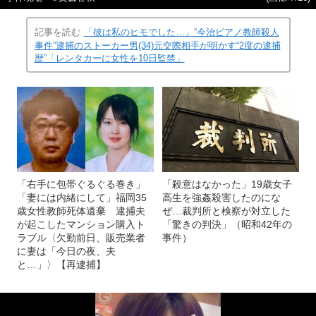
記事を読む
「彼は私のヒモでした…」“今治ピアノ教師殺人
事件”逮捕のストーカー男(34)元交際相手が明かす“2度の逮捕
歴”「レンタカーに女性を10日監禁」
「右手に包帯ぐるぐる巻き」
「殺意はなかった」19歳女子
「妻には内緒にして」福岡35
高生を強姦殺害したのにな
歳女性教師死体遺棄 逮捕夫
ぜ…裁判所と検察が対立した
が起こしたマンション購入ト
「驚きの判決」（昭和42年の
ラブル〈欠勤前日、販売業者
事件）
に妻は「今日の夜、夫
と…」〉【再逮捕】