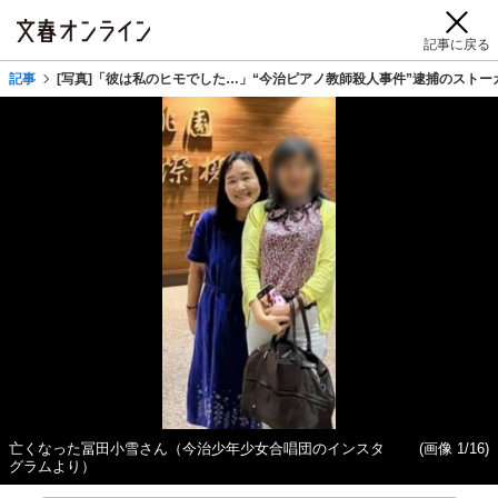
記事に戻る
記事
[写真]「彼は私のヒモでした…」“今治ピアノ教師殺人事件”逮捕のストーカ
亡くなった冨田小雪さん（今治少年少女合唱団のインスタ
(画像 1/16)
グラムより）