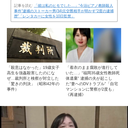
記事を読む
「彼は私のヒモでした…」“今治ピアノ教師殺人
事件”逮捕のストーカー男(34)元交際相手が明かす“2度の逮捕
歴”「レンタカーに女性を10日監禁」
「殺意はなかった」19歳女子
「着衣のまま腐敗が進行して
高生を強姦殺害したのにな
いた…」“福岡35歳女性教師死
ぜ…裁判所と検察が対立した
体遺棄” 逮捕の夫が起こし
「驚きの判決」（昭和42年の
た“妻へのDVトラブル”「自宅
事件）
マンションに警察が2度も」
《再逮捕》