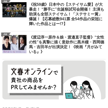
PR
《祝59歳》日本中の【ステイサム愛】が大
暴走！ “勝手に”生誕祭試写会開催！ 主演も
助演も全部ステイサム！「ステサミー賞」
爆誕！【応募総数941票 全54作品の栄冠に
輝いた作品とはー!?】
PR
《渡辺淳一原作＆娘・渡邉直子監督》“女性
の性”を真摯に描く意欲作に黒木瞳・西岡德
馬・吉田羊が出演決定！《映画『月がみて
いる』》