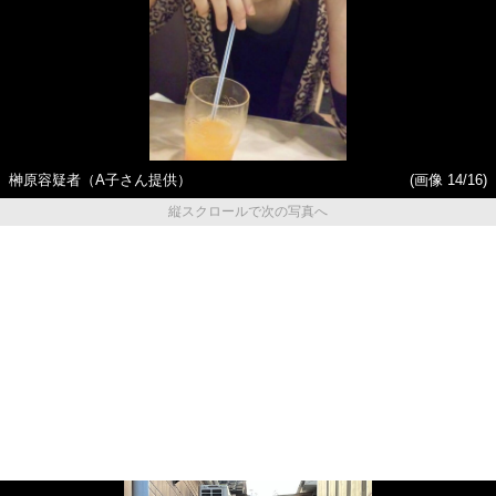
榊原容疑者（A子さん提供）
(画像 14/16)
縦スクロールで次の写真へ