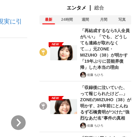
エンタメ
総合
最新
24時間
週間
月間
写真
現実に引
「再結成するなら5人全員
がいい」「でも、どうし
ても連絡が取れなく
NEW
て…」元ZONE・
が悲しい」『北の国から』倉本聰氏（91...
を、目撃せよ。
MIZUHO（38）が明かす
「19年ぶりに芸能界復
帰」した本当の理由
佐藤 ちひろ
「収録後に泣いていた、
って報じられたけど…」
NEW
ZONEのMIZUHO（38）が
明かす、24年前にとんね
るず石橋貴明がつけた“強
烈なあだ名”事件の真相
次
佐藤 ちひろ