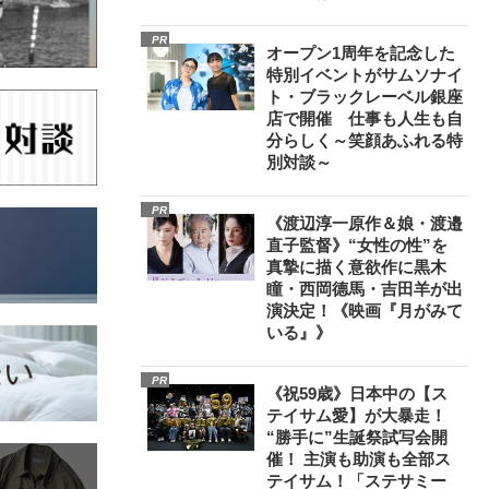
PR
オープン1周年を記念した
特別イベントがサムソナイ
ト・ブラックレーベル銀座
店で開催 仕事も人生も自
分らしく～笑顔あふれる特
別対談～
PR
《渡辺淳一原作＆娘・渡邉
直子監督》“女性の性”を
真摯に描く意欲作に黒木
瞳・西岡德馬・吉田羊が出
演決定！《映画『月がみて
いる』》
PR
《祝59歳》日本中の【ス
テイサム愛】が大暴走！
“勝手に”生誕祭試写会開
催！ 主演も助演も全部ス
テイサム！「ステサミー