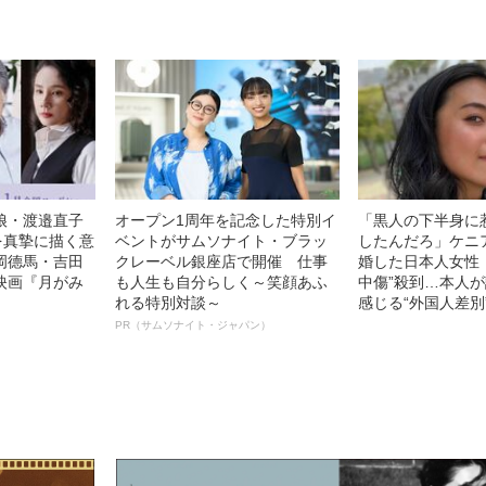
娘・渡邉直子
オープン1周年を記念した特別イ
「黒人の下半身に
を真摯に描く意
ベントがサムソナイト・ブラッ
したんだろ」ケニ
岡德馬・吉田
クレーベル銀座店で開催 仕事
婚した日本人女性（
映画『月がみ
も人生も自分らしく～笑顔あふ
中傷”殺到…本人
れる特別対談～
感じる“外国人差別
PR（サムソナイト・ジャパン）