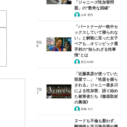
「ジャニーズ性加害問
題」の“数奇な因縁”
山本 雲丹
「パートナーが一晩中セ
ックスしていて寝られな
い」と解散に至った女子
6位
ペアも…オリンピック選
6
手村の“知られざる性事
病
情”とは
辰巳JUNK
「近藤真彦が使っていた
部屋で…」「性器を握ら
される」ジャニー喜多川
7位
による性加害、語り始め
7
た被害者たち《徹底取材
の裏側》
髙橋 大介
ヌードも不倫も厭わず、
離婚後も市川海老蔵や勝