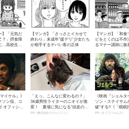
ー】「元気だ
【マンガ】「さっさとイカせて
【マンガ】「和食
て？」摂食障
終わり」未成年”援デリ”少女たち
ビをとくのは不作
に…高校生の
が相手するヤバい客の正体
るマナー講師に板
精神科病棟
た“キツい一言”
l／マイケル』》
「えっ、こんなに変わるの？」
《映画『シェルタ
クソン役、コ
36歳男性ライターのニオイが激
ソン・ステイサム
ゴ オフィシャ
変！ 夏場に気になる“頭皮のニ
破”する!!《「眠
観客を魅了した
オイ”や“ベタつき”を解消す
ボ》
PR（株式会社スヴェンソン）
PR（キノフィルムズ）
像への想いを
る、“ウィッグのスペシャリス
0億円突破》
ト”が生み出した徹底ケアとは