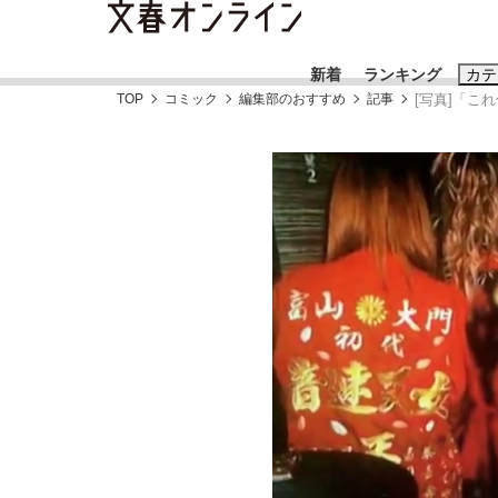
新着
ランキング
カテ
TOP
コミック
編集部のおすすめ
記事
[写真]「こ
スクープ
ニュー
おすすめのキ
#藤田晋
#三
#玉木雄一郎
「90%は失敗する。でも…」本田圭佑が初め
終戦から81年