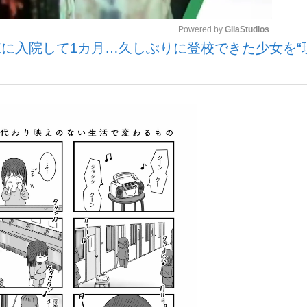
Powered by 
GliaStudios
に入院して1カ月…久しぶりに登校できた少女を“
Mute
手が証言した“NPB聞...
「クマが悪者扱いされているの
キングの誕生
もっと見る
カー日本代表・森保一監督...