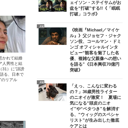
ェイソン・ステイサムがお
盆を“打破”する!!《「眠眠
打破」コラボ》
PR
《映画『Michael／マイケ
ル』》父ジョセフ・ジャク
ソン役、コールマン・ドミ
ンゴ オフィシャルインタ
ビュー“観客を魅了した名
惹かれて結婚
優、複雑な父親像への想い
ア人男性と結
を語る”《日本興収70億円
31）に“誹謗
突破》
が語る、日本で
”のリアル
PR
「えっ、こんなに変わる
の？」36歳男性ライター
のニオイが激変！ 夏場に
気になる“頭皮のニオ
イ”や“ベタつき”を解消す
る、“ウィッグのスペシャ
リスト”が生み出した徹底
ケアとは