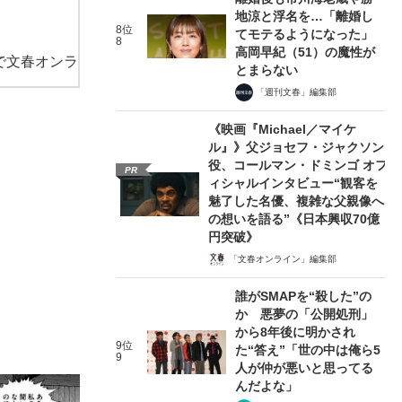
地涼と浮名を…「離婚し
8位
てモテるようになった」
8
高岡早紀（51）の魔性が
で文春オンラ
とまらない
「週刊文春」編集部
《映画『Michael／マイケ
ル』》父ジョセフ・ジャクソン
役、コールマン・ドミンゴ オフ
PR
ィシャルインタビュー“観客を
魅了した名優、複雑な父親像へ
の想いを語る”《日本興収70億
円突破》
「文春オンライン」編集部
誰がSMAPを“殺した”の
か 悪夢の「公開処刑」
から8年後に明かされ
9位
た“答え”「世の中は俺ら5
9
人が仲が悪いと思ってる
んだよな」