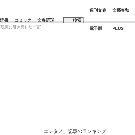
週刊文春
文藝春秋
読書
コミック
文春野球
検索
“現実に引き戻した一言”
電子版
PLUS
インタビュー
読書
#松田聖子
BC日本代表“敗戦”の真実 選手が明かす...
、私のいま
「エンタメ」記事のランキング