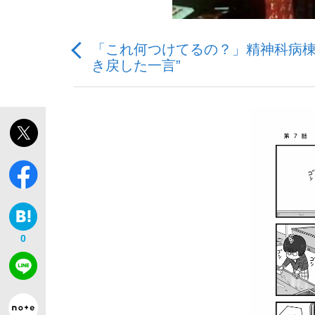
「これ何つけてるの？」精神科病棟
観る将棋、読む将棋
き戻した一言”
「敗因分析は一切聞かれなかった」侍ジャパン選
いまさら聞けない資産運用のすべて
0
「目標達成できなかったからと言って…」サッ