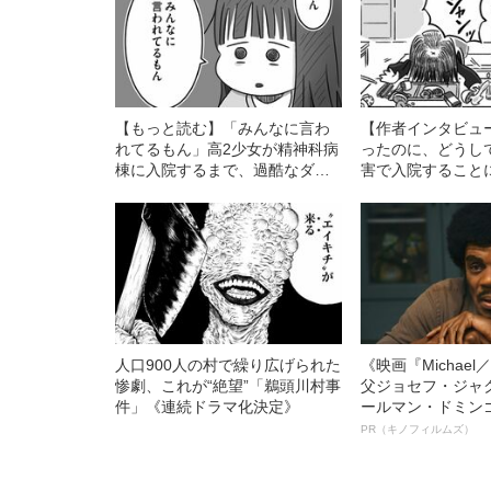
【もっと読む】「みんなに言わ
【作者インタビュ
れてるもん」高2少女が精神科病
ったのに、どうし
棟に入院するまで、過酷なダイ
害で入院すること
エットを続けた理由
少女が体験した、
の“リアルな日常”
人口900人の村で繰り広げられた
《映画『Michae
惨劇、これが“絶望”「鵜頭川村事
父ジョセフ・ジャ
件」《連続ドラマ化決定》
ールマン・ドミン
ルインタビュー“
PR（キノフィルムズ）
名優、複雑な父親
語る”《日本興収7