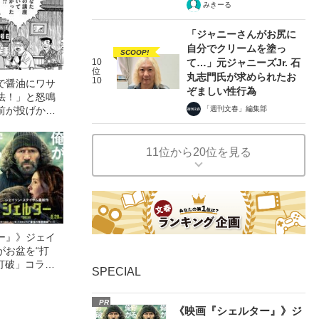
みきーる
「ジャニーさんがお尻に
自分でクリームを塗っ
SCOOP!
10
て…」元ジャニーズJr. 石
位
丸志門氏が求められたお
10
で醤油にワサ
ぞましい性行為
法！」と怒鳴
前が投げかけ
「週刊文春」編集部
11位から20位を見る
ー』》ジェイ
がお盆を“打
眠打破」コラ
SPECIAL
PR
《映画『シェルター』》ジ