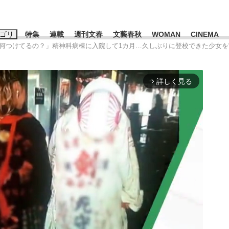
ゴリ
特集
連載
週刊文春
文藝春秋
WOMAN
CINEMA
れ何つけてるの？」精神科病棟に入院して1カ月…久しぶりに登校できた少女を
キーワード入力
ス
エンタメ
ライフ
ビジネス
詳しく見る
arrow_forward_ios
ーワードタグ一覧
山凌輝
#高市早苗
#後藤真希
#森岡毅
#城彰二
#内田有紀
#亀和田武
て明かした日本代表監督に...
「最悪の空気のまま解散」W
私のあのとき