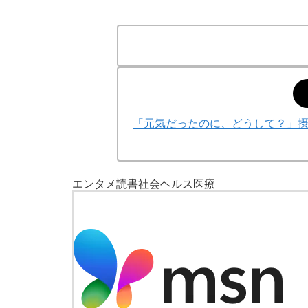
「元気だったのに、どうして？」
エンタメ
読書
社会
ヘルス
医療