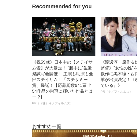
Recommended for you
《祝59歳》日本中の【ステイサ
《渡辺淳一原作＆
ム愛】が大暴走！ “勝手に”生誕
監督》“女性の性”
祭試写会開催！ 主演も助演も全
欲作に黒木瞳・西
部ステイサム！「ステサミー
羊が出演決定！《
賞」爆誕！【応募総数941票 全
ている』》
54作品の栄冠に輝いた作品とは
PR（キノフィルムズ）
ー!?】
PR（（株）キノフィルムズ）
おすすめ一覧