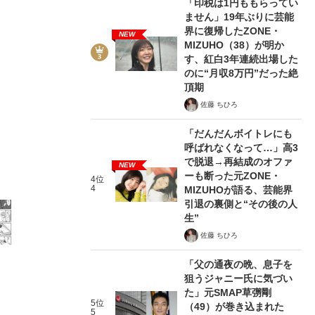
「印税は1円ももらってい
ません」19年ぶりに芸能
界に復帰したZONE・
NEW
MIZUHO（38）が明か
す、紅白3年連続出場した
のに“月収8万円”だった絶
頂期
2/18
佐藤 ちひろ
「だんだんボイトレにも
呼ばれなくなって…」高3
で脱退→再結成のオファ
NEW
ーも断った元ZONE・
4位
4
MIZUHOが語る、芸能界
引退の裏側と“その後の人
生”
佐藤 ちひろ
「父の通夜の晩、息子を
狙うジャニー氏に気づい
た」元SMAP草彅剛
5位
（49）が巻き込まれた
5