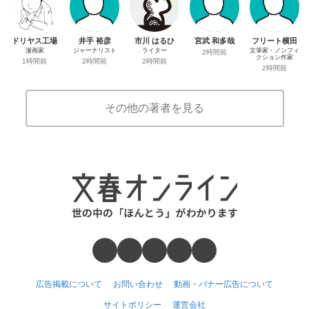
ドリヤス工場
井手 裕彦
市川 はるひ
宮武 和多哉
フリート横田
漫画家
ジャーナリスト
ライター
文筆家・ノンフィ
2時間前
クション作家
1時間前
2時間前
2時間前
2時間前
その他の著者を見る
広告掲載について
お問い合わせ
動画・バナー広告について
サイトポリシー
運営会社