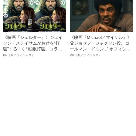
《映画『シェルター』》ジェイ
《映画『Michael／マイケル』》
ソン・ステイサムがお盆を“打
父ジョセフ・ジャクソン役、コ
破”する!!《「眠眠打破」コラ
ールマン・ドミンゴ オフィシャ
ボ》
ルインタビュー“観客を魅了した
PR（キノフィルムズ）
PR（キノフィルムズ）
名優、複雑な父親像への想いを
語る”《日本興収70億円突破》