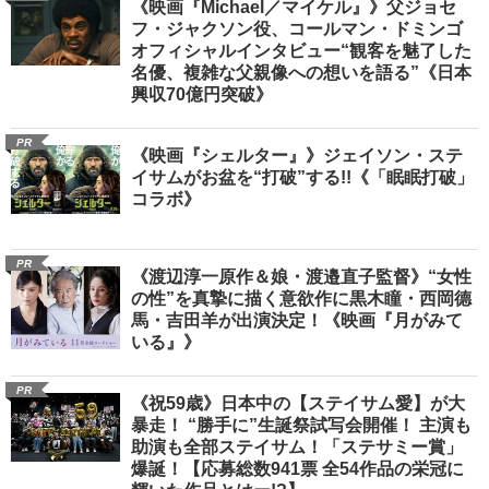
《映画『Michael／マイケル』》父ジョセ
フ・ジャクソン役、コールマン・ドミンゴ
オフィシャルインタビュー“観客を魅了した
名優、複雑な父親像への想いを語る”《日本
興収70億円突破》
PR
《映画『シェルター』》ジェイソン・ステ
イサムがお盆を“打破”する!!《「眠眠打破」
コラボ》
PR
《渡辺淳一原作＆娘・渡邉直子監督》“女性
の性”を真摯に描く意欲作に黒木瞳・西岡德
馬・吉田羊が出演決定！《映画『月がみて
いる』》
PR
《祝59歳》日本中の【ステイサム愛】が大
暴走！ “勝手に”生誕祭試写会開催！ 主演も
助演も全部ステイサム！「ステサミー賞」
爆誕！【応募総数941票 全54作品の栄冠に