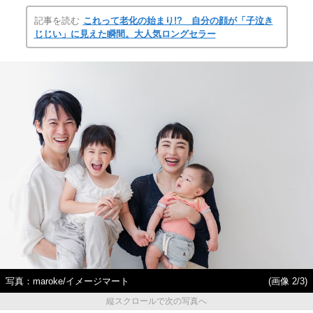
記事を読む
これって老化の始まり!? 自分の顔が「子泣き
じじい」に見えた瞬間。大人気ロングセラー
写真：maroke/イメージマート
(画像 2/3)
縦スクロールで次の写真へ