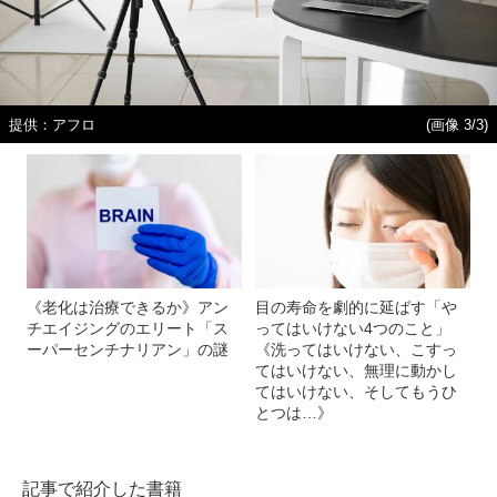
提供：アフロ
(画像 3/3)
《老化は治療できるか》アン
目の寿命を劇的に延ばす「や
チエイジングのエリート「ス
ってはいけない4つのこと」
ーパーセンチナリアン」の謎
《洗ってはいけない、こすっ
てはいけない、無理に動かし
てはいけない、そしてもうひ
とつは…》
記事で紹介した書籍