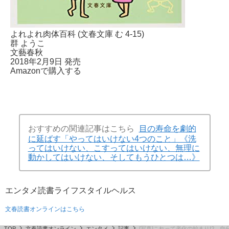
よれよれ肉体百科 (文春文庫 む 4-15)
群 ようこ
文藝春秋
2018年2月9日 発売
Amazonで購入する
おすすめの関連記事はこちら
目の寿命を劇的
に延ばす「やってはいけない4つのこと」《洗
ってはいけない、こすってはいけない、無理に
動かしてはいけない、そしてもうひとつは…》
エンタメ
読書
ライフスタイル
ヘルス
文春読書オンラインはこちら
TOP
文春読書オンライン
エンタメ
記事
[写真]これって老化の始まり!?