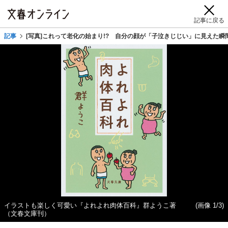
記事に戻る
記事
[写真]これって老化の始まり!? 自分の顔が「子泣きじじい」に見えた
イラストも楽しく可愛い『よれよれ肉体百科』群ようこ著
(画像 1/3)
（文春文庫刊）