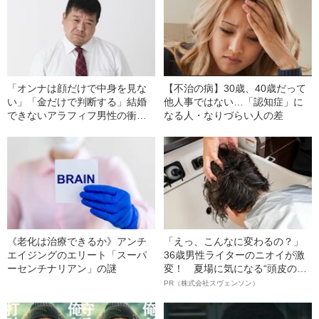
「オンナは顔だけで中身を見な
【不治の病】30歳、40歳だって
い」「金だけで判断する」結婚
他人事ではない…「認知症」に
できないアラフィフ男性の衝撃
なる人・なりづらい人の差
的な言い訳
《老化は治療できるか》アンチ
「えっ、こんなに変わるの？」
エイジングのエリート「スーパ
36歳男性ライターのニオイが激
ーセンチナリアン」の謎
変！ 夏場に気になる“頭皮のニ
オイ”や“ベタつき”を解消す
PR（株式会社スヴェンソン）
る、“ウィッグのスペシャリス
ト”が生み出した徹底ケアとは