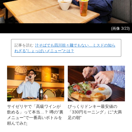
(画像 3/23)
記事を読む
汁そばでも四川担々麺でもない…ミスドの知ら
れざる“しょっぱいメニュー”とは？
サイゼリヤで「高級ワインが
びっくりドンキー最安値の
飲める」って本当…？ 噂の“裏
「330円モーニング」に“大満
メニュー”で一番高いボトルを
足の朝”
頼んでみた