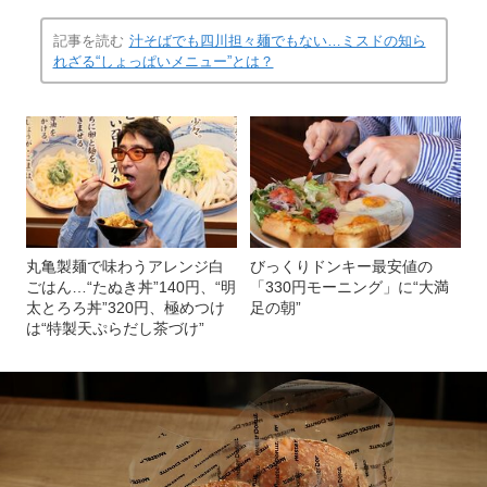
記事を読む
汁そばでも四川担々麺でもない…ミスドの知ら
れざる“しょっぱいメニュー”とは？
丸亀製麺で味わうアレンジ白
びっくりドンキー最安値の
ごはん…“たぬき丼”140円、“明
「330円モーニング」に“大満
太とろろ丼”320円、極めつけ
足の朝”
は“特製天ぷらだし茶づけ”