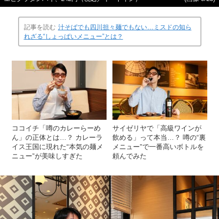
記事を読む
汁そばでも四川担々麺でもない…ミスドの知ら
れざる“しょっぱいメニュー”とは？
ココイチ「噂のカレーらーめ
サイゼリヤで「高級ワインが
ん」の正体とは…？ カレーラ
飲める」って本当…？ 噂の“裏
イス王国に現れた“本気の麺メ
メニュー”で一番高いボトルを
ニュー”が美味しすぎた
頼んでみた