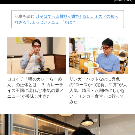
記事を読む
汁そばでも四川担々麺でもない…ミスドの知ら
れざる“しょっぱいメニュー”とは？
ココイチ「噂のカレーらーめ
リンガーハットなのに異色
ん」の正体とは…？ カレーラ
の“ロースかつ定食、牛丼”が大
イス王国に現れた“本気の麺メ
人気…埼玉・八潮PAにしかな
ニュー”が美味しすぎた
い「リンガー食堂」に行って
みた