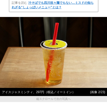
記事を読む
汁そばでも四川担々麺でもない…ミスドの知ら
れざる“しょっぱいメニュー”とは？
アイスジャスミンティ、297円（税込／イートイン）
(画像 2/23)
縦スクロールで次の写真へ