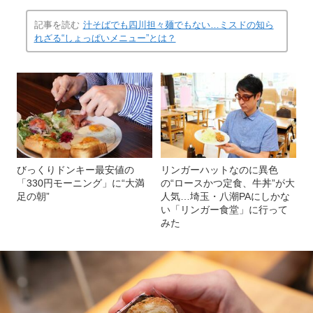
記事を読む
汁そばでも四川担々麺でもない…ミスドの知ら
れざる“しょっぱいメニュー”とは？
びっくりドンキー最安値の
リンガーハットなのに異色
「330円モーニング」に“大満
の“ロースかつ定食、牛丼”が大
足の朝”
人気…埼玉・八潮PAにしかな
い「リンガー食堂」に行って
みた