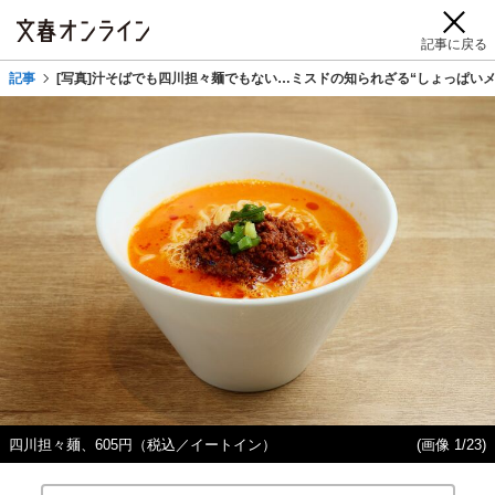
記事に戻る
記事
[写真]汁そばでも四川担々麺でもない…ミスドの知られざる“しょっぱいメ
四川担々麺、605円（税込／イートイン）
(画像 1/23)