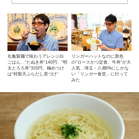
丸亀製麺で味わうアレンジ白
リンガーハットなのに異色
ごはん…“たぬき丼”140円、“明
の“ロースかつ定食、牛丼”が大
太とろろ丼”320円、極めつけ
人気…埼玉・八潮PAにしかな
は“特製天ぷらだし茶づけ”
い「リンガー食堂」に行って
みた