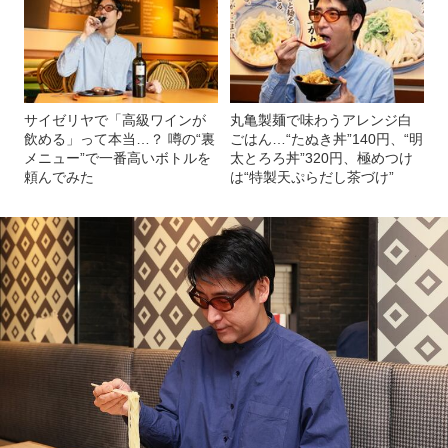
サイゼリヤで「高級ワインが
丸亀製麺で味わうアレンジ白
飲める」って本当…？ 噂の“裏
ごはん…“たぬき丼”140円、“明
メニュー”で一番高いボトルを
太とろろ丼”320円、極めつけ
頼んでみた
は“特製天ぷらだし茶づけ”