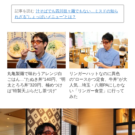
記事を読む
汁そばでも四川担々麺でもない…ミスドの知ら
れざる“しょっぱいメニュー”とは？
丸亀製麺で味わうアレンジ白
リンガーハットなのに異色
ごはん…“たぬき丼”140円、“明
の“ロースかつ定食、牛丼”が大
太とろろ丼”320円、極めつけ
人気…埼玉・八潮PAにしかな
は“特製天ぷらだし茶づけ”
い「リンガー食堂」に行って
みた