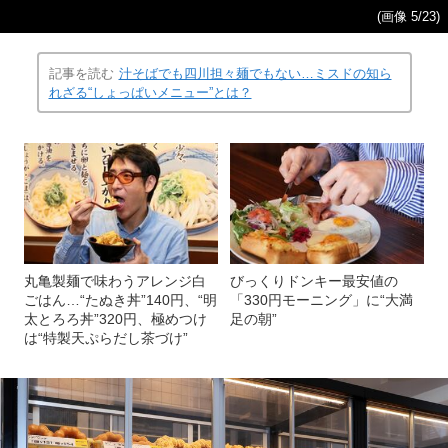
(画像 5/23)
記事を読む
汁そばでも四川担々麺でもない…ミスドの知ら
れざる“しょっぱいメニュー”とは？
丸亀製麺で味わうアレンジ白
びっくりドンキー最安値の
ごはん…“たぬき丼”140円、“明
「330円モーニング」に“大満
太とろろ丼”320円、極めつけ
足の朝”
は“特製天ぷらだし茶づけ”