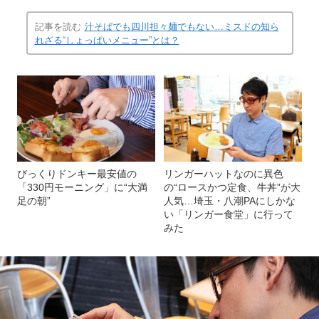
記事を読む
汁そばでも四川担々麺でもない…ミスドの知ら
れざる“しょっぱいメニュー”とは？
びっくりドンキー最安値の
リンガーハットなのに異色
「330円モーニング」に“大満
の“ロースかつ定食、牛丼”が大
足の朝”
人気…埼玉・八潮PAにしかな
い「リンガー食堂」に行って
みた