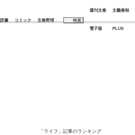
週刊文春
文藝春秋
読書
コミック
文春野球
検索
電子版
PLUS
インタビュー
読書
#松田聖子
む将棋
BC日本代表“敗戦”の真実 選手が明かす...
「ライフ」記事のランキング