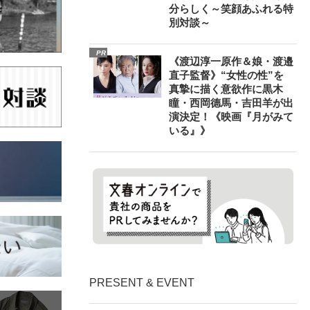
分らしく～笑顔あふれる特
別対談～
PR
《渡辺淳一原作＆娘・渡邉
直子監督》“女性の性”を
真摯に描く意欲作に黒木
瞳・西岡德馬・吉田羊が出
演決定！《映画『月がみて
いる』》
PRESENT & EVENT