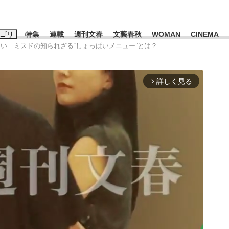
ゴリ
特集
連載
週刊文春
文藝春秋
WOMAN
CINEMA
ない…ミスドの知られざる“しょっぱいメニュー”とは？
キーワード入力
ス
エンタメ
ライフ
ビジネス
詳しく見る
arrow_forward_ios
ーワードタグ一覧
山凌輝
#高市早苗
#後藤真希
#森岡毅
#城彰二
#内田有紀
観る将棋、読
#亀和田武
て明かした日本代表監督に...
「最悪の空気のまま解散」W