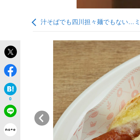
汁そばでも四川担々麺でもない…ミ
「敗因分析は一切聞かれなかった」侍ジャパン選
キングの誕生を、目撃せよ。
0
the Style
前
「目標達成できなかったからと言って…」サッ