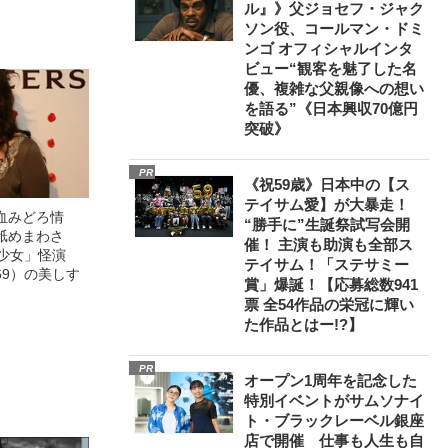
ル』》父ジョセフ・ジャク
ソン役、コールマン・ドミ
ンゴ オフィシャルインタ
ビュー“観客を魅了した名
優、複雑な父親像への想い
を語る”《日本興収70億円
突破》
PR
《祝59歳》日本中の【ス
テイサム愛】が大暴走！
血みどろ情
“勝手に”生誕祭試写会開
舐めまわさ
催！ 主演も助演も全部ス
美少女」怪演
テイサム！「ステサミー
69）の美しす
賞」爆誕！【応募総数941
票 全54作品の栄冠に輝い
た作品とはー!?】
PR
オープン1周年を記念した
特別イベントがサムソナイ
ト・ブラックレーベル銀座
店で開催 仕事も人生も自