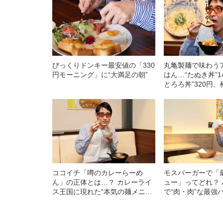
びっくりドンキー最安値の「330
丸亀製麺で味わう
円モーニング」に“大満足の朝”
はん…“たぬき丼”1
とろろ丼”320円
製天ぷらだし茶づけ
ココイチ「噂のカレーらーめ
モスバーガーで「
ん」の正体とは…？ カレーライ
ュー」ってどれ？
ス王国に現れた“本気の麺メニュ
で“肉・肉”な最強
ー”が美味しすぎた
食べてみた《野菜
足！》