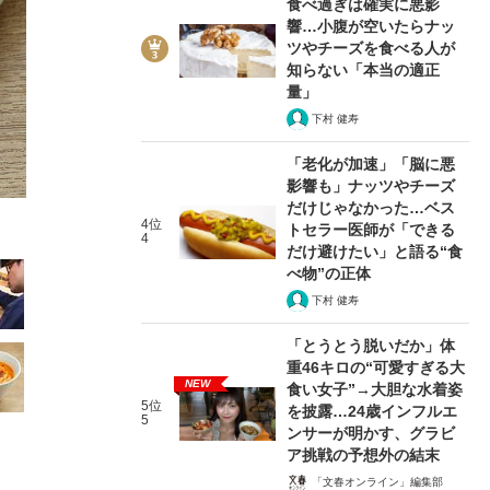
食べ過ぎは確実に悪影
響…小腹が空いたらナッ
ツやチーズを食べる人が
知らない「本当の適正
量」
下村 健寿
8/24
「老化が加速」「脳に悪
影響も」ナッツやチーズ
だけじゃなかった…ベス
4位
トセラー医師が「できる
4
だけ避けたい」と語る“食
べ物”の正体
下村 健寿
「とうとう脱いだか」体
重46キロの“可愛すぎる大
NEW
食い女子”→大胆な水着姿
5位
を披露…24歳インフルエ
5
ンサーが明かす、グラビ
ア挑戦の予想外の結末
「文春オンライン」編集部