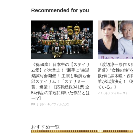
Recommended for you
《祝59歳》日本中の【ステイサ
《渡辺淳一原作＆
ム愛】が大暴走！ “勝手に”生誕
監督》“女性の性”
祭試写会開催！ 主演も助演も全
欲作に黒木瞳・西
部ステイサム！「ステサミー
羊が出演決定！《
賞」爆誕！【応募総数941票 全
ている』》
54作品の栄冠に輝いた作品とは
PR（キノフィルムズ）
ー!?】
PR（（株）キノフィルムズ）
おすすめ一覧