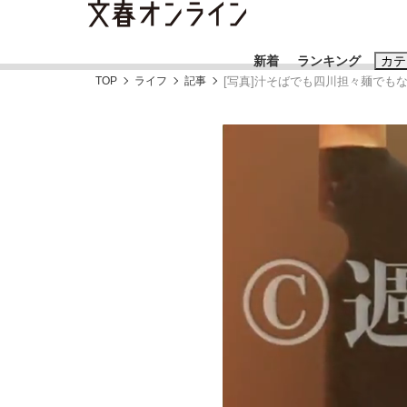
新着
ランキング
カテ
TOP
ライフ
記事
[写真]汁そばでも四川担々麺でも
スクープ
ニュー
おすすめのキ
#藤田晋
#三
#玉木雄一郎
「90%は失敗する。でも…」本田圭佑が初め
終戦から81年