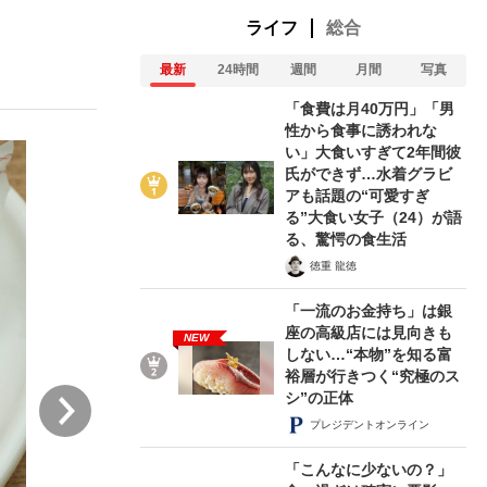
ライフ
総合
最新
24時間
週間
月間
写真
ない資産運用のすべて
「食費は月40万円」「男
性から食事に誘われな
い」大食いすぎて2年間彼
氏ができず…水着グラビ
が悲しい」『北の国から』倉本聰氏（91...
アも話題の“可愛すぎ
る”大食い女子（24）が語
る、驚愕の食生活
徳重 龍徳
「一流のお金持ち」は銀
座の高級店には見向きも
NEW
しない…“本物”を知る富
裕層が行きつく“究極のス
次
シ”の正体
プレジデントオンライン
「こんなに少ないの？」