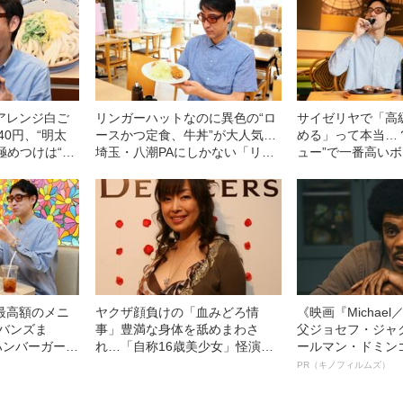
アレンジ白ご
リンガーハットなのに異色の“ロ
サイゼリヤで「高
40円、“明太
ースかつ定食、牛丼”が大人気…
める」って本当…？
、極めつけは“特
埼玉・八潮PAにしかない「リン
ュー”で一番高い
”
ガー食堂」に行ってみた
みた
最高額のメニ
ヤクザ顔負けの「血みどろ情
《映画『Michae
 バンズま
事」豊満な身体を舐めまわさ
父ジョセフ・ジャ
ハンバーガーを
れ…「自称16歳美少女」怪演
ールマン・ドミン
好きも大満
中、かたせ梨乃（69）の美しす
ルインタビュー“
PR（キノフィルムズ）
ぎる“熟れ方”
名優、複雑な父親
語る”《日本興収7