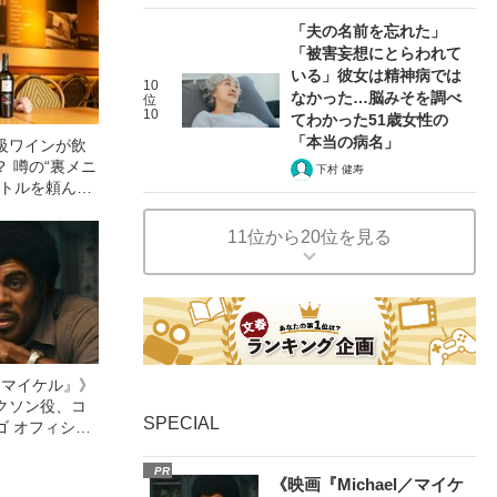
「夫の名前を忘れた」
「被害妄想にとらわれて
いる」彼女は精神病では
10
なかった…脳みそを調べ
位
10
てわかった51歳女性の
「本当の病名」
級ワインが飲
 噂の“裏メニ
下村 健寿
ボトルを頼んで
11位から20位を見る
l／マイケル』》
クソン役、コ
SPECIAL
ゴ オフィシャ
観客を魅了した
像への想いを
PR
《映画『Michael／マイケ
0億円突破》