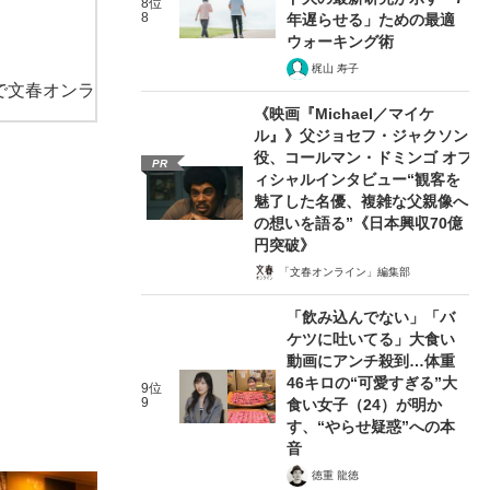
8位
8
年遅らせる」ための最適
ウォーキング術
梶山 寿子
で文春オンラ
《映画『Michael／マイケ
ル』》父ジョセフ・ジャクソン
役、コールマン・ドミンゴ オフ
PR
ィシャルインタビュー“観客を
魅了した名優、複雑な父親像へ
の想いを語る”《日本興収70億
円突破》
「文春オンライン」編集部
「飲み込んでない」「バ
ケツに吐いてる」大食い
動画にアンチ殺到…体重
46キロの“可愛すぎる”大
9位
9
食い女子（24）が明か
す、“やらせ疑惑”への本
音
徳重 龍徳