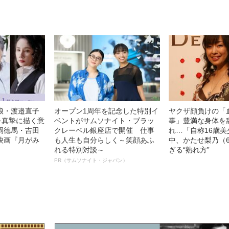
娘・渡邉直子
オープン1周年を記念した特別イ
ヤクザ顔負けの「
を真摯に描く意
ベントがサムソナイト・ブラッ
事」豊満な身体を
岡德馬・吉田
クレーベル銀座店で開催 仕事
れ…「自称16歳
映画『月がみ
も人生も自分らしく～笑顔あふ
中、かたせ梨乃（
れる特別対談～
ぎる“熟れ方”
PR（サムソナイト・ジャパン）