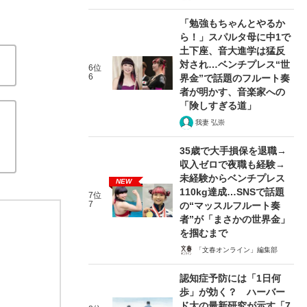
「勉強もちゃんとやるか
ら！」スパルタ母に中1で
土下座、音大進学は猛反
対され…ベンチプレス“世
6位
6
界金”で話題のフルート奏
者が明かす、音楽家への
「険しすぎる道」
我妻 弘崇
35歳で大手損保を退職→
収入ゼロで夜職も経験→
未経験からベンチプレス
NEW
110kg達成…SNSで話題
7位
7
の“マッスルフルート奏
者”が「まさかの世界金」
を掴むまで
「文春オンライン」編集部
認知症予防には「1日何
歩」が効く？ ハーバー
ド大の最新研究が示す「7