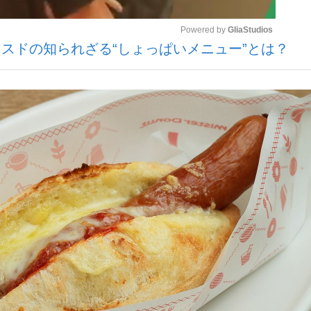
Powered by 
GliaStudios
スドの知られざる“しょっぱいメニュー”とは？
いまさら聞け
Mute
手が証言した“NPB聞...
「クマが悪者扱いされているの
もっと見る
カー日本代表・森保一監督...